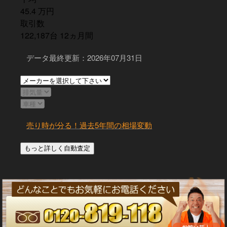
45.4
万
円
取引数
122,187
台
12
ヵ月間
データ最終更新：2026年07月31日
売り時が分る！過去5年間の相場変動