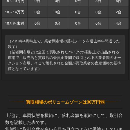
15～19万円
0台
0台
0台
3台
6台
10～14万円
0台
0台
0台
0台
2台
10万円未満
0台
0台
0台
0台
4台
（2018年4月時点で、業者間市場の落札データを過去半年間遡った
数字）
（業者間市場とは全国で買取されたバイクの9割以上が出品される
市場で、販売店と買取店の会員企業間で取引されるの業者間のオー
クション市場。そこで落札された金額が買取業者の査定価格の基準
値となっています）
買取相場のボリュームゾーンは30万円弱
上記は、車両状態を横軸に、落札金額を縦軸にして、取引台
数を記載した表です。
状態別に取引台数が多い升目を目立つように黒塗りしていま