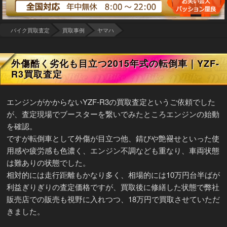
バイク買取査定
買取事例
ヤマハ
外傷酷く劣化も目立つ2015年式の転倒車｜YZF-
R3買取査定
エンジンがかからないYZF-R3の買取査定というご依頼でした
が、査定現場でブースターを繋いでみたところエンジンの始動
を確認。
ですが転倒車として外傷が目立つ他、錆びや艶褪せといった使
用感や疲労感も色濃く、エンジン不調なども重なり、車両状態
は難ありの状態でした。
相対的には走行距離もかなり多く、相場的には10万円台半ばが
利益ぎりぎりの査定価格ですが、買取後に修繕した状態で弊社
販売店での販売も視野に入れつつ、18万円で買取させていただ
きました。