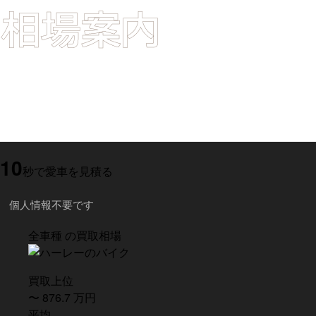
10
秒で愛車を見積る
個人情報不要です
全車種
の買取相場
買取上位
〜
876.7
万
円
平均