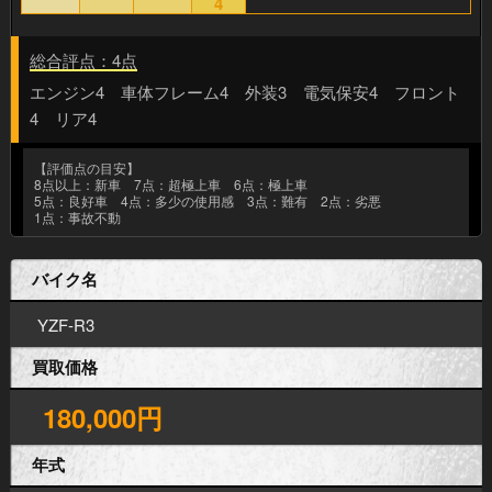
4
総合評点：4点
エンジン4 車体フレーム4 外装3 電気保安4 フロント
4 リア4
【評価点の目安】
8点以上：新車 7点：超極上車 6点：極上車
5点：良好車 4点：多少の使用感 3点：難有 2点：劣悪
1点：事故不動
バイク名
YZF-R3
買取価格
180,000円
年式