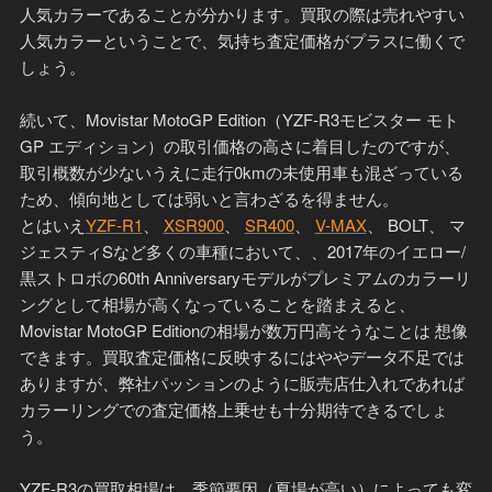
人気カラーであることが分かります。買取の際は売れやすい
人気カラーということで、気持ち査定価格がプラスに働くで
しょう。
続いて、Movistar MotoGP Edition（YZF-R3モビスター モト
GP エディション）の取引価格の高さに着目したのですが、
取引概数が少ないうえに走行0kmの未使用車も混ざっている
ため、傾向地としては弱いと言わざるを得ません。
とはいえ
YZF-R1
、
XSR900
、
SR400
、
V-MAX
、 BOLT、 マ
ジェスティSなど多くの車種において、、2017年のイエロー/
黒ストロボの60th Anniversaryモデルがプレミアムのカラーリ
ングとして相場が高くなっていることを踏まえると、
Movistar MotoGP Editionの相場が数万円高そうなことは 想像
できます。買取査定価格に反映するにはややデータ不足では
ありますが、弊社パッションのように販売店仕入れであれば
カラーリングでの査定価格上乗せも十分期待できるでしょ
う。
YZF-R3の買取相場は、季節要因（夏場が高い）によっても変