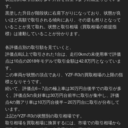
す。
黒塗した升目が階段状に右肩下がりになっており、状態が良
いほど高額で取引される傾向にあり、その逆も然りとなって
いることが見て取れ。状態と取引相場（買取相場の前提指
標）は連動していることが分かります。
各評価点別の取引額を見ていくと、
評価点8以上で取引された1台は、走行0kmの未使用車で評価
点は10点の2018年モデルで取引金額は42.8万円となっていま
す。
この車両が状態の頂点であり、YZF-R3の買取相場の上限の指
標となりそうです。
続いて、評価点6～7点の極上車は30万円台後半での取引が多
く、評価点5の良好車は30万円台前半に取引が集中し、評価
点4の難アリ車は10万円台後半～20万円台に取引が分布して
います。
上記がYZF-R3の状態別の取引相場です。
取引相場を買取相場に換算するには、市場での取引相場から