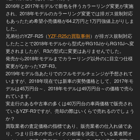
2016年と2017年モデルで新色を伴うカラーリング変更が実施
され、2018年モデルのカラーリング変更では排ガス規制対応
もあったため希望小売価格が64.2万円と1万円強値上がりしま
した。
兄弟社のYZF-R25（
YZF-R25の買取事例
）が排ガス規制対応
したたことで2018年モデルから型式がRG10JからRG10Jへ変
更されましたが、R3の型式に変更はありませんでした。
発売から2018年モデルまでカラーリング以外のに目立つ仕様
変更がなかったYZF-R3。
2019年モデル当あたりでのフルモデルチェンジが予想されて
いますが、2018年現在では新車の実勢価格として、2017年モ
デルは45万円台～、2018年モデルは49万円台～の価格で売ら
れています。
実走行のある中古車の多くは40万円台の車両価格で販売され
ているYZF-R3ですが、売却の際はいくらで売れるのでしょう
か？
買取業者の査定価格の指標であり、販売業者の仕入れ値であ
り、つまり日本の中古バイクの相場を決定している業者間オ