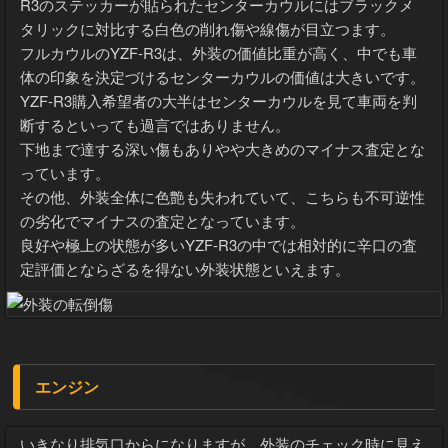
R3のステッカーが貼られたセンターカウルにはブラックメ
タリックに対比する白色の削れ傷や線傷が目立つます。
フルカウルのYZF-R3は、外装の価値比重が高く、中でも車
体の印象を決定づけるセンターカウルの価値は大きいです。
YZF-R3購入希望者の大半はセンターカウルを見て車両を判
断するといっても過言ではありません。
下地まで達する深い傷もありやや大きめのマイナス査定とな
っています。
その他、外装全体に色艶も失われていて、こちらも不可逆性
の劣化でマイナスの査定となっています。
良好や極上の状態が多いYZF-R3の中では相対的に辛口の査
定評価とならざるを得ない外装状態といえます。
エンジン
いきなり排気口からになりますが、外装のチェック時に見え