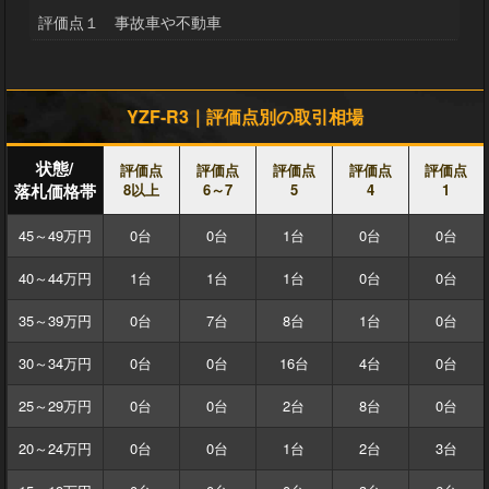
評価点１ 事故車や不動車
YZF-R3｜評価点別の取引相場
状態/
評価点
評価点
評価点
評価点
評価点
落札価格帯
8以上
6～7
5
4
1
45～49万円
0台
0台
1台
0台
0台
40～44万円
1台
1台
1台
0台
0台
35～39万円
0台
7台
8台
1台
0台
30～34万円
0台
0台
16台
4台
0台
25～29万円
0台
0台
2台
8台
0台
20～24万円
0台
0台
1台
2台
3台