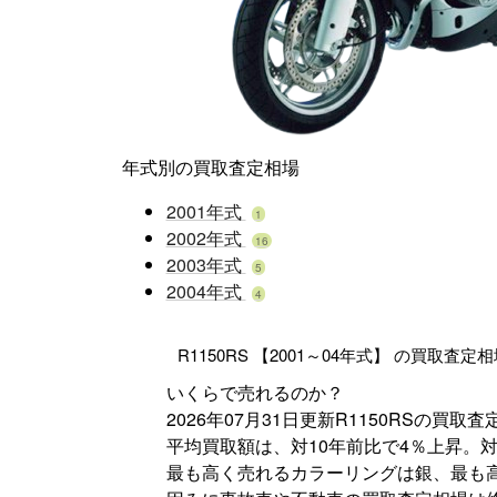
年式別の買取査定相場
2001年式
1
2002年式
16
2003年式
5
2004年式
4
R1150RS 【2001～04年式】 の買取査定
いくらで売れるのか？
2026年07月31日更新
R1150RS
の買取査
平均買取額は、対10年前比で
4％
上昇
。対
最も高く売れるカラーリングは
銀
、最も