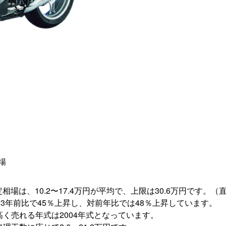
相場
定相場は、
10.2〜17.4万円
が平均で、上限は
30.6万円
です。（直
3年前比で
45％
上昇
し、対前年比では
48％
上昇
しています。
高く売れる年式は
2004年式
となっています。