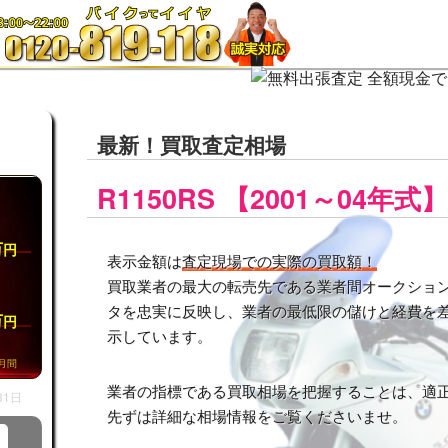
最新！買取査定相場
R1150RS 【2001～04年式】
万
円
表示金額は
査定現場での実際の買取額！
買取業者の最大の転売先である業者間オークション市
タを忠実に反映し、業者の最低限の儲けと経費を
万
円
示しています。
月間
業者の指標である買取相場を把握することは、適
31日
先ずは詳細な相場情報をご覧くださいませ。