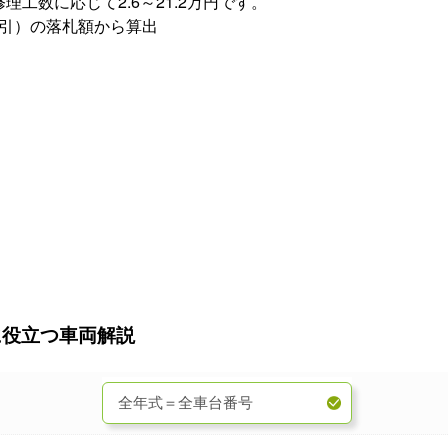
修理工数に応じて
2.6～21.2万円
です。
間取引）の落札額から算出
～04年式】 買取査定に役立つ車両解説