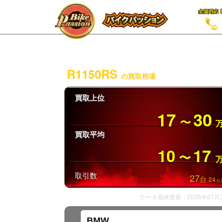
R1150RS
の買取相場
買取上位
17
30
〜
買取平均
10
17
〜
取引数
27
台
24
ヵ
データ最終更新：2026年07月