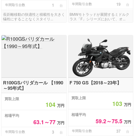
年間取引台数
19
台
年間取引台数
1
台
長距離移動の快適性と積載性を大きく
BMWモトラッドが展開するミドルク
犠牲にすることなくスタイリ...
ラス「F」シリーズにおいて、オ...
R100GSパリダカール 【1990
F 750 GS【2018～23年】
～95年式】
買取上限
買取上限
103
104
万円
万円
相場平均
相場平均
59.2～75.5
63.1～77
万円
万円
年間取引台数
37
台
年間取引台数
3
台