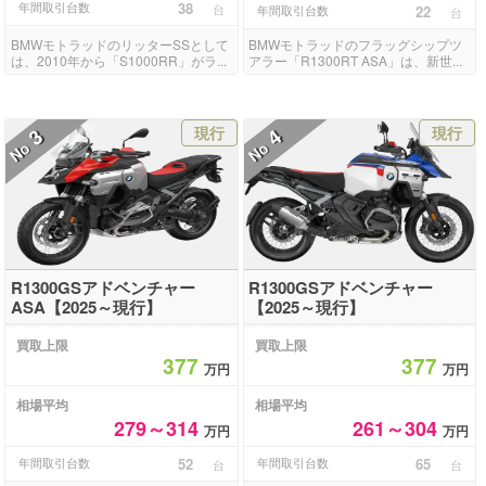
年間取引台数
38
台
年間取引台数
22
台
BMWモトラッドのリッターSSとして
BMWモトラッドのフラッグシップツ
は、2010年から「S1000RR」がラ...
アラー「R1300RT ASA」は、新世...
現行
現行
3
4
No
No
R1300GSアドベンチャー
R1300GSアドベンチャー
ASA【2025～現行】
【2025～現行】
買取上限
買取上限
377
377
万円
万円
相場平均
相場平均
279～314
261～304
万円
万円
年間取引台数
52
年間取引台数
65
台
台