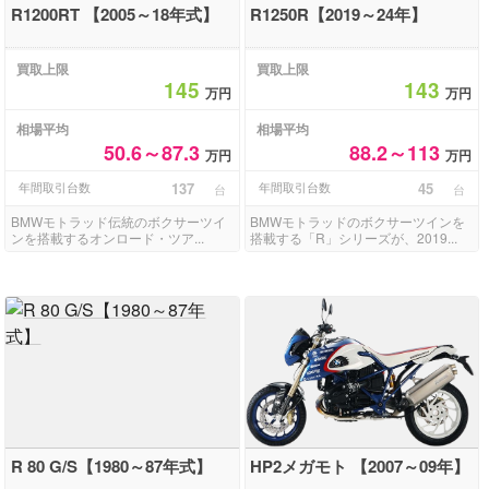
R1200RT 【2005～18年式】
R1250R【2019～24年】
買取上限
買取上限
145
143
万円
万円
相場平均
相場平均
50.6～87.3
88.2～113
万円
万円
年間取引台数
137
年間取引台数
45
台
台
BMWモトラッド伝統のボクサーツイ
BMWモトラッドのボクサーツインを
ンを搭載するオンロード・ツア...
搭載する「R」シリーズが、2019...
R 80 G/S【1980～87年式】
HP2メガモト 【2007～09年】