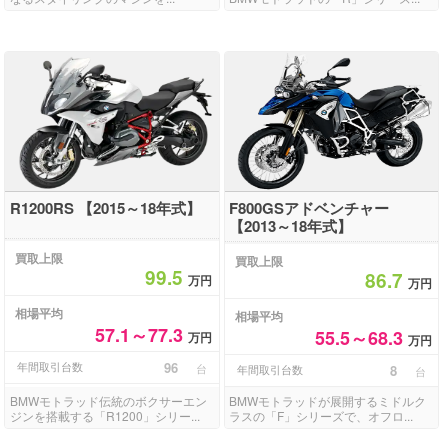
R1200RS 【2015～18年式】
F800GSアドベンチャー
【2013～18年式】
買取上限
買取上限
99.5
86.7
万円
万円
相場平均
相場平均
57.1～77.3
55.5～68.3
万円
万円
年間取引台数
96
台
年間取引台数
8
台
BMWモトラッド伝統のボクサーエン
BMWモトラッドが展開するミドルク
ジンを搭載する「R1200」シリー...
ラスの「F」シリーズで、オフロ...