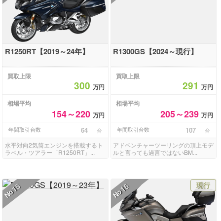
R1250RT【2019～24年】
R1300GS【2024～現行】
買取上限
買取上限
300
291
万円
万円
相場平均
相場平均
154～220
205～239
万円
万円
年間取引台数
64
年間取引台数
107
台
台
水平対向2気筒エンジンを搭載するト
アドベンチャーツーリングの頂上モデ
ラベル・ツアラー「R1250RT」...
ルと言っても過言ではないBM...
現行
15
16
No
No