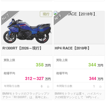
現行
7
8
No
No
R1300RT【2026～現行】
HP4 RACE【2018年】
買取上限
買取上限
358
344
万円
万円
相場平均
相場平均
312～327
344
万円
万円
年間取引台数
6
年間取引台数
1
台
台
BMWモトラッドのフラッグシップツ
BMWモトラッドは度々、ハイスペッ
アラー「R1300RT」は、長年にわ...
クの特別マシンとして「HP(ハイ...