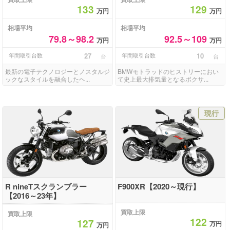
133
129
万円
万円
相場平均
相場平均
79.8～98.2
92.5～109
万円
万円
年間取引台数
27
年間取引台数
10
台
台
最新の電子テクノロジーとノスタルジ
BMWモトラッドのヒストリーにおい
ックなスタイルを融合したヘ...
て史上最大排気量となるボクサ...
現行
R nineTスクランブラー
F900XR【2020～現行】
【2016～23年】
買取上限
買取上限
122
127
万円
万円