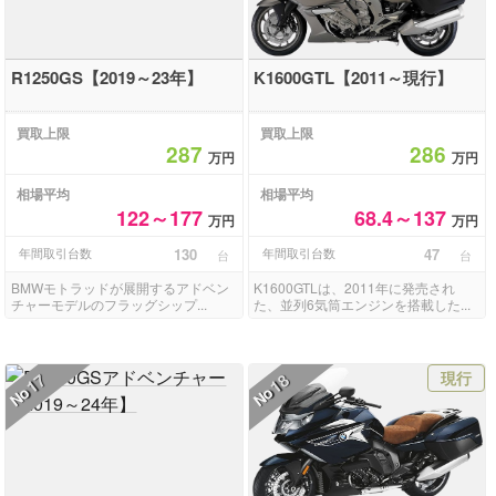
R1250GS【2019～23年】
K1600GTL【2011～現行】
買取上限
買取上限
287
286
万円
万円
相場平均
相場平均
122～177
68.4～137
万円
万円
年間取引台数
130
年間取引台数
47
台
台
BMWモトラッドが展開するアドベン
K1600GTLは、2011年に発売され
チャーモデルのフラッグシップ...
た、並列6気筒エンジンを搭載した...
現行
17
18
No
No