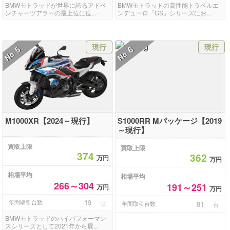
BMWモトラッドが世界に誇るアドベ
BMWモトラッドの高性能トラベルエ
ンチャーツアラーの最上位に位...
ンデューロ「GS」シリーズにお...
現行
現行
5
6
No
No
M1000XR【2024～現行】
S1000RR Mパッケージ【2019
～現行】
買取上限
買取上限
374
362
万円
万円
相場平均
相場平均
266～304
191～251
万円
万円
年間取引台数
19
台
年間取引台数
81
台
BMWモトラッドのハイパフォーマン
スシリーズとして2021年から展...