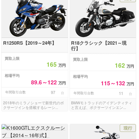
R1250RS【2019～24年】
R18クラシック【2021～現
行】
買取上限
買取上限
165
162
万円
万円
相場平均
相場平均
89.6～122
115～132
万円
万円
年間取引台数
97
台
年間取引台数
11
台
2018年のミラノショーで新世代のボ
BMWモトラッドのアイデンティティ
クサーツインを搭載するレーシ...
と言えば、ボクサーツインエン...
現行