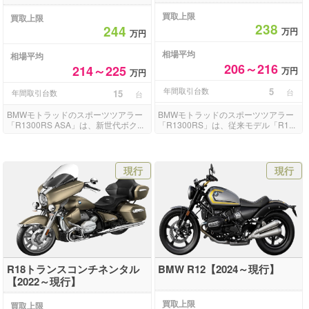
買取上限
買取上限
238
244
万円
万円
相場平均
相場平均
206～216
214～225
万円
万円
年間取引台数
5
台
年間取引台数
15
台
BMWモトラッドのスポーツツアラー
BMWモトラッドのスポーツツアラー
「R1300RS ASA」は、新世代ボク...
「R1300RS」は、従来モデル「R1...
現行
現行
R18トランスコンチネンタル
BMW R12【2024～現行】
【2022～現行】
買取上限
買取上限