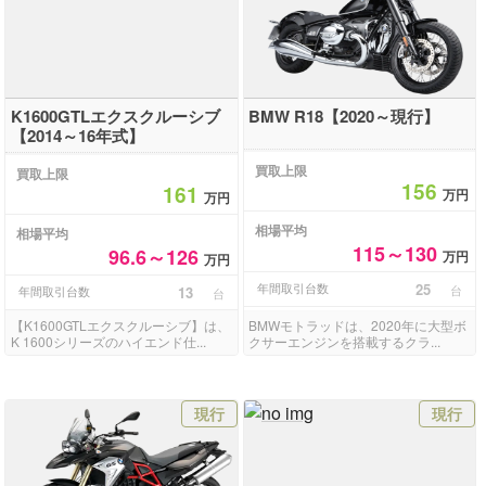
K1600GTLエクスクルーシブ
BMW R18【2020～現行】
【2014～16年式】
買取上限
買取上限
156
161
万円
万円
相場平均
相場平均
115～130
96.6～126
万円
万円
年間取引台数
25
台
年間取引台数
13
台
【K1600GTLエクスクルーシブ】は、
BMWモトラッドは、2020年に大型ボ
K 1600シリーズのハイエンド仕...
クサーエンジンを搭載するクラ...
現行
現行