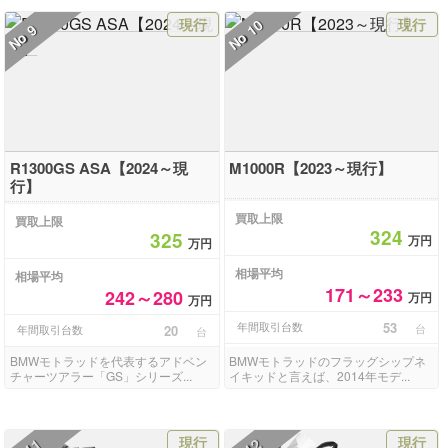
現行
現行
10
9
No
No
R1300GS ASA【2024～現
M1000R【2023～現行】
行】
買取上限
買取上限
324
325
万円
万円
相場平均
相場平均
171～233
242～280
万円
万円
年間取引台数
53
台
年間取引台数
20
台
BMWモトラッドを代表するアドベン
BMWモトラッドのフラッグシップネ
チャーツアラー「GS」シリーズ...
イキッドと言えば、2014年モデ...
現行
現行
11
12