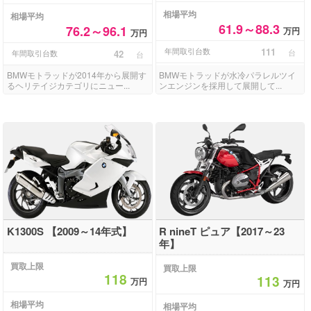
相場平均
相場平均
61.9～88.3
76.2～96.1
万円
万円
年間取引台数
111
台
年間取引台数
42
台
BMWモトラッドが2014年から展開す
BMWモトラッドが水冷パラレルツイ
るヘリテイジカテゴリにニュー...
ンエンジンを採用して展開して...
K1300S 【2009～14年式】
R nineT ピュア【2017～23
年】
買取上限
買取上限
118
113
万円
万円
相場平均
相場平均