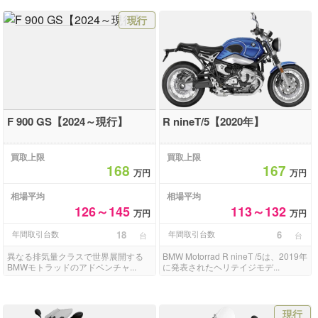
現行
F 900 GS【2024～現行】
R nineT/5【2020年】
買取上限
買取上限
168
167
万円
万円
相場平均
相場平均
126～145
113～132
万円
万円
年間取引台数
18
年間取引台数
6
台
台
異なる排気量クラスで世界展開する
BMW Motorrad R nineT /5は、2019年
BMWモトラッドのアドベンチャ...
に発表されたヘリテイジモデ...
現行