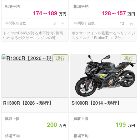
相場平均
相場平均
174～189
128～157
万円
万円
年間取引台数
5
年間取引台数
13
台
台
ドイツのBMWが誇る水平対向2気筒、
ボクサーツインを搭載するヘリテイジ
いわゆるボクサーエンジンの可...
スタイルの「R nineT」に2台...
現行
現行
R1300R【2026～現行】
S1000R【2014～現行】
買取上限
買取上限
200
199
万円
万円
相場平均
相場平均