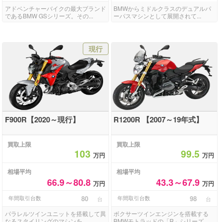
アドベンチャーバイクの最大ブランド
BMWからミドルクラスのデュアルパ
であるBMW GSシリーズ。その...
ーパスマシンとして展開されて...
現行
F900R【2020～現行】
R1200R 【2007～19年式】
買取上限
買取上限
103
99.5
万円
万円
相場平均
相場平均
66.9～80.8
43.3～67.9
万円
万円
年間取引台数
80
年間取引台数
98
台
台
パラレルツインユニットを搭載して異
ボクサーツインエンジンを搭載する
なるスタイリングのマシンを...
BMWモトラッドの「R」シリーズ...