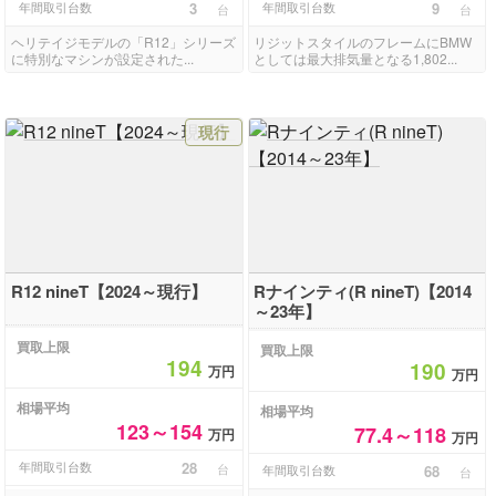
年間取引台数
3
年間取引台数
9
台
台
ヘリテイジモデルの「R12」シリーズ
リジットスタイルのフレームにBMW
に特別なマシンが設定された...
としては最大排気量となる1,802...
現行
R12 nineT【2024～現行】
Rナインティ(R nineT)【2014
～23年】
買取上限
買取上限
194
190
万円
万円
相場平均
相場平均
123～154
77.4～118
万円
万円
年間取引台数
28
台
年間取引台数
68
台