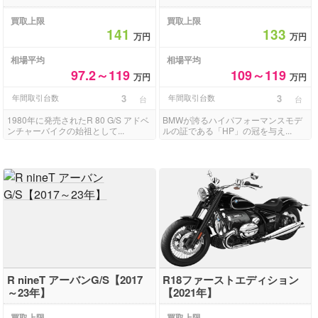
買取上限
買取上限
141
133
万円
万円
相場平均
相場平均
97.2～119
109～119
万円
万円
年間取引台数
3
年間取引台数
3
台
台
1980年に発売されたR 80 G/S アドベ
BMWが誇るハイパフォーマンスモデ
ンチャーバイクの始祖として...
ルの証である「HP」の冠を与え...
R nineT アーバンG/S【2017
R18ファーストエディション
～23年】
【2021年】
買取上限
買取上限