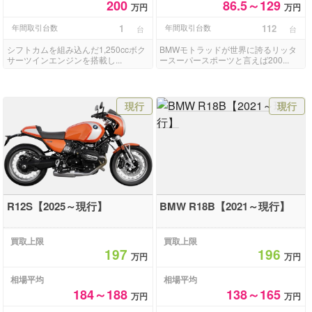
200
86.5～129
万円
万円
年間取引台数
1
年間取引台数
112
台
台
シフトカムを組み込んだ1,250ccボク
BMWモトラッドが世界に誇るリッタ
サーツインエンジンを搭載し...
ースーパースポーツと言えば200...
現行
現行
R12S【2025～現行】
BMW R18B【2021～現行】
買取上限
買取上限
197
196
万円
万円
相場平均
相場平均
184～188
138～165
万円
万円