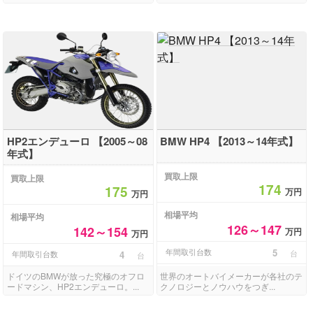
HP2エンデューロ 【2005～08
BMW HP4 【2013～14年式】
年式】
買取上限
買取上限
174
175
万円
万円
相場平均
相場平均
126～147
142～154
万円
万円
年間取引台数
5
台
年間取引台数
4
台
ドイツのBMWが放った究極のオフロ
世界のオートバイメーカーが各社のテ
ードマシン、HP2エンデューロ。...
クノロジーとノウハウをつぎ...