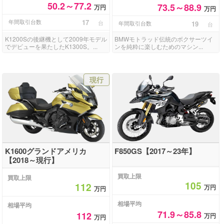
50.2～77.2
73.5～88.9
万円
万円
年間取引台数
17
台
年間取引台数
19
台
K1200Sの後継機として2009年モデル
BMWモトラッド伝統のボクサーツイ
でデビューを果たしたK1300S。...
ンを純粋に楽しむためのマシン...
現行
K1600グランドアメリカ
F850GS【2017～23年】
【2018～現行】
買取上限
買取上限
105
112
万円
万円
相場平均
相場平均
71.9～85.8
112
万円
万円