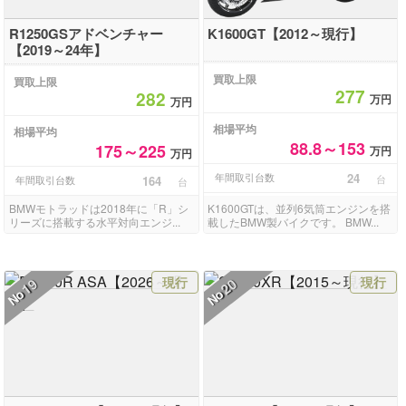
R1250GSアドベンチャー
K1600GT【2012～現行】
【2019～24年】
買取上限
買取上限
277
282
万円
万円
相場平均
相場平均
88.8～153
175～225
万円
万円
年間取引台数
24
台
年間取引台数
164
台
BMWモトラッドは2018年に「R」シ
K1600GTは、並列6気筒エンジンを搭
リーズに搭載する水平対向エンジ...
載したBMW製バイクです。 BMW...
現行
現行
19
20
No
No