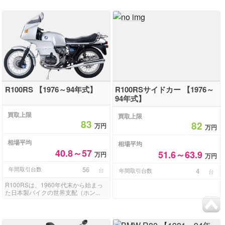
R100RS 【1976～94年式】
R100RSサイドカー 【1976～
94年式】
買取上限
買取上限
83
82
万円
万円
相場平均
相場平均
40.8～57
51.6～63.9
万円
万円
年間取引台数
56
台
年間取引台数
4
台
R100RSは、1960年代末から始まっ
た日本製バイクの世界支配（ホン...