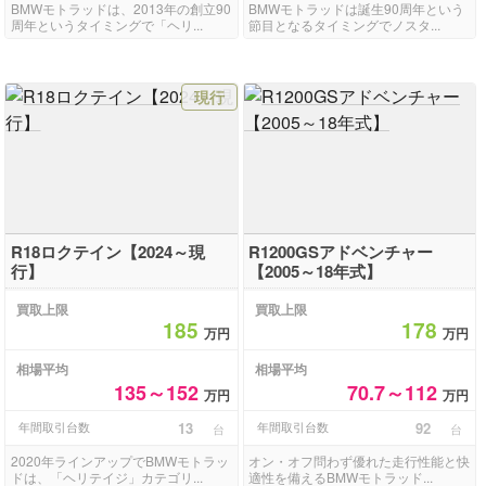
BMWモトラッドは、2013年の創立90
BMWモトラッドは誕生90周年という
周年というタイミングで「ヘリ...
節目となるタイミングでノスタ...
現行
R18ロクテイン【2024～現
R1200GSアドベンチャー
行】
【2005～18年式】
買取上限
買取上限
185
178
万円
万円
相場平均
相場平均
135～152
70.7～112
万円
万円
年間取引台数
13
年間取引台数
92
台
台
2020年ラインアップでBMWモトラッ
オン・オフ問わず優れた走行性能と快
ドは、「ヘリテイジ」カテゴリ...
適性を備えるBMWモトラッド...