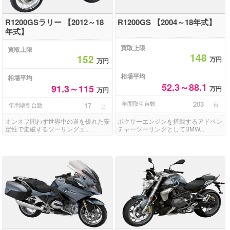
R1200GSラリー 【2012～18
R1200GS 【2004～18年式】
年式】
買取上限
買取上限
148
152
万円
万円
相場平均
相場平均
52.3～88.1
91.3～115
万円
万円
年間取引台数
203
台
年間取引台数
17
台
オンオフ問わず世界中の道を優れた安
ボクサーエンジンを搭載するアドベン
定性で走破するツーリングエ...
チャーツーリングとしてBMW...