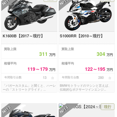
No
No
K1600B【2017～現行】
S1000RR【2010～現行】
買取上限
買取上限
311
304
万円
万円
相場平均
相場平均
119～179
122～195
万円
万円
年間取引台数
13
年間取引台数
280
台
台
「バガーカスタム」と聞くと、ハーレ
BMWモトラッドのマシンと言えば、
ーの「ストリートグライド」...
伝統的なボクサーツインエンジ...
現行
13
14
No
No