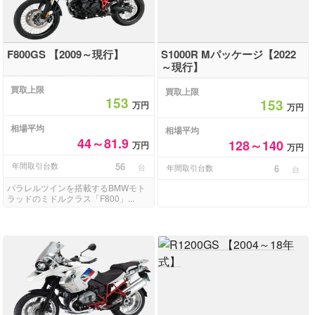
F800GS 【2009～現行】
S1000R Mパッケージ【2022
～現行】
買取上限
買取上限
153
153
万円
万円
相場平均
相場平均
44～81.9
128～140
万円
万円
年間取引台数
56
台
年間取引台数
6
台
パラレルツインを搭載するBMWモト
ラッドのミドルクラス「F800」...