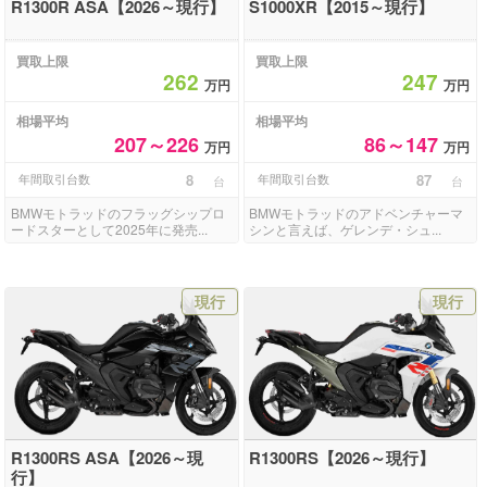
R1300R ASA【2026～現行】
S1000XR【2015～現行】
買取上限
買取上限
262
247
万円
万円
相場平均
相場平均
207～226
86～147
万円
万円
年間取引台数
8
年間取引台数
87
台
台
BMWモトラッドのフラッグシップロ
BMWモトラッドのアドベンチャーマ
ードスターとして2025年に発売...
シンと言えば、ゲレンデ・シュ...
現行
現行
R1300RS ASA【2026～現
R1300RS【2026～現行】
行】