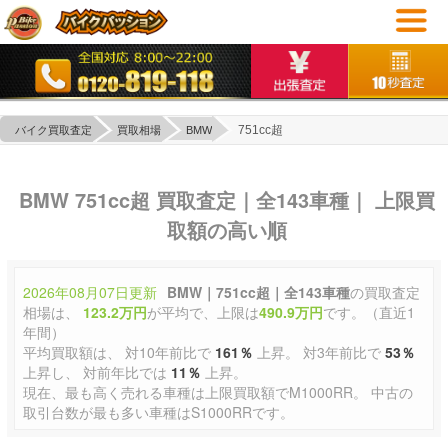
751cc超
バイク買取査定
買取相場
BMW
BMW 751cc超 買取査定｜全143車種｜ 上限買
取額の高い順
2026年08月07日更新
BMW｜751cc超｜全143車種
の買取査定
相場は、
123.2万円
が平均で、上限は
490.9万円
です。（直近1
年間）
平均買取額は、 対10年前比で
161％
上昇。 対3年前比で
53％
上昇し、 対前年比では
11％
上昇。
現在、最も高く売れる車種は上限買取額でM1000RR。 中古の
取引台数が最も多い車種はS1000RRです。