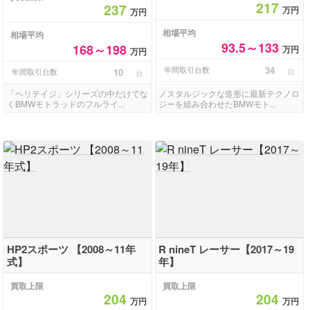
217
237
万円
万円
相場平均
相場平均
93.5～133
168～198
万円
万円
年間取引台数
34
台
年間取引台数
10
台
「ヘリテイジ」シリーズの中だけでな
ノスタルジックな造形に最新テクノロ
くBMWモトラッドのフルライ...
ジーを組み合わせたBMWモト...
HP2スポーツ 【2008～11年
R nineT レーサー【2017～19
式】
年】
買取上限
買取上限
204
204
万円
万円