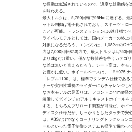
な振動は低減されているので、適度な鼓動感を
を味わえる。
最大トルクは、5,750回転で95Nmに達する。最
ットル制御は電子化されており、スポーツ・ロ
ことが可能。トランスミッションは6速仕様でベ
ライバルモデルとしては、国内メーカーの格上排
対象になるだろう。エンジンは、1,082㏄のO
力は7,000回転87馬力で、最大トルクは4,750
より2kgだけ重い。僅かな数値差を争うカテゴ
な差は無いと言えるだろう。シート高は、本モデルが
と僅かに低い。ホイールベースは、「RH975 ナ
「レブル1100」は、標準でタンデム仕様である
ナーや実用性重視のライダーにもチャレンジし
なお本モデルの足回りは、フロントに41mm径
装備して19インチのアルミキャストホイールを
する。もちろんプリロード調整が可能だ。ホイー
ディスク仕様だが、しっかりとしたタッチで安
は、ABSだけでなくコーナリングトラクション
ールといった電子制御システムも標準で備わっ