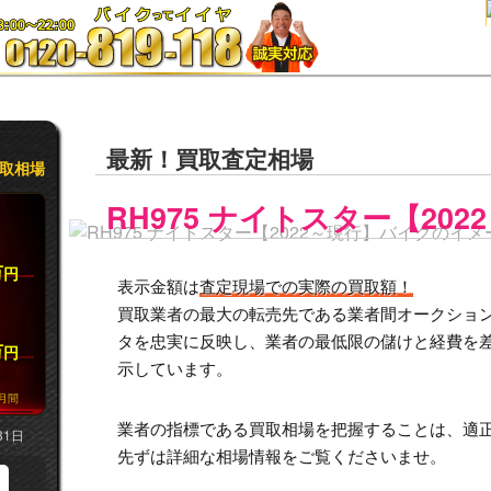
最新！買取査定相場
取相場
RH975 ナイトスター【202
万
円
表示金額は
査定現場での実際の買取額！
買取業者の最大の転売先である業者間オークション市
タを忠実に反映し、業者の最低限の儲けと経費を
万
円
示しています。
月間
業者の指標である買取相場を把握することは、適
31日
先ずは詳細な相場情報をご覧くださいませ。