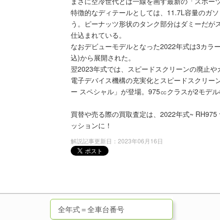
まさに空冷世代とは一線を画す最新の「スポー
特徴的なディテールとしては、11.7L容量の
う。ピーナッツ形状のタンク部分はダミーだが
仕込まれている。
なおデビューモデルとなった2022年式は3カラーバ
込)から展開された。
翌2023年式では、スピードスクリーンの廃止
電子デバイス機構の充実化とスピードスクリーンを
ー スペシャル」が登場。975㏄クラスが2モデ
買替や売る際の買取査定は、2022年式~ RH9
ッションに！
解説記事更新日：2023年06月16日