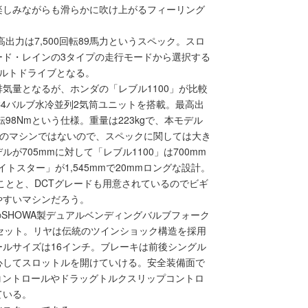
楽しみながらも滑らかに吹け上がるフィーリング
高出力は7,500回転89馬力というスペック。スロ
ード・レインの3タイプの走行モードから選択する
ルトドライブとなる。
気量となるが、ホンダの「レブル1100」が比較
HC4バルブ水冷並列2気筒ユニットを搭載。最高出
回転98Nmという仕様。重量は223kgで、本モデル
リのマシンではないので、スペックに関しては大き
705mmに対して「レブル1100」は700mm
イトスター」が1,545mmで20mmロングな設計。
ことと、DCTグレードも用意されているのでビギ
やすいマシンだろう。
のSHOWA製デュアルベンディングバルブフォーク
セット。リヤは伝統のツインショック構造を採用
ルサイズは16インチ。ブレーキは前後シングル
心してスロットルを開けていける。安全装備面で
コントロールやドラッグトルクスリップコントロ
ている。