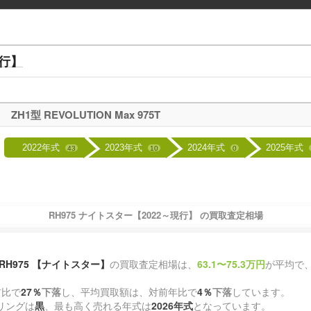
現行】
ZH1型 REVOLUTION Max 975T
2022年式
2023年式
2024年式
2025年式
43
10
0
RH975 ナイトスター【2022～現行】 の買取査定相場
RH975 【ナイトスター】
の買取査定相場は、
63.1〜75.3万円
が平均で
前比で
27％
下落
し、平均買取額は、対前年比で
4％
下落
しています。
リングは
黒
、最も高く売れる年式は
2026年式
となっています。