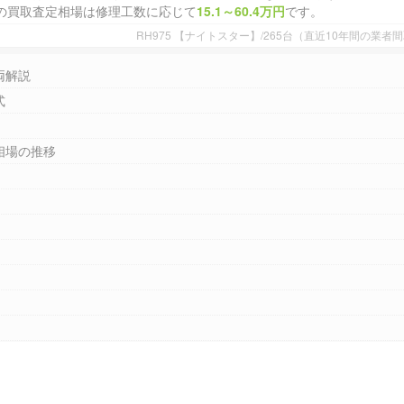
の買取査定相場は修理工数に応じて
15.1～60.4万円
です。
RH975 【ナイトスター】/265台（直近10年間の業
両解説
式
相場の推移