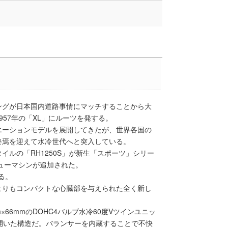
ングが日本国内道路事情にマッチすることから大
57年の「XL」にルーツを発する。
エーションモデルを展開してきたが、世界各国の
終焉を迎えて水冷世代へと突入している。
ルの「RH1250S」が新生「スポーツ」シリー
ニューマシンが追加された。
る。
よりもコンパクトな心臓部を与えられた全く新し
66mmのDOHC4バルブ水冷60度Vツインユニッ
開いた構造だ。バランサーを内蔵することで不快