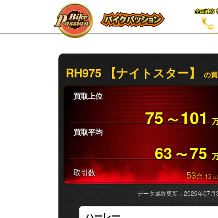
RH975 【ナイトスター】
の買
買取上位
75
101
〜
買取平均
63
75
〜
取引数
53
台
12
ヵ
データ最終更新：2026年07月