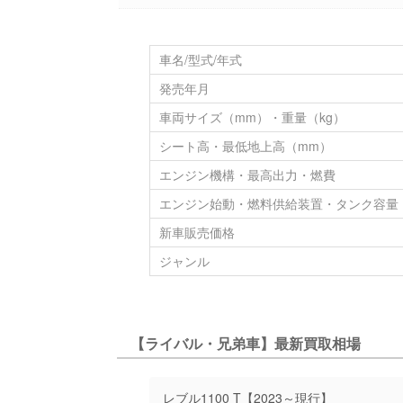
車名/型式/年式
発売年月
車両サイズ（mm）・重量（kg）
シート高・最低地上高（mm）
エンジン機構・最高出力・燃費
エンジン始動・燃料供給装置・タンク容量
新車販売価格
ジャンル
【ライバル・兄弟車】最新買取相場
レブル1100 T【2023～現行】