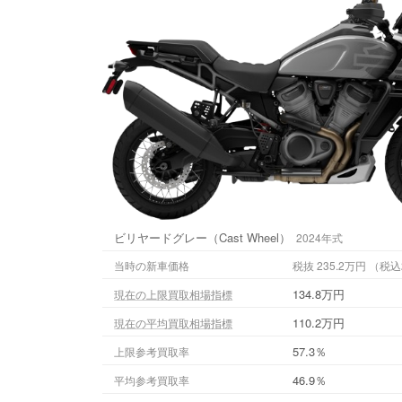
ビリヤードグレー（Cast Wheel）
2024年式
当時の新車価格
税抜 235.
134.8万円
現在の上限買取相場指標
110.2万円
現在の平均買取相場指標
57.3％
上限参考買取率
46.9％
平均参考買取率