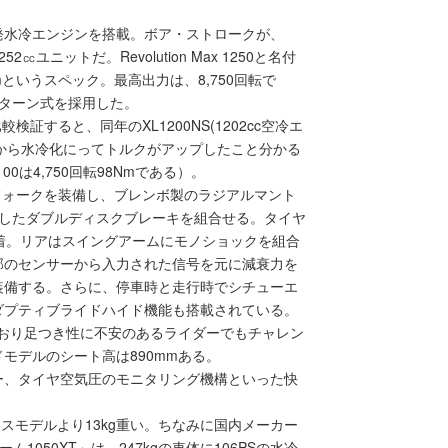
発水冷エンジンを搭載。ボア・ストロークが、
52㏄ユニットだ。Revolution Max 1250と名付
mというスペック。最高出力は、8,750回転で
リターン式を採用した。
検証すると、同年のXL1200NS(1202cc空冷エ
ることから水冷化にってトルクがアップしたこと分かる
00は4,750回転98Nmである）。
フォークを装備し、ブレンボ製のラジアルマント
用したダブルディスクブレーキを組合せる。タイヤ
着。リアはスイングアームにモノショックを組合
部のセンサーから入力された信号を元に減衰力を
装備する。さらに、停車時と走行時でシチューエ
ダプティブライドハイド機能も搭載されている。
っており足つき性に不安のあるライダーでもチャレン
モデルのシート高は890mmある。
ー、タイヤ空気圧のモニタリング機構といった快
ースモデルより13kg重い。ちなみに国内メーカー
050XT」は、247kgの車体に106PSの水冷