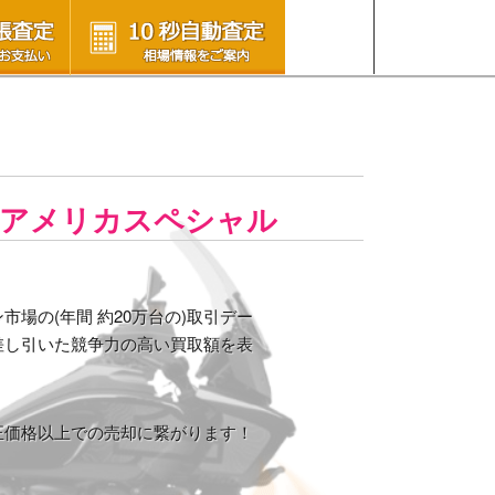
 パンアメリカスペシャル
場の(年間 約20万台の)取引デー
差し引いた競争力の高い買取額を表
正価格以上での売却に繋がります！