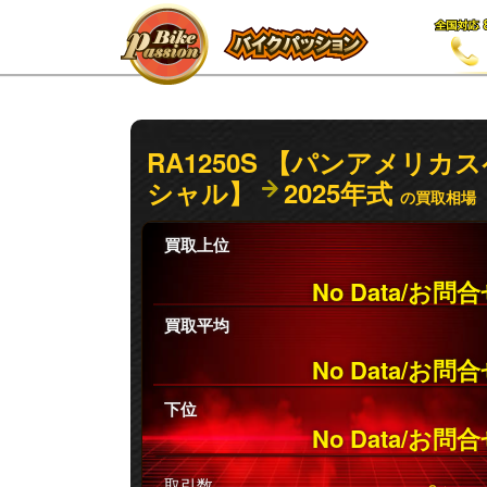
RA1250S 【パンアメリカス
シャル】
2025年式
の買取相場
買取上位
No Data/お問
買取平均
No Data/お問
下位
No Data/お問
取引数