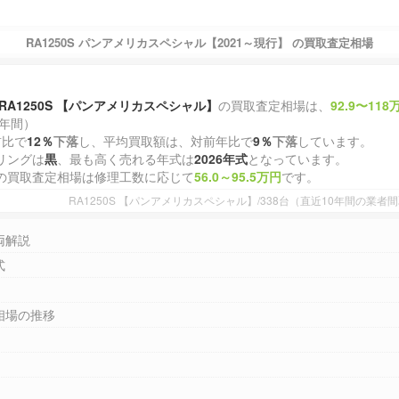
RA1250S パンアメリカスペシャル【2021～現行】 の買取査定相場
RA1250S 【パンアメリカスペシャル】
の買取査定相場は、
92.9〜118
1年間）
前比で
12％
下落
し、平均買取額は、対前年比で
9％
下落
しています。
リングは
黒
、最も高く売れる年式は
2026年式
となっています。
の買取査定相場は修理工数に応じて
56.0～95.5万円
です。
RA1250S 【パンアメリカスペシャル】/338台（直近10年間の業
両解説
式
相場の推移