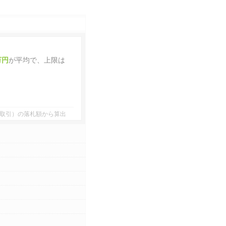
万円
が平均で、上限は
者間取引）の落札額から算出