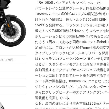
「RA1250S パン アメリカ スペシャル」だ。
パワートレインは通常グレードと同仕様の新開
105mm×72mmのDOHC4バルブ60度V型2気筒1,2
けられた心臓部は、最大トルク7,650回転128N
152PSを発揮する。トランスミッションは6速
最大トルク7,650回転128Nmというスペックを比較
ボリューション)が3,500回転96Nm /であ
だろう（因みにであるが国産21年モデルRebel11
足回りには、フロントが大径47mm仕様の倒立
タイプモノブロック4ピストンキャリパーを採
はミシュランのブロックパターン19インチを装
6万円 （税込261.3万円）
せるが、スタンダードモデルとは異なり車体各
自動調整するアクティブサスペンション機構を
ーションに応じて自動でシート高を調整するア
シート高の調整幅は、830mm~873mmとな
ジしやすいマシン設計だ。ちなみにスタンダード
さらにグリップヒーターやステアリングダンパ
適装備も充実している。
なお、装備の違いにより車両重量は258kgとベ
のアドベンチャーマシンであるスズキ「Vストローム1