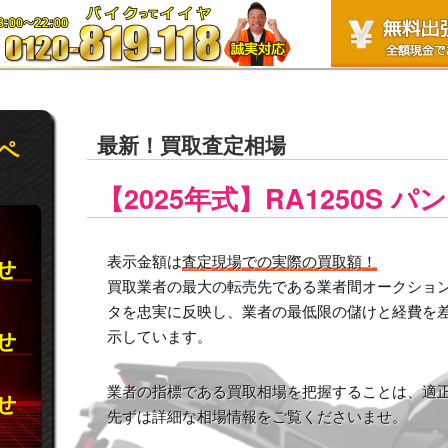
最新！買取査定相場
ペ
【2025年式】RA1250S
表示金額は
査定現場での実際の買取額！
合せ
買取業者の最大の転売先である業者間オークション市
タを忠実に反映し、業者の最低限の儲けと経費を
合せ
示しています。
業者の指標である買取相場を把握することは、適
合せ
先ずは詳細な相場情報をご覧くださいませ。