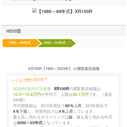
HE03型
1985～99年式
2000～03年式
7
5
XR100R【1985～2003年】 の買取査定相場
いくらで売れるのか？
2026年08月07日更新
XR100R
の買取査定相場は、
10.3〜15.6万円
が平均で、上限は
26.1万円
です。（直近
2年間）
平均買取額は、対10年前比で
60％
上昇
。対3年前比で
4％
下落
し、対前年比では
4％
上昇
しています。
最も高く売れるカラーリングは
白
、最も高く売れる年式
は
2000～03年式
となっています。