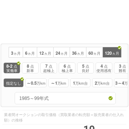
3
6
12
24
36
60
120
ヵ月
ヵ月
ヵ月
ヵ月
ヵ月
ヵ月
ヵ月
8-2
8
7
6
5
4
3
点
点
点
点
点
点
点
実働車
新車
超極上
極上車
良好
使用感有
難有
～0.5
～1
1
2
3～4
指定なし
万km
万km
万km台
万km台
万
業者間オークションの取引価格（買取業者の転売額＝販売業者の仕入れ
額）の推移