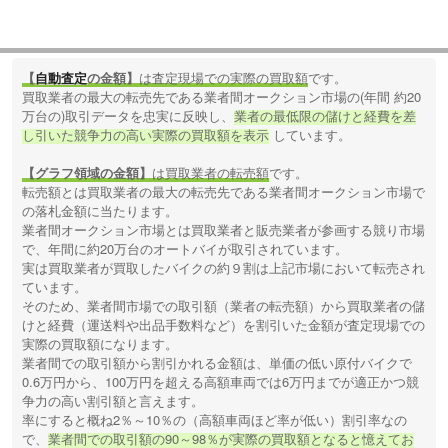
【
自動査定
の金額】
は査定現場での実際の買取額
です。
買取業者の最大の転売先である業者間オークション市場の(年間 約20
万台の)取引データを忠実に反映し、
業者の最低限の儲けと経費を差
し引いた競争力の高い実際の買取額を表示
しています。
【グラフ領域の金額】
は買取業者の転売額
です。
転売額とは買取業者の最大の転売先である業者間オークション市場で
の落札金額に当たります。
業者間オークション市場とは買取業者と販売業者が参画する競り市場
で、年間に約20万台のオートバイが取引されています。
実は買取業者が買取したバイクの約９割は上記市場において転売され
ています。
そのため、業者間市場での取引額（業者の転売額）から買取業者の儲
けと経費（運送料や出品手数料など）を割引いた金額が査定現場での
実際の買取額になります。
業者間での取引額から割引かれる金額は、単価の低い原付バイクで
0.6万円から、100万円を超える高額車両では6万円までが適正かつ競
争力の高い割引額と言えます。
率にすると概ね2％～10％の（高額車両ほど率が低い）割引率なの
で、
業者間での取引額の90～98％が実際の買取額となると憶えてお