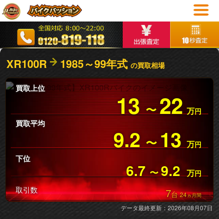
XR100R
1985～99年式
の買取相場
買取上位
13
22
〜
万
円
買取平均
9.2
13
〜
万
円
下位
6.7
9.2
〜
万
円
取引数
7
台
24
ヵ月間
データ最終更新：2026年08月07日