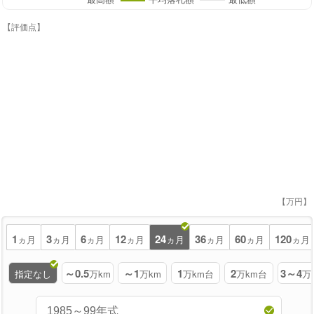
【評価点】
【万円】
1
3
6
12
24
36
60
120
ヵ月
ヵ月
ヵ月
ヵ月
ヵ月
ヵ月
ヵ月
ヵ月
～0.5
～1
1
2
3～4
指定なし
万km
万km
万km台
万km台
万