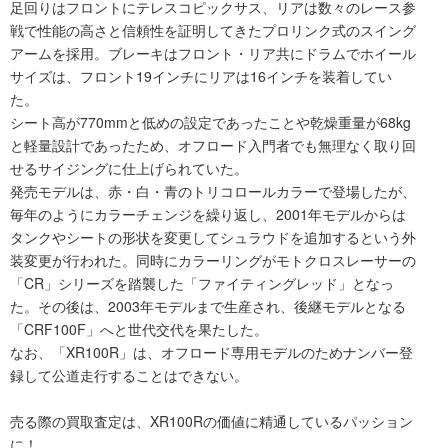
足回りはフロントにテレスコピックサス、リアは数々のレース参
戦で性能の高さと信頼性を証明してきたプロリンク式のスイング
アームを採用。ブレーキはフロント・リア共にドラムでホイール
サイズは、フロント19インチにリアは16インチを装着してい
た。
シート高が770mmと低めの設定であったことや乾燥重量が68kg
と軽量設計であったため、オフロード入門者でも無理なく取り回
せるサイジングに仕上げられていた。
発売モデルは、赤・白・青のトリコロールカラーで登場したが、
毎年のようにカラーチェンジを繰り返し、2001年モデルからは
タンクやシートの形状を変更してシュラウドを追加するという外
装変更が行われた。同時にカラーリングがモトクロスレーサーの
「CR」シリーズを踏襲した「ファイティングレッド」となっ
た。その後は、2003年モデルまで生産され、後継モデルとなる
「CRF100F」へと世代交代を果たした。
なお、「XR100R」は、オフロード専用モデルのためナンバー登
録して公道走行することはできない。
売る際の買取査定は、XR100Rの価値に精通しているパッション
に！