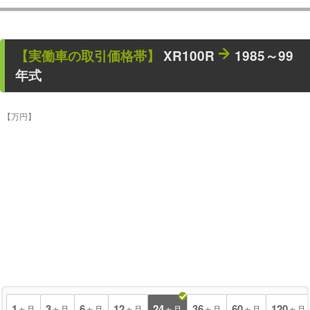
【
実働車
の取引価格帯】
XR100R
1985～99
年式
【万円】
1
3
6
12
24
36
60
120
ヵ月
ヵ月
ヵ月
ヵ月
ヵ月
ヵ月
ヵ月
ヵ月