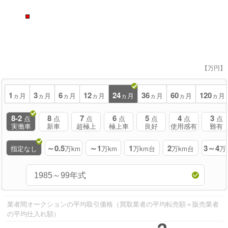
■
【万円】
1
3
6
12
24
36
60
120
ヵ月
ヵ月
ヵ月
ヵ月
ヵ月
ヵ月
ヵ月
ヵ月
8-2
8
7
6
5
4
3
点
点
点
点
点
点
点
実働車
新車
超極上
極上車
良好
使用感有
難有
～0.5
～1
1
2
3～4
指定なし
万km
万km
万km台
万km台
万
業者間オークションの平均取引価格（買取業者の平均転売額＝販売業者
の平均仕入れ額）