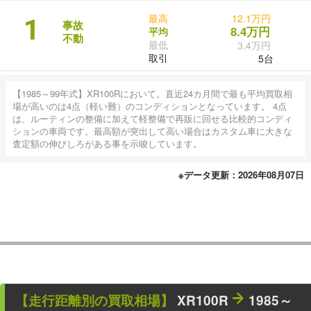
最高
12.1万円
1
事故
8.4万円
平均
不動
最低
3.4万円
取引
5台
【1985～99年式】XR100Rにおいて。直近24カ月間で最も平均買取相
場が高いのは4点（軽い難）のコンディションとなっています。 4点
は、ルーティンの整備に加えて軽整備で再販に回せる比較的コンディ
ションの車両です。最高額が突出して高い場合はカスタム車に大きな
査定額の伸びしろがある事を示唆しています。
※データ更新：2026年08月07日
【走行距離別の買取相場】
XR100R
1985～