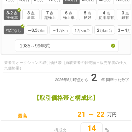
8-2
8
7
6
5
4
3
点
点
点
点
点
点
点
実働車
新車
超極上
極上車
良好
使用感有
難有
～0.5
～1
1
2
3～4
指定なし
万km
万km
万km台
万km台
万
業者間オークションの取引価格帯（買取業者の転売額＝販売業者の仕入
れ価格帯）
2
2026年8月時点から
年
間遡った数字
【取引価格帯と構成比】
21 ～ 22
万円
最高
14
構成比
%