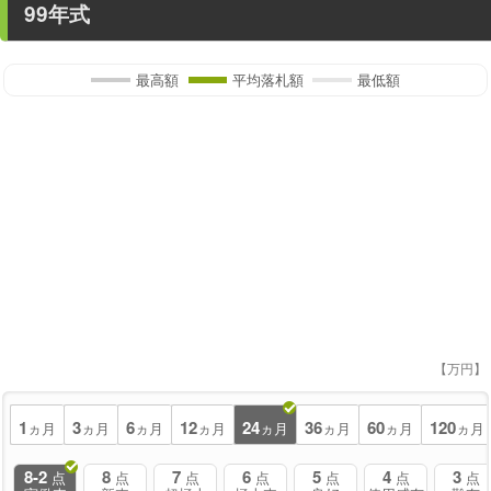
99年式
最高額
平均落札額
最低額
【万円】
1
3
6
12
24
36
60
120
ヵ月
ヵ月
ヵ月
ヵ月
ヵ月
ヵ月
ヵ月
ヵ月
8-2
8
7
6
5
4
3
点
点
点
点
点
点
点