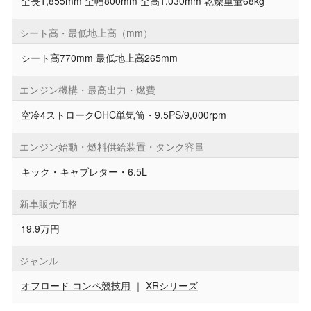
全長1,855mm 全幅800mm 全高1,030mm 乾燥重量68kg
シート高・最低地上高（mm）
シート高770mm 最低地上高265mm
エンジン機構・最高出力・燃費
空冷4ストロークOHC単気筒・9.5PS/9,000rpm
エンジン始動・燃料供給装置・タンク容量
キック・キャブレター・6.5L
新車販売価格
19.9万円
ジャンル
オフロード コンペ競技用
｜
XRシリーズ