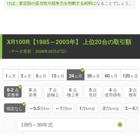
けば、査定額の妥当性や競争力を判断する材料に
なることでしょう。
XR100R【1985～2003年】
上位20台の取引額
（データ更新：2026年08月07日）
1
3
6
12
24
36
60
120
ヵ月
ヵ月
ヵ月
ヵ月
ヵ月
ヵ月
ヵ月
ヵ月
8-2
8
7
6
5
4
3
点
点
点
点
点
点
点
実働車
新車
超極上
極上車
良好
使用感有
難有
～0.5
～1
1
2
3～4
指定なし
万km
万km
万km台
万km台
万