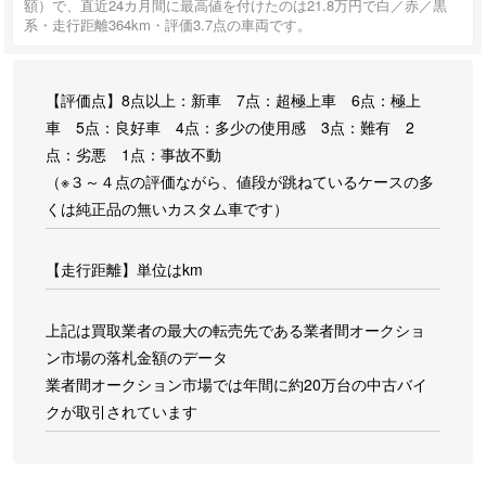
額）で、直近24カ月間に最高値を付けたのは21.8万円で白／赤／黒
系・走行距離364km・評価3.7点の車両です。
【評価点】8点以上：新車 7点：超極上車 6点：極上
車 5点：良好車 4点：多少の使用感 3点：難有 2
点：劣悪 1点：事故不動
（※３～４点の評価ながら、値段が跳ねているケースの多
くは純正品の無いカスタム車です）
【走行距離】単位はkm
上記は買取業者の最大の転売先である業者間オークショ
ン市場の落札金額のデータ
業者間オークション市場では年間に約20万台の中古バイ
クが取引されています