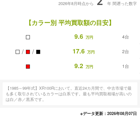
2
2026年8月時点から
年
間遡った数字
【カラー別 平均買取額の目安】
■
9.6
4台
万円
■
■
■
17.6
/
/
2台
万円
■
9.2
1台
万円
【1985～99年式】XR100Rにおいて。直近24カ月間で、中古市場で最
も多く取引されているカラーは白系です。最も平均買取相場が高いの
は白／赤／黒系です。
※データ更新：2026年08月07日