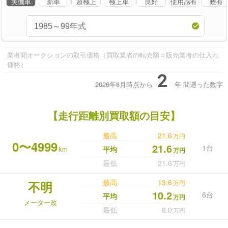
実働車
新車
超極上
極上車
良好
使用感有
難有
業者間オークションの取引価格（買取業者の転売額＝販売業者の仕入れ
価格）
2
2026年8月時点から
年
間遡った数字
【走行距離別買取額の目安】
最高
21.6
万円
0〜4999
21.6
1台
km
平均
万円
最低
21.6
万円
最高
13.6
不明
万円
10.2
6台
平均
万円
メーター改
最低
8.0
万円