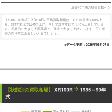
過去10年間の取引台数÷10
【1985～99年式】XR100Rの平均買取相場は、対10年前比で69%上
昇。対3年前比では45%上昇。そして対前年比では40%上昇していま
す。長期的に大きく上昇基調で、直近で大きく上げています。正に絶
好の売り時にあるといえるでしょう。
※データ更新：2026年08月07日
【状態別の買取相場】
XR100R
1985～99年
式
最高額
平均落札額
最低額