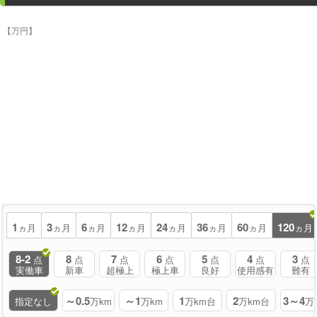
【万円】
1
3
6
12
24
36
60
120
ヵ月
ヵ月
ヵ月
ヵ月
ヵ月
ヵ月
ヵ月
ヵ月
8-2
8
7
6
5
4
3
点
点
点
点
点
点
点
実働車
新車
超極上
極上車
良好
使用感有
難有
～0.5
～1
1
2
3～4
指定なし
万km
万km
万km台
万km台
万