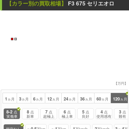
【カラー別の買取相場】
F3 675 セリエオロ
■
■
【万円】
1
3
6
12
24
36
60
120
ヵ月
ヵ月
ヵ月
ヵ月
ヵ月
ヵ月
ヵ月
ヵ月
8-2
8
7
6
5
4
3
点
点
点
点
点
点
点
実働車
新車
超極上
極上車
良好
使用感有
難有
～0.5
～1
1
2
3～4
指定なし
万km
万km
万km台
万km台
万