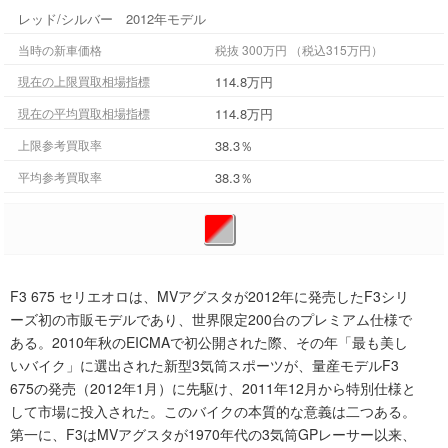
レッド/シルバー 2012年モデル
当時の新車価格
税抜 300万円 （税込315万円）
114.8万円
現在の上限買取相場指標
114.8万円
現在の平均買取相場指標
38.3％
上限参考買取率
38.3％
平均参考買取率
F3 675 セリエオロは、MVアグスタが2012年に発売したF3シリ
ーズ初の市販モデルであり、世界限定200台のプレミアム仕様で
ある。2010年秋のEICMAで初公開された際、その年「最も美し
いバイク」に選出された新型3気筒スポーツが、量産モデルF3
675の発売（2012年1月）に先駆け、2011年12月から特別仕様と
して市場に投入された。このバイクの本質的な意義は二つある。
第一に、F3はMVアグスタが1970年代の3気筒GPレーサー以来、