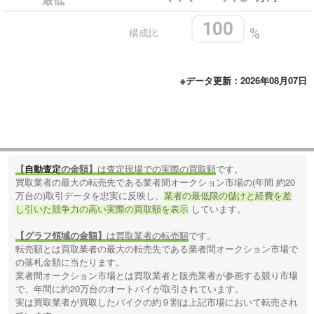
100
構成比
%
※データ更新：2026年08月07日
【
自動査定
の金額】
は査定現場での実際の買取額
です。
買取業者の最大の転売先である業者間オークション市場の(年間 約20
万台の)取引データを忠実に反映し、
業者の最低限の儲けと経費を差
し引いた競争力の高い実際の買取額を表示
しています。
【グラフ領域の金額】
は買取業者の転売額
です。
転売額とは買取業者の最大の転売先である業者間オークション市場で
の落札金額に当たります。
業者間オークション市場とは買取業者と販売業者が参画する競り市場
で、年間に約20万台のオートバイが取引されています。
実は買取業者が買取したバイクの約９割は上記市場において転売され