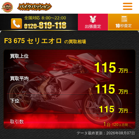
F3 675 セリエオロ
の買取相場
買取上位
115
万
円
買取平均
115
万
円
下位
115
万
円
取引数
1
台
120
ヵ月間
データ最終更新：2026年08月07日