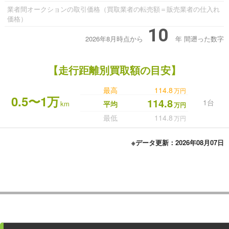
業者間オークションの取引価格（買取業者の転売額＝販売業者の仕入れ
価格）
10
2026年8月時点から
年
間遡った数字
【走行距離別買取額の目安】
最高
114.8
万円
0.5〜1万
114.8
1台
km
平均
万円
最低
114.8
万円
※データ更新：2026年08月07日