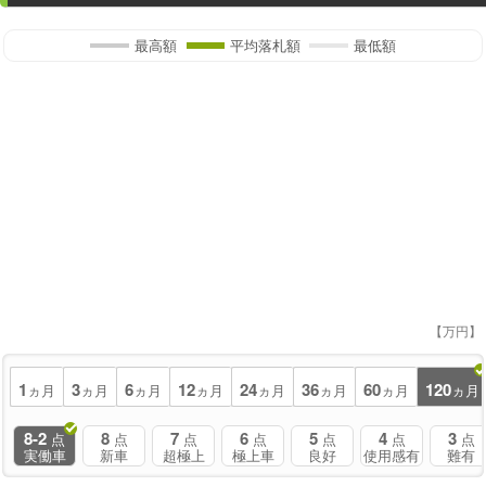
最高額
平均落札額
最低額
【万円】
1
3
6
12
24
36
60
120
ヵ月
ヵ月
ヵ月
ヵ月
ヵ月
ヵ月
ヵ月
ヵ月
8-2
8
7
6
5
4
3
点
点
点
点
点
点
点
実働車
新車
超極上
極上車
良好
使用感有
難有