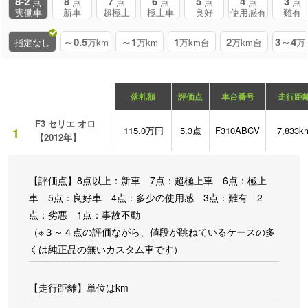
8-2
8
7
6
5
4
3
点
点
点
点
点
点
点
実働車
新車
超極上
極上車
良好
使用感有
難有
～0.5
～1
1
2
3～4
指定なし
万km
万km
万km台
万km台
万
落札額
評価点
車台番号
走行距
F3 セリエ オロ
115.0万円
5.3点
F310ABCV
7,833k
1
【2012年】
【評価点】8点以上：新車 7点：超極上車 6点：極上
車 5点：良好車 4点：多少の使用感 3点：難有 2
点：劣悪 1点：事故不動
（※３～４点の評価ながら、値段が跳ねているケースの多
くは純正品の無いカスタム車です）
【走行距離】単位はkm