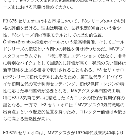
ーズ史における意義は極めて大きい。
F3 675 セリエオロは中古市場において、F3シリーズの中でも別
格の評価を受ける。理由は明確で、世界限定200台という希少
性、F3シリーズ初の市販モデルとしての歴史的位置、
Öhlins+Brembo+鍛造ホイールという最高峰装備、そしてゴール
ドシリーズの伝統という四つの特性を併せ持つためだ。MVアグ
スタフォーラムでも「『特別塗装』エディションではなく、非常
に特別なバイク」として国際的に評価が高く、状態の良い個体は
新車価格を上回る相場で取引されることもある。F3 セリエオロ
はF3シリーズ初代モデルにあたるため、第二世代ライドバイワ
イヤ初期世代の電子制御セッティング、初代3気筒エンジンの特
性に応じた専門整備が必要となる。MVアグスタ専門整備工場、
特にF3 / 3気筒モデルに精通したメカニックの確保が長期保有の
鍵となる。一方で、F3 セリエオロは「MVアグスタ3気筒戦略の
出発点」という歴史的位置を持つため、コレクター価値は今後さ
らに高まる蓋然性が高い。
F3 675 セリエオロは、MVアグスタが1970年代以来約40年ぶり