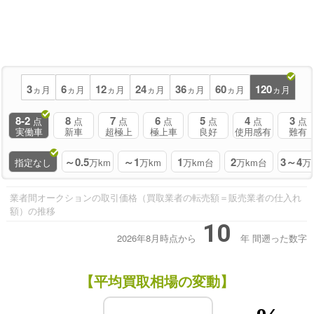
3
6
12
24
36
60
120
ヵ月
ヵ月
ヵ月
ヵ月
ヵ月
ヵ月
ヵ月
8-2
8
7
6
5
4
3
点
点
点
点
点
点
点
実働車
新車
超極上
極上車
良好
使用感有
難有
～0.5
～1
1
2
3～4
指定なし
万km
万km
万km台
万km台
万
業者間オークションの取引価格（買取業者の転売額＝販売業者の仕入れ
額）の推移
10
2026年8月時点から
年
間遡った数字
【平均買取相場の変動】