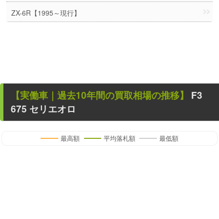
ZX-6R【1995～現行】
【
実働車
｜過去
10
年
間の買取相場の推移】
F3
675 セリエオロ
最高額
平均落札額
最低額