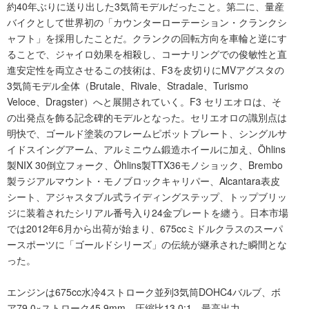
約40年ぶりに送り出した3気筒モデルだったこと。第二に、量産
バイクとして世界初の「カウンターローテーション・クランクシ
ャフト」を採用したことだ。クランクの回転方向を車輪と逆にす
ることで、ジャイロ効果を相殺し、コーナリングでの俊敏性と直
進安定性を両立させるこの技術は、F3を皮切りにMVアグスタの
3気筒モデル全体（Brutale、Rivale、Stradale、Turismo
Veloce、Dragster）へと展開されていく。F3 セリエオロは、そ
の出発点を飾る記念碑的モデルとなった。セリエオロの識別点は
明快で、ゴールド塗装のフレームピボットプレート、シングルサ
イドスイングアーム、アルミニウム鍛造ホイールに加え、Öhlins
製NIX 30倒立フォーク、Öhlins製TTX36モノショック、Brembo
製ラジアルマウント・モノブロックキャリパー、Alcantara表皮
シート、アジャスタブル式ライディングステップ、トップブリッ
ジに装着されたシリアル番号入り24金プレートを纏う。日本市場
では2012年6月から出荷が始まり、675ccミドルクラスのスーパ
ースポーツに「ゴールドシリーズ」の伝統が継承された瞬間とな
った。
エンジンは675cc水冷4ストローク並列3気筒DOHC4バルブ、ボ
ア79.0×ストローク45.9mm、圧縮比13.0:1、最高出力