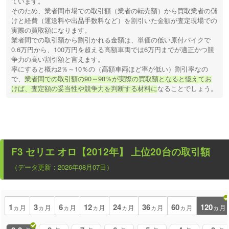
ています。
そのため、業者間市場での取引額（業者の転売額）から買取業者の儲
けと経費（運送料や出品手数料など）を割引いた金額が査定現場での
実際の買取額になります。
業者間での取引額から割引かれる金額は、単価の低い原付バイクで
0.6万円から、100万円を超える高額車両では6万円までが適正かつ競
争力の高い割引額と言えます。
率にすると概ね2％～10％の（高額車両ほど率が低い）割引率なの
で、
業者間での取引額の90～98％が実際の買取額となると憶えてお
けば、査定額の妥当性や競争力を判断する材料に
なることでしょう。
F3 セリエ オロ【2012年】
上位20台の取引額
（データ更新：2026年08月07日）
1
3
6
12
24
36
60
120
ヵ月
ヵ月
ヵ月
ヵ月
ヵ月
ヵ月
ヵ月
ヵ月