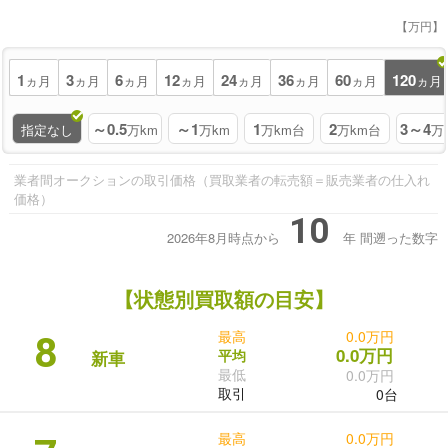
【万円】
1
3
6
12
24
36
60
120
ヵ月
ヵ月
ヵ月
ヵ月
ヵ月
ヵ月
ヵ月
ヵ月
～0.5
～1
1
2
3～4
指定なし
万km
万km
万km台
万km台
万
業者間オークションの取引価格（買取業者の転売額＝販売業者の仕入れ
価格）
10
2026年8月時点から
年
間遡った数字
【状態別買取額の目安】
最高
0.0万円
8
0.0万円
平均
新車
最低
0.0万円
取引
0台
最高
0.0万円