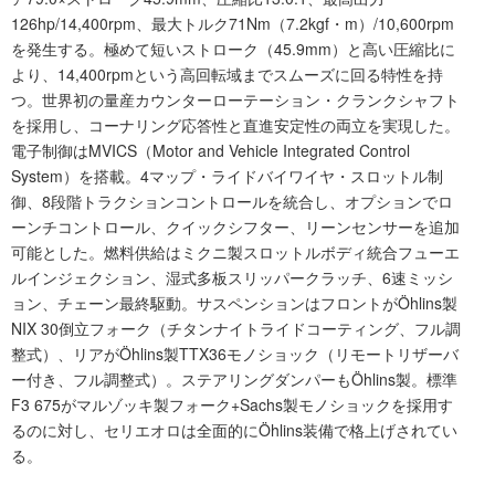
126hp/14,400rpm、最大トルク71Nm（7.2kgf・m）/10,600rpm
を発生する。極めて短いストローク（45.9mm）と高い圧縮比に
より、14,400rpmという高回転域までスムーズに回る特性を持
つ。世界初の量産カウンターローテーション・クランクシャフト
を採用し、コーナリング応答性と直進安定性の両立を実現した。
電子制御はMVICS（Motor and Vehicle Integrated Control
System）を搭載。4マップ・ライドバイワイヤ・スロットル制
御、8段階トラクションコントロールを統合し、オプションでロ
ーンチコントロール、クイックシフター、リーンセンサーを追加
可能とした。燃料供給はミクニ製スロットルボディ統合フューエ
ルインジェクション、湿式多板スリッパークラッチ、6速ミッシ
ョン、チェーン最終駆動。サスペンションはフロントがÖhlins製
NIX 30倒立フォーク（チタンナイトライドコーティング、フル調
整式）、リアがÖhlins製TTX36モノショック（リモートリザーバ
ー付き、フル調整式）。ステアリングダンパーもÖhlins製。標準
F3 675がマルゾッキ製フォーク+Sachs製モノショックを採用す
るのに対し、セリエオロは全面的にÖhlins装備で格上げされてい
る。