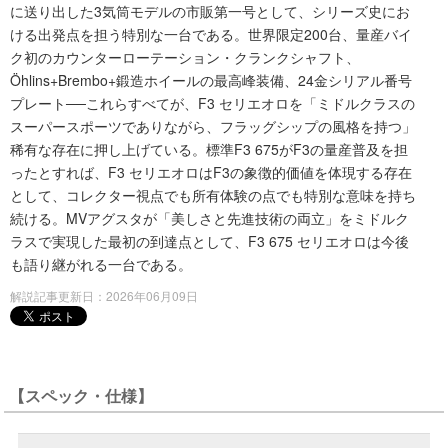
に送り出した3気筒モデルの市販第一号として、シリーズ史にお
ける出発点を担う特別な一台である。世界限定200台、量産バイ
ク初のカウンターローテーション・クランクシャフト、
Öhlins+Brembo+鍛造ホイールの最高峰装備、24金シリアル番号
プレート──これらすべてが、F3 セリエオロを「ミドルクラスの
スーパースポーツでありながら、フラッグシップの風格を持つ」
稀有な存在に押し上げている。標準F3 675がF3の量産普及を担
ったとすれば、F3 セリエオロはF3の象徴的価値を体現する存在
として、コレクター視点でも所有体験の点でも特別な意味を持ち
続ける。MVアグスタが「美しさと先進技術の両立」をミドルク
ラスで実現した最初の到達点として、F3 675 セリエオロは今後
も語り継がれる一台である。
解説記事更新日：2026年06月09日
【スペック・仕様】