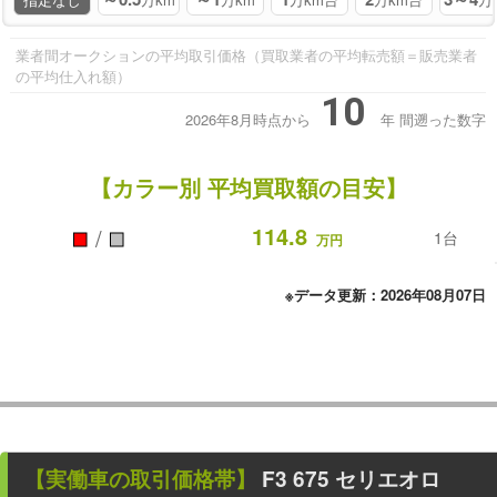
業者間オークションの平均取引価格（買取業者の平均転売額＝販売業者
の平均仕入れ額）
10
2026年8月時点から
年
間遡った数字
【カラー別 平均買取額の目安】
■
■
114.8
/
1台
万円
※データ更新：2026年08月07日
【
実働車
の取引価格帯】
F3 675 セリエオロ