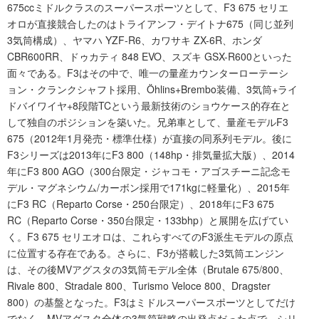
675ccミドルクラスのスーパースポーツとして、F3 675 セリエ
オロが直接競合したのはトライアンフ・デイトナ675（同じ並列
3気筒構成）、ヤマハ YZF-R6、カワサキ ZX-6R、ホンダ
CBR600RR、ドゥカティ 848 EVO、スズキ GSX-R600といった
面々である。F3はその中で、唯一の量産カウンターローテーシ
ョン・クランクシャフト採用、Öhlins+Brembo装備、3気筒+ライ
ドバイワイヤ+8段階TCという最新技術のショウケース的存在と
して独自のポジションを築いた。兄弟車として、量産モデルF3
675（2012年1月発売・標準仕様）が直接の同系列モデル。後に
F3シリーズは2013年にF3 800（148hp・排気量拡大版）、2014
年にF3 800 AGO（300台限定・ジャコモ・アゴスチーニ記念モ
デル・マグネシウム/カーボン採用で171kgに軽量化）、2015年
にF3 RC（Reparto Corse・250台限定）、2018年にF3 675
RC（Reparto Corse・350台限定・133bhp）と展開を広げてい
く。F3 675 セリエオロは、これらすべてのF3派生モデルの原点
に位置する存在である。さらに、F3が搭載した3気筒エンジン
は、その後MVアグスタの3気筒モデル全体（Brutale 675/800、
Rivale 800、Stradale 800、Turismo Veloce 800、Dragster
800）の基盤となった。F3はミドルスーパースポーツとしてだけ
でなく、MVアグスタ全体の3気筒戦略の出発点だった点で、シリ