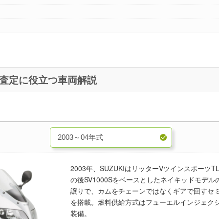
0S【2003～07年式】 買取査定に役立つ車両解説
2003年、SUZUKIはリッターVツインスポーツT
の後SV1000Sをベースとしたネイキッドモデルの
譲りで、カムをチェーンではなくギアで回すセミカ
を搭載。燃料供給方式はフューエルインジェク
装備。