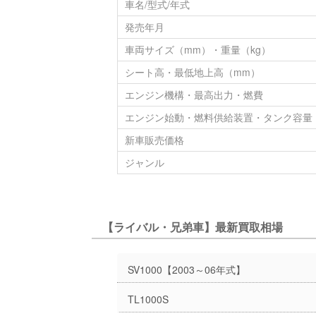
車名/型式/年式
発売年月
車両サイズ（mm）・重量（kg）
シート高・最低地上高（mm）
エンジン機構・最高出力・燃費
エンジン始動・燃料供給装置・タンク容量
新車販売価格
ジャンル
【ライバル・兄弟車】最新買取相場
SV1000【2003～06年式】
TL1000S