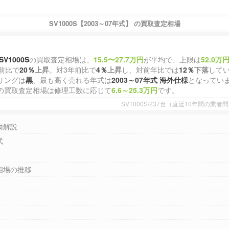
SV1000S【2003～07年式】 の買取査定相場
SV1000S
の買取査定相場は、
15.5〜27.7万円
が平均で、上限は
52.0万
前比で
20％
上昇
。対3年前比で
4％
上昇
し、対前年比では
12％
下落
して
リングは
黒
、最も高く売れる年式は
2003～07年式 海外仕様
となってい
の買取査定相場は修理工数に応じて
6.6～25.3万円
です。
SV1000S/237台（直近10年間の業
両解説
式
相場の推移