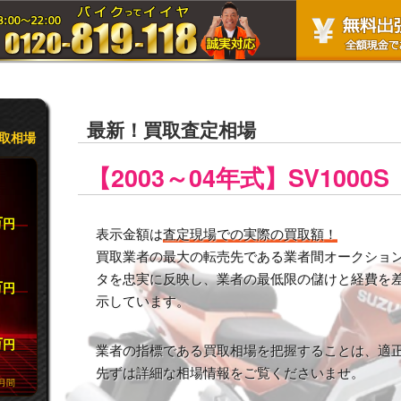
最新！買取査定相場
取相場
【2003～04年式】SV1000S
万
円
表示金額は
査定現場での実際の買取額！
買取業者の最大の転売先である業者間オークション市
タを忠実に反映し、業者の最低限の儲けと経費を
万
円
示しています。
万
円
業者の指標である買取相場を把握することは、適
先ずは詳細な相場情報をご覧くださいませ。
月間