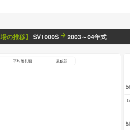
相場の推移】
SV1000S
2003～04年式
平均落札額
最低額
【2
対