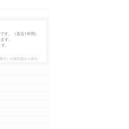
円
です。（直近1年間）
います。
ます。
者間取引）の落札額から算出