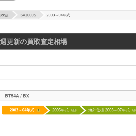
1cc超
SV1000S
2003～04年式
式】毎週更新の買取査定相場
BT54A / BX
2003～04年式
2005年式
海外仕様 2003～07年式
7
13
1