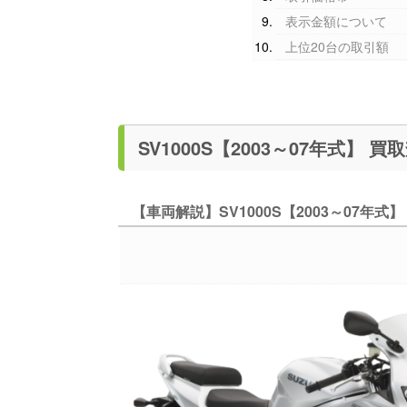
表示金額について
上位20台の取引額
SV100
【車両解説】SV1000S【2003～07年式】