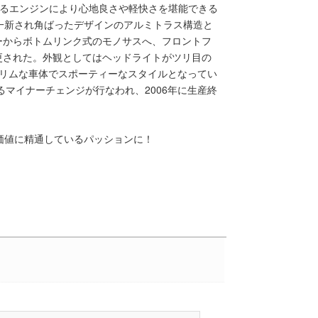
回るエンジンにより心地良さや軽快さを堪能できる
ら一新され角ばったデザインのアルミトラス構造と
ーからボトムリンク式のモノサスへ、フロントフ
更された。外観としてはヘッドライトがツリ目の
スリムな車体でスポーティーなスタイルとなってい
るマイナーチェンジが行なわれ、2006年に生産終
古価値に精通しているパッションに！