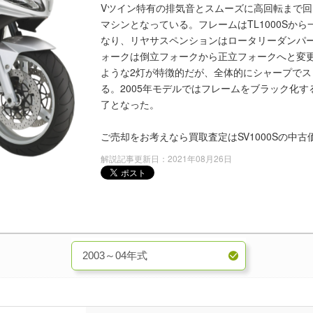
Vツイン特有の排気音とスムーズに高回転まで
マシンとなっている。フレームはTL1000Sか
なり、リヤサスペンションはロータリーダンパ
ォークは倒立フォークから正立フォークへと変
ような2灯が特徴的だが、全体的にシャープで
る。2005年モデルではフレームをブラック化す
了となった。
ご売却をお考えなら買取査定はSV1000Sの中
解説記事更新日：2021年08月26日