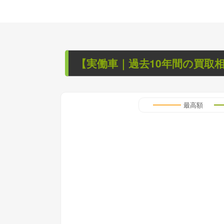
【
実働車
｜過去
10
年
間の買取
最高額