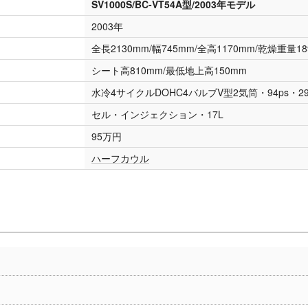
SV1000S/BC-VT54A型/2003年モデル
2003年
全長2130mm/幅745mm/全高1170mm/乾燥重量1
シート高810mm/最低地上高150mm
水冷4サイクルDOHC4バルブV型2気筒・94ps・29k
セル・インジェクション・17L
95万円
ハーフカウル