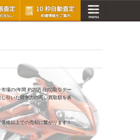
場の(年間 約20万台の)取引デー
差し引いた競争力の高い買取額を表
正価格以上での売却に繋がります！