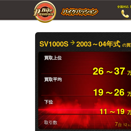
SV1000S
2003～04年式
の買
買取上位
26
37
〜
買取平均
19
26
〜
下位
11
19
〜
取引数
7
台
12
ヵ