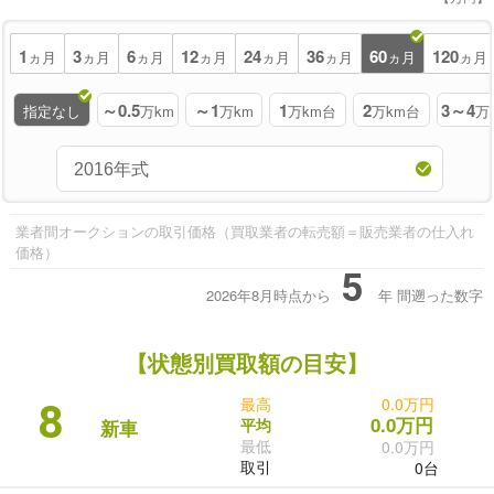
1
3
6
12
24
36
60
120
ヵ月
ヵ月
ヵ月
ヵ月
ヵ月
ヵ月
ヵ月
ヵ月
～0.5
～1
1
2
3～4
指定なし
万km
万km
万km台
万km台
万
業者間オークションの取引価格（買取業者の転売額＝販売業者の仕入れ
価格）
5
2026年8月時点から
年
間遡った数字
【状態別買取額の目安】
最高
0.0万円
8
0.0万円
平均
新車
最低
0.0万円
取引
0台