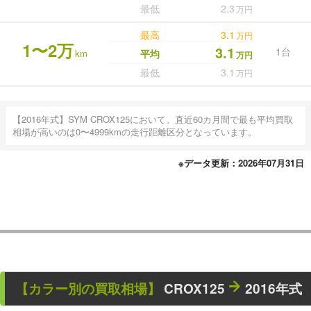
最低
2.3
万円
最高
3.1
万円
1〜2万
3.1
1台
km
平均
万円
最低
3.1
万円
【2016年式】SYM CROX125において。直近60カ月間で最も平均買取
相場が高いのは0〜4999kmの走行距離区分となっています。
※データ更新：2026年07月31日
【カラー別の買取相場】
CROX125
2016年式