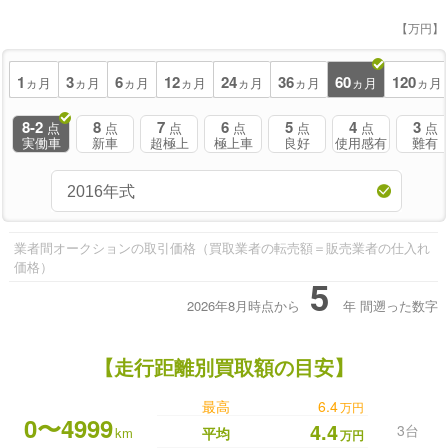
【万円】
1
3
6
12
24
36
60
120
ヵ月
ヵ月
ヵ月
ヵ月
ヵ月
ヵ月
ヵ月
ヵ月
8-2
8
7
6
5
4
3
点
点
点
点
点
点
点
実働車
新車
超極上
極上車
良好
使用感有
難有
業者間オークションの取引価格（買取業者の転売額＝販売業者の仕入れ
価格）
5
2026年8月時点から
年
間遡った数字
【走行距離別買取額の目安】
最高
6.4
万円
0〜4999
4.4
3台
km
平均
万円