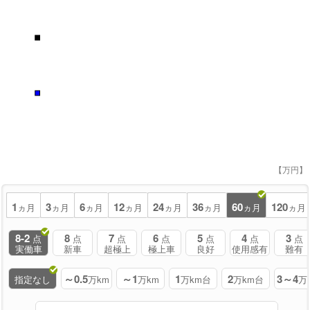
■
■
【万円】
1
3
6
12
24
36
60
120
ヵ月
ヵ月
ヵ月
ヵ月
ヵ月
ヵ月
ヵ月
ヵ月
8-2
8
7
6
5
4
3
点
点
点
点
点
点
点
実働車
新車
超極上
極上車
良好
使用感有
難有
～0.5
～1
1
2
3～4
指定なし
万km
万km
万km台
万km台
万