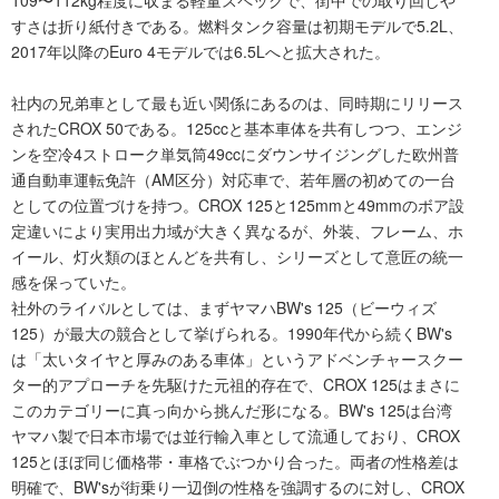
109〜112kg程度に収まる軽量スペックで、街中での取り回しや
すさは折り紙付きである。燃料タンク容量は初期モデルで5.2L、
2017年以降のEuro 4モデルでは6.5Lへと拡大された。
社内の兄弟車として最も近い関係にあるのは、同時期にリリース
されたCROX 50である。125ccと基本車体を共有しつつ、エンジ
ンを空冷4ストローク単気筒49ccにダウンサイジングした欧州普
通自動車運転免許（AM区分）対応車で、若年層の初めての一台
としての位置づけを持つ。CROX 125と125mmと49mmのボア設
定違いにより実用出力域が大きく異なるが、外装、フレーム、ホ
イール、灯火類のほとんどを共有し、シリーズとして意匠の統一
感を保っていた。
社外のライバルとしては、まずヤマハBW's 125（ビーウィズ
125）が最大の競合として挙げられる。1990年代から続くBW's
は「太いタイヤと厚みのある車体」というアドベンチャースクー
ター的アプローチを先駆けた元祖的存在で、CROX 125はまさに
このカテゴリーに真っ向から挑んだ形になる。BW's 125は台湾
ヤマハ製で日本市場では並行輸入車として流通しており、CROX
125とほぼ同じ価格帯・車格でぶつかり合った。両者の性格差は
明確で、BW'sが街乗り一辺倒の性格を強調するのに対し、CROX