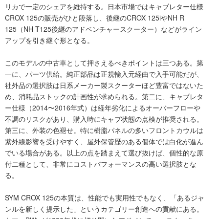
リカで一定のシェアを維持する。日本市場ではキャブレター仕様
CROX 125の販売がひと段落し、後継のCROX 125iやNH R
125（NH T125後継のアドベンチャースクーター）などがライン
アップを引き継ぐ形となる。
このモデルの中古車として押さえるべきポイントは三つある。第
一に、パーツ供給。純正部品は正規輸入元経由で入手可能だが、
社外品の選択肢は日系メーカー製スクーターほど豊富ではないた
め、消耗品ストックの計画性が求められる。第二に、キャブレタ
ー仕様（2014〜2016年式）は経年劣化によるオーバーフローや
不調のリスクがあり、購入時にキャブ状態の点検が推奨される。
第三に、外装の色褪せ。特に樹脂パネルの多いフロントカウルは
紫外線影響を受けやすく、屋外保管歴のある個体では白化が進ん
でいる場合がある。以上の点を踏まえて選び抜けば、個性的な原
付二種として、非常にコストパフォーマンスの高い選択肢とな
る。
SYM CROX 125の本質は、性能でも実用性でもなく、「あるジャ
ンルを新しく提示した」というカテゴリー創造への貢献にある。