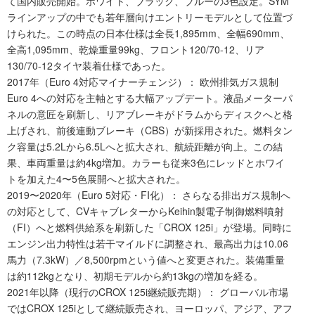
て国内販売開始。ホワイト、ブラック、ブルーの3色設定。SYM
ラインアップの中でも若年層向けエントリーモデルとして位置づ
けられた。この時点の日本仕様は全長1,895mm、全幅690mm、
全高1,095mm、乾燥重量99kg、フロント120/70-12、リア
130/70-12タイヤ装着仕様であった。
2017年（Euro 4対応マイナーチェンジ）： 欧州排気ガス規制
Euro 4への対応を主軸とする大幅アップデート。液晶メーターパ
ネルの意匠を刷新し、リアブレーキがドラムからディスクへと格
上げされ、前後連動ブレーキ（CBS）が新採用された。燃料タン
ク容量は5.2Lから6.5Lへと拡大され、航続距離が向上。この結
果、車両重量は約4kg増加。カラーも従来3色にレッドとホワイ
トを加えた4〜5色展開へと拡大された。
2019〜2020年（Euro 5対応・FI化）： さらなる排出ガス規制へ
の対応として、CVキャブレターからKeihin製電子制御燃料噴射
（FI）へと燃料供給系を刷新した「CROX 125i」が登場。同時に
エンジン出力特性は若干マイルドに調整され、最高出力は10.06
馬力（7.3kW）／8,500rpmという値へと変更された。装備重量
は約112kgとなり、初期モデルから約13kgの増加を経る。
2021年以降（現行のCROX 125i継続販売期）： グローバル市場
ではCROX 125iとして継続販売され、ヨーロッパ、アジア、アフ