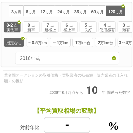
3
6
12
24
36
60
120
ヵ月
ヵ月
ヵ月
ヵ月
ヵ月
ヵ月
ヵ月
8-2
8
7
6
5
4
3
点
点
点
点
点
点
点
実働車
新車
超極上
極上車
良好
使用感有
難有
～0.5
～1
1
2
3～4
指定なし
万km
万km
万km台
万km台
万
業者間オークションの取引価格（買取業者の転売額＝販売業者の仕入れ
額）の推移
10
2026年8月時点から
年
間遡った数字
【平均買取相場の変動】
-
%
対前年比