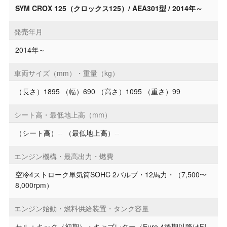
SYM CROX 125（クロックス125）/ AEA301型 / 2014年～
発売年月
2014年～
車両サイズ（mm）・重量（kg）
（長さ）1895 （幅）690 （高さ）1095 （重さ）99
シート高・最低地上高（mm）
（シート高）-- （最低地上高）--
エンジン機構・最高出力・燃費
空冷4ストローク単気筒SOHC 2バルブ・12馬力・（7,500〜
8,000rpm）
エンジン始動・燃料供給装置・タンク容量
セル＋キック（初期）・キャブレター（Euro 4後期以降はFI