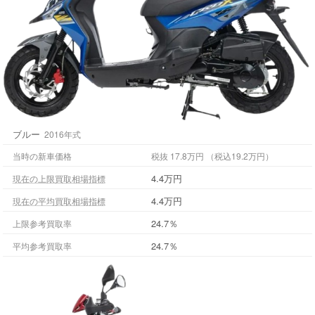
ブルー
2016年式
当時の新車価格
税抜 17.8万円 （税込19.2万円）
4.4万円
現在の上限買取相場指標
4.4万円
現在の平均買取相場指標
24.7％
上限参考買取率
24.7％
平均参考買取率