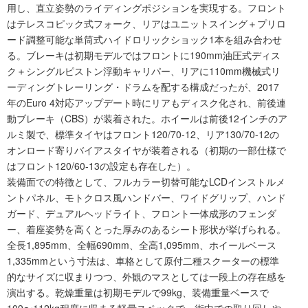
用し、直立姿勢のライディングポジションを実現する。フロント
はテレスコピック式フォーク、リアはユニットスイング＋プリロ
ード調整可能な単筒式ハイドロリックショック1本を組み合わせ
る。ブレーキは初期モデルではフロントに190mm油圧式ディス
ク＋シングルピストン浮動キャリパー、リアに110mm機械式リ
ーディングトレーリング・ドラムを配する構成だったが、2017
年のEuro 4対応アップデート時にリアもディスク化され、前後連
動ブレーキ（CBS）が装着された。ホイールは前後12インチのア
ルミ製で、標準タイヤはフロント120/70-12、リア130/70-12の
オンロード寄りバイアスタイヤが装着される（初期の一部仕様で
はフロント120/60-13の設定も存在した）。
装備面での特徴として、フルカラー切替可能なLCDインストルメ
ントパネル、モトクロス風ハンドバー、ワイドグリップ、ハンド
ガード、デュアルヘッドライト、フロント一体成形のフェンダ
ー、着座姿勢を高くとった厚みのあるシート形状が挙げられる。
全長1,895mm、全幅690mm、全高1,095mm、ホイールベース
1,335mmという寸法は、車格として原付二種スクーターの標準
的なサイズに収まりつつ、外観のマスとしては一段上の存在感を
演出する。乾燥重量は初期モデルで99kg、装備重量ベースで