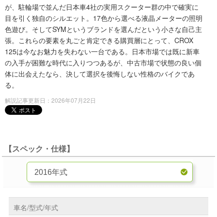
が、駐輪場で並んだ日本車4社の実用スクーター群の中で確実に
目を引く独自のシルエット。17色から選べる液晶メーターの照明
色遊び。そしてSYMというブランドを選んだという小さな自己主
張。これらの要素を丸ごと肯定できる購買層にとって、CROX
125は今なお魅力を失わない一台である。日本市場では既に新車
の入手が困難な時代に入りつつあるが、中古市場で状態の良い個
体に出会えたなら、決して選択を後悔しない性格のバイクであ
る。
解説記事更新日：2026年07月22日
【スペック・仕様】
車名/型式/年式