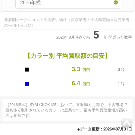
業者間オークションの平均取引価格（買取業者の平均転売額＝販売業者
の平均仕入れ額）
5
2026年8月時点から
年
間遡った数字
【カラー別 平均買取額の目安】
■
3.3
3台
万円
■
6.4
1台
万円
【2016年式】SYM CROX125において。直近60カ月間で、中古市場で
最も多く取引されているカラーは黒系です。最も平均買取相場が高い
のは青系です。
※データ更新：2026年07月31日