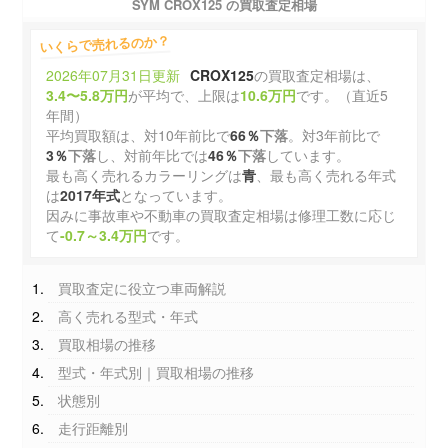
SYM CROX125 の買取査定相場
いくらで売れるのか？
2026年07月31日更新
CROX125
の買取査定相場は、
3.4〜5.8万円
が平均で、上限は
10.6万円
です。（直近5
年間）
平均買取額は、対10年前比で
66％
下落
。対3年前比で
3％
下落
し、対前年比では
46％
下落
しています。
最も高く売れるカラーリングは
青
、最も高く売れる年式
は
2017年式
となっています。
因みに事故車や不動車の買取査定相場は修理工数に応じ
て
-0.7～3.4万円
です。
買取査定に役立つ車両解説
高く売れる型式・年式
買取相場の推移
型式・年式別｜買取相場の推移
状態別
走行距離別