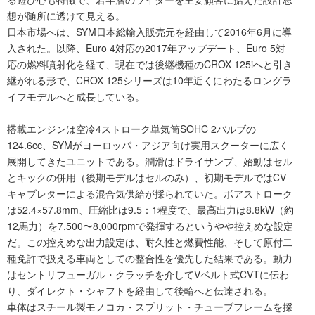
想が随所に透けて見える。
日本市場へは、SYM日本総輸入販売元を経由して2016年6月に導
入された。以降、Euro 4対応の2017年アップデート、Euro 5対
応の燃料噴射化を経て、現在では後継機種のCROX 125iへと引き
継がれる形で、CROX 125シリーズは10年近くにわたるロングラ
イフモデルへと成長している。
搭載エンジンは空冷4ストローク単気筒SOHC 2バルブの
124.6cc、SYMがヨーロッパ・アジア向け実用スクーターに広く
展開してきたユニットである。潤滑はドライサンプ、始動はセル
とキックの併用（後期モデルはセルのみ）、初期モデルではCV
キャブレターによる混合気供給が採られていた。ボアストローク
は52.4×57.8mm、圧縮比は9.5：1程度で、最高出力は8.8kW（約
12馬力）を7,500〜8,000rpmで発揮するというやや控えめな設定
だ。この控えめな出力設定は、耐久性と燃費性能、そして原付二
種免許で扱える車両としての整合性を優先した結果である。動力
はセントリフューガル・クラッチを介してVベルト式CVTに伝わ
り、ダイレクト・シャフトを経由して後輪へと伝達される。
車体はスチール製モノコカ・スプリット・チューブフレームを採