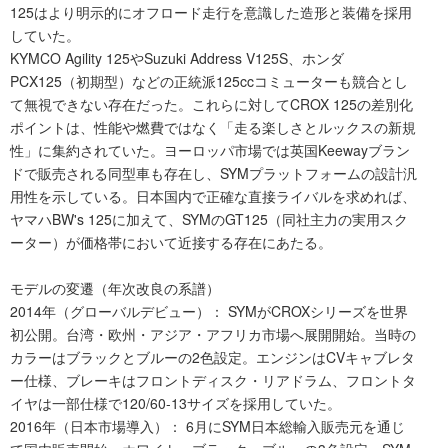
125はより明示的にオフロード走行を意識した造形と装備を採用
していた。
KYMCO Agility 125やSuzuki Address V125S、ホンダ
PCX125（初期型）などの正統派125ccコミューターも競合とし
て無視できない存在だった。これらに対してCROX 125の差別化
ポイントは、性能や燃費ではなく「走る楽しさとルックスの新規
性」に集約されていた。ヨーロッパ市場では英国Keewayブラン
ドで販売される同型車も存在し、SYMプラットフォームの設計汎
用性を示している。日本国内で正確な直接ライバルを求めれば、
ヤマハBW's 125に加えて、SYMのGT125（同社主力の実用スク
ーター）が価格帯において近接する存在にあたる。
モデルの変遷（年次改良の系譜）
2014年（グローバルデビュー）： SYMがCROXシリーズを世界
初公開。台湾・欧州・アジア・アフリカ市場へ展開開始。当時の
カラーはブラックとブルーの2色設定。エンジンはCVキャブレタ
ー仕様、ブレーキはフロントディスク・リアドラム、フロントタ
イヤは一部仕様で120/60-13サイズを採用していた。
2016年（日本市場導入）： 6月にSYM日本総輸入販売元を通じ