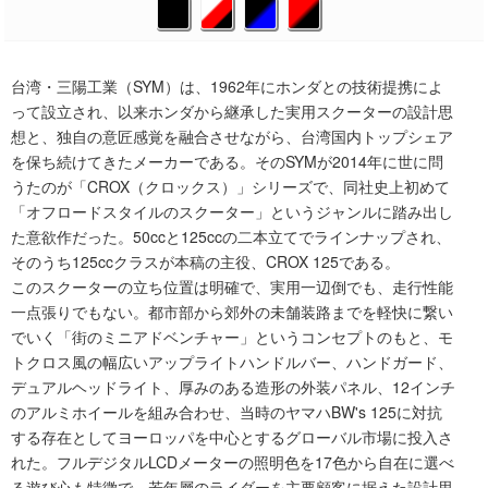
台湾・三陽工業（SYM）は、1962年にホンダとの技術提携によ
って設立され、以来ホンダから継承した実用スクーターの設計思
想と、独自の意匠感覚を融合させながら、台湾国内トップシェア
を保ち続けてきたメーカーである。そのSYMが2014年に世に問
うたのが「CROX（クロックス）」シリーズで、同社史上初めて
「オフロードスタイルのスクーター」というジャンルに踏み出し
た意欲作だった。50ccと125ccの二本立てでラインナップされ、
そのうち125ccクラスが本稿の主役、CROX 125である。
このスクーターの立ち位置は明確で、実用一辺倒でも、走行性能
一点張りでもない。都市部から郊外の未舗装路までを軽快に繋い
でいく「街のミニアドベンチャー」というコンセプトのもと、モ
トクロス風の幅広いアップライトハンドルバー、ハンドガード、
デュアルヘッドライト、厚みのある造形の外装パネル、12インチ
のアルミホイールを組み合わせ、当時のヤマハBW's 125に対抗
する存在としてヨーロッパを中心とするグローバル市場に投入さ
れた。フルデジタルLCDメーターの照明色を17色から自在に選べ
る遊び心も特徴で、若年層のライダーを主要顧客に据えた設計思