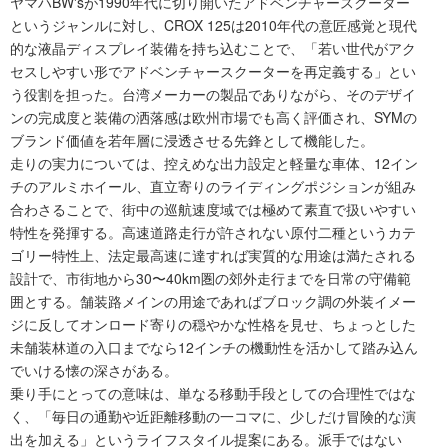
ヤマハBW'sが1990年代に切り開いたアドベンチャースクーター
というジャンルに対し、CROX 125は2010年代の意匠感覚と現代
的な液晶ディスプレイ装備を持ち込むことで、「若い世代がアク
セスしやすい形でアドベンチャースクーターを再定義する」とい
う役割を担った。台湾メーカーの製品でありながら、そのデザイ
ンの完成度と装備の洒落感は欧州市場でも高く評価され、SYMの
ブランド価値を若年層に浸透させる先鋒として機能した。
走りの実力については、控えめな出力設定と軽量な車体、12イン
チのアルミホイール、直立寄りのライディングポジションが組み
合わさることで、街中の巡航速度域では極めて素直で扱いやすい
特性を発揮する。高速道路走行が許されない原付二種というカテ
ゴリー特性上、法定最高速に達すれば実質的な用途は満たされる
設計で、市街地から30〜40km圏の郊外走行までを日常の守備範
囲とする。舗装路メインの用途であればブロック調の外装イメー
ジに反してオンロード寄りの穏やかな性格を見せ、ちょっとした
未舗装林道の入口までなら12インチの機動性を活かして踏み込ん
でいける懐の深さがある。
乗り手にとっての意味は、単なる移動手段としての合理性ではな
く、「毎日の通勤や近距離移動の一コマに、少しだけ冒険的な演
出を加える」というライフスタイル提案にある。派手ではない