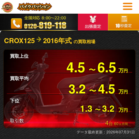
CROX125
2016年式
の買取相場
買取上位
4.5
6.5
〜
万
円
買取平均
3.2
4.5
〜
万
円
下位
1.3
3.2
〜
万
円
取引数
4
台
60
ヵ月間
データ最終更新：2026年07月31日