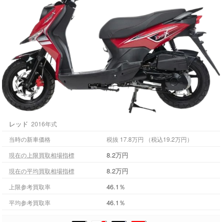
レッド
2016年式
当時の新車価格
税抜 17.8万円 （税込19.2万円）
8.2万円
現在の上限買取相場指標
8.2万円
現在の平均買取相場指標
46.1％
上限参考買取率
46.1％
平均参考買取率