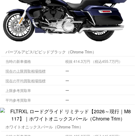
パープルアビス/ビビッドブラック（Chrome Trim）
当時の新車価格
税抜 414.3万円 （税込455.7万円）
ー
現在の上限買取相場指標
ー
現在の平均買取相場指標
ー
上限参考買取率
ー
平均参考買取率
ホワイトオニックスパール（Chrome Trim）