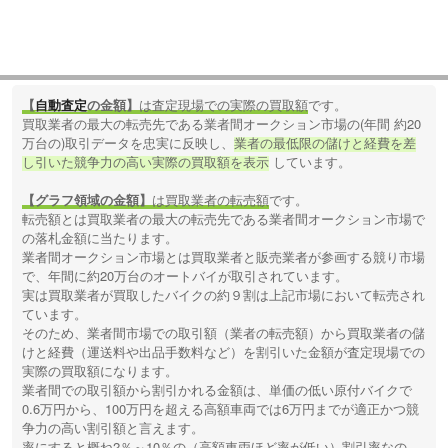
【
自動査定
の金額】
は査定現場での実際の買取額
です。
買取業者の最大の転売先である業者間オークション市場の(年間 約20
万台の)取引データを忠実に反映し、
業者の最低限の儲けと経費を差
し引いた競争力の高い実際の買取額を表示
しています。
【グラフ領域の金額】
は買取業者の転売額
です。
転売額とは買取業者の最大の転売先である業者間オークション市場で
の落札金額に当たります。
業者間オークション市場とは買取業者と販売業者が参画する競り市場
で、年間に約20万台のオートバイが取引されています。
実は買取業者が買取したバイクの約９割は上記市場において転売され
ています。
そのため、業者間市場での取引額（業者の転売額）から買取業者の儲
けと経費（運送料や出品手数料など）を割引いた金額が査定現場での
実際の買取額になります。
業者間での取引額から割引かれる金額は、単価の低い原付バイクで
0.6万円から、100万円を超える高額車両では6万円までが適正かつ競
争力の高い割引額と言えます。
率にすると概ね2％～10％の（高額車両ほど率が低い）割引率なの