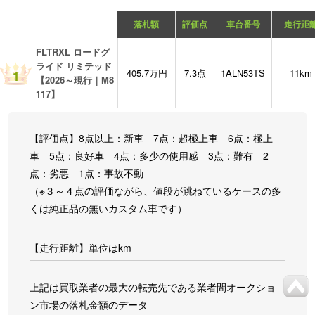
落札額
評価点
車台番号
走行距
FLTRXL ロードグ
ライド リミテッド
405.7万円
7.3点
1ALN53TS
11km
1
【2026～現行｜M8
117】
【評価点】8点以上：新車 7点：超極上車 6点：極上
車 5点：良好車 4点：多少の使用感 3点：難有 2
点：劣悪 1点：事故不動
（※３～４点の評価ながら、値段が跳ねているケースの多
くは純正品の無いカスタム車です）
【走行距離】単位はkm
上記は買取業者の最大の転売先である業者間オークショ
ン市場の落札金額のデータ