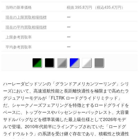
当時の新車価格
税抜 395.8万円 （税込435.4万円）
ー
現在の上限買取相場指標
ー
現在の平均買取相場指標
ー
上限参考買取率
ー
平均参考買取率
ハーレーダビッドソンの「グランドアメリカンツーリング」シリ
ーズにおいて、高速巡航性能と長距離快適性を極限まで高めたラ
グジュアリーモデルが「FLTRK ロードグライドリミテッド」
だ。シャークノーズフェアリングを特徴とするロードグライドを
ベースに、トップケースやパッセンジャーバックレスト、大容量
サドルバッグなどを標準装備した最上級仕様として2026年モデ
ルで登場。2010年代前半にラインアップされていた「ロードグ
ライドウルトラ」の系譜を受け継ぐ存在であり、積載性と快適性