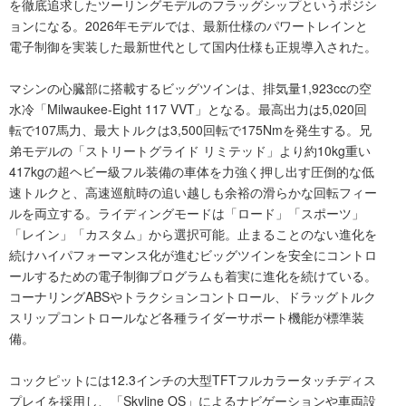
を徹底追求したツーリングモデルのフラッグシップというポジシ
ョンになる。2026年モデルでは、最新仕様のパワートレインと
電子制御を実装した最新世代として国内仕様も正規導入された。
マシンの心臓部に搭載するビッグツインは、排気量1,923ccの空
水冷「Milwaukee-Eight 117 VVT」となる。最高出力は5,020回
転で107馬力、最大トルクは3,500回転で175Nmを発生する。兄
弟モデルの「ストリートグライド リミテッド」より約10kg重い
417kgの超ヘビー級フル装備の車体を力強く押し出す圧倒的な低
速トルクと、高速巡航時の追い越しも余裕の滑らかな回転フィー
ルを両立する。ライディングモードは「ロード」「スポーツ」
「レイン」「カスタム」から選択可能。止まることのない進化を
続けハイパフォーマンス化が進むビッグツインを安全にコントロ
ールするための電子制御プログラムも着実に進化を続けている。
コーナリングABSやトラクションコントロール、ドラッグトルク
スリップコントロールなど各種ライダーサポート機能が標準装
備。
コックピットには12.3インチの大型TFTフルカラータッチディス
プレイを採用し、「Skyline OS」によるナビゲーションや車両設