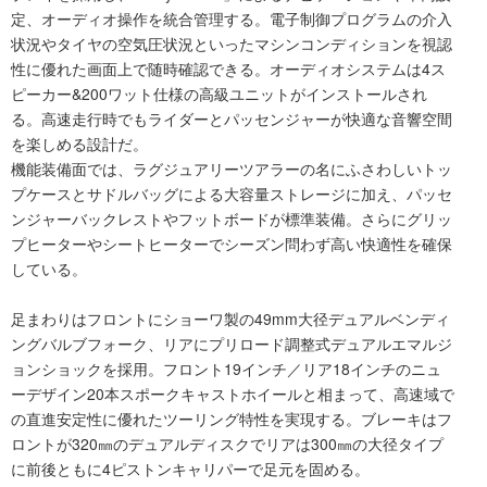
定、オーディオ操作を統合管理する。電子制御プログラムの介入
状況やタイヤの空気圧状況といったマシンコンディションを視認
性に優れた画面上で随時確認できる。オーディオシステムは4ス
ピーカー&200ワット仕様の高級ユニットがインストールされ
る。高速走行時でもライダーとパッセンジャーが快適な音響空間
を楽しめる設計だ。
機能装備面では、ラグジュアリーツアラーの名にふさわしいトッ
プケースとサドルバッグによる大容量ストレージに加え、パッセ
ンジャーバックレストやフットボードが標準装備。さらにグリッ
プヒーターやシートヒーターでシーズン問わず高い快適性を確保
している。
足まわりはフロントにショーワ製の49mm大径デュアルベンディ
ングバルブフォーク、リアにプリロード調整式デュアルエマルジ
ョンショックを採用。フロント19インチ／リア18インチのニュ
ーデザイン20本スポークキャストホイールと相まって、高速域で
の直進安定性に優れたツーリング特性を実現する。ブレーキはフ
ロントが320㎜のデュアルディスクでリアは300㎜の大径タイプ
に前後ともに4ピストンキャリパーで足元を固める。