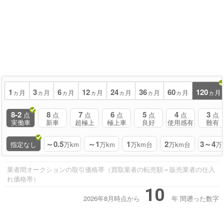
1
3
6
12
24
36
60
120
ヵ月
ヵ月
ヵ月
ヵ月
ヵ月
ヵ月
ヵ月
ヵ月
8-2
8
7
6
5
4
3
点
点
点
点
点
点
点
実働車
新車
超極上
極上車
良好
使用感有
難有
～0.5
～1
1
2
3～4
指定なし
万km
万km
万km台
万km台
万
業者間オークションの取引価格帯（買取業者の転売額＝販売業者の仕入
れ価格帯）
10
2026年8月時点から
年
間遡った数字