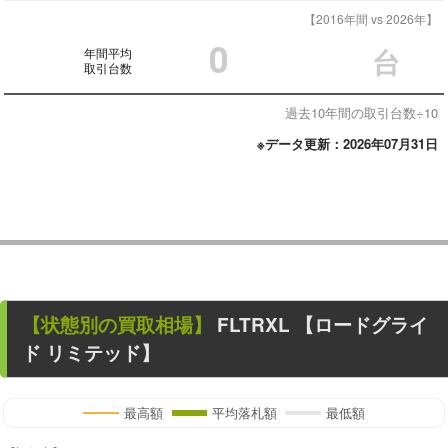
【2016年間 vs 2026年】
0
年間平均
台
取引台数
過去10年間の取引台数÷10
※データ更新：2026年07月31日
【状態別の買取相場】
FLTRXL 【ロードグライ
ド リミテッド】
最高額
平均落札額
最低額