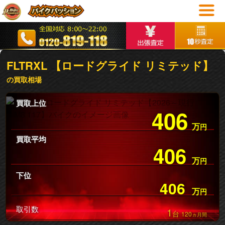
FLTRXL 【ロードグライド リミテッド】
の買取相場
買取上位
406
万
円
買取平均
406
万
円
下位
406
万
円
取引数
1
台
120
ヵ月間