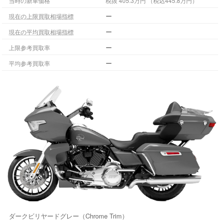
当時の新車価格
税抜 405.3万円 （税込445.8万円）
ー
現在の上限買取相場指標
ー
現在の平均買取相場指標
ー
上限参考買取率
ー
平均参考買取率
ダークビリヤードグレー（Chrome Trim）