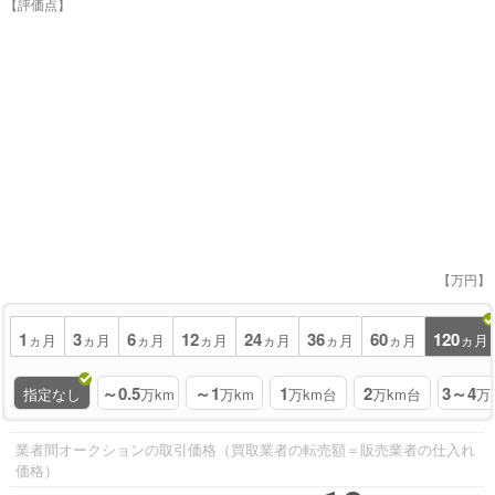
【評価点】
【万円】
1
3
6
12
24
36
60
120
ヵ月
ヵ月
ヵ月
ヵ月
ヵ月
ヵ月
ヵ月
ヵ月
～0.5
～1
1
2
3～4
指定なし
万km
万km
万km台
万km台
万
業者間オークションの取引価格（買取業者の転売額＝販売業者の仕入れ
価格）