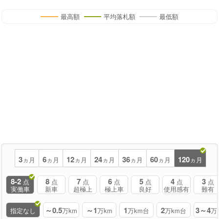
最高額
平均落札額
最低額
3
6
12
24
36
60
120
ヵ月
ヵ月
ヵ月
ヵ月
ヵ月
ヵ月
ヵ月
8-2
8
7
6
5
4
3
点
点
点
点
点
点
点
実働車
新車
超極上
極上車
良好
使用感有
難有
～0.5
～1
1
2
3～4
指定なし
万km
万km
万km台
万km台
万