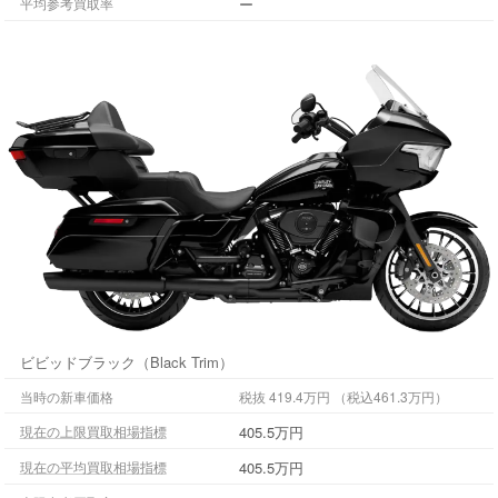
ー
平均参考買取率
ビビッドブラック（Black Trim）
当時の新車価格
税抜 419.4万円 （税込461.3万円）
405.5万円
現在の上限買取相場指標
405.5万円
現在の平均買取相場指標