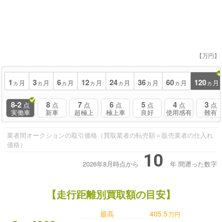
【万円】
1
3
6
12
24
36
60
120
ヵ月
ヵ月
ヵ月
ヵ月
ヵ月
ヵ月
ヵ月
ヵ月
8-2
8
7
6
5
4
3
点
点
点
点
点
点
点
実働車
新車
超極上
極上車
良好
使用感有
難有
業者間オークションの取引価格（買取業者の転売額＝販売業者の仕入れ
価格）
10
2026年8月時点から
年
間遡った数字
【走行距離別買取額の目安】
最高
405.5
万円