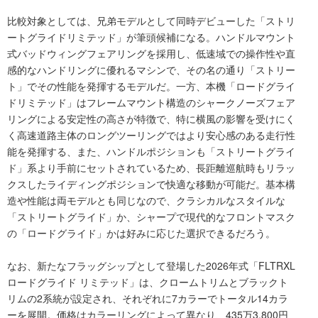
比較対象としては、兄弟モデルとして同時デビューした「ストリ
ートグライドリミテッド」が筆頭候補になる。ハンドルマウント
式バッドウィングフェアリングを採用し、低速域での操作性や直
感的なハンドリングに優れるマシンで、その名の通り「ストリー
ト」でその性能を発揮するモデルだ。一方、本機「ロードグライ
ドリミテッド」はフレームマウント構造のシャークノーズフェア
リングによる安定性の高さが特徴で、特に横風の影響を受けにく
く高速道路主体のロングツーリングではより安心感のある走行性
能を発揮する、また、ハンドルポジションも「ストリートグライ
ド」系より手前にセットされているため、長距離巡航時もリラッ
クスしたライディングポジションで快適な移動が可能だ。基本構
造や性能は両モデルとも同じなので、クラシカルなスタイルな
「ストリートグライド」か、シャープで現代的なフロントマスク
の「ロードグライド」かは好みに応じた選択できるだろう。
なお、新たなフラッグシップとして登場した2026年式「FLTRXL
ロードグライド リミテッド」は、クロームトリムとブラックト
リムの2系統が設定され、それぞれに7カラーでトータル14カラ
ーを展開。価格はカラーリングによって異なり、435万3,800円