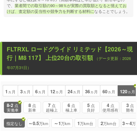
で、
業者間での取引額の90～98％が実際の買取額となると憶えてお
けば、査定額の妥当性や競争力を判断する材料に
なることでしょう。
FLTRXL ロードグライド リミテッド【2026～現
行｜M8 117】
上位20台の取引額
（データ更新：2026
年07月31日）
1
3
6
12
24
36
60
120
ヵ月
ヵ月
ヵ月
ヵ月
ヵ月
ヵ月
ヵ月
ヵ月
8-2
8
7
6
5
4
3
点
点
点
点
点
点
点
実働車
新車
超極上
極上車
良好
使用感有
難有
～0.5
～1
1
2
3～4
指定なし
万km
万km
万km台
万km台
万