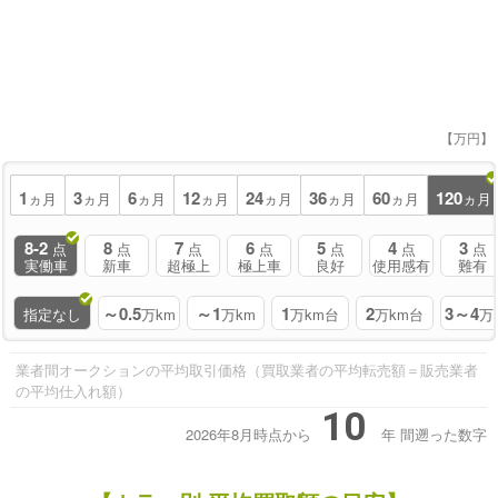
【万円】
1
3
6
12
24
36
60
120
ヵ月
ヵ月
ヵ月
ヵ月
ヵ月
ヵ月
ヵ月
ヵ月
8-2
8
7
6
5
4
3
点
点
点
点
点
点
点
実働車
新車
超極上
極上車
良好
使用感有
難有
～0.5
～1
1
2
3～4
指定なし
万km
万km
万km台
万km台
万
業者間オークションの平均取引価格（買取業者の平均転売額＝販売業者
の平均仕入れ額）
10
2026年8月時点から
年
間遡った数字