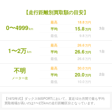
【走行距離別買取額の目安】
最高
18.8
万円
0〜4999
15.8
3台
km
平均
万円
最低
9.8
万円
最高
26.6
万円
1〜2万
26.6
1台
km
平均
万円
最低
26.6
万円
最高
30.0
不明
万円
20.0
2台
平均
万円
メーター改
最低
10.0
万円
【1972年式】ダックス50SPORTにおいて。直近12カ月間で最も平均
買取相場が高いのは1〜2万kmの走行距離区分となっています。