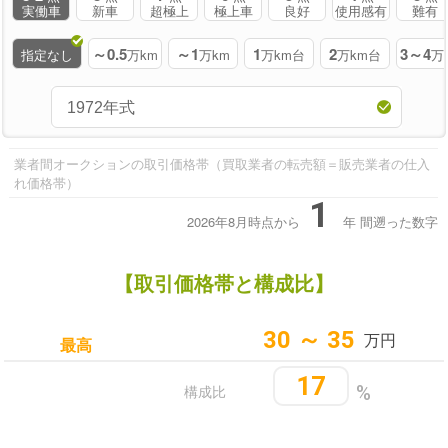
実働車
新車
超極上
極上車
良好
使用感有
難有
～0.5
～1
1
2
3～4
指定なし
万km
万km
万km台
万km台
万
業者間オークションの取引価格帯（買取業者の転売額＝販売業者の仕入
れ価格帯）
1
2026年8月時点から
年
間遡った数字
【取引価格帯と構成比】
30 ～ 35
万円
最高
17
構成比
%