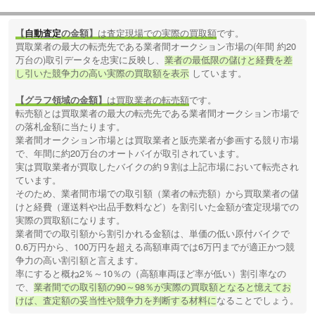
【
自動査定
の金額】
は査定現場での実際の買取額
です。
買取業者の最大の転売先である業者間オークション市場の(年間 約20
万台の)取引データを忠実に反映し、
業者の最低限の儲けと経費を差
し引いた競争力の高い実際の買取額を表示
しています。
【グラフ領域の金額】
は買取業者の転売額
です。
転売額とは買取業者の最大の転売先である業者間オークション市場で
の落札金額に当たります。
業者間オークション市場とは買取業者と販売業者が参画する競り市場
で、年間に約20万台のオートバイが取引されています。
実は買取業者が買取したバイクの約９割は上記市場において転売され
ています。
そのため、業者間市場での取引額（業者の転売額）から買取業者の儲
けと経費（運送料や出品手数料など）を割引いた金額が査定現場での
実際の買取額になります。
業者間での取引額から割引かれる金額は、単価の低い原付バイクで
0.6万円から、100万円を超える高額車両では6万円までが適正かつ競
争力の高い割引額と言えます。
率にすると概ね2％～10％の（高額車両ほど率が低い）割引率なの
で、
業者間での取引額の90～98％が実際の買取額となると憶えてお
けば、査定額の妥当性や競争力を判断する材料に
なることでしょう。