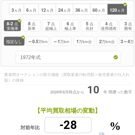
3
6
12
24
36
60
120
ヵ月
ヵ月
ヵ月
ヵ月
ヵ月
ヵ月
ヵ月
8-2
8
7
6
5
4
3
点
点
点
点
点
点
点
実働車
新車
超極上
極上車
良好
使用感有
難有
～0.5
～1
1
2
3～4
指定なし
万km
万km
万km台
万km台
万
業者間オークションの取引価格（買取業者の転売額＝販売業者の仕入れ
額）の推移
10
2026年8月時点から
年
間遡った数字
【平均買取相場の変動】
-28
%
対前年比