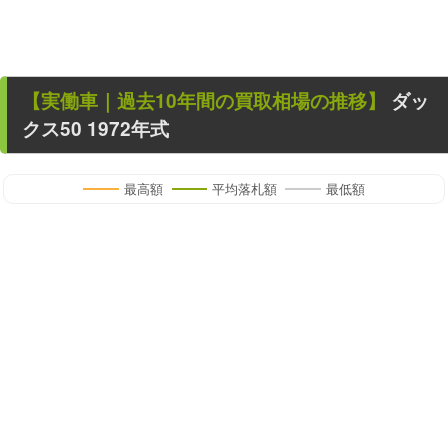
【
実働車
｜過去
10
年
間の買取相場の推移】
ダッ
クス50
1972年式
最高額
平均落札額
最低額