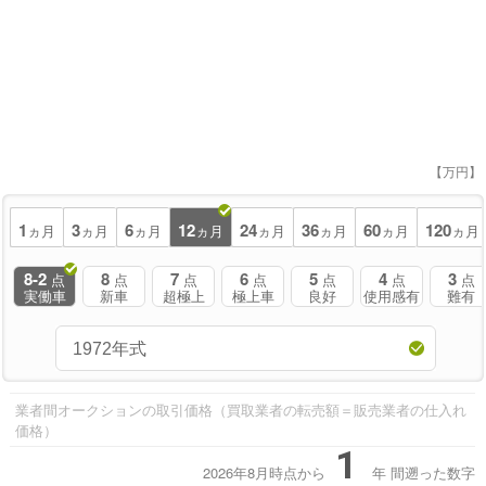
【万円】
1
3
6
12
24
36
60
120
ヵ月
ヵ月
ヵ月
ヵ月
ヵ月
ヵ月
ヵ月
ヵ月
8-2
8
7
6
5
4
3
点
点
点
点
点
点
点
実働車
新車
超極上
極上車
良好
使用感有
難有
業者間オークションの取引価格（買取業者の転売額＝販売業者の仕入れ
価格）
1
2026年8月時点から
年
間遡った数字