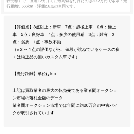
転売額）で、直近12カ月間に最高値を付けたのは30.2万円で紫系・走
行距離3,566km・評価2.8点の車両です。
【評価点】8点以上：新車 7点：超極上車 6点：極上
車 5点：良好車 4点：多少の使用感 3点：難有 2
点：劣悪 1点：事故不動
（※３～４点の評価ながら、値段が跳ねているケースの多
くは純正品の無いカスタム車です）
【走行距離】単位はkm
上記は買取業者の最大の転売先である業者間オークショ
ン市場の落札金額のデータ
業者間オークション市場では年間に約20万台の中古バイ
クが取引されています