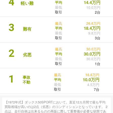
4
14.4万円
平均
軽い難
最低
10.0万円
取引
2台
最高
26.6万円
3
18.4万円
平均
難有
最低
9.8万円
取引
3台
最高
30.0万円
2
30.0万円
平均
劣悪
最低
30.0万円
取引
1台
最高
16.6万円
1
事故
10.0万円
平均
不動
最低
4.5万円
取引
7台
【1972年式】ダックス50SPORTにおいて。直近12カ月間で最も平均
買取相場が高いのは2点（劣悪）のコンディションとなっています。 2
点は、走行自体は出来るものの再販に際して重整備が必要な状態であ