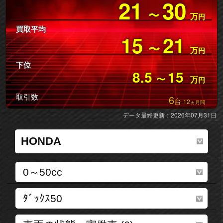
21
30
〜
万
円
買取平均
15
21
〜
万
円
下位
8.5
15
〜
万
円
取引数
6
台
12
ヵ月間
データ最終更新：2026年07月31日