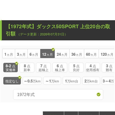
【1972年式】ダックス50SPORT
上位20台の取
引額
（データ更新：2026年07月31日）
1
3
6
12
24
36
60
120
ヵ月
ヵ月
ヵ月
ヵ月
ヵ月
ヵ月
ヵ月
ヵ月
8-2
8
7
6
5
4
3
点
点
点
点
点
点
点
実働車
新車
超極上
極上車
良好
使用感有
難有
～0.5
～1
1
2
3～4
指定なし
万km
万km
万km台
万km台
万