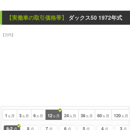
【
実働車
の取引価格帯】
ダックス50
1972年式
【万円】
1
3
6
12
24
36
60
120
ヵ月
ヵ月
ヵ月
ヵ月
ヵ月
ヵ月
ヵ月
ヵ月
8-2
8
7
6
5
4
3
点
点
点
点
点
点
点