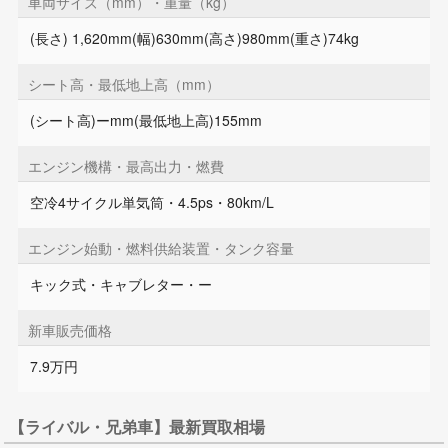
車両サイズ（mm）・重量（kg）
(長さ) 1,620mm(幅)630mm(高さ)980mm(重さ)74kg
シート高・最低地上高（mm）
(シート高)ーmm(最低地上高)155mm
エンジン機構・最高出力・燃費
空冷4サイクル単気筒・4.5ps・80km/L
エンジン始動・燃料供給装置・タンク容量
キック式・キャブレター・ー
新車販売価格
7.9万円
【ライバル・兄弟車】最新買取相場