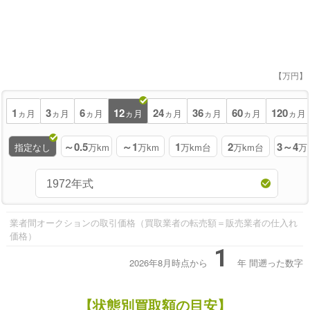
【万円】
1
3
6
12
24
36
60
120
ヵ月
ヵ月
ヵ月
ヵ月
ヵ月
ヵ月
ヵ月
ヵ月
～0.5
～1
1
2
3～4
指定なし
万km
万km
万km台
万km台
万
業者間オークションの取引価格（買取業者の転売額＝販売業者の仕入れ
価格）
1
2026年8月時点から
年
間遡った数字
【状態別買取額の目安】