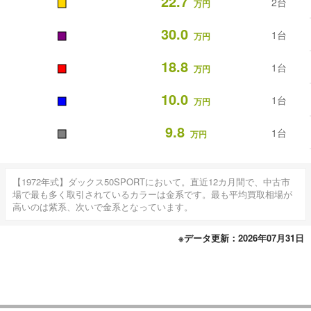
■
22.7
2台
万円
■
30.0
1台
万円
■
18.8
1台
万円
■
10.0
1台
万円
■
9.8
1台
万円
【1972年式】ダックス50SPORTにおいて。直近12カ月間で、中古市
場で最も多く取引されているカラーは金系です。最も平均買取相場が
高いのは紫系、次いで金系となっています。
※データ更新：2026年07月31日