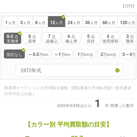
【万円】
1
3
6
12
24
36
60
120
ヵ月
ヵ月
ヵ月
ヵ月
ヵ月
ヵ月
ヵ月
ヵ月
8-2
8
7
6
5
4
3
点
点
点
点
点
点
点
実働車
新車
超極上
極上車
良好
使用感有
難有
～0.5
～1
1
2
3～4
指定なし
万km
万km
万km台
万km台
万
業者間オークションの平均取引価格（買取業者の平均転売額＝販売業者
の平均仕入れ額）
1
2026年8月時点から
年
間遡った数字
【カラー別 平均買取額の目安】