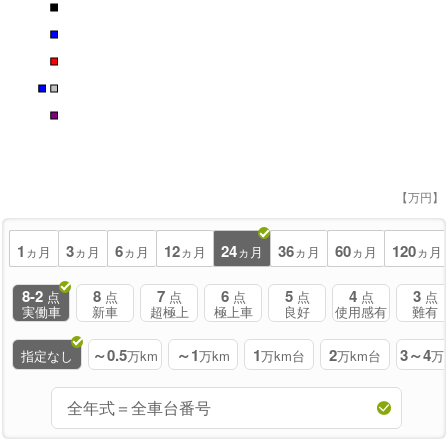
■
■
■
■
■
■
【万円】
1
3
6
12
24
36
60
120
ヵ月
ヵ月
ヵ月
ヵ月
ヵ月
ヵ月
ヵ月
ヵ月
8-2
8
7
6
5
4
3
点
点
点
点
点
点
点
実働車
新車
超極上
極上車
良好
使用感有
難有
～0.5
～1
1
2
3～4
指定なし
万km
万km
万km台
万km台
万