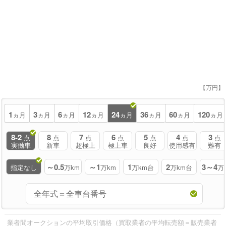
【万円】
1
3
6
12
24
36
60
120
ヵ月
ヵ月
ヵ月
ヵ月
ヵ月
ヵ月
ヵ月
ヵ月
8-2
8
7
6
5
4
3
点
点
点
点
点
点
点
実働車
新車
超極上
極上車
良好
使用感有
難有
～0.5
～1
1
2
3～4
指定なし
万km
万km
万km台
万km台
万
業者間オークションの平均取引価格（買取業者の平均転売額＝販売業者