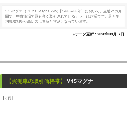
V45マグナ（VF750 Magna V45)【1987～88年】において。直近24カ月
間で、中古市場で最も多く取引されているカラーは紺系です。最も平
均買取相場が高いのは青系と紫系となっています。
※データ更新：2026年08月07日
【
実働車
の取引価格帯】
V45マグナ
【万円】