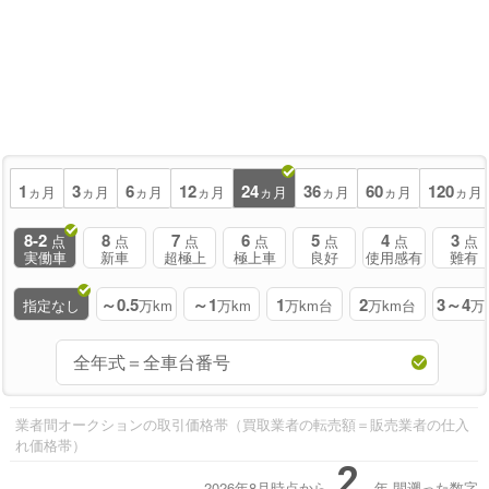
1
3
6
12
24
36
60
120
ヵ月
ヵ月
ヵ月
ヵ月
ヵ月
ヵ月
ヵ月
ヵ月
8-2
8
7
6
5
4
3
点
点
点
点
点
点
点
実働車
新車
超極上
極上車
良好
使用感有
難有
～0.5
～1
1
2
3～4
指定なし
万km
万km
万km台
万km台
万
業者間オークションの取引価格帯（買取業者の転売額＝販売業者の仕入
れ価格帯）
2
2026年8月時点から
年
間遡った数字