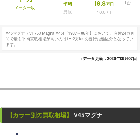
18.8
1台
平均
万円
メーター改
最低
18.8
万円
V45マグナ（VF750 Magna V45)【1987～88年】において。直近24カ月
間で最も平均買取相場が高いのは1〜2万kmの走行距離区分となってい
ます。
※データ更新：2026年08月07日
【カラー別の買取相場】
V45マグナ
■