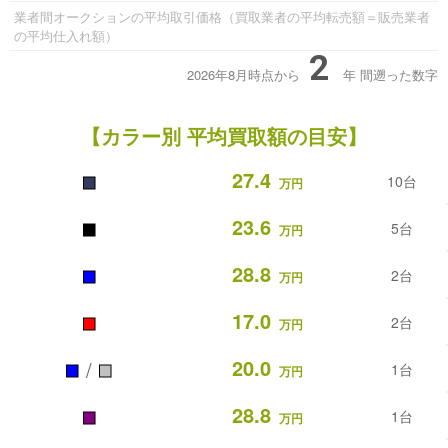
業者間オークションの平均取引価格（買取業者の平均転売額＝販売業者
の平均仕入れ額）
2
2026年8月時点から
年
間遡った数字
【カラー別 平均買取額の目安】
■
27.4
10台
万円
■
23.6
5台
万円
■
28.8
2台
万円
■
17.0
2台
万円
■
■
20.0
/
1台
万円
■
28.8
1台
万円