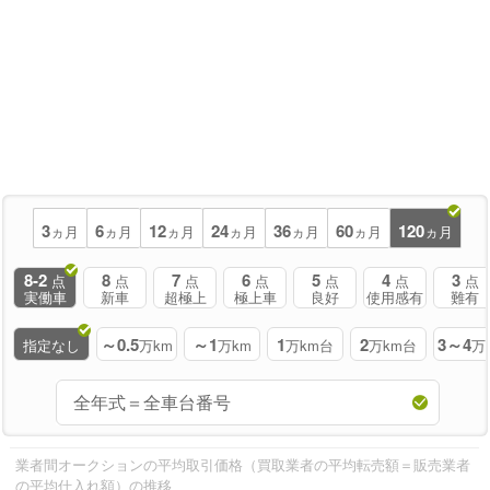
3
6
12
24
36
60
120
ヵ月
ヵ月
ヵ月
ヵ月
ヵ月
ヵ月
ヵ月
8-2
8
7
6
5
4
3
点
点
点
点
点
点
点
実働車
新車
超極上
極上車
良好
使用感有
難有
～0.5
～1
1
2
3～4
指定なし
万km
万km
万km台
万km台
万
業者間オークションの平均取引価格（買取業者の平均転売額＝販売業者
の平均仕入れ額）の推移