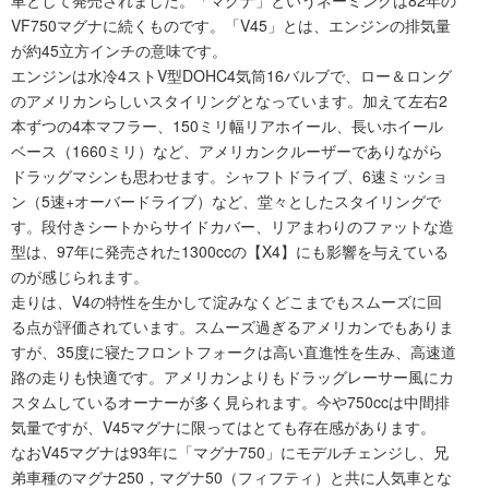
車として発売されました。「マグナ」というネーミングは82年の
VF750マグナに続くものです。「V45」とは、エンジンの排気量
が約45立方インチの意味です。
エンジンは水冷4ストV型DOHC4気筒16バルブで、ロー＆ロング
のアメリカンらしいスタイリングとなっています。加えて左右2
本ずつの4本マフラー、150ミリ幅リアホイール、長いホイール
ベース（1660ミリ）など、アメリカンクルーザーでありながら
ドラッグマシンも思わせます。シャフトドライブ、6速ミッショ
ン（5速+オーバードライブ）など、堂々としたスタイリングで
す。段付きシートからサイドカバー、リアまわりのファットな造
型は、97年に発売された1300ccの【X4】にも影響を与えている
のが感じられます。
走りは、V4の特性を生かして淀みなくどこまでもスムーズに回
る点が評価されています。スムーズ過ぎるアメリカンでもありま
すが、35度に寝たフロントフォークは高い直進性を生み、高速道
路の走りも快適です。アメリカンよりもドラッグレーサー風にカ
スタムしているオーナーが多く見られます。今や750ccは中間排
気量ですが、V45マグナに限ってはとても存在感があります。
なおV45マグナは93年に「マグナ750」にモデルチェンジし、兄
弟車種のマグナ250，マグナ50（フィフティ）と共に人気車とな