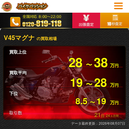
V45マグナ
の買取相場
買取上位
28
38
〜
万
円
買取平均
19
28
〜
万
円
下位
8.5
19
〜
万
円
取引数
21
台
24
ヵ月間
データ最終更新：2026年08月07日