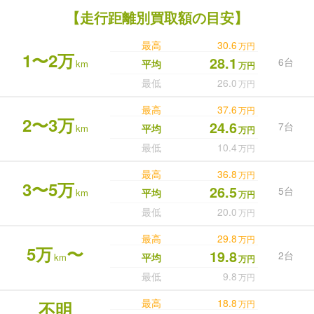
【走行距離別買取額の目安】
最高
30.6
万円
1〜2万
28.1
6台
km
平均
万円
最低
26.0
万円
最高
37.6
万円
2〜3万
24.6
7台
km
平均
万円
最低
10.4
万円
最高
36.8
万円
3〜5万
26.5
5台
km
平均
万円
最低
20.0
万円
最高
29.8
万円
5万
〜
19.8
2台
km
平均
万円
最低
9.8
万円
最高
18.8
不明
万円