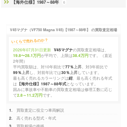
【海外仕様】1987～88年
6
V45マグナ（VF750 Magna V45)【1987～88年】 の買取査定相場
いくらで売れるのか？
2026年07月31日更新
V45マグナ
の買取査定相場は、
19.8〜28.1万円
が平均で、上限は
38.4万円
です。（直近
2年間）
平均買取額は、対10年前比で
77％
上昇
。対3年前比で
99％
上昇
し、対前年比では
30％
上昇
しています。
最も高く売れるカラーリングは
紺
、最も高く売れる年式
は
【海外仕様】1987～88年式
となっています。
因みに事故車や不動車の買取査定相場は修理工数に応じ
て
2.8～11.2万円
です。
買取査定に役立つ車両解説
高く売れる型式・年式
買取相場の推移