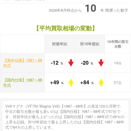
10
2026年8月時点から
年
間遡った数字
【平均買取相場の変動】
10年間の取引
対前年比
対10年前比
台数
【海外仕様】1987～88
-12
-20
19台
％
％
年式
【国内仕様】1987～88
+49
+84
57台
％
％
年式
V45マグナ（VF750 Magna V45)【1987～88年】の直近120カ月間で、
中古の取引台数が最も多いのは【国内仕様】1987～88年式で57台で
す。対前年比が最も上がったのは【国内仕様】1987～88年式で49％の
上昇を記録。対10年前比で最も上昇したのは【国内仕様】1987～88年
式で84％の上昇しています。