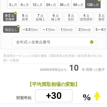
3
6
12
24
36
60
120
ヵ月
ヵ月
ヵ月
ヵ月
ヵ月
ヵ月
ヵ月
8-2
8
7
6
5
4
3
点
点
点
点
点
点
点
実働車
新車
超極上
極上車
良好
使用感有
難有
～0.5
～1
1
2
3～4
指定なし
万km
万km
万km台
万km台
万
業者間オークションの取引価格（買取業者の転売額＝販売業者の仕入れ
額）の推移
10
2026年8月時点から
年
間遡った数字
【平均買取相場の変動】
+30
%
対前年比