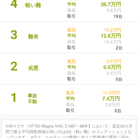
4
26.7万円
平均
軽い難
最低
9.8万円
取引
19台
最高
15.2万円
3
12.8万円
平均
難有
最低
10.4万円
取引
2台
最高
0.0万円
2
0.0万円
平均
劣悪
最低
0.0万円
取引
0台
最高
11.0万円
1
事故
7.4万円
平均
不動
最低
3.8万円
取引
2台
V45マグナ（VF750 Magna V45)【1987～88年】において。直近24カ月
間で最も平均買取相場が高いのは4点（軽い難）のコンディションとな
っています。 4点は、ルーティンの整備に加えて軽整備で再販に回せ