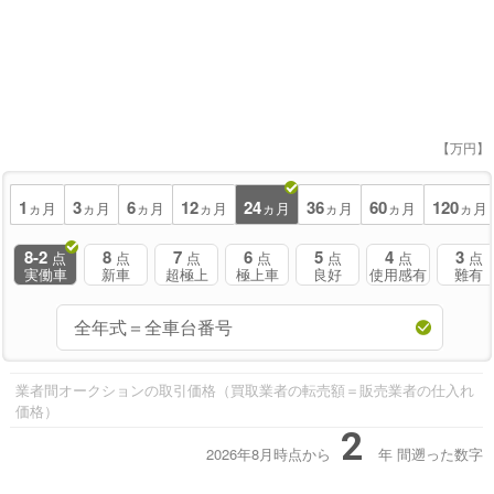
【万円】
1
3
6
12
24
36
60
120
ヵ月
ヵ月
ヵ月
ヵ月
ヵ月
ヵ月
ヵ月
ヵ月
8-2
8
7
6
5
4
3
点
点
点
点
点
点
点
実働車
新車
超極上
極上車
良好
使用感有
難有
業者間オークションの取引価格（買取業者の転売額＝販売業者の仕入れ
価格）
2
2026年8月時点から
年
間遡った数字