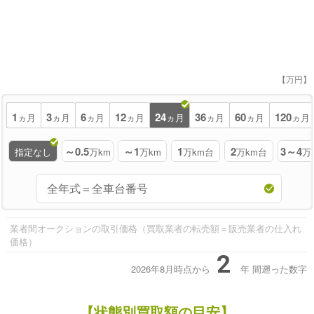
【万円】
1
3
6
12
24
36
60
120
ヵ月
ヵ月
ヵ月
ヵ月
ヵ月
ヵ月
ヵ月
ヵ月
～0.5
～1
1
2
3～4
指定なし
万km
万km
万km台
万km台
万
業者間オークションの取引価格（買取業者の転売額＝販売業者の仕入れ
価格）
2
2026年8月時点から
年
間遡った数字
【状態別買取額の目安】