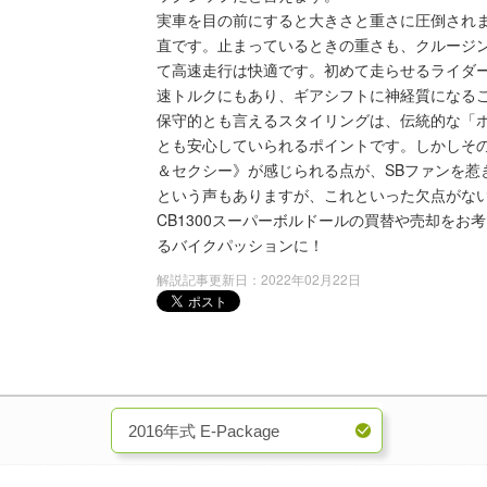
実車を目の前にすると大きさと重さに圧倒され
直です。止まっているときの重さも、クルージ
て高速走行は快適です。初めて走らせるライダ
速トルクにもあり、ギアシフトに神経質になる
保守的とも言えるスタイリングは、伝統的な「ホ
とも安心していられるポイントです。しかしそ
＆セクシー》が感じられる点が、SBファンを惹
という声もありますが、これといった欠点がない
CB1300スーパーボルドールの買替や売却を
るバイクパッションに！
解説記事更新日：2022年02月22日