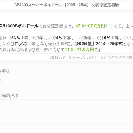
CB1300スーパーボルドール【2005～25年】 の買取査定相場
CB1300Sボルドール
の買取査定相場は、
47.0〜87.2万円
が平均で、上
前比で
33％
上昇
。対3年前比で
4％
下落
し、対前年比では
5％
上昇
してい
リングは
白／赤
、最も高く売れる年式は
【SC54型】2014～25年式
とな
の買取査定相場は修理工数に応じて
11.3～71.0万円
です。
CB1300Sボルドール/3,930台（直近10年間の業
両解説
式
相場の推移