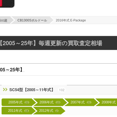
1cc超
CB1300Sボルドール
2016年式 E-Package
【2005～25年】毎週更新の買取査定相場
05～25年】
SC54型【2005～11年式】
102
2005年式
2006年式
2007年式
2008年式
22
13
21
2011年式
2012年式
18
2