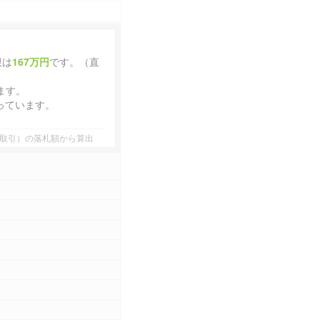
限は
167万円
です。（直
ます。
っています。
者間取引）の落札額から算出