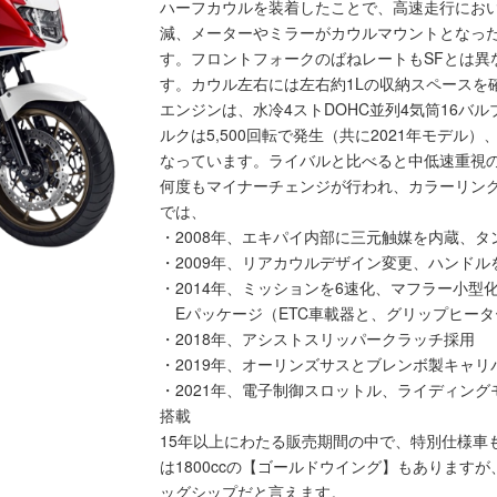
ハーフカウルを装着したことで、高速走行にお
減、メーターやミラーがカウルマウントとなっ
す。フロントフォークのばねレートもSFとは異
す。カウル左右には左右約1Lの収納スペースを
エンジンは、水冷4ストDOHC並列4気筒16バル
ルクは5,500回転で発生（共に2021年モデ
なっています。ライバルと比べると中低速重視
何度もマイナーチェンジが行われ、カラーリン
では、
・2008年、エキパイ内部に三元触媒を内蔵、
・2009年、リアカウルデザイン変更、ハンドル
・2014年、ミッションを6速化、マフラー小型化
Eパッケージ（ETC車載器と、グリップヒータ
・2018年、アシストスリッパークラッチ採用
・2019年、オーリンズサスとブレンボ製キャリ
・2021年、電子制御スロットル、ライディング
搭載
15年以上にわたる販売期間の中で、特別仕様車
は1800ccの【ゴールドウイング】もありますが
ッグシップだと言えます。