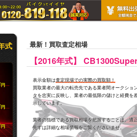
最新！買取査定相場
6年式
【2016年式】 CB1300Sup
表示金額は
査定現場での実際の買取額！
万
円
買取業者の最大の転売先である業者間オークション市
タを忠実に反映し、業者の最低限の儲けと経費を
示しています。
万
円
業者の指標である買取相場を把握することは、適
万
円
先ずは詳細な相場情報をご覧くださいませ。