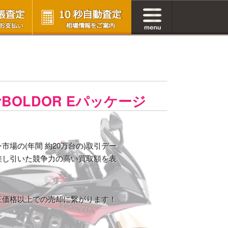
erBOLDOR Eパッケージ
場の(年間 約20万台の)取引デー
差し引いた競争力の高い買取額を表
正価格以上での売却に繋がります！