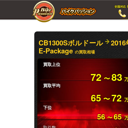
CB1300Sボルドール
201
E-Package
の買取相場
買取上位
72
83
〜
買取平均
65
72
〜
下位
56
65
〜
取引数