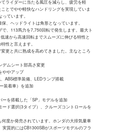
いてライダーに当たる風圧を減らし、疲労を軽
たことでやや軽快なハンドリングを実現していま
なっています。
確保、ヘッドライトは角形となっています。
ブで、113馬力を7,750回転で発生します。最大ト
ル）、低速から高速回転までスムーズに伸びる特性と
の特性と言えます。
グ変更と共に熟成を高めてきました。主なところ
タンデムシート部高さ変更
をややアップ
、ABS標準装備、LEDランプ搭載
ー装着車）を追加
パーを搭載した「SP」モデルを追加
モード選択(3タイプ）、クルーズコントロールを
も何度か発売されています。ホンダの大排気量車
、実質的にはCB1300SBがスポーツモデルのフラ