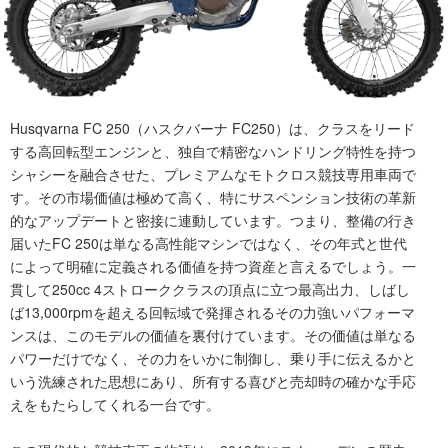
Husqvarna FC 250（ハスクバーナ FC250）は、クラスをリード
する高回転型エンジンと、独自で精密なハンドリング特性を持つ
シャシーを融合させた、プレミアムなモトクロス競技専用車両で
す。その市場価値は極めて高く、特にサスペンション技術の革新
的なアップデートと密接に連動しています。つまり、整備の行き
届いたFC 250は単なる高性能マシンではなく、その年式と世代
によって明確に定義される価値を持つ資産と言えるでしょう。一
貫して250cc 4ストローククラスの頂点に立つ最高出力、しばし
ば13,000rpmを超える回転域で発揮されるその力強いパフォーマ
ンスは、このモデルの価値を裏付けています。その価値は単なる
パワーだけでなく、その力をいかに制御し、乗り手に伝えるかと
いう洗練された思想にあり、所有する喜びと売却時の確かな手応
えをもたらしてくれる一台です。