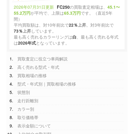
2026年07月31日更新
FC250
の買取査定相場は、
45.1〜
55.2万円
が平均で、上限は
65.3万円
です。（直近5年
間）
平均買取額は、対10年前比で
22％
上昇
。対3年前比で
73％
上昇
しています。
最も高く売れるカラーリングは
白
、最も高く売れる年式
は
2026年式
となっています。
買取査定に役立つ車両解説
高く売れる型式・年式
買取相場の推移
型式・年式別｜買取相場の推移
状態別
走行距離別
カラー別
取引価格帯
表示金額について