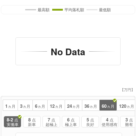
最高額
平均落札額
最低額
No Data
【万円】
1
3
6
12
24
36
60
120
ヵ月
ヵ月
ヵ月
ヵ月
ヵ月
ヵ月
ヵ月
ヵ月
8-2
8
7
6
5
4
3
点
点
点
点
点
点
点
実働車
新車
超極上
極上車
良好
使用感有
難有