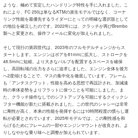
ような、極めて安定したハンドリング特性を手に入れました。こ
れにより、FC 250は単なるKTMの派生モデルではなく、コーナ
リング性能を最優先するライダーにとっての明確な選択肢として
の地位を確立したのです。2022年には、クラッチが再びBrembo
製へと変更され、操作フィールに変化が加えられました。
そして現行の第四世代は、2023年のフルモデルチェンジからス
タートします。エンジンはボアを81mmに拡大し、ストロークを
48.5mmに短縮。より大きなバルブを配置するスペースを確保
し、高回転域の出力をさらに追求しました。エンジン全体を後方
へ2度傾けることで、マスの集中化を徹底しています。フレーム
も「アンチスクワット」性能を高める思想で再設計され、加減速
時の車体姿勢をよりフラットに保つことを可能にしました。ま
た、クラッチ操作なしでのシフトアップを可能にするクイックシ
フター機能が新たに搭載されました。この世代のシャシーは非常
に剛性が高く、本来の性能を発揮するには10時間程度の慣らし運
転が必要とされています。2025年モデルでは、この剛性感を和
らげるためにフレームの一部やエンジンマウントが改良され、よ
りしなやかな乗り味へと調整が加えられています。