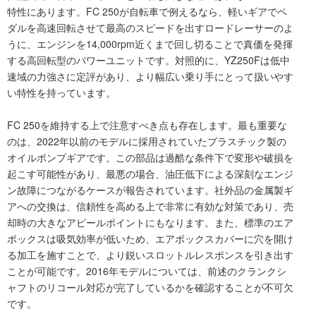
特性にあります。FC 250が自転車で例えるなら、軽いギアでペ
ダルを高速回転させて最高のスピードを出すロードレーサーのよ
うに、エンジンを14,000rpm近くまで回し切ることで真価を発揮
する高回転型のパワーユニットです。対照的に、YZ250Fは低中
速域の力強さに定評があり、より幅広い乗り手にとって扱いやす
い特性を持っています。
FC 250を維持する上で注意すべき点も存在します。最も重要な
のは、2022年以前のモデルに採用されていたプラスチック製の
オイルポンプギアです。この部品は過酷な条件下で変形や破損を
起こす可能性があり、最悪の場合、油圧低下による深刻なエンジ
ン故障につながるケースが報告されています。社外品の金属製ギ
アへの交換は、信頼性を高める上で非常に有効な対策であり、売
却時の大きなアピールポイントにもなります。また、標準のエア
ボックスは吸気効率が低いため、エアボックスカバーに穴を開け
る加工を施すことで、より鋭いスロットルレスポンスを引き出す
ことが可能です。2016年モデルについては、前述のクランクシ
ャフトのリコール対応が完了しているかを確認することが不可欠
です。