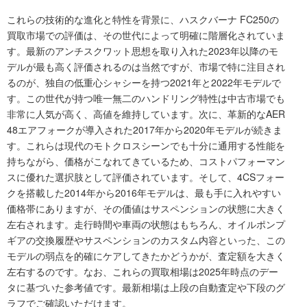
これらの技術的な進化と特性を背景に、ハスクバーナ FC250の
買取市場での評価は、その世代によって明確に階層化されていま
す。最新のアンチスクワット思想を取り入れた2023年以降のモ
デルが最も高く評価されるのは当然ですが、市場で特に注目され
るのが、独自の低重心シャシーを持つ2021年と2022年モデルで
す。この世代が持つ唯一無二のハンドリング特性は中古市場でも
非常に人気が高く、高値を維持しています。次に、革新的なAER
48エアフォークが導入された2017年から2020年モデルが続きま
す。これらは現代のモトクロスシーンでも十分に通用する性能を
持ちながら、価格がこなれてきているため、コストパフォーマン
スに優れた選択肢として評価されています。そして、4CSフォー
クを搭載した2014年から2016年モデルは、最も手に入れやすい
価格帯にありますが、その価値はサスペンションの状態に大きく
左右されます。走行時間や車両の状態はもちろん、オイルポンプ
ギアの交換履歴やサスペンションのカスタム内容といった、この
モデルの弱点を的確にケアしてきたかどうかが、査定額を大きく
左右するのです。なお、これらの買取相場は2025年時点のデー
タに基づいた参考値です。最新相場は上段の自動査定や下段のグ
ラフでご確認いただけます。