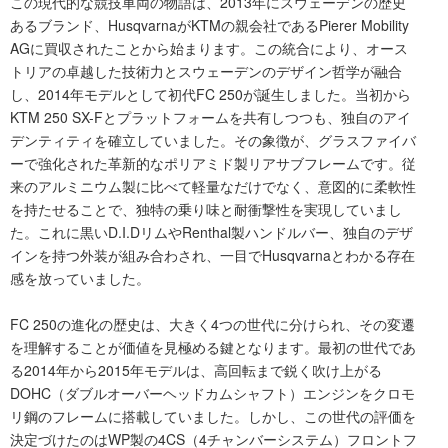
この現代的な競技車両の物語は、2013年にスウェーデンの歴史
あるブランド、HusqvarnaがKTMの親会社であるPierer Mobility
AGに買収されたことから始まります。この統合により、オース
トリアの卓越した技術力とスウェーデンのデザイン哲学が融合
し、2014年モデルとして初代FC 250が誕生しました。当初から
KTM 250 SX-Fとプラットフォームを共有しつつも、独自のアイ
デンティティを確立していました。その象徴が、グラスファイバ
ーで強化された革新的なポリアミド製リアサブフレームです。従
来のアルミニウム製に比べて軽量なだけでなく、意図的に柔軟性
を持たせることで、独特の乗り味と耐衝撃性を実現していまし
た。これに黒いD.I.DリムやRenthal製ハンドルバー、独自のデザ
インを持つ外装が組み合わされ、一目でHusqvarnaとわかる存在
感を放っていました。
FC 250の進化の歴史は、大きく4つの世代に分けられ、その変遷
を理解することが価値を見極める鍵となります。最初の世代であ
る2014年から2015年モデルは、高回転まで鋭く吹け上がる
DOHC（ダブルオーバーヘッドカムシャフト）エンジンをクロモ
リ鋼のフレームに搭載していました。しかし、この世代の評価を
決定づけたのはWP製の4CS（4チャンバーシステム）フロントフ