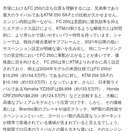
市場におけるFC 250の立ち位置を理解するには、兄弟車であり
最大のライバルであるKTM 250 SX-Fとの比較が欠かせません。
エンジン内部は同一ながら、FC 250は意図的に吸気効率を抑え
たエアボックス設計により、KTMの弾けるような瞬発力とは対照
的に、より滑らかで扱いやすいパワー特性を持っています。シャ
シーでは、独自の複合素材サブフレームと、2021年以降の低い
サスペンション設定が明確な違いを生み出し、特にコーナリング
での安定性においてFC 250に軍配が上がることが多いです。価
格面に目を向けると、FC 250は常にKTMよりわずかに高く設定
されており、例えば2024年モデルの米国仕様ではFC 250が
$10,299（約154.5万円）であるのに対し、KTM 250 SX-Fの
$10,199（約153.0万円）となっています。さらに、日本製ライ
バルであるYamaha YZ250Fは$8,899（約133.5万円）、Honda
CRF250Rの$8,299（約124.5万円）などと比較すると、大幅に
高価なプレミアムモデルという位置づけです。しかし、その価格
差には、Brembo製のブレーキや油圧クラッチ、WP製の高性能サ
スペンションといった、ヨーロッパ製の高品質なコンポーネント
が標準で装備されている価値が含まれていると言えるでしょう。
性能面での日本のライバルとの最も大きな違いは、そのエンジン