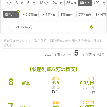
1
3
6
12
24
36
60
120
ヵ月
ヵ月
ヵ月
ヵ月
ヵ月
ヵ月
ヵ月
ヵ月
～0.5
～1
1
2
3～4
指定なし
万km
万km
万km台
万km台
万
業者間オークションの取引価格（買取業者の転売額＝販売業者の仕入れ
価格）
5
2026年8月時点から
年
間遡った数字
【状態別買取額の目安】
最高
0.0万円
8
0.0万円
平均
新車
最低
0.0万円
取引
0台
最高
0.0万円
7
0.0万円
平均