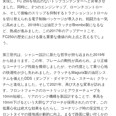
実現し、FC 250を弱点のないトップコンテンダーへと昇華させ
ました。同時に、2つのエンジンマップ、ローンチコントロー
ル、そして後輪のスリップを抑制するトラクションコントロール
を切り替えられる電子制御パッケージが導入され、戦闘力を一気
に高めました。2018年には油圧クラッチがBrembo製になるな
ど、熟成が進みました。この2017年のアップデートこそ、
FC250の歴史における最も重要な価値の向上点と言えるでしょ
う。
第三世代は、シャシー設計に新たな哲学が持ち込まれた2019年
から始まります。この年、フレームの剛性が高められ、より正確
なコーナリング性能を獲得しましたが、その代償として乗り心地
の快適性が少し失われました。クラッチもMagura製の油圧シス
テムを備えたDDS（ダンプド・ダイヤフラム・スチール）クラッ
チへと進化しました。そして2021年、再び大きな変革が訪れま
す。フロントフォークのカートリッジとアウターチューブを
10mm短縮し、リアのリンク機構を新設計することで、車高を
10mm下げるという大胆なアプローチが採用されたのです。この
低重心化は絶大な効果をもたらし、コーナリング時の安定性とフ
ロントタイヤの接地感が劇的に向上。まるで路面に吸い付くかの