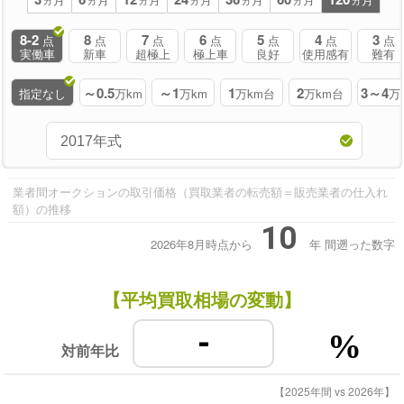
8-2
8
7
6
5
4
3
点
点
点
点
点
点
点
実働車
新車
超極上
極上車
良好
使用感有
難有
～0.5
～1
1
2
3～4
指定なし
万km
万km
万km台
万km台
万
業者間オークションの取引価格（買取業者の転売額＝販売業者の仕入れ
額）の推移
10
2026年8月時点から
年
間遡った数字
【平均買取相場の変動】
-
%
対前年比
【2025年間 vs 2026年】