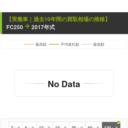
【
実働車
｜過去
10
年
間の買取相場の推移】
FC250
2017年式
最高額
平均落札額
最低額
No Data
3
6
12
24
36
60
120
ヵ月
ヵ月
ヵ月
ヵ月
ヵ月
ヵ月
ヵ月