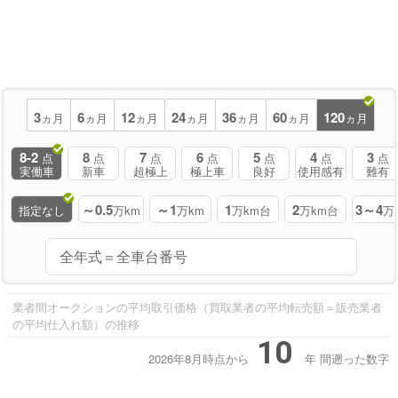
3
6
12
24
36
60
120
ヵ月
ヵ月
ヵ月
ヵ月
ヵ月
ヵ月
ヵ月
8-2
8
7
6
5
4
3
点
点
点
点
点
点
点
実働車
新車
超極上
極上車
良好
使用感有
難有
～0.5
～1
1
2
3～4
指定なし
万km
万km
万km台
万km台
万
業者間オークションの平均取引価格（買取業者の平均転売額＝販売業者
の平均仕入れ額）の推移
10
2026年8月時点から
年
間遡った数字