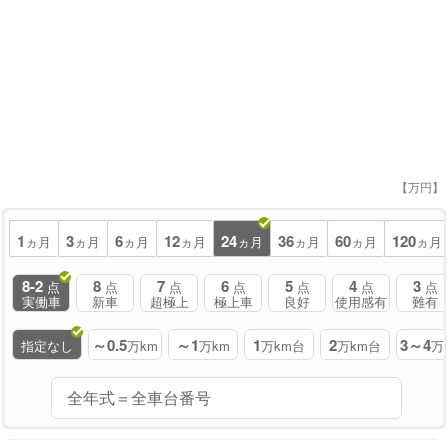
【万円】
1
3
6
12
24
36
60
120
ヵ月
ヵ月
ヵ月
ヵ月
ヵ月
ヵ月
ヵ月
ヵ月
8-2
8
7
6
5
4
3
点
点
点
点
点
点
点
実働車
新車
超極上
極上車
良好
使用感有
難有
～0.5
～1
1
2
3～4
指定なし
万km
万km
万km台
万km台
万