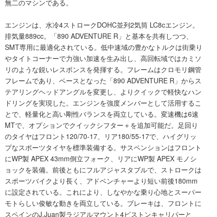
無二のマシンである。
エンジンは、水冷4ストロークDOHC並列2気筒 LC8cエンジン。
排気量889cc。「890 ADVENTURE R」と基本を共有しつつ、
SMT専用に最適化されている。低中速域の豊かなトルクは街乗り
やタイトコーナーで力強い加速を生み出し、高回転域ではカミソ
リのような鋭いレスポンスを発揮する。フレームはクロモリ鋼管
フレームであり、ベースとなった「890 ADVENTURE R」からス
テアリングヘッドアングルを変更し、よりクイックで軽快なハン
ドリングを実現した。エンジンを強度メンバーとして活用するこ
とで、軽量化と高い剛性バランスを両立している。変速機は6速
MTで、オプションでクイックシフター＋を追加可能だ。足回り
のタイヤはフロント120/70-17、リア180/55-17で、ハイグリッ
プなスポーツタイヤを標準装備する。サスペンションはフロント
にWP製 APEX 43mm倒立フォーク、リアにWP製 APEX モノシ
ョックを装備。前後ともにフルアジャスタブルで、ストロークは
スポーツバイクより長く、アドベンチャーより短い前後180mm
に設定されている。これにより、しなやかな乗り心地とスーパー
モトらしい俊敏な動きを両立している。ブレーキは、フロントに
スペインのJ.Juan製ラジアルマウント4ピストンキャリパーと