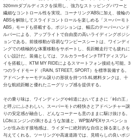
320mmダブルディスクを採用し、強力なストッピングパワーと
繊細なコントロール性を実現。コーナリングABSに加え、後輪の
ABSを解除してスライドコントロールを楽しめる「スーパーモト
ABS」モードも搭載する。ポジションは、幅広のテーパーハンド
ルバーによる、アップライトで自由度の高いライディングポジシ
ョンである。前後移動が容易なワンピースシートは、ワインディ
ングでの積極的な体重移動をサポートし、長距離走行でも疲れに
くい設計だ。装備としては、フルカラー5インチTFTディスプレ
イを搭載し、KTM MY RIDEによるスマートフォン接続も可能。3
つのライドモード（RAIN, STREET, SPORT）を標準装備する。
アドベンチャーモデル譲りの形状を持つ15.8L燃料タンクは、十
分な航続距離と優れたニーグリップ感を提供する。
その乗り味は、ワインディングや峠道においてまさに「峠の王」
と呼ぶにふさわしい。スーパーモトの軽快さとアドベンチャー譲
りの安定感が融合し、どんなコーナーも意のままに駆け抜ける。
LC8cエンジンの弾けるような加速と、WP製APEXサスペンショ
ンが生み出す接地感は、ライダーに絶対的な自信と操る楽しさを
与えてくれる。ツーリングや高速道路では、見晴らしの良いポジ