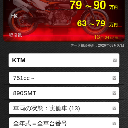
79
90
〜
万
円
下位
63
79
〜
万
円
取引数
13
台
24
ヵ月間
データ最終更新：2026年08月07日