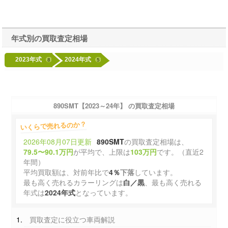
年式別の買取査定相場
2023年式
2024年式
8
5
890SMT【2023～24年】 の買取査定相場
いくらで売れるのか？
2026年08月07日更新
890SMT
の買取査定相場は、
79.5〜90.1万円
が平均で、上限は
103万円
です。（直近2
年間）
平均買取額は、対前年比で
4％
下落
しています。
最も高く売れるカラーリングは
白／黒
、最も高く売れる
年式は
2024年式
となっています。
買取査定に役立つ車両解説