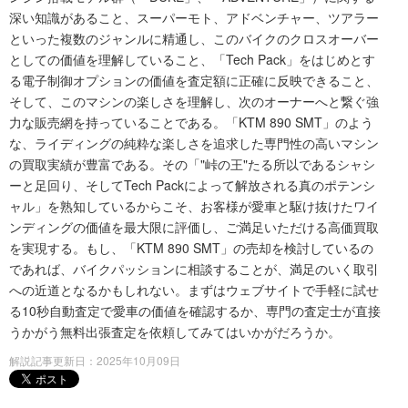
深い知識があること、スーパーモト、アドベンチャー、ツアラー
といった複数のジャンルに精通し、このバイクのクロスオーバー
としての価値を理解していること、「Tech Pack」をはじめとす
る電子制御オプションの価値を査定額に正確に反映できること、
そして、このマシンの楽しさを理解し、次のオーナーへと繋ぐ強
力な販売網を持っていることである。「KTM 890 SMT」のよう
な、ライディングの純粋な楽しさを追求した専門性の高いマシン
の買取実績が豊富である。その「"峠の王"たる所以であるシャシ
ーと足回り、そしてTech Packによって解放される真のポテンシ
ャル」を熟知しているからこそ、お客様が愛車と駆け抜けたワイ
ンディングの価値を最大限に評価し、ご満足いただける高価買取
を実現する。もし、「KTM 890 SMT」の売却を検討しているの
であれば、バイクパッションに相談することが、満足のいく取引
への近道となるかもしれない。まずはウェブサイトで手軽に試せ
る10秒自動査定で愛車の価値を確認するか、専門の査定士が直接
うかがう無料出張査定を依頼してみてはいかがだろうか。
解説記事更新日：2025年10月09日