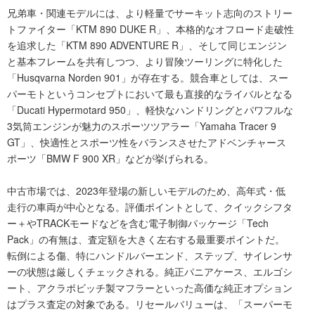
兄弟車・関連モデルには、より軽量でサーキット志向のストリー
トファイター「KTM 890 DUKE R」、本格的なオフロード走破性
を追求した「KTM 890 ADVENTURE R」、そして同じエンジン
と基本フレームを共有しつつ、より冒険ツーリングに特化した
「Husqvarna Norden 901」が存在する。競合車としては、スー
パーモトというコンセプトにおいて最も直接的なライバルとなる
「Ducati Hypermotard 950」、軽快なハンドリングとパワフルな
3気筒エンジンが魅力のスポーツツアラー「Yamaha Tracer 9
GT」、快適性とスポーツ性をバランスさせたアドベンチャース
ポーツ「BMW F 900 XR」などが挙げられる。
中古市場では、2023年登場の新しいモデルのため、高年式・低
走行の車両が中心となる。評価ポイントとして、クイックシフタ
ー＋やTRACKモードなどを含む電子制御パッケージ「Tech
Pack」の有無は、査定額を大きく左右する最重要ポイントだ。
転倒による傷、特にハンドルバーエンド、ステップ、サイレンサ
ーの状態は厳しくチェックされる。純正パニアケース、エルゴシ
ート、アクラポビッチ製マフラーといった高価な純正オプション
はプラス査定の対象である。リセールバリューは、「スーパーモ