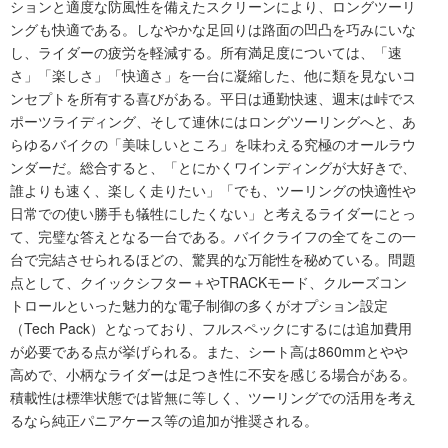
ションと適度な防風性を備えたスクリーンにより、ロングツーリ
ングも快適である。しなやかな足回りは路面の凹凸を巧みにいな
し、ライダーの疲労を軽減する。所有満足度については、「速
さ」「楽しさ」「快適さ」を一台に凝縮した、他に類を見ないコ
ンセプトを所有する喜びがある。平日は通勤快速、週末は峠でス
ポーツライディング、そして連休にはロングツーリングへと、あ
らゆるバイクの「美味しいところ」を味わえる究極のオールラウ
ンダーだ。総合すると、「とにかくワインディングが大好きで、
誰よりも速く、楽しく走りたい」「でも、ツーリングの快適性や
日常での使い勝手も犠牲にしたくない」と考えるライダーにとっ
て、完璧な答えとなる一台である。バイクライフの全てをこの一
台で完結させられるほどの、驚異的な万能性を秘めている。問題
点として、クイックシフター＋やTRACKモード、クルーズコン
トロールといった魅力的な電子制御の多くがオプション設定
（Tech Pack）となっており、フルスペックにするには追加費用
が必要である点が挙げられる。また、シート高は860mmとやや
高めで、小柄なライダーは足つき性に不安を感じる場合がある。
積載性は標準状態では皆無に等しく、ツーリングでの活用を考え
るなら純正パニアケース等の追加が推奨される。