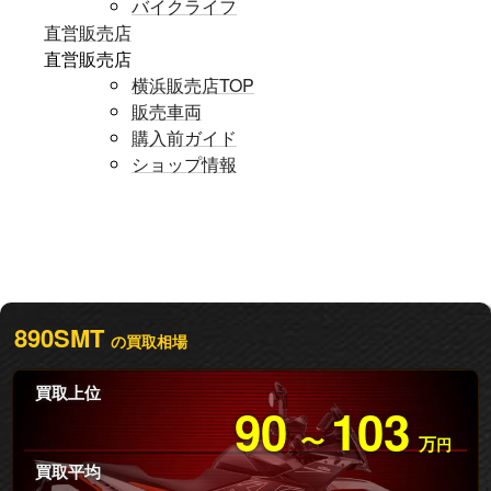
バイクライフ
直営販売店
直営販売店
横浜販売店TOP
販売車両
購入前ガイド
ショップ情報
890SMT
の買取相場
買取上位
90
103
〜
万
円
買取平均