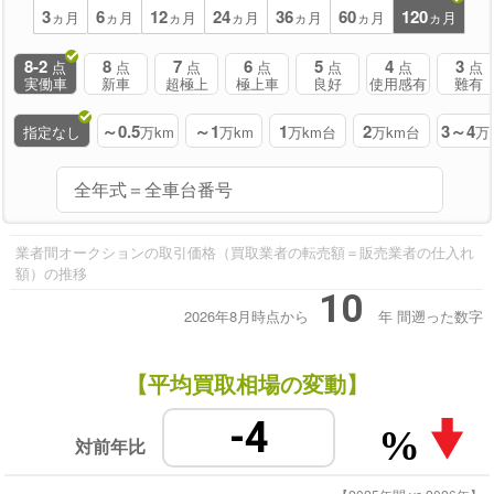
3
6
12
24
36
60
120
ヵ月
ヵ月
ヵ月
ヵ月
ヵ月
ヵ月
ヵ月
8-2
8
7
6
5
4
3
点
点
点
点
点
点
点
実働車
新車
超極上
極上車
良好
使用感有
難有
～0.5
～1
1
2
3～4
指定なし
万km
万km
万km台
万km台
万
業者間オークションの取引価格（買取業者の転売額＝販売業者の仕入れ
額）の推移
10
2026年8月時点から
年
間遡った数字
【平均買取相場の変動】
-4
%
対前年比