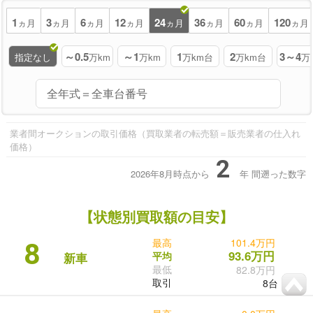
1
3
6
12
24
36
60
120
ヵ月
ヵ月
ヵ月
ヵ月
ヵ月
ヵ月
ヵ月
ヵ月
～0.5
～1
1
2
3～4
指定なし
万km
万km
万km台
万km台
万
業者間オークションの取引価格（買取業者の転売額＝販売業者の仕入れ
価格）
2
2026年8月時点から
年
間遡った数字
【状態別買取額の目安】
最高
101.4万円
8
93.6万円
平均
新車
最低
82.8万円
取引
8台