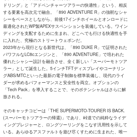
ドリング」と「アドベンチャーツアラーの快適性」という、相反
する要素を高次元で融合。「890 ADVENTURE R」の強靭なシャ
シーをベースとしながら、前後17インチホイールとオンロードに
最適化されたWP製APEXサスペンションを装備している。ワイン
ディングを支配するために生まれ、どこへでも行ける快適性を手
に入れた、究極のストリートウェポンだ。
2023年から現行となる新世代は、「890 DUKE R」で証明された
パワフルなLC8cエンジンと、「890 ADVENTURE」で培われた
優れたシャシー設計を融合させ、全く新しい「スーパーモトツア
ラー」として誕生した。5インチTFTディスプレイやコーナリン
グABS/MTCといった最新の電子制御を標準装備し、現代のライ
ダーが求めるパフォーマンスと安全性を両立。オプションの
「Tech Pack」を導入することで、そのポテンシャルはさらに解
放される。
そのキャッチコピーは「THE SUPERMOTO-TOURER IS BACK.
(スーパーモトツアラーの帰還)」であり、峠道での純粋なライデ
ィングプレジャーと、ロングツーリングをこなす汎用性を示して
いる。あらゆるアスファルトを遊び尽くすために生まれた、唯一