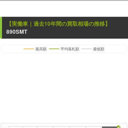
【
実働車
｜過去
10
年
間の買取相場の推移】
890SMT
最高額
平均落札額
最低額