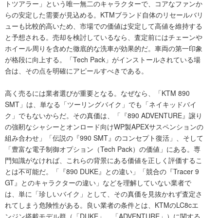
トツアラー」という唯一無二のキャラクターで、コアなファンか
らの安定した需要が見込める。KTMブランド自体のリセールバリ
ューも比較的高いため、市場での価値は安定して高値を維持する
と予想される。売却を検討しているなら、査定前にはチェーンや
ホイール周りを含めた徹底的な洗車が効果的だ。車両の第一印象
が格段に向上する。「Tech Pack」がインストールされている場
合は、その点を明確にアピールすべきである。
高く売るには業者選びが重要となる。なぜなら、「KTM 890
SMT」は、単なる「ツーリングバイク」でも「ネイキッドバイ
ク」でもないからだ。その真価は、「『890 ADVENTURE』譲り
の強靭なシャシーとオンロード向けWP製APEXサスペンションの
組み合わせ」「伝説の『990 SMT』のコンセプト復活」、そして
「豊富な電子制御オプション（Tech Pack）の価値」にある。専
門知識がなければ、これらの背景にある価値を正しく評価するこ
とは不可能だ。「『890 DUKE』との違い」「競合の『Tracer 9
GT』とのキャラクターの違い」などを理解していない業者で
は、単に「珍しいバイク」として、その真価を見抜かれず査定さ
れてしまう危険性がある。良い業者の条件とは、KTMのLC8cエ
ンジン搭載モデル群（「DUKE」、「ADVENTURE」）に関する