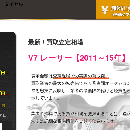
最新！買取査定相場
V7 レーサー【2011～15年】
万
円
表示金額は
査定現場での実際の買取額！
買取業者の最大の転売先である業者間オークション市
タを忠実に反映し、業者の最低限の儲けと経費を
万
円
示しています。
月間
業者の指標である買取相場を把握することは、適
31日
先ずは詳細な相場情報をご覧くださいませ。