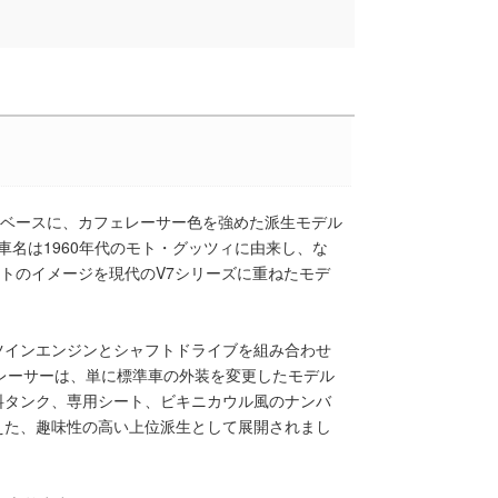
ズをベースに、カフェレーサー色を強めた派生モデル
う車名は1960年代のモト・グッツィに由来し、な
ポルトのイメージを現代のV7シリーズに重ねたモデ
Vツインエンジンとシャフトドライブを組み合わせ
レーサーは、単に標準車の外装を変更したモデル
料タンク、専用シート、ビキニカウル風のナンバ
えた、趣味性の高い上位派生として展開されまし