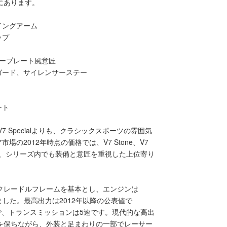
にあります。
イングアーム
ップ
ープレート風意匠
ガード、サイレンサーステー
ート
V7 Specialよりも、クラシックスポーツの雰囲気
の2012年時点の価格では、V7 Stone、V7
れており、シリーズ内でも装備と意匠を重視した上位寄り
クレードルフレームを基本とし、エンジンは
しました。最高出力は2012年以降の公表値で
ライブで、トランスミッションは5速です。現代的な高出
を保ちながら、外装と足まわりの一部でレーサー