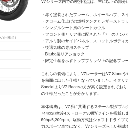
V7シリーズ内での差別化点は、主に以下の部分
・赤く塗装されたフレーム、ホイールハブ、ス
・クローム仕上げの燃料タンクとレザーストラ
・シングルシート風のシートカウル
・フロント側とリア側に配された「7」のナンバ
（約107.5万円相当）
・アルミ製のサイドパネル、スロットルボディ
・後退気味の専用ステップ
・Bitubo製リアショック
・限定生産を示すトップブリッジ上の記念プレ
これらの装備により、V7レーサーはV7 Stoneや
を前面に出した仕様となっていました。イタリア市場
SpecialよりV7 Racerの方が高く設定さ
の仕様だったことが分かります。
車体構成は、V7系に共通するスチール製ダブル
744ccの空冷4ストローク90度Vツインを搭載
50hp/6,200rpm。駆動方式はシャフトド
力スポーツ車ではなく、V7シリーズらしい構成