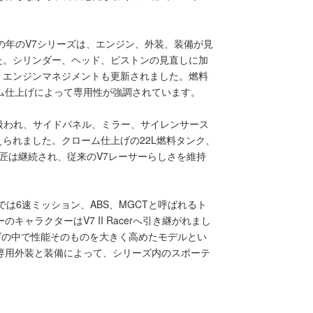
この年のV7シリーズは、エンジン、外装、装備が見
た。シリンダー、ヘッド、ピストンの見直しに加
、エンジンマネジメントも更新されました。燃料
ム仕上げによって専用性が強調されています。
て扱われ、サイドパネル、ミラー、サイレンサース
られました。クローム仕上げの22L燃料タンク、
匠は継続され、従来のV7レーサーらしさを維持
IIでは6速ミッション、ABS、MGCTと呼ばれるト
ャラクターはV7 II Racerへ引き継がれまし
リーズの中で性能そのものを大きく高めたモデルとい
専用外装と装備によって、シリーズ内のスポーテ
。