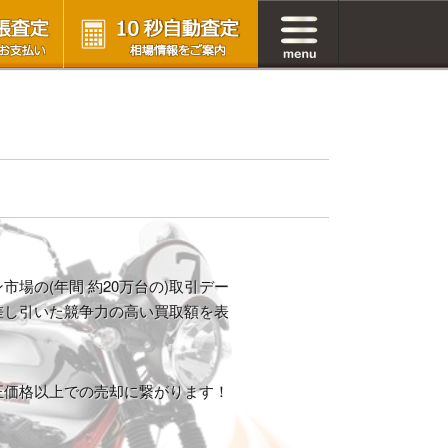
場の(年間 約20万台の)取引デー
差し引いた競争力の高い買取額を表
正価格以上での売却に繋がります！