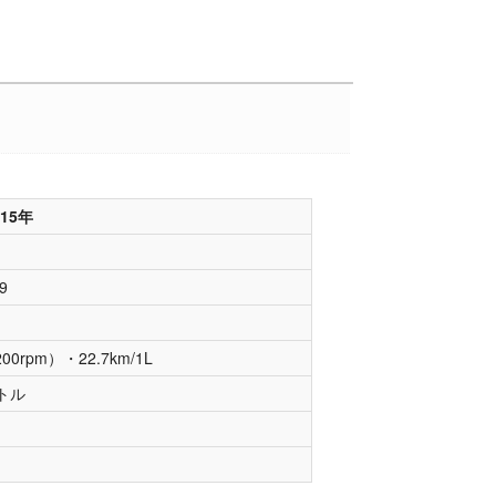
～15年
9
rpm）・22.7km/1L
トル