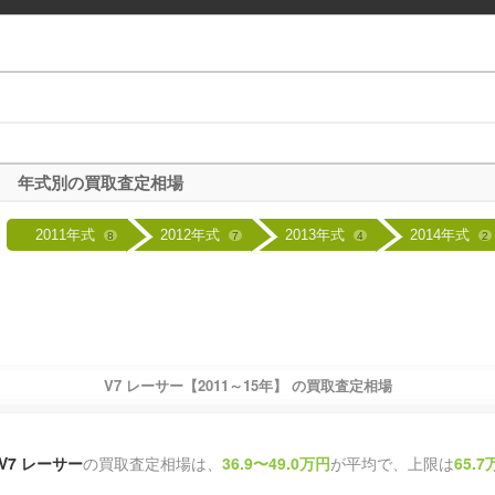
年式別の買取査定相場
2011年式
2012年式
2013年式
2014年式
8
7
4
2
V7 レーサー【2011～15年】 の買取査定相場
V7 レーサー
の買取査定相場は、
36.9〜49.0万円
が平均で、上限は
65.