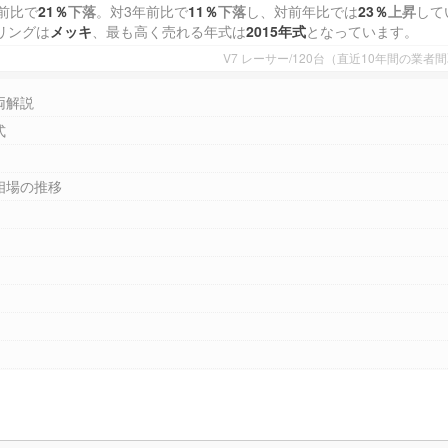
前比で
21％
下落
。対3年前比で
11％
下落
し、対前年比では
23％
上昇
して
リングは
メッキ
、最も高く売れる年式は
2015年式
となっています。
V7 レーサー/120台（直近10年間の業
両解説
式
相場の推移