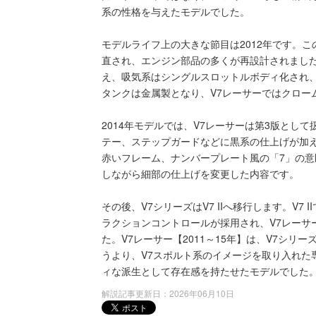
系の性格を与えたモデルでした。
モデルライフ上の大きな節目は2012年です。
直され、エンジン部品の多くが再設計されまし
え、吸気系はシングルスロットルボディ化され
タンクは金属製となり、V7レーサーではクロー
2014年モデルでは、V7レーサーは第3版とし
テー、ステップガードなどに黒系の仕上げが加え
赤いフレーム、ナンバープレート風の「7」の意
しながら細部の仕上げを変更した内容です。
その後、V7シリーズはV7 IIへ移行します。V7 
ラクションコントロールが採用され、V7レーサーのキ
た。V7レーサー【2011～15年】は、V7シ
うより、V7スポルト系のイメージを取り入れた
ィな派生として存在感を持たせたモデルでした
解説記事更新日：2026年06月10日