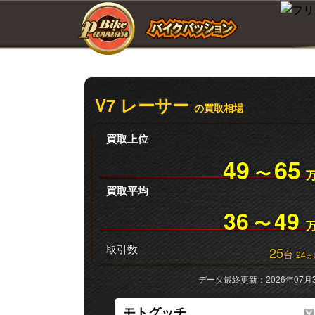
V7 レーサー
の買取相場
買取上位
49
65
〜
買取平均
36
49
〜
取引数
25
台
24
ヵ
データ最終更新：2026年07月