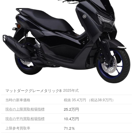
マットダークグレーメタリック8
2025年式
当時の新車価格
税抜 35.4万円 （税込38.9万円）
25.2万円
現在の上限買取相場指標
10.4万円
現在の平均買取相場指標
71.2％
上限参考買取率