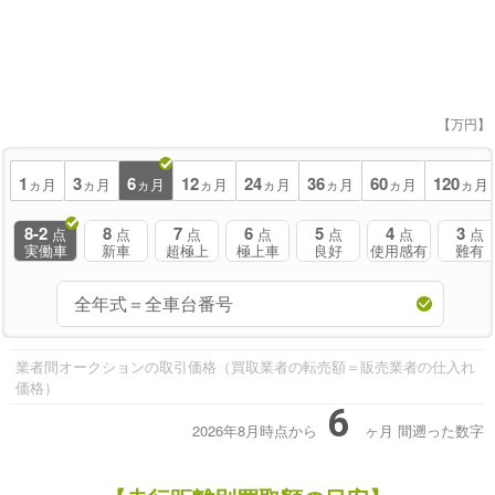
【万円】
1
3
6
12
24
36
60
120
ヵ月
ヵ月
ヵ月
ヵ月
ヵ月
ヵ月
ヵ月
ヵ月
8-2
8
7
6
5
4
3
点
点
点
点
点
点
点
実働車
新車
超極上
極上車
良好
使用感有
難有
業者間オークションの取引価格（買取業者の転売額＝販売業者の仕入れ
価格）
6
2026年8月時点から
ヶ月
間遡った数字