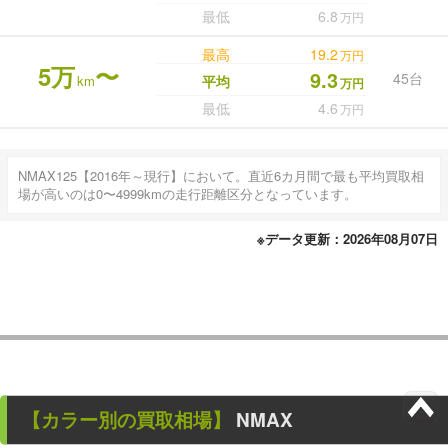
最低
6.8
万円
最高
19.2
万円
5万
〜
9.3
45台
km
平均
万円
最低
4.6
万円
NMAX125【2016年～現行】において。直近6カ月間で最も平均買取相
場が高いのは0〜4999kmの走行距離区分となっています。
※データ更新：2026年08月07日
【カラー別の買取相場】
NMAX