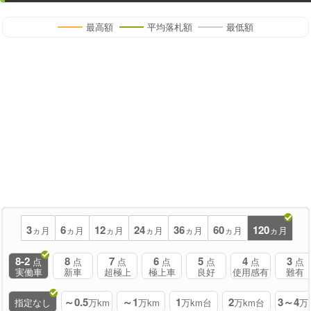
最高額
平均落札額
最低額
3
6
12
24
36
60
120
ヵ月
ヵ月
ヵ月
ヵ月
ヵ月
ヵ月
ヵ月
8-2
8
7
6
5
4
3
点
点
点
点
点
点
点
実働車
新車
超極上
極上車
良好
使用感有
難有
～0.5
～1
1
2
3～4
指定なし
万km
万km
万km台
万km台
万