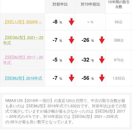
10年間の取引
対前年比
対10年前比
台数
-8
-
【SEL1J型】2025年～
％
66台
％
【SEG6J型】2021～23
-7
-26
388台
％
％
年式
【SED6J型】2017～20
-5
-32
970台
％
％
年式
-7
-56
【SE86J型】2016年式
1,632台
％
％
NMAX125【2016年～現行】の直近120カ月間で、中古の取引台数が最
も多いのは【SE86J型】2016年式で1,632台です。対前年比は全ての型
式で減少していますが減少幅が最も少なかったのは【SED6J型】2017
～20年式の-5％です。対10年前比では【SEG6J型】2021～23年式
の-26％が最も良い数字となっています。