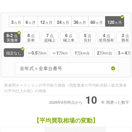
3
6
12
24
36
60
120
ヵ月
ヵ月
ヵ月
ヵ月
ヵ月
ヵ月
ヵ月
8-2
8
7
6
5
4
3
点
点
点
点
点
点
点
実働車
新車
超極上
極上車
良好
使用感有
難有
～0.5
～1
1
2
3～4
指定なし
万km
万km
万km台
万km台
万
業者間オークションの平均取引価格（買取業者の平均転売額＝販売業者
の平均仕入れ額）の推移
10
2026年8月時点から
年
間遡った数字
【平均買取相場の変動】