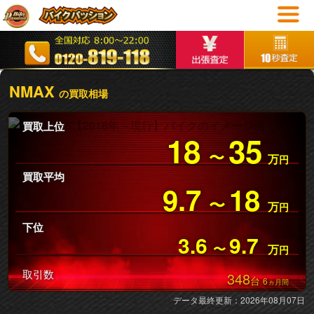
NMAX
の買取相場
買取上位
18
35
〜
万
円
買取平均
9.7
18
〜
万
円
下位
3.6
9.7
〜
万
円
取引数
348
台
6
ヵ月間
データ最終更新：2026年08月07日