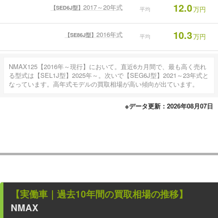
12.0
2017～20年式
【SED6J型】
万円
平均
10.3
2016年式
【SE86J型】
万円
平均
NMAX125【2016年～現行】において。直近6カ月間で、最も高く売れ
る型式は【SEL1J型】2025年～。次いで【SEG6J型】2021～23年式と
なっています。高年式モデルの買取相場が高い傾向が出ています。
※データ更新：2026年08月07日
【
実働車
｜過去
10
年
間の買取相場の推移】
NMAX