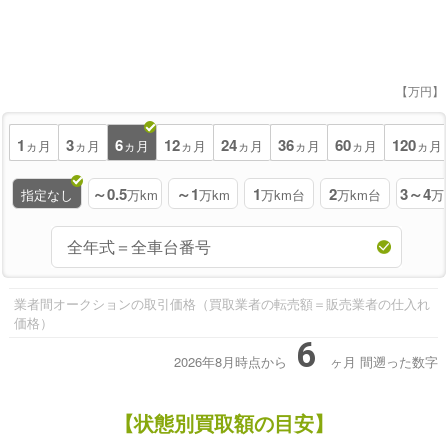
【万円】
1
3
6
12
24
36
60
120
ヵ月
ヵ月
ヵ月
ヵ月
ヵ月
ヵ月
ヵ月
ヵ月
～0.5
～1
1
2
3～4
指定なし
万km
万km
万km台
万km台
万
業者間オークションの取引価格（買取業者の転売額＝販売業者の仕入れ
価格）
6
2026年8月時点から
ヶ月
間遡った数字
【状態別買取額の目安】