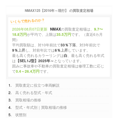
NMAX125【2016年～現行】
の買取査定相場
いくらで売れるのか？
2026年08月07日更新
NMAX
の買取査定相場は、
9.7〜
18.8万円
が平均で、上限は
35.5万円
です。（直近6カ月
間）
平均買取額は、対10年前比で
33％
下落
。対3年前比で
9％
上昇
し、対前年比では
6％
上昇
しています。
最も高く売れるカラーリングは
白
、最も高く売れる年式
は
【SEL1J型】2025年～
となっています。
因みに事故車や不動車の買取査定相場は修理工数に応じ
て
0.4～26.4万円
です。
買取査定に役立つ車両解説
高く売れる型式・年式
買取相場の推移
型式・年式別｜買取相場の推移
状態別