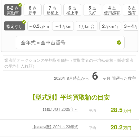
8-2
8
7
6
5
4
3
点
点
点
点
点
点
点
実働車
新車
超極上
極上車
良好
使用感有
難有
～0.5
～1
1
2
3～4
指定なし
万km
万km
万km台
万km台
万
業者間オークションの平均取引価格（買取業者の平均転売額＝販売業者
の平均仕入れ額）
6
2026年8月時点から
ヶ月
間遡った数字
【型式別】平均買取額の目安
28.5
2025年～
【SEL1J型】
万円
平均
20.2
2021～23年式
【SEG6J型】
万円
平均