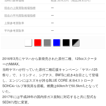
当時の新車価格
税抜 35.4万円 （税込38.9万円）
ー
現在の上限買取相場指標
ー
現在の平均買取相場指標
ー
上限参考買取率
ー
平均参考買取率
2016年3月にヤマハから新発売された原付二種、125ccスクータ
ーのNMAX。
当時ヤマハが行っていた原付二種応援キャンペーン「ヤマハ125
祭り」で、トリシティ、シグナス、BW’Sに続き4台目として登場
し、エンジンにはスズキが誇るBLUE CORE 水冷4ストローク
SOHC4バルブ単気筒を搭載。燃費は60km/hで50.5km/Lとなって
いた。
2017年には平成28年の国内排ガス規制に対応すると共に型式を
SED67J型に変更。