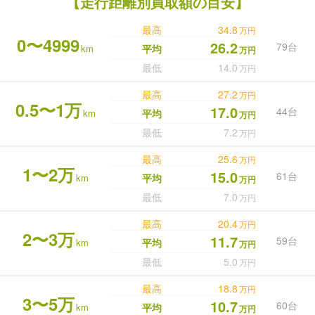
【走行距離別買取額の目安】
最高
34.8
万円
0〜4999
26.2
79台
km
平均
万円
最低
14.0
万円
最高
27.2
万円
0.5〜1万
17.0
44台
km
平均
万円
最低
7.2
万円
最高
25.6
万円
1〜2万
15.0
61台
km
平均
万円
最低
7.0
万円
最高
20.4
万円
2〜3万
11.7
59台
km
平均
万円
最低
5.0
万円
最高
18.8
万円
3〜5万
10.7
60台
km
平均
万円