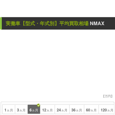
実働車
【型式・年式別】平均買取相場
NMAX
【万円】
1
3
6
12
24
36
60
120
ヵ月
ヵ月
ヵ月
ヵ月
ヵ月
ヵ月
ヵ月
ヵ月