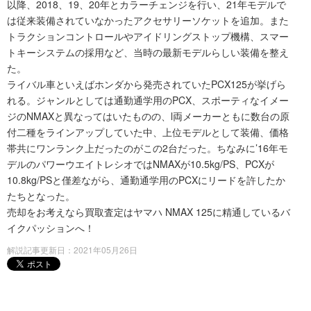
以降、2018、19、20年とカラーチェンジを行い、21年モデルで
は従来装備されていなかったアクセサリーソケットを追加。また
トラクションコントロールやアイドリングストップ機構、スマー
トキーシステムの採用など、当時の最新モデルらしい装備を整え
た。
ライバル車といえばホンダから発売されていたPCX125が挙げら
れる。ジャンルとしては通勤通学用のPCX、スポーティなイメー
ジのNMAXと異なってはいたものの、l両メーカーともに数台の原
付二種をラインアップしていた中、上位モデルとして装備、価格
帯共にワンランク上だったのがこの2台だった。ちなみに’16年モ
デルのパワーウエイトレシオではNMAXが10.5kg/PS、PCXが
10.8kg/PSと僅差ながら、通勤通学用のPCXにリードを許したか
たちとなった。
売却をお考えなら買取査定はヤマハ NMAX 125に精通しているバ
イクパッションへ！
解説記事更新日：2021年05月26日