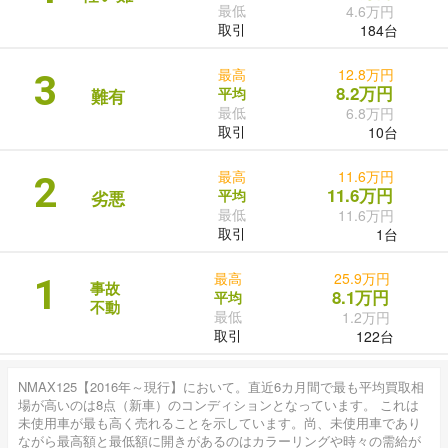
最低
4.6万円
取引
184台
最高
12.8万円
3
8.2万円
平均
難有
最低
6.8万円
取引
10台
最高
11.6万円
2
11.6万円
平均
劣悪
最低
11.6万円
取引
1台
最高
25.9万円
1
事故
8.1万円
平均
不動
最低
1.2万円
取引
122台
NMAX125【2016年～現行】において。直近6カ月間で最も平均買取相
場が高いのは8点（新車）のコンディションとなっています。 これは
未使用車が最も高く売れることを示しています。尚、未使用車であり
ながら最高額と最低額に開きがあるのはカラーリングや時々の需給が