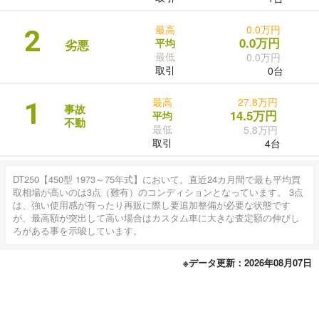
最高
0.0万円
2
0.0万円
平均
劣悪
最低
0.0万円
取引
0台
最高
27.8万円
1
事故
14.5万円
平均
不動
最低
5.8万円
取引
4台
DT250【450型 1973～75年式】において。直近24カ月間で最も平均買
取相場が高いのは3点（難有）のコンディションとなっています。 3点
は、強い使用感が有ったり再販に際し要追加整備が必要な状態です
が、最高額が突出して高い場合はカスタム車に大きな査定額の伸びし
ろがある事を示唆しています。
※データ更新：2026年08月07日