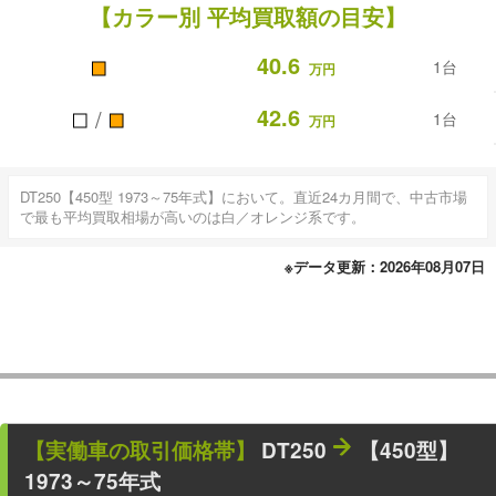
【カラー別 平均買取額の目安】
■
40.6
1台
万円
■
■
42.6
/
1台
万円
DT250【450型 1973～75年式】において。直近24カ月間で、中古市場
で最も平均買取相場が高いのは白／オレンジ系です。
※データ更新：2026年08月07日
【
実働車
の取引価格帯】
DT250
【450型】
1973～75年式