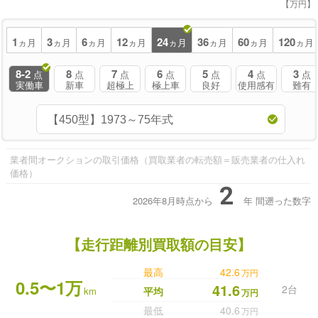
【万円】
1
3
6
12
24
36
60
120
ヵ月
ヵ月
ヵ月
ヵ月
ヵ月
ヵ月
ヵ月
ヵ月
8-2
8
7
6
5
4
3
点
点
点
点
点
点
点
実働車
新車
超極上
極上車
良好
使用感有
難有
業者間オークションの取引価格（買取業者の転売額＝販売業者の仕入れ
価格）
2
2026年8月時点から
年
間遡った数字
【走行距離別買取額の目安】
最高
42.6
万円
0.5〜1万
41.6
2台
km
平均
万円
最低
40.6
万円