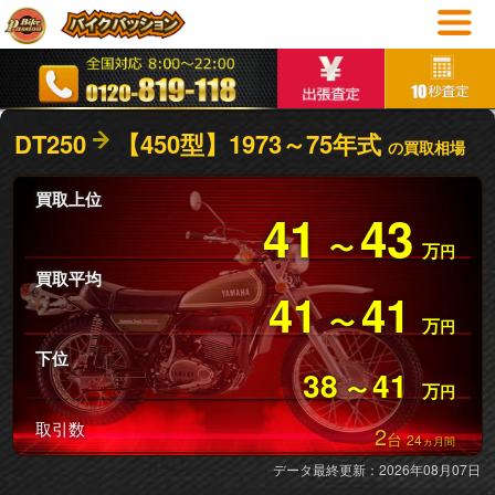
DT250
【450型】1973～75年式
の買取相場
買取上位
41
43
〜
万
円
買取平均
41
41
〜
万
円
下位
38
41
〜
万
円
取引数
2
台
24
ヵ月間
データ最終更新：2026年08月07日