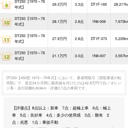
DT250【1970～78
29.3万円
3.3点
DT1F-165
28,217
9
年式】
DT250【1970～78
28.1万円
2.8点
1N6-006
7,673k
10
年式】
DT250【1970～78
27.9万円
2.8点
DT1F-373
5,235k
11
年式】
DT250【1970～78
21.1万円
3.0点
1N6-007
3,557k
12
年式】
DT250【450型 1973～75年式】において。業者間取引（買取業者の転
売額）で、直近24カ月間に最高値を付けたのは42.8万円で白／オレン
ジ系・走行距離6,824km・評価3.7点の車両です。
【評価点】8点以上：新車 7点：超極上車 6点：極上
車 5点：良好車 4点：多少の使用感 3点：難有 2
点：劣悪 1点：事故不動