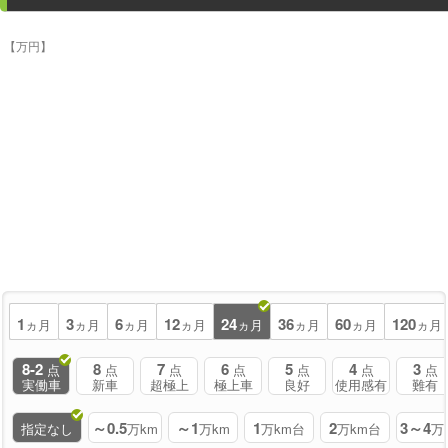
【万円】
1
3
6
12
24
36
60
120
ヵ月
ヵ月
ヵ月
ヵ月
ヵ月
ヵ月
ヵ月
ヵ月
8-2
8
7
6
5
4
3
点
点
点
点
点
点
点
実働車
新車
超極上
極上車
良好
使用感有
難有
～0.5
～1
1
2
3～4
指定なし
万km
万km
万km台
万km台
万