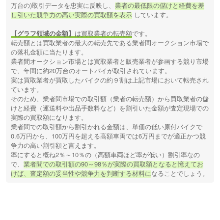
万台の)取引データを忠実に反映し、
業者の最低限の儲けと経費を差
し引いた競争力の高い実際の買取額を表示
しています。
【グラフ領域の金額】
は買取業者の転売額
です。
転売額とは買取業者の最大の転売先である業者間オークション市場で
の落札金額に当たります。
業者間オークション市場とは買取業者と販売業者が参画する競り市場
で、年間に約20万台のオートバイが取引されています。
実は買取業者が買取したバイクの約９割は上記市場において転売され
ています。
そのため、業者間市場での取引額（業者の転売額）から買取業者の儲
けと経費（運送料や出品手数料など）を割引いた金額が査定現場での
実際の買取額になります。
業者間での取引額から割引かれる金額は、単価の低い原付バイクで
0.6万円から、100万円を超える高額車両では6万円までが適正かつ競
争力の高い割引額と言えます。
率にすると概ね2％～10％の（高額車両ほど率が低い）割引率なの
で、
業者間での取引額の90～98％が実際の買取額となると憶えてお
けば、査定額の妥当性や競争力を判断する材料に
なることでしょう。