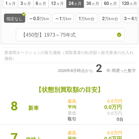
1
3
6
12
24
36
60
120
ヵ月
ヵ月
ヵ月
ヵ月
ヵ月
ヵ月
ヵ月
ヵ月
～0.5
～1
1
2
3～4
指定なし
万km
万km
万km台
万km台
万
業者間オークションの取引価格（買取業者の転売額＝販売業者の仕入れ
価格）
2
2026年8月時点から
年
間遡った数字
【状態別買取額の目安】
最高
0.0万円
8
0.0万円
平均
新車
最低
0.0万円
取引
0台
最高
0.0万円
7
0.0万円
平均