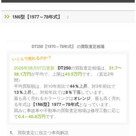
1N6型【1977～78年式】
2
DT250【1970～78年式】 の買取査定相場
いくらで売れるのか？
2026年08月07日更新
DT250
の買取査定相場は、
31.7〜
38.1万円
が平均で、上限は
43.5万円
です。（直近2年
間）
平均買取額は、対10年前比で
44％
上昇
。対3年前比で
13％
上昇
し、対前年比では
8％
下落
しています。
最も高く売れるカラーリングは
オレンジ
、最も高く売れ
る年式は
【1N6型】1977～78年式
となっています。
因みに事故車や不動車の買取査定相場は修理工数に応じ
て
0.4～40.8万円
です。
買取査定に役立つ車両解説