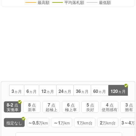
最高額
平均落札額
最低額
3
6
12
24
36
60
120
ヵ月
ヵ月
ヵ月
ヵ月
ヵ月
ヵ月
ヵ月
8-2
8
7
6
5
4
3
点
点
点
点
点
点
点
実働車
新車
超極上
極上車
良好
使用感有
難有
～0.5
～1
1
2
3～4
指定なし
万km
万km
万km台
万km台
万