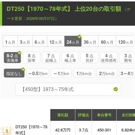
DT250【1970～78年式】
上位20台の取引額
（デ
ータ更新：2026年08月07日）
1
3
6
12
24
36
60
120
ヵ月
ヵ月
ヵ月
ヵ月
ヵ月
ヵ月
ヵ月
ヵ月
8-2
8
7
6
5
4
3
点
点
点
点
点
点
点
実働車
新車
超極上
極上車
良好
使用感有
難有
～0.5
～1
1
2
3～4
指定なし
万km
万km
万km台
万km台
万
落札額
評価点
車台番号
走行距
DT250【1970～78
42.8万円
3.7点
450-301
6,824k
1
年式】