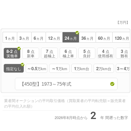
【万円】
1
3
6
12
24
36
60
120
ヵ月
ヵ月
ヵ月
ヵ月
ヵ月
ヵ月
ヵ月
ヵ月
8-2
8
7
6
5
4
3
点
点
点
点
点
点
点
実働車
新車
超極上
極上車
良好
使用感有
難有
～0.5
～1
1
2
3～4
指定なし
万km
万km
万km台
万km台
万
業者間オークションの平均取引価格（買取業者の平均転売額＝販売業者
の平均仕入れ額）
2
2026年8月時点から
年
間遡った数字