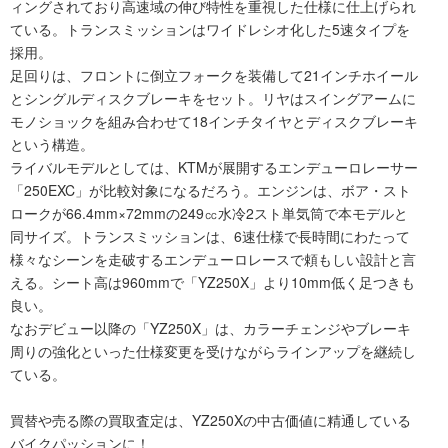
ィングされており高速域の伸び特性を重視した仕様に仕上げられ
ている。トランスミッションはワイドレシオ化した5速タイプを
採用。
足回りは、フロントに倒立フォークを装備して21インチホイール
とシングルディスクブレーキをセット。リヤはスイングアームに
モノショックを組み合わせて18インチタイヤとディスクブレーキ
という構造。
ライバルモデルとしては、KTMが展開するエンデューロレーサー
「250EXC」が比較対象になるだろう。エンジンは、ボア・スト
ロークが66.4mm×72mmの249㏄水冷2スト単気筒で本モデルと
同サイズ。トランスミッションは、6速仕様で長時間にわたって
様々なシーンを走破するエンデューロレースで頼もしい設計と言
える。シート高は960mmで「YZ250X」より10mm低く足つきも
良い。
なおデビュー以降の「YZ250X」は、カラーチェンジやブレーキ
周りの強化といった仕様変更を受けながらラインアップを継続し
ている。
買替や売る際の買取査定は、YZ250Xの中古価値に精通している
バイクパッションに！