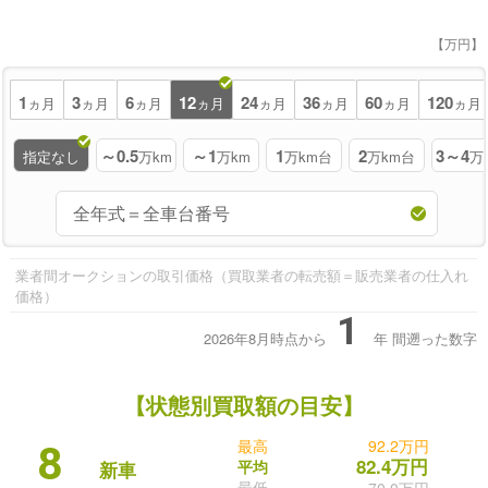
【万円】
1
3
6
12
24
36
60
120
ヵ月
ヵ月
ヵ月
ヵ月
ヵ月
ヵ月
ヵ月
ヵ月
～0.5
～1
1
2
3～4
指定なし
万km
万km
万km台
万km台
万
業者間オークションの取引価格（買取業者の転売額＝販売業者の仕入れ
価格）
1
2026年8月時点から
年
間遡った数字
【状態別買取額の目安】
最高
92.2万円
8
82.4万円
平均
新車
最低