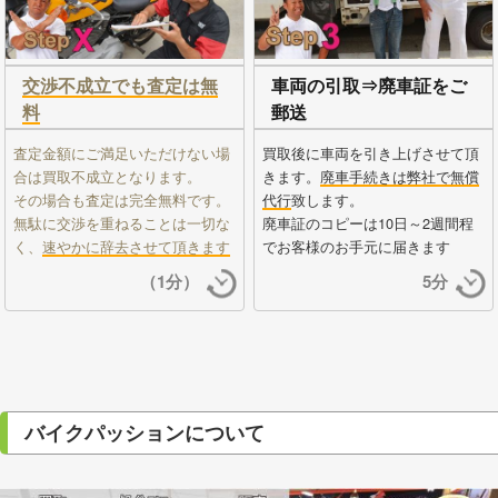
交渉不成立でも査定は無
車両の引取⇒廃車証をご
料
郵送
査定金額にご満足いただけない場
買取後に車両を引き上げさせて頂
合は買取不成立となります。
きます。
廃車手続きは弊社で無償
その場合も査定は完全無料です。
代行
致します。
無駄に交渉を重ねることは一切な
廃車証のコピーは10日～2週間程
く、
速やかに辞去させて頂きます
でお客様のお手元に届きます
（1分）
5分
バイクパッションについて