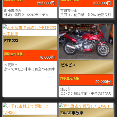
295,000円
330,000円
船橋市印内
市川市中山
外装に傷目立つ2012年モデル
足回りに使用感、外装の色艶良好
FTR223
買取査定価格
70,000円
ゼルビス
木更津市
所々でサビが非常に目立つ不動車
買取査定価格
20,000円
浦安市
エンジン故障寸前・車体の錆び大
ZX-6R事故車