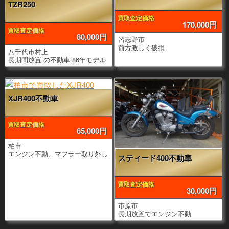
TZR250
買取査定価格
170,000円
買取査定価格
80,000円
習志野市
前方激しく破損
八千代市村上
長期間放置 の不動車 86年モデル
XJR400不動車
買取査定価格
65,000円
柏市
エンジン不動、マフラー取り外し
スティード400不動車
買取査定価格
30,000円
市原市
長期放置でエンジン不動