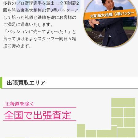
多数のプロ野球選手を輩出し全国制覇2
回を誇る東海大相模の元3番バッターと
して培った礼儀と鍛錬を礎にお客様の
ご満足に邁進いたします。
「パッションに売ってよかった！」と
言って頂けるようスタッフ一同日々精
進に努めます。
出張買取エリア