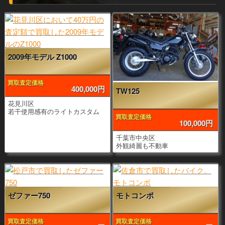
2009年モデル Z1000
買取査定価格
400,000円
TW125
花見川区
若干使用感有のライトカスタム
買取査定価格
100,000円
千葉市中央区
外観綺麗も不動車
ゼファー750
モトコンポ
買取査定価格
買取査定価格