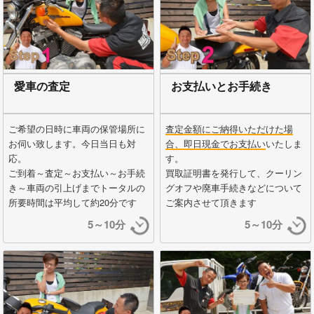
愛車の査定
お支払いとお手続き
ご希望の日時に車両の保管場所に
査定金額にご納得いただけた場
お伺い致します。今日当日も対
合、即日現金でお支払い
いたしま
応。
す。
ご到着～査定～お支払い～お手続
買取証明書を発行して、クーリン
き～車両の引上げまでトータルの
グオフや廃車手続きなどについて
所要時間は平均して約20分です
ご案内させて頂きます
5～10分
5～10分