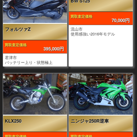
BW'S125
買取査定価格
70,000円
フォルツァZ
流山市
使用感強い2016年モデル
買取査定価格
395,000円
君津市
バッテリー上り・状態極上
KLX250
ニンジャ250R逆車
買取査定価格
買取査定価格