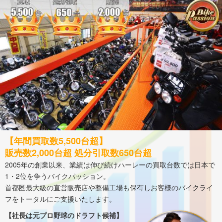
【年間買取数5,500台超】
販売数2,000台超 処分引取数650台超
2005年の創業以来、業績は伸び続けハーレーの買取台数では日本で
1・2位を争うバイクパッション。
首都圏最大級の直営販売店や整備工場も保有しお客様のバイクライ
フをトータルにご支援いたします。
【社長は元プロ野球のドラフト候補】