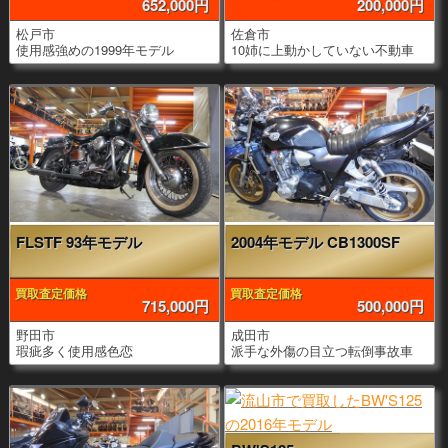
652,000円
200,000円
松戸市
佐倉市
使用感強めの1999年モデル
10姉に上動かしていない不動車
FLSTF 93年モデル
2004年モデル CB1300SF
買取査定価格
買取査定価格
715,000円
500,000円
野田市
成田市
瑕疵多く使用感色恋
派手な外傷の目立つ転倒事故車