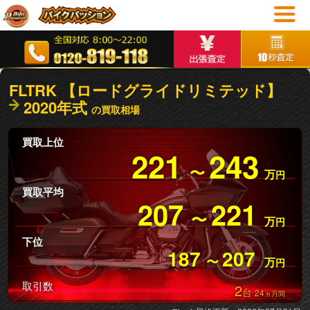
FLTRK 【ロードグライドリミテッド】
2020年式
の買取相場
買取上位
221
243
〜
万
円
買取平均
207
221
〜
万
円
下位
187
207
〜
万
円
取引数
2
台
24
ヵ月間