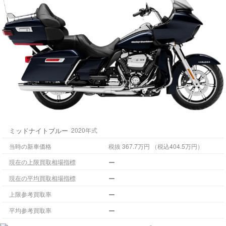
ミッドナイトブルー
2020年式
当時の新車価格
税抜 367.7万円 （税込404.5万円）
ー
現在の上限買取相場指標
ー
現在の平均買取相場指標
ー
上限参考買取率
ー
平均参考買取率