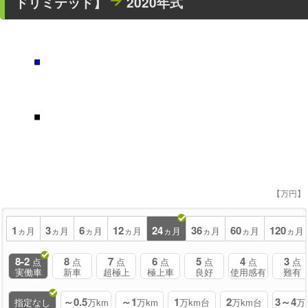
ドリミテッド】
2020年式
■
■
【万円】
1
3
6
12
24
36
60
120
ヵ月
ヵ月
ヵ月
ヵ月
ヵ月
ヵ月
ヵ月
ヵ月
8-2
8
7
6
5
4
3
点
点
点
点
点
点
点
実働車
新車
超極上
極上車
良好
使用感有
難有
～0.5
～1
1
2
3～4
指定なし
万km
万km
万km台
万km台
万