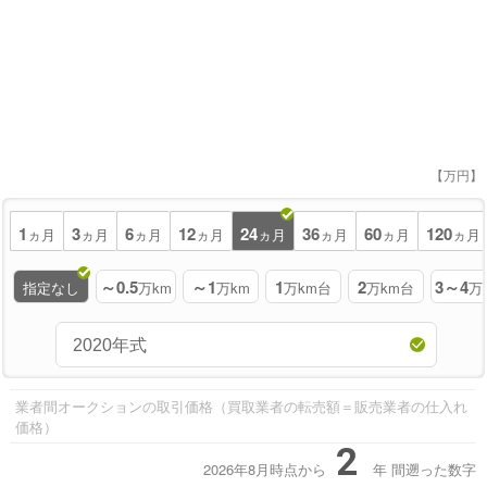
【万円】
1
3
6
12
24
36
60
120
ヵ月
ヵ月
ヵ月
ヵ月
ヵ月
ヵ月
ヵ月
ヵ月
～0.5
～1
1
2
3～4
指定なし
万km
万km
万km台
万km台
万
業者間オークションの取引価格（買取業者の転売額＝販売業者の仕入れ
価格）
2
2026年8月時点から
年
間遡った数字