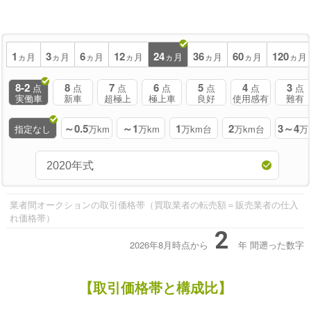
1
3
6
12
24
36
60
120
ヵ月
ヵ月
ヵ月
ヵ月
ヵ月
ヵ月
ヵ月
ヵ月
8-2
8
7
6
5
4
3
点
点
点
点
点
点
点
実働車
新車
超極上
極上車
良好
使用感有
難有
～0.5
～1
1
2
3～4
指定なし
万km
万km
万km台
万km台
万
業者間オークションの取引価格帯（買取業者の転売額＝販売業者の仕入
れ価格帯）
2
2026年8月時点から
年
間遡った数字
【取引価格帯と構成比】