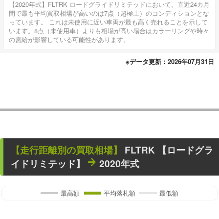
【2020年式】FLTRK ロードグライドリミテッドにおいて。直近24カ月
間で最も平均買取相場が高いのは7点（超極上）のコンディションとな
っています。 これは未使用に近い車両が最も高く売れることを示して
います。8点（未使用車）よりも相場が高い場合はカラーリングや時々
の需給が影響している可能性があります。
※データ更新：2026年07月31日
【走行距離別の買取相場】
FLTRK 【ロードグラ
イドリミテッド】
2020年式
最高額
平均落札額
最低額