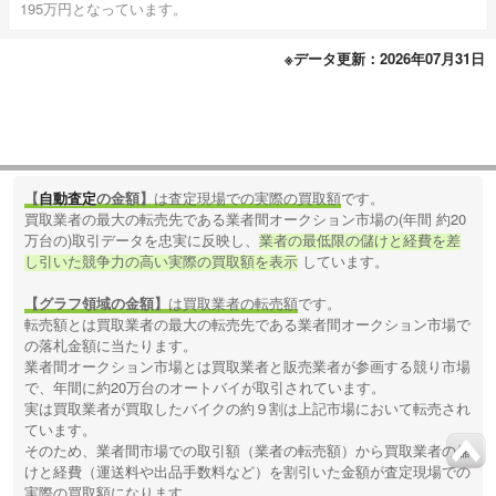
195万円となっています。
※データ更新：2026年07月31日
【
自動査定
の金額】
は査定現場での実際の買取額
です。
買取業者の最大の転売先である業者間オークション市場の(年間 約20
万台の)取引データを忠実に反映し、
業者の最低限の儲けと経費を差
し引いた競争力の高い実際の買取額を表示
しています。
【グラフ領域の金額】
は買取業者の転売額
です。
転売額とは買取業者の最大の転売先である業者間オークション市場で
の落札金額に当たります。
業者間オークション市場とは買取業者と販売業者が参画する競り市場
で、年間に約20万台のオートバイが取引されています。
実は買取業者が買取したバイクの約９割は上記市場において転売され
ています。
そのため、業者間市場での取引額（業者の転売額）から買取業者の儲
けと経費（運送料や出品手数料など）を割引いた金額が査定現場での
実際の買取額になります。