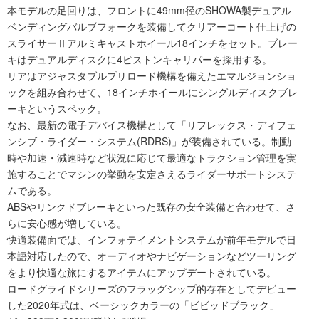
本モデルの足回りは、フロントに49mm径のSHOWA製デュアル
ベンディングバルブフォークを装備してクリアーコート仕上げの
スライサーⅡアルミキャストホイール18インチをセット。ブレー
キはデュアルディスクに4ピストンキャリパーを採用する。
リアはアジャスタブルプリロード機構を備えたエマルジョンショ
ックを組み合わせて、18インチホイールにシングルディスクブレ
ーキというスペック。
なお、最新の電子デバイス機構として「リフレックス・ディフェ
ンシブ・ライダー・システム(RDRS)」が装備されている。制動
時や加速・減速時など状況に応じて最適なトラクション管理を実
施することでマシンの挙動を安定さえるライダーサポートシステ
ムである。
ABSやリンクドブレーキといった既存の安全装備と合わせて、さ
らに安心感が増している。
快適装備面では、インフォテイメントシステムが前年モデルで日
本語対応したので、オーディオやナビゲーションなどツーリング
をより快適な旅にするアイテムにアップデートされている。
ロードグライドシリーズのフラッグシップ的存在としてデビュー
した2020年式は、ベーシックカラーの「ビビッドブラック」