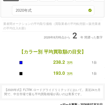
業者間オークションの平均取引価格（買取業者の平均転売額＝販売業者
の平均仕入れ額）
2
2026年8月時点から
年
間遡った数字
【カラー別 平均買取額の目安】
■
238.2
1台
万円
■
193.0
1台
万円
【2020年式】FLTRK ロードグライドリミテッドにおいて。直近24カ月
間で、中古市場で最も平均買取相場が高いのは青系です。
※データ更新：2026年07月31日