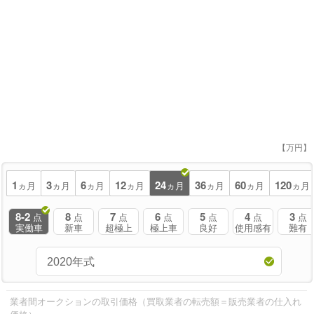
【万円】
1
3
6
12
24
36
60
120
ヵ月
ヵ月
ヵ月
ヵ月
ヵ月
ヵ月
ヵ月
ヵ月
8-2
8
7
6
5
4
3
点
点
点
点
点
点
点
実働車
新車
超極上
極上車
良好
使用感有
難有
業者間オークションの取引価格（買取業者の転売額＝販売業者の仕入れ