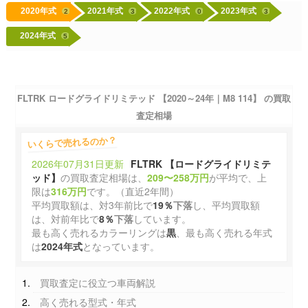
2020年式
2021年式
2022年式
2023年式
2
3
0
3
2024年式
5
FLTRK ロードグライドリミテッド 【2020～24年｜M8 114】 の買取
査定相場
いくらで売れるのか？
2026年07月31日更新
FLTRK 【ロードグライドリミテ
ッド】
の買取査定相場は、
209〜258万円
が平均で、上
限は
316万円
です。（直近2年間）
平均買取額は、対3年前比で
19％
下落
し、平均買取額
は、対前年比で
8％
下落
しています。
最も高く売れるカラーリングは
黒
、最も高く売れる年式
は
2024年式
となっています。
買取査定に役立つ車両解説
高く売れる型式・年式