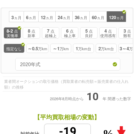
3
6
12
24
36
60
120
ヵ月
ヵ月
ヵ月
ヵ月
ヵ月
ヵ月
ヵ月
8-2
8
7
6
5
4
3
点
点
点
点
点
点
点
実働車
新車
超極上
極上車
良好
使用感有
難有
～0.5
～1
1
2
3～4
指定なし
万km
万km
万km台
万km台
万
業者間オークションの取引価格（買取業者の転売額＝販売業者の仕入れ
額）の推移
10
2026年8月時点から
年
間遡った数字
【平均買取相場の変動】
-19
%
対前年比