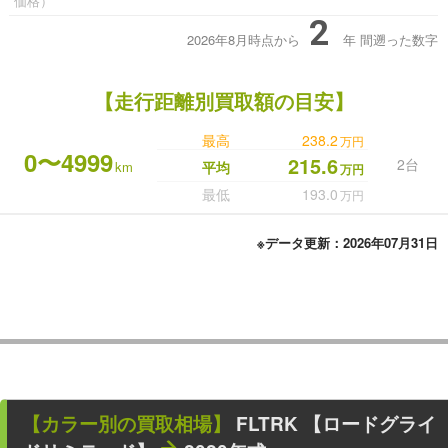
価格）
2
2026年8月時点から
年
間遡った数字
【走行距離別買取額の目安】
最高
238.2
万円
0〜4999
215.6
2台
km
平均
万円
最低
193.0
万円
※データ更新：2026年07月31日
【カラー別の買取相場】
FLTRK 【ロードグライ