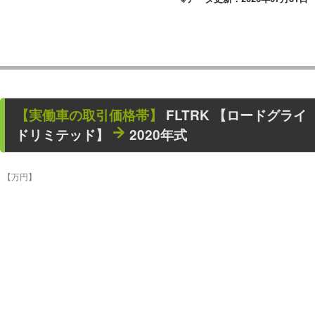
【
実働車
の取引価格帯】
FLTRK 【ロードグライ
ドリミテッド】
2020年式
【万円】