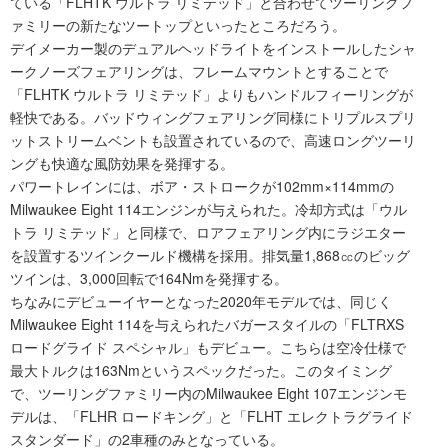
ている「FLHTK ウルトラ リミテッド」と合わせてツーリングフ
ァミリーの新たなツートップといったところだろう。
デイメーカー製のデュアルヘッドライトをインストールしたシャ
ークノーズフェアリングは、フレームマウントとすることで
「FLHTK ウルトラ リミテッド」よりもハンドルフィーリングが
軽快である。バッドウィングフェアリング同様にトリプルスプリ
ットストリームベントも設置されているので、高速ロングツーリ
ングも快適な風防効果を発揮する。
パワートレインには、ボア・ストロークが102mm×114mmの
Milwaukee Eight 114エンジンが与えられた。冷却方式は「ウル
トラ リミテッド」と同様で、ロアフェアリング内にラジエター
を設置するツインクールド機構を採用。排気量1,868㏄のビッグ
ツインは、3,000回転で164Nmを発揮する。
ちなみにデビューイヤーとなった2020年モデルでは、同じく
Milwaukee Eight 114を与えられたバガースタイルの「FLTRXS
ロードグライド スペシャル」もデビュー。こちらは空冷仕様で
最大トルクは163Nmというスペックだった。このタイミング
で、ツーリングファミリー内のMilwaukee Eight 107エンジンモ
デルは、「FLHR ロードキング」と「FLHT エレクトラグライド
スタンダード」の2車種のみとなっている。