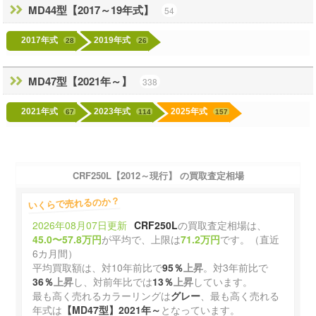
MD44型【2017～19年式】
54
2017年式
2019年式
28
26
MD47型【2021年～】
338
2021年式
2023年式
2025年式
67
114
157
CRF250L【2012～現行】 の買取査定相場
いくらで売れるのか？
2026年08月07日更新
CRF250L
の買取査定相場は、
45.0〜57.8万円
が平均で、上限は
71.2万円
です。（直近
6カ月間）
平均買取額は、対10年前比で
95％
上昇
。対3年前比で
36％
上昇
し、対前年比では
13％
上昇
しています。
最も高く売れるカラーリングは
グレー
、最も高く売れる
年式は
【MD47型】2021年～
となっています。