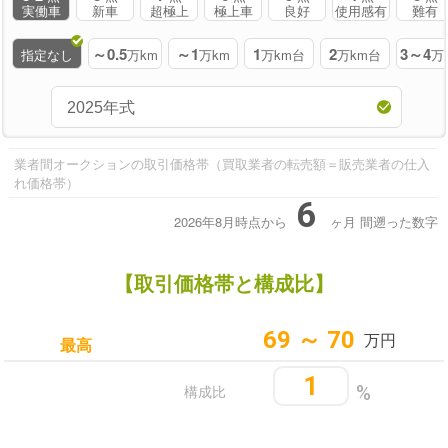
実働車
新車
超極上
極上車
良好
使用感有
難有
～0.5
～1
1
2
3～4
指定なし
万km
万km
万km台
万km台
万
業者間オークションの取引価格帯（買取業者の転売額＝販売業者の仕入
れ価格帯）
6
2026年8月時点から
ヶ月
間遡った数字
【取引価格帯と構成比】
69 ～ 70
万円
最高
1
構成比
%