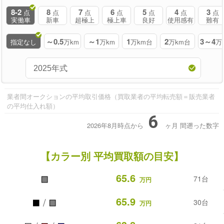
8-2
8
7
6
5
4
3
点
点
点
点
点
点
点
実働車
新車
超極上
極上車
良好
使用感有
難有
～0.5
～1
1
2
3～4
指定なし
万km
万km
万km台
万km台
万
業者間オークションの平均取引価格（買取業者の平均転売額＝販売業者
の平均仕入れ額）
6
2026年8月時点から
ヶ月
間遡った数字
【カラー別 平均買取額の目安】
■
65.6
71台
万円
■
■
65.9
/
30台
万円