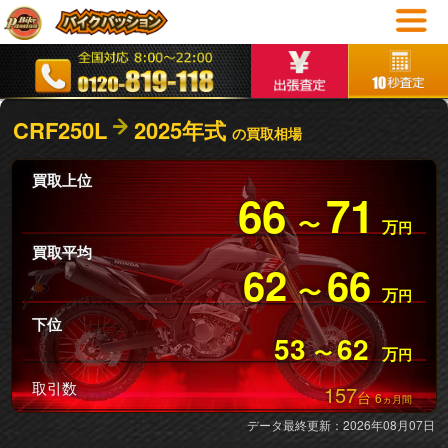
CRF250L
2025年式
の買取相場
買取上位
66
71
〜
万
円
買取平均
62
66
〜
万
円
下位
53
62
〜
万
円
取引数
157
台
6
ヵ月間
データ最終更新：2026年08月07日