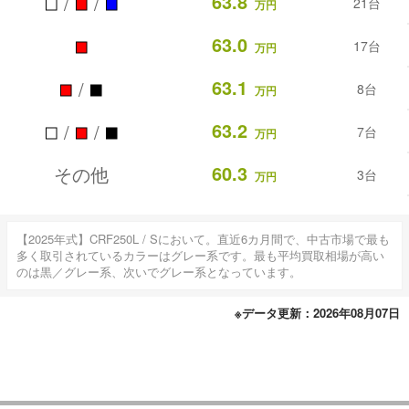
■
■
■
63.8
/
/
21台
万円
■
63.0
17台
万円
■
■
63.1
/
8台
万円
■
■
■
63.2
/
/
7台
万円
60.3
その他
3台
万円
【2025年式】CRF250L / Sにおいて。直近6カ月間で、中古市場で最も
多く取引されているカラーはグレー系です。最も平均買取相場が高い
のは黒／グレー系、次いでグレー系となっています。
※データ更新：2026年08月07日