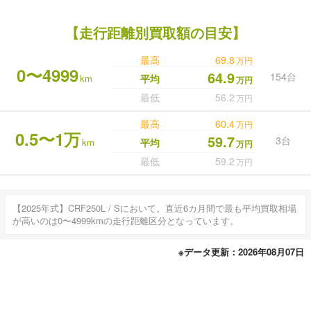
【走行距離別買取額の目安】
最高
69.8
万円
0〜4999
64.9
154台
km
平均
万円
最低
56.2
万円
最高
60.4
万円
0.5〜1万
59.7
3台
km
平均
万円
最低
59.2
万円
【2025年式】CRF250L / Sにおいて。直近6カ月間で最も平均買取相場
が高いのは0〜4999kmの走行距離区分となっています。
※データ更新：2026年08月07日