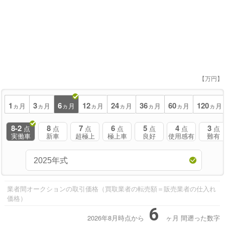
【万円】
1
3
6
12
24
36
60
120
ヵ月
ヵ月
ヵ月
ヵ月
ヵ月
ヵ月
ヵ月
ヵ月
8-2
8
7
6
5
4
3
点
点
点
点
点
点
点
実働車
新車
超極上
極上車
良好
使用感有
難有
業者間オークションの取引価格（買取業者の転売額＝販売業者の仕入れ
価格）
6
2026年8月時点から
ヶ月
間遡った数字