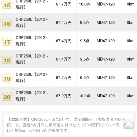
CRF250L【2012～
67.7万円
10.0点
MD47-120
0km
15
現行】
CRF250L【2012～
67.4万円
9.5点
MD47-120
0km
16
現行】
CRF250L【2012～
67.4万円
9.5点
MD47-120
0km
17
現行】
CRF250L【2012～
67.4万円
9.5点
MD47-120
0km
18
現行】
CRF250L【2012～
67.2万円
9.5点
MD47-120
0km
19
現行】
CRF250L【2012～
67.2万円
10.0点
MD47-120
0km
20
現行】
【2025年式】CRF250L / Sにおいて。業者間取引（買取業者の転売
額）で、直近6カ月間に最高値を付けたのは70.0万円でグレー系・走
行距離0km・評価8.5点の車両です。