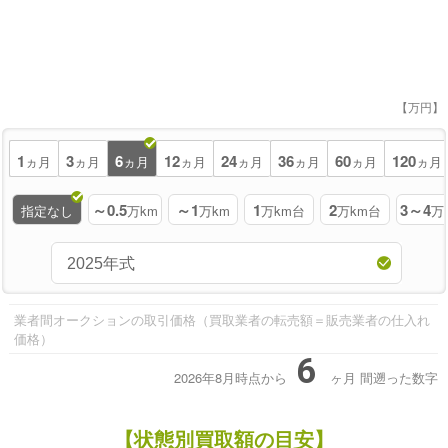
【万円】
1
3
6
12
24
36
60
120
ヵ月
ヵ月
ヵ月
ヵ月
ヵ月
ヵ月
ヵ月
ヵ月
～0.5
～1
1
2
3～4
指定なし
万km
万km
万km台
万km台
万
業者間オークションの取引価格（買取業者の転売額＝販売業者の仕入れ
価格）
6
2026年8月時点から
ヶ月
間遡った数字
【状態別買取額の目安】