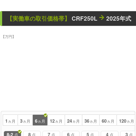
【
実働車
の取引価格帯】
CRF250L
2025年式
【万円】
1
3
6
12
24
36
60
120
ヵ月
ヵ月
ヵ月
ヵ月
ヵ月
ヵ月
ヵ月
ヵ月
8-2
8
7
6
5
4
3
点
点
点
点
点
点
点