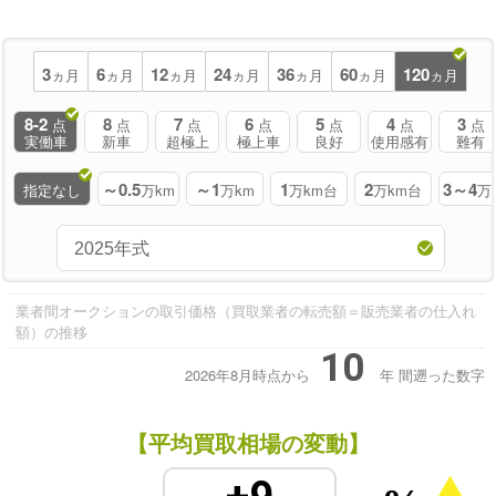
3
6
12
24
36
60
120
ヵ月
ヵ月
ヵ月
ヵ月
ヵ月
ヵ月
ヵ月
8-2
8
7
6
5
4
3
点
点
点
点
点
点
点
実働車
新車
超極上
極上車
良好
使用感有
難有
～0.5
～1
1
2
3～4
指定なし
万km
万km
万km台
万km台
万
業者間オークションの取引価格（買取業者の転売額＝販売業者の仕入れ
額）の推移
10
2026年8月時点から
年
間遡った数字
【平均買取相場の変動】