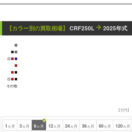
【カラー別の買取相場】
CRF250L
2025年式
■
■
■
■
■
■
■
■
■
■
■
■
その他
【万円】
1
3
6
12
24
36
60
120
ヵ月
ヵ月
ヵ月
ヵ月
ヵ月
ヵ月
ヵ月
ヵ月