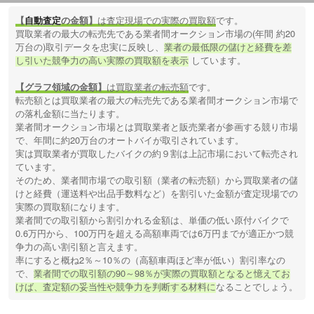
【
自動査定
の金額】
は査定現場での実際の買取額
です。
買取業者の最大の転売先である業者間オークション市場の(年間 約20
万台の)取引データを忠実に反映し、
業者の最低限の儲けと経費を差
し引いた競争力の高い実際の買取額を表示
しています。
【グラフ領域の金額】
は買取業者の転売額
です。
転売額とは買取業者の最大の転売先である業者間オークション市場で
の落札金額に当たります。
業者間オークション市場とは買取業者と販売業者が参画する競り市場
で、年間に約20万台のオートバイが取引されています。
実は買取業者が買取したバイクの約９割は上記市場において転売され
ています。
そのため、業者間市場での取引額（業者の転売額）から買取業者の儲
けと経費（運送料や出品手数料など）を割引いた金額が査定現場での
実際の買取額になります。
業者間での取引額から割引かれる金額は、単価の低い原付バイクで
0.6万円から、100万円を超える高額車両では6万円までが適正かつ競
争力の高い割引額と言えます。
率にすると概ね2％～10％の（高額車両ほど率が低い）割引率なの
で、
業者間での取引額の90～98％が実際の買取額となると憶えてお
けば、査定額の妥当性や競争力を判断する材料に
なることでしょう。