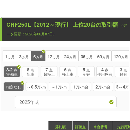
CRF250L【2012～現行】
上位20台の取引額
（デ
ータ更新：2026年08月07日）
1
3
6
12
24
36
60
120
ヵ月
ヵ月
ヵ月
ヵ月
ヵ月
ヵ月
ヵ月
ヵ月
8-2
8
7
6
5
4
3
点
点
点
点
点
点
点
実働車
新車
超極上
極上車
良好
使用感有
難有
～0.5
～1
1
2
3～4
指定なし
万km
万km
万km台
万km台
万
落札額
評価点
車台番号
走行距