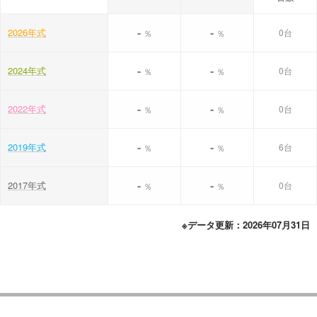
-
-
2026年式
0台
％
％
-
-
2024年式
0台
％
％
-
-
2022年式
0台
％
％
-
-
2019年式
6台
％
％
-
-
2017年式
0台
％
％
※データ更新：2026年07月31日