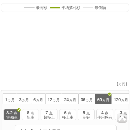
最高額
平均落札額
最低額
【万円】
1
3
6
12
24
36
60
120
ヵ月
ヵ月
ヵ月
ヵ月
ヵ月
ヵ月
ヵ月
ヵ月
8-2
8
7
6
5
4
3
点
点
点
点
点
点
点
実働車
新車
超極上
極上車
良好
使用感有
難有