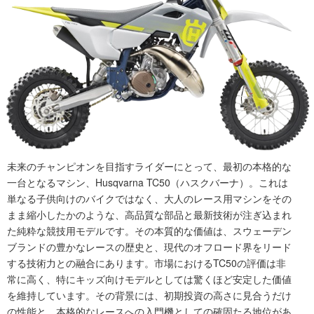
未来のチャンピオンを目指すライダーにとって、最初の本格的な
一台となるマシン、Husqvarna TC50（ハスクバーナ）。これは
単なる子供向けのバイクではなく、大人のレース用マシンをその
まま縮小したかのような、高品質な部品と最新技術が注ぎ込まれ
た純粋な競技用モデルです。その本質的な価値は、スウェーデン
ブランドの豊かなレースの歴史と、現代のオフロード界をリード
する技術力との融合にあります。市場におけるTC50の評価は非
常に高く、特にキッズ向けモデルとしては驚くほど安定した価値
を維持しています。その背景には、初期投資の高さに見合うだけ
の性能と、本格的なレースへの入門機としての確固たる地位があ