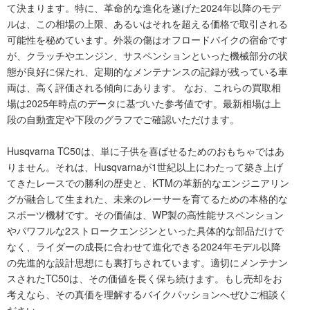
て決まります。特に、革命的な進化を遂げた2024年以降のモデ
ルは、この相場の上限、あるいはそれを超える価格で取引される
可能性を秘めています。外装の傷はオフロードバイクの宿命です
が、クラッチやエンジン、サスペンションといった機械部分の状
態が良好に保たれ、定期的なメンテナンスの記録が残っている車
両は、高く評価される傾向にあります。 なお、これらの買取相
場は2025年時点のデータに基づいた参考値です。最新相場は上
段の自動査定や下段のグラフでご確認いただけます。
Husqvarna TC50は、単に子供を喜ばせるためのおもちゃではあ
りません。それは、Husqvarnaが1世紀以上にわたって築き上げ
てきたレースでの勝利の歴史と、KTMの革新的なエンジニアリン
グが融合して生まれた、未来のレーサーを育てるための本格的な
スポーツ機材です。その価値は、WP製の高性能サスペンション
やパワフルな2ストロークエンジンといった具体的な部品だけで
なく、ライダーの成長に合わせて進化できる2024年モデル以降
の先進的な設計思想にも裏打ちされています。適切にメンテナン
スされたTC50は、その価値を長く保ち続けます。もし売却をお
考えなら、その真価を理解するバイクパッションへぜひご相談く