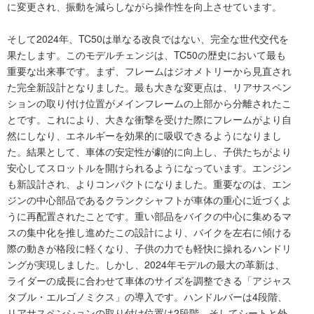
に変更され、振動を減らしながら操作性を向上させています。
そして2024年、TC50は単なる改良ではない、完全な世代交代を
果たします。このモデルチェンジは、TC50の歴史において最も
重要な出来事です。まず、フレームはジオメトリーから見直され
た完全新設計となりました。最も大きな変更点は、リアサスペン
ションの取り付け位置がメインフレームの上部から分離されたこ
とです。これにより、大きな衝撃を受けた際にフレームがより自
然にしなり、エネルギーを効果的に吸収できるようになりまし
た。結果として、車体の安定性が劇的に向上し、子供たちがより
安心してスロットルを開けられるようになっています。エンジン
も新設計され、よりコンパクトになりました。重要なのは、エン
ジンの中心部品であるクランクシャフトが車体の重心に近づくよ
うに再配置されたことです。重い部品をバイクの中心に集めるマ
スの集中化を推し進めたこの設計により、バイクを左右に傾ける
際の動きが格段に軽くなり、子供の力でも軽快に操れるハンドリ
ングが実現しました。しかし、2024年モデルの最大の革新は、
ライダーの成長に合わせて車体のサイズを調整できる「アジャス
タブル・エルゴノミクス」の導入です。ハンドルバーは4段階、
リアサスペンションの取り付け位置は2段階、そしてシートと外