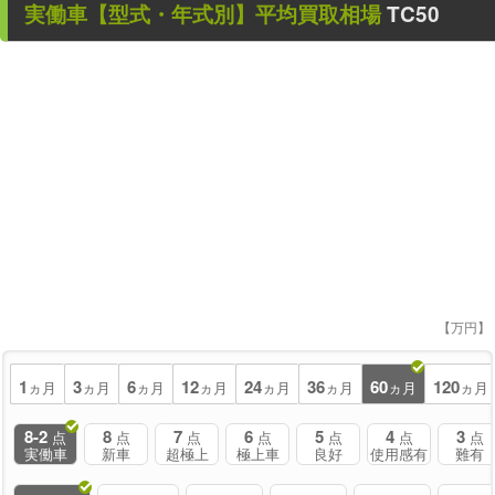
実働車
【型式・年式別】平均買取相場
TC50
【万円】
1
3
6
12
24
36
60
120
ヵ月
ヵ月
ヵ月
ヵ月
ヵ月
ヵ月
ヵ月
ヵ月
8-2
8
7
6
5
4
3
点
点
点
点
点
点
点
実働車
新車
超極上
極上車
良好
使用感有
難有