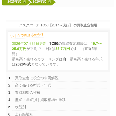
2025年式
2026年式
0
0
ハスクバーナ TC50【2017～現行】 の買取査定相場
いくらで売れるのか？
2026年07月31日更新
TC50
の買取査定相場は、
19.7〜
25.6万円
が平均で、上限は
35.7万円
です。（直近5年
間）
最も高く売れるカラーリングは
白
、最も高く売れる年式
は
2026年式
となっています。
買取査定に役立つ車両解説
高く売れる型式・年式
買取相場の推移
型式・年式別｜買取相場の推移
状態別
走行距離別