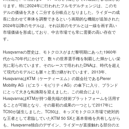
ります。特に2024年に行われたフルモデルチェンジは、このモ
デルの価値を大きく二分する分岐点となりました。ライダーの成
長に合わせて車体を調整できるという画期的な機能が追加された
2024年以降のモデルは、それ以前のモデルとは一線を画す高い
市場価値を形成しており、中古市場でも常に需要の高い存在で
す。
Husqvarnaの歴史は、モトクロスがまだ黎明期にあった1960年
代から70年代にかけて、数々の世界選手権を制覇した輝かしい栄
光に彩られています。そのレースで培われたDNAは、時代を超え
て現代のモデルにも脈々と受け継がれています。2013年、
HusqvarnaはKTM（ケーティーエム）の親会社であるPierer
Mobility AG（ピエラ・モビリティAG）の傘下に入り、ブランド
にとって大きな転換期を迎えました。この統合により、
HusqvarnaはKTMが持つ最先端の技術プラットフォームを活用す
ることが可能となり、その最初の成果の一つとして2017年に
TC50が誕生しました。TC50は、キッズモトクロス市場で絶対的
な王者として君臨していたKTM 50 SXと基本骨格を共有しながら
も、Husqvarna独自のデザイン、ライダーが直接触れる部分のエ