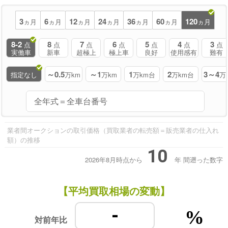
3
6
12
24
36
60
120
ヵ月
ヵ月
ヵ月
ヵ月
ヵ月
ヵ月
ヵ月
8-2
8
7
6
5
4
3
点
点
点
点
点
点
点
実働車
新車
超極上
極上車
良好
使用感有
難有
～0.5
～1
1
2
3～4
指定なし
万km
万km
万km台
万km台
万
業者間オークションの取引価格（買取業者の転売額＝販売業者の仕入れ
額）の推移
10
2026年8月時点から
年
間遡った数字
【平均買取相場の変動】
-
%
対前年比