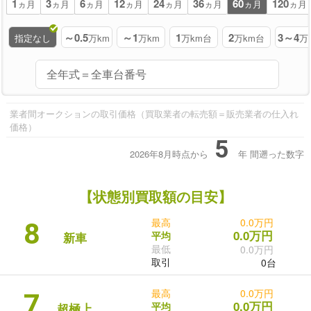
1
3
6
12
24
36
60
120
ヵ月
ヵ月
ヵ月
ヵ月
ヵ月
ヵ月
ヵ月
ヵ月
～0.5
～1
1
2
3～4
指定なし
万km
万km
万km台
万km台
万
業者間オークションの取引価格（買取業者の転売額＝販売業者の仕入れ
価格）
5
2026年8月時点から
年
間遡った数字
【状態別買取額の目安】
最高
0.0万円
8
0.0万円
平均
新車
最低
0.0万円
取引
0台
最高
0.0万円
7
0.0万円
平均
超極上