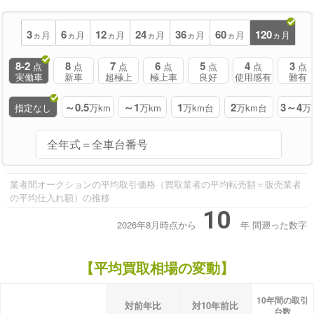
3
6
12
24
36
60
120
ヵ月
ヵ月
ヵ月
ヵ月
ヵ月
ヵ月
ヵ月
8-2
8
7
6
5
4
3
点
点
点
点
点
点
点
実働車
新車
超極上
極上車
良好
使用感有
難有
～0.5
～1
1
2
3～4
指定なし
万km
万km
万km台
万km台
万
業者間オークションの平均取引価格（買取業者の平均転売額＝販売業者
の平均仕入れ額）の推移
10
2026年8月時点から
年
間遡った数字
【平均買取相場の変動】
10年間の取引
対前年比
対10年前比
台数