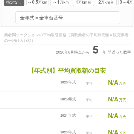
～0.5
～1
1
2
3～4
指定なし
万km
万km
万km台
万km台
万
業者間オークションの平均取引価格（買取業者の平均転売額＝販売業者
の平均仕入れ額）
5
2026年8月時点から
年
間遡った数字
【年式別】平均買取額の目安
N/A
年式
2026
万円
平均
N/A
年式
2025
万円
平均
N/A
年式
2024
万円
平均
N/A
年式
2023
万円
平均