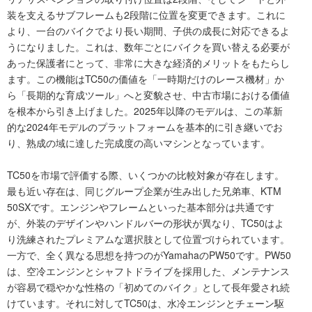
装を支えるサブフレームも2段階に位置を変更できます。これに
より、一台のバイクでより長い期間、子供の成長に対応できるよ
うになりました。これは、数年ごとにバイクを買い替える必要が
あった保護者にとって、非常に大きな経済的メリットをもたらし
ます。この機能はTC50の価値を「一時期だけのレース機材」か
ら「長期的な育成ツール」へと変貌させ、中古市場における価値
を根本から引き上げました。2025年以降のモデルは、この革新
的な2024年モデルのプラットフォームを基本的に引き継いでお
り、熟成の域に達した完成度の高いマシンとなっています。
TC50を市場で評価する際、いくつかの比較対象が存在します。
最も近い存在は、同じグループ企業が生み出した兄弟車、KTM
50SXです。エンジンやフレームといった基本部分は共通です
が、外装のデザインやハンドルバーの形状が異なり、TC50はよ
り洗練されたプレミアムな選択肢として位置づけられています。
一方で、全く異なる思想を持つのがYamahaのPW50です。PW50
は、空冷エンジンとシャフトドライブを採用した、メンテナンス
が容易で穏やかな性格の「初めてのバイク」として長年愛され続
けています。それに対してTC50は、水冷エンジンとチェーン駆