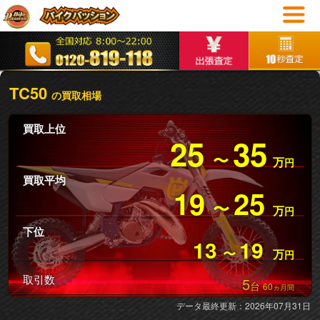
TC50
の買取相場
買取上位
25
35
〜
万
円
買取平均
19
25
〜
万
円
下位
13
19
〜
万
円
取引数
5
台
60
ヵ月間
データ最終更新：2026年07月31日