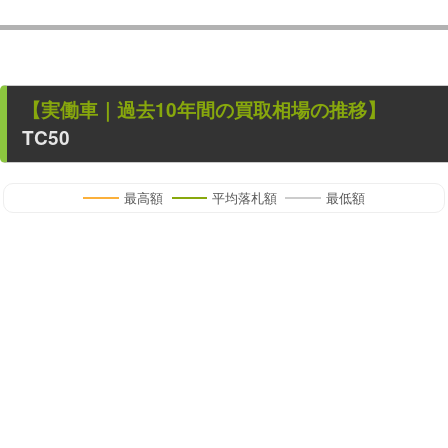
【
実働車
｜過去
10
年
間の買取相場の推移】
TC50
最高額
平均落札額
最低額