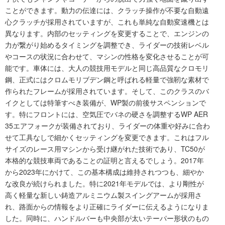
ことができます。動力の伝達には、クラッチ操作が不要な自動遠
心クラッチが採用されていますが、これも単純な自動変速機とは
異なります。内部のセッティングを変更することで、エンジンの
力が繋がり始めるタイミングを調整でき、ライダーの技術レベル
やコースの状況に合わせて、マシンの性格を変化させることが可
能です。車体には、大人の競技用モデルと同じ高品質なクロモリ
鋼、正式にはクロムモリブデン鋼と呼ばれる軽量で強靭な素材で
作られたフレームが採用されています。そして、このクラスのバ
イクとしては特筆すべき装備が、WP製の前後サスペンションで
す。特にフロントには、空気圧でバネの硬さを調整するWP AER
35エアフォークが装備されており、ライダーの体重や好みに合わ
せて工具なしで細かくセッティングを変更できます。これはフル
サイズのレース用マシンから受け継がれた技術であり、TC50が
本格的な競技車両であることの証明と言えるでしょう。2017年
から2023年にかけて、この基本構成は維持されつつも、細やか
な改良が続けられました。特に2021年モデルでは、より剛性が
高く軽量な新しい鋳造アルミニウム製スイングアームが採用さ
れ、路面からの情報をより正確にライダーに伝えるようになりま
した。同時に、ハンドルバーも中央部が太いテーパー形状のもの