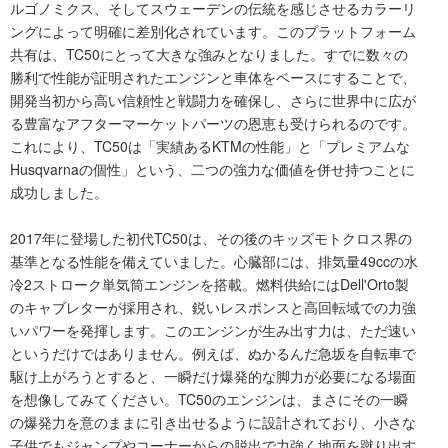
ルゴノミクス、そしてスウェーデンの伝統を感じさせるカラーリ
ングによって明確に差別化されています。このプラットフォーム
共有は、TC50にとって大きな強みとなりました。すでに数々の
勝利で性能が証明されたエンジンと車体をベースにすることで、
開発当初から高い信頼性と戦闘力を確保し、さらに世界中に広が
る豊富なアフターマーケットパーツの恩恵も受けられるのです。
これにより、TC50は「実績あるKTMの性能」と「プレミアムな
Husqvarnaの個性」という、二つの強力な価値を併せ持つことに
成功しました。
2017年に登場した初代TC50は、その後のキッズモトクロス界の
基準となる性能を備えていました。心臓部には、排気量49ccの水
冷2ストローク単気筒エンジンを搭載。燃料供給にはDell'Orto製
のキャブレターが採用され、鋭いレスポンスと高回転域での力強
いパワーを発揮します。このエンジンが生み出す力は、ただ速い
というだけではありません。例えば、ぬかるんだ急坂を自転車で
駆け上がろうとすると、一瞬だけ爆発的な脚力が必要になる場面
を想像してみてください。TC50のエンジンは、まさにその一瞬
の爆発力を意のままに引き出せるように設計されており、小さな
子供でもジャンプやコーナーからの脱出で力強く地面を蹴り出す