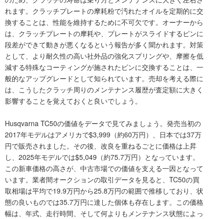
れます。クラッチプレートの摩耗粉で汚れたオイルを定期的に交
換することは、性能を維持するために不可欠です。オーナーから
は、クラッチプレートの摩耗や、プレートがスライドするピンに
段差ができて動きが悪くなるという報告が多く聞かれます。対策
として、より耐久性の高い社外品の強化スプリングや、摩擦を低
減する特殊なコーティングが施されたピンに交換することは、一
般的なアップグレードとして知られています。売却を考える際に
は、こうしたクラッチ周りのメンテナンス履歴が査定額に大きく
影響することを覚えておくと良いでしょう。
Husqvarna TC50の価値をデータで見てみましょう。発売当初の
2017年モデルはアメリカで$3,999（約60万円）、日本では37万
円で販売されました。その後、改良を重ねるごとに価格は上昇
し、2025年モデルでは$5,049（約75.7万円）となっています。
この新車価格の高さが、中古市場での価値を支える一因となって
います。業者間オークションの取引データを見ると、TC50の買
取相場は平均で19.9万円から25.8万円の範囲で推移しており、状
態の良いものでは35.7万円に達した個体も存在します。この価格
幅は、年式、走行時間、そして何よりもメンテナンス状態によっ