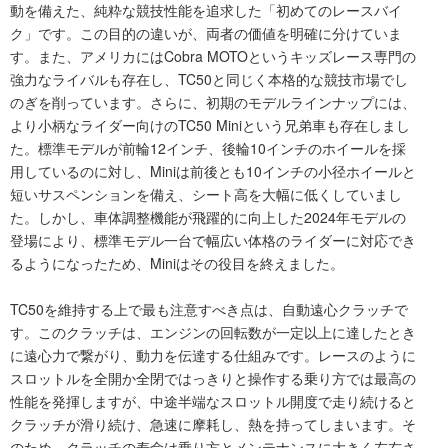
動を備えた、純粋な競技性能を追求した「初めてのレースバイ
ク」です。この目的の違いが、両者の価値を明確に分けていま
す。また、アメリカにはCobra MOTOというキッズレース専門の
強力なライバルも存在し、TC50と同じく本格的な競技市場でし
のぎを削っています。さらに、初期のモデルラインナップには、
より小柄なライダー向けのTC50 Miniという兄弟車も存在しまし
た。標準モデルが前輪12インチ、後輪10インチのホイールを採
用しているのに対し、Miniは前後とも10インチの小径ホイールと
短いサスペンションを備え、シート高を大幅に低くしていまし
た。しかし、車体調整機能が飛躍的に向上した2024年モデルの
登場により、標準モデル一台で幅広い体格のライダーに対応でき
るようになったため、Miniはその役目を終えました。
TC50を維持する上で最も注意すべき点は、自動遠心クラッチで
す。このクラッチは、エンジンの回転数が一定以上に達したとき
に遠心力で繋がり、動力を伝達する仕組みです。レースのように
スロットルを全開か全閉ではっきりと操作する乗り方では最高の
性能を発揮しますが、中途半端なスロットル開度で走り続けると
クラッチが滑り続け、急速に摩耗し、熱を持ってしまいます。そ
のため、クラッチの寿命は乗り方とメンテナンスに大きく左右さ