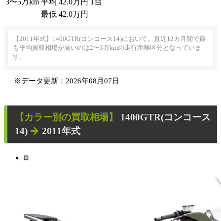
3〜5万
km
平均
42.0
万円
1台
最低
42.0
万円
【2011年式】1400GTR(コンコース14)において。直近12カ月間で最
も平均買取相場が高いのは2〜3万kmの走行距離区分となっていま
す。
※データ更新：2026年08月07日
【カラー別の買取相場】
1400GTR(コンコース
14)
2011年式
■