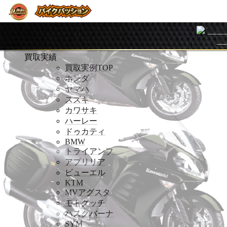
ホームページ
ホームページ
買取実績
買取実績
買取実例TOP
ホンダ
ヤマハ
スズキ
カワサキ
ハーレー
ドゥカティ
BMW
トライアンフ
アプリリア
ビューエル
KTM
MVアグスタ
モトグッチ
ハスクバーナ
SYM