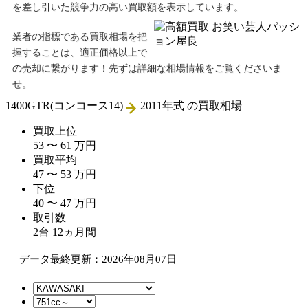
を差し引いた競争力の高い買取額を表示しています。
業者の指標である買取相場を把
握することは、適正価格以上で
の売却に繋がります！先ずは詳細な相場情報をご覧くださいま
せ。
1400GTR(コンコース14)
2011年式
の買取相場
買取上位
53
〜
61
万
円
買取平均
47
〜
53
万
円
下位
40
〜
47
万
円
取引数
2
台
12
ヵ月間
データ最終更新：2026年08月07日