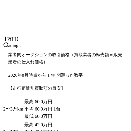
【万円】
l
ading..
業者間オークションの取引価格（買取業者の転売額＝販売
業者の仕入れ価格）
2026年8月時点から
1
年
間遡った数字
【走行距離別買取額の目安】
最高
60.0
万円
2〜3万
km
平均
60.0
万円
1台
最低
60.0
万円
最高
42.0
万円