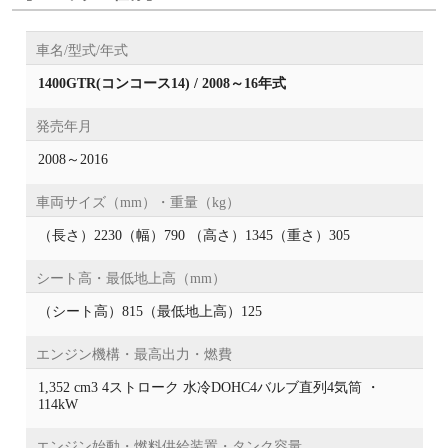
車名/型式/年式
1400GTR(コンコース14) / 2008～16年式
発売年月
2008～2016
車両サイズ（mm）・重量（kg）
（長さ）2230（幅）790 （高さ）1345（重さ）305
シート高・最低地上高（mm）
（シート高）815（最低地上高）125
エンジン機構・最高出力・燃費
1,352 cm3 4ストローク 水冷DOHC4バルブ直列4気筒 ・
114kW
エンジン始動・燃料供給装置・タンク容量