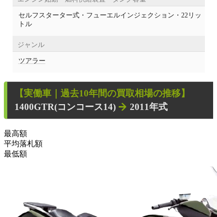
セルフスターター式・フューエルインジェクション・22リッ
トル
ジャンル
ツアラー
【
実働車
｜過去
10
年
間の買取相場の推移】
1400GTR(コンコース14)
2011年式
最高額
平均落札額
最低額