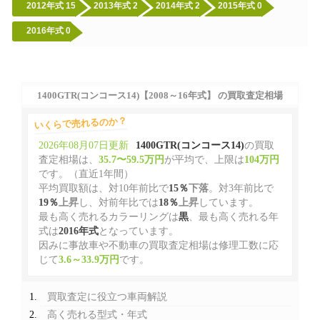
2012年式
15
2013年式
2
2014年式
2
2015年式
0
2016年式
0
1400GTR(コンコース14)【2008～16年式】 の買取査定相場
いくらで売れるのか？
2026年08月07日更新
1400GTR(コンコース14)
の買取
査定相場は、
35.7〜59.5万円
が平均で、上限は
104万円
です。（直近1年間）
平均買取額は、対10年前比で
15％
下落
。対3年前比で
19％
上昇
し、対前年比では
18％
上昇
しています。
最も高く売れるカラーリングは
黒
、最も高く売れる年
式は
2016年式
となっています。
因みに事故車や不動車の買取査定相場は修理工数に応
じて
3.6～33.9万円
です。
買取査定に役立つ車両解説
高く売れる型式・年式