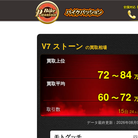
V7 ストーン
の買取相場
買取上位
72
84
〜
買取平均
60
72
〜
取引数
15
台
24
ヵ
データ最終更新：2026年08月