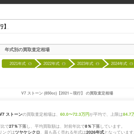
現行】
年式別の買取査定相場
2021年式
2022年式
2023年式
2024年式
5
9
3
0
V7 ストーン (850cc)【2021～現行】 の買取査定相場
V7 ストーン
の買取査定相場は、
60.0〜72.3万円
が平均で、上限は
84.
前比で
27％
下落
し、平均買取額は、対前年比で
8％
下落
しています。
リングは
ツヤケシクロ
、最も高く売れる年式は
2026年式
となっています