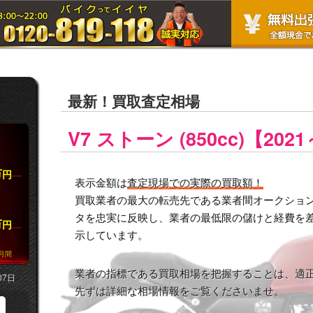
最新！買取査定相場
V7 ストーン (850cc)【20
万
円
表示金額は
査定現場での実際の買取額！
買取業者の最大の転売先である業者間オークション市
タを忠実に反映し、業者の最低限の儲けと経費を
万
円
示しています。
月間
業者の指標である買取相場を把握することは、適
07日
先ずは詳細な相場情報をご覧くださいませ。