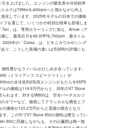
を一段と引き上げました。エンジンの吸気系や冷却効率
大トルクは79Nm/4,400rpmへと僅かながら向上
進化しています。2025年モデルの日本での価格
ルライフを通じて、いくつかの特別仕様車も登場しま
24年の「Ten」は、専用カラーリングに加え、Arrow（ア
最高出力を66.5HP/6,700rpm、最大トル
で、2024年の「Corsa」は、ビキニカウルやシング
であり、こうした装備の違いは売却時の評価にも
市場は、個性豊かなライバルがひしめき合っています。
win 900（トライアンフ スピードツイン）や
00は、900ccの水冷並列2気筒エンジンがもたらす65PS
の価格は119.9万円からと、同年のV7 Stone
が見られます。対するW800は、空冷バーチカルツ
動のタワーなど、徹底してクラシカルな構造とフ
ルの価格が123.2万円からと直接の競合となり、
。この中でV7 Stone 850の個性は際立ってい
Twin 900に匹敵しながらも、その心臓部は唯一無
ーのシャフトドライブという実用的な利点も備えて