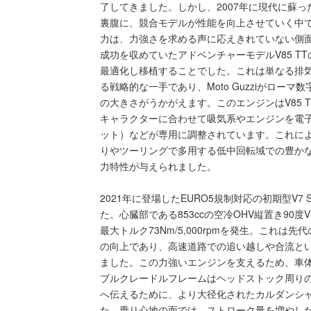
了してきました。しかし、2007年に現代に蘇
裏腹に、競合モデルが性能を向上させていく中で、特に
力は、力強さを求める声に応えきれていない側
成功を収めていたアドベンチャーモデルV85 TT
最適化し移植することでした。これは単なる排気
る戦略的な一手であり、Moto Guzziがロー
の大きさがうかがえます。このエンジンはV85 
キャラクターに合わせて吸気系やエンジンを電子
ット）などが専用に調整されています。これにより
りやツーリングで多用する低中回転域での豊か
力特性が与えられました。
2021年に登場したEURO5規制対応の初期型V7 
た。心臓部である853ccの空冷OHV縦置き90度V
最大トルク73Nm/5,000rpmを発生。これは先代
の向上であり、高速道路での追い越しや合流と
ました。この力強いエンジンを支えるため、車
ブルクレードルフレームはヘッドストック周り
へ伝えるために、より大径化されたカルダンシ
た。乗り心地の面では、ストローク量を増やした