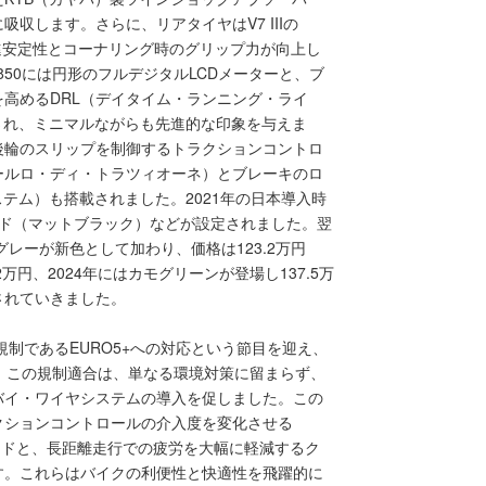
収します。さらに、リアタイヤはV7 IIIの
直進安定性とコーナリング時のグリップ力が向上し
 850には円形のフルデジタルLCDメーターと、ブ
高めるDRL（デイタイム・ランニング・ライ
され、ミニマルながらも先進的な印象を与えま
後輪のスリップを制御するトラクションコントロ
ールロ・ディ・トラツィオーネ）とブレーキのロ
テム）も搭載されました。2021年の日本導入時
ィード（マットブラック）などが設定されました。翌
グレーが新色として加わり、価格は123.2万円
2万円、2024年にはカモグリーンが登場し137.5万
されていきました。
規制であるEURO5+への対応という節目を迎え、
げます。この規制適合は、単なる環境対策に留まらず、
バイ・ワイヤシステムの導入を促しました。この
クションコントロールの介入度を変化させる
モードと、長距離走行での疲労を大幅に軽減するク
す。これらはバイクの利便性と快適性を飛躍的に