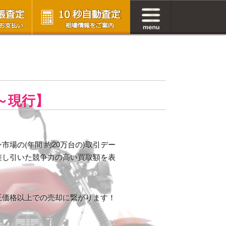
21～現行】
場の(年間 約20万台の)取引デー
差し引いた競争力の高い買取額を表
正価格以上での売却に繋がります！