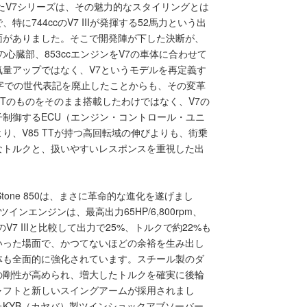
ったV7シリーズは、その魅力的なスタイリングとは
744ccのV7 IIIが発揮する52馬力という出
面がありました。そこで開発陣が下した決断が、
の心臓部、853ccエンジンをV7の車体に合わせて
量アップではなく、V7というモデルを再定義す
マ数字での世代表記を廃止したことからも、その変革
TTのものをそのまま搭載したわけではなく、V7の
制御するECU（エンジン・コントロール・ユニ
、V85 TTが持つ高回転域の伸びよりも、街乗
なトルクと、扱いやすいレスポンスを重視した出
Stone 850は、まさに革命的な進化を遂げまし
ツインエンジンは、最高出力65HP/6,800rpm、
のV7 IIIと比較して出力で25%、トルクで約22%も
いった場面で、かつてないほどの余裕を生み出し
体も全面的に強化されています。スチール製のダ
の剛性が高められ、増大したトルクを確実に後輪
ャフトと新しいスイングアームが採用されまし
KYB（カヤバ）製ツインショックアブソーバー