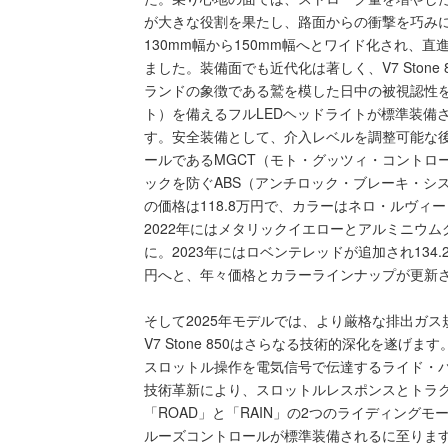
が大きな役割を果たし、路面からの衝撃を巧みに吸
130mm幅から150mm幅へとワイド化され、
ました。装備面でも近代化は著しく、V7 Stone
ランドの象徴である鷲を模した日中の被視認性を
ト）を備えるフルLEDヘッドライトが標準装備
す。安全装備として、介入レベルを調整可能な
ールであるMGCT（モト・グッツィ・コントロ
ックを防ぐABS（アンチロック・ブレーキ・シス
の価格は118.8万円で、カラーはネロ・ルヴ
2022年にはメタリックイエローとアルミニウム
に。2023年にはロベンテレッドが追加され134.
円へと、年々価格とカラーラインナップが更新
そして2025年モデルでは、より厳格な排出ガス
V7 Stone 850はさらなる技術的深化を遂
スロットル操作を電気信号で伝達するライド・
技術革新により、スロットルレスポンスとトラ
「ROAD」と「RAIN」の2つのライディング
ルーズコントロールが標準装備されるに至りま