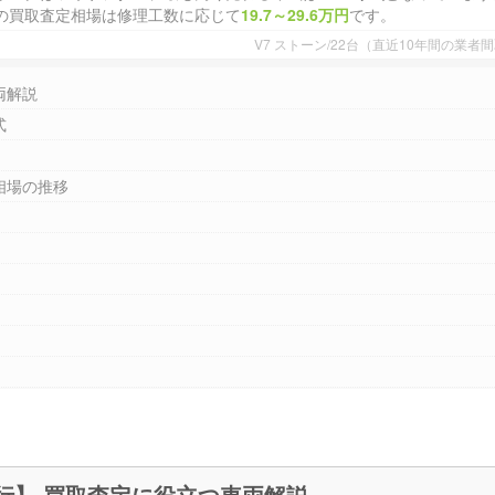
の買取査定相場は修理工数に応じて
19.7～29.6万円
です。
V7 ストーン/22台（直近10年間の業
両解説
式
相場の推移
V7 ストーン (850cc)【2021～現行】 買取査定に役立つ車両解説