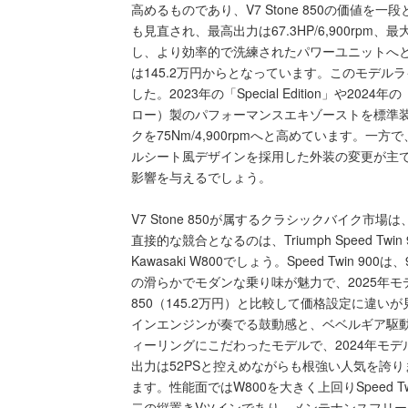
高めるものであり、V7 Stone 850の価値
も見直され、最高出力は67.3HP/6,900rpm、最
し、より効率的で洗練されたパワーユニットへと
は145.2万円からとなっています。このモデ
した。2023年の「Special Edition」や20
ロー）製のパフォーマンスエキゾーストを標準装備し、
クを75Nm/4,900rpmへと高めています。一方
ルシート風デザインを採用した外装の変更が主
影響を与えるでしょう。
V7 Stone 850が属するクラシックバイク
直接的な競合となるのは、Triumph Speed T
Kawasaki W800でしょう。Speed Twin 9
の滑らかでモダンな乗り味が魅力で、2025年モデル
850（145.2万円）と比較して価格設定に違い
インエンジンが奏でる鼓動感と、ベベルギア駆
ィーリングにこだわったモデルで、2024年モデ
出力は52PSと控えめながらも根強い人気を誇ります
ます。性能面ではW800を大きく上回りSpeed 
二の縦置きVツインであり、メンテナンスフリ