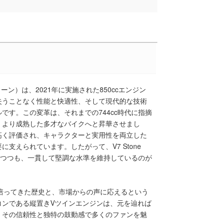
ツィ ストーン）は、2021年に実施された850ccエンジン
失うことなく性能と快適性、そして現代的な技術
です。この変革は、それまでの744cc時代に指摘
、より成熟した多才なバイクへと昇華させまし
高く評価され、キャラクターと実用性を両立した
支えられています。したがって、V7 Stone
しつつも、一貫して堅調な水準を維持しているのが
培ってきた歴史と、市場からの声に応えるという
コンである縦置きVツインエンジンは、元を辿れば
、その信頼性と独特の鼓動感で多くのファンを魅