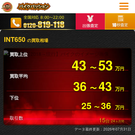
INT650
の買取相場
買取上位
43
53
〜
万
円
買取平均
36
43
〜
万
円
下位
25
36
〜
万
円
取引数
15
台
24
ヵ月間
データ最終更新：2026年07月31日