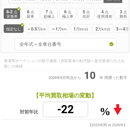
8-2
8
7
6
5
4
3
点
点
点
点
点
点
点
実働車
新車
超極上
極上車
良好
使用感有
難有
～0.5
～1
1
2
3～4
指定なし
万km
万km
万km台
万km台
万
業者間オークションの取引価格（買取業者の転売額＝販売業者の仕入れ
額）の推移
10
2026年8月時点から
年
間遡った数字
【平均買取相場の変動】
-22
%
対前年比
【2025年間 vs 2026年】