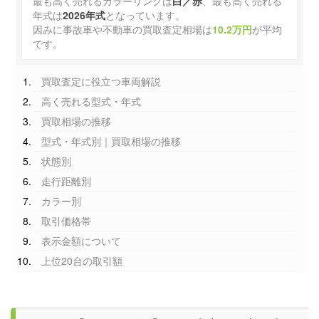
最も高く売れるカラーリングは
白／赤
、最も高く売れる
年式は
2026年式
となっています。
因みに事故車や不動車の買取査定相場は
10.2万円
が平均
です。
買取査定に役立つ車両解説
高く売れる型式・年式
買取相場の推移
型式・年式別｜買取相場の推移
状態別
走行距離別
カラー別
取引価格帯
表示金額について
上位20台の取引額