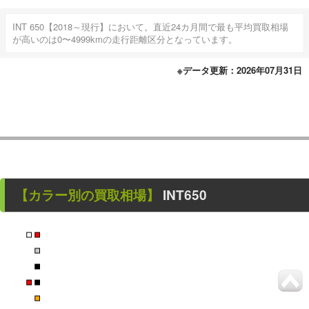
INT 650【2018～現行】において。直近24カ月間で最も平均買取相場
が高いのは0〜4999kmの走行距離区分となっています。
※データ更新：2026年07月31日
【カラー別の買取相場】
INT650
■
■
■
■
■
■
■