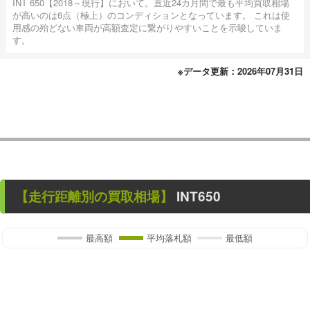
INT 650【2018～現行】において。直近24カ月間で最も平均買取相場
が高いのは6点（極上）のコンディションとなっています。 これは使
用感の殆どない車両が高額査定に繋がりやすいことを示唆していま
す。
※データ更新：2026年07月31日
【走行距離別の買取相場】
INT650
最高額
平均落札額
最低額