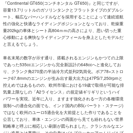
『Continental GT650(コンチネンタル GT650)』と同じですが、
容量13.7リットルのガソリンタンクとフラットタイプのダブルシ
ート、幅広なバーハンドルなどを採用することによって連続巡航
性の強化と快適なライディングポジションとなっており、乾燥重
量202kgの車体とシート高804ｍｍの高さにより、思い切った重
心移動による爽快なライディングフィールを身上としたモデルだ
と言えるでしょう。
車名末尾の数字が示す通り、搭載されるエンジンもかつての上限
であった535ccエンジンから完全新設計の648ccへと進化してお
り、クランク角270度の半油冷方式並列2気筒化。ボア78×ストロ
ーク67.8mmのエンジンが生み出す最大出力は47PS/7,250rpmと
控えめではあるものの、欧州市場における19歳で取得が可能な排
気量上限なしの「A2ライセンス」の規定値ギリギリというハイ
パワーを実現。近年に入り、ますます強化される一方の各種環境
規制への適合化の面でも、インド国内のBS(バーラト・ステージ)
ではなく欧州のユーロ5適合化を大前提とした作りであることを
公言しており、車体・エンジンの両面から見ても紛れもない世界
戦略車と呼ぶに相応しい刷新が図られました。クラシカルなエン
ジン造形とは裏腹に、その中身はバルブロッカーアームにバルブ