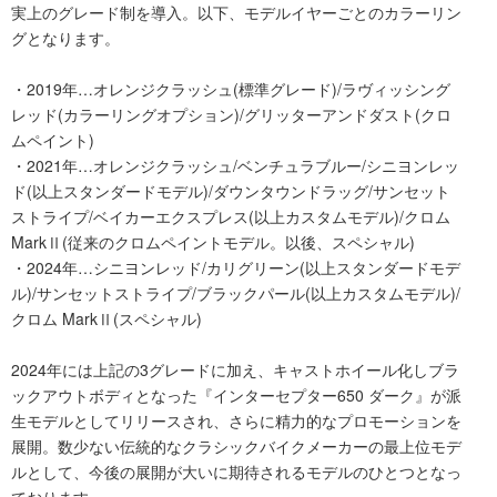
実上のグレード制を導入。以下、モデルイヤーごとのカラーリン
グとなります。
・2019年…オレンジクラッシュ(標準グレード)/ラヴィッシング
レッド(カラーリングオプション)/グリッターアンドダスト(クロ
ムペイント)
・2021年…オレンジクラッシュ/ベンチュラブルー/シニヨンレッ
ド(以上スタンダードモデル)/ダウンタウンドラッグ/サンセット
ストライプ/ベイカーエクスプレス(以上カスタムモデル)/クロム
MarkⅡ(従来のクロムペイントモデル。以後、スペシャル)
・2024年…シニヨンレッド/カリグリーン(以上スタンダードモデ
ル)/サンセットストライプ/ブラックパール(以上カスタムモデル)/
クロム MarkⅡ(スペシャル)
2024年には上記の3グレードに加え、キャストホイール化しブラ
ックアウトボディとなった『インターセプター650 ダーク』が派
生モデルとしてリリースされ、さらに精力的なプロモーションを
展開。数少ない伝統的なクラシックバイクメーカーの最上位モデ
ルとして、今後の展開が大いに期待されるモデルのひとつとなっ
ております。