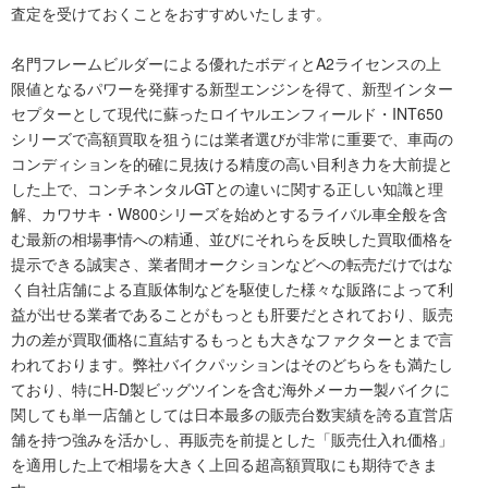
査定を受けておくことをおすすめいたします。
名門フレームビルダーによる優れたボディとA2ライセンスの上
限値となるパワーを発揮する新型エンジンを得て、新型インター
セプターとして現代に蘇ったロイヤルエンフィールド・INT650
シリーズで高額買取を狙うには業者選びが非常に重要で、車両の
コンディションを的確に見抜ける精度の高い目利き力を大前提と
した上で、コンチネンタルGTとの違いに関する正しい知識と理
解、カワサキ・W800シリーズを始めとするライバル車全般を含
む最新の相場事情への精通、並びにそれらを反映した買取価格を
提示できる誠実さ、業者間オークションなどへの転売だけではな
く自社店舗による直販体制などを駆使した様々な販路によって利
益が出せる業者であることがもっとも肝要だとされており、販売
力の差が買取価格に直結するもっとも大きなファクターとまで言
われております。弊社バイクパッションはそのどちらをも満たし
ており、特にH-D製ビッグツインを含む海外メーカー製バイクに
関しても単一店舗としては日本最多の販売台数実績を誇る直営店
舗を持つ強みを活かし、再販売を前提とした「販売仕入れ価格」
を適用した上で相場を大きく上回る超高額買取にも期待できま