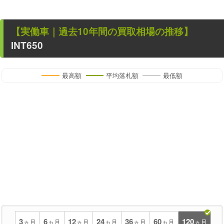
【
実働車
｜過去
10
年
間の買取相場の推移】
INT650
最高額
平均落札額
最低額
3
6
12
24
36
60
120
ヵ月
ヵ月
ヵ月
ヵ月
ヵ月
ヵ月
ヵ月