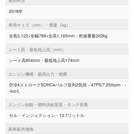
発売年月
2018年
車両サイズ（mm）・重量（kg）
全長2,122×全幅789×全高1,165mm・乾燥重量202kg
シート高・最低地上高（mm）
シート高804mm・最低地上高174mm
エンジン機構・最高出力・燃費
空冷4ストロークSOHC4バルブ並列2気筒・47PS/7,250rpm・-
-km/L
エンジン始動・燃料供給装置・タンク容量
セル・インジェクション・13.7リットル
新車販売価格