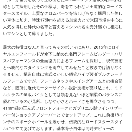
称として採用したその仕様は、奇をてらわない王道的なロードス
タースタイル。上質なクロムパーツを惜しげもなく採用した美し
い車体に加え、時速175kmを超える加速力とで米国市場を中心に
人気を博した稀代の名車と言えるマシンの名を受け継ぐに相応し
いマシンとして蘇りました。
最大の特徴はなんと言ってもそのボディにあり、2015年にロイ
ヤルエンフィールドが傘下に納めた名門フレームビルダー・ハリ
スパフォーマンスの全面協力によるフレームを採用し、現代技術
と伝統的なスタイリングを両立してみせたこと抜きでは語り尽く
せません。構造自体は古式ゆかしい鋼管パイプ製ダブルクレード
ルフレームですが、フレームネックやスイングアームとの接合部
など、随所に近代モーターサイクル設計技術が盛り込まれ、ミド
ルクラスの量販バイクとしては類を見ないほど剛柔のバランスに
優れているのが見所。しなやかさとハードさを両立させつつ、
41mm径の正立式フロントフォークとガブリエル製ツインリザー
バー付ショックアブソーバーとでセットアップ。これに前後18イ
ンチのスポークホイールを履かせ、伝統的なロードスタースタイ
ルに仕立てあげております。基本骨子自体は同時デビューの