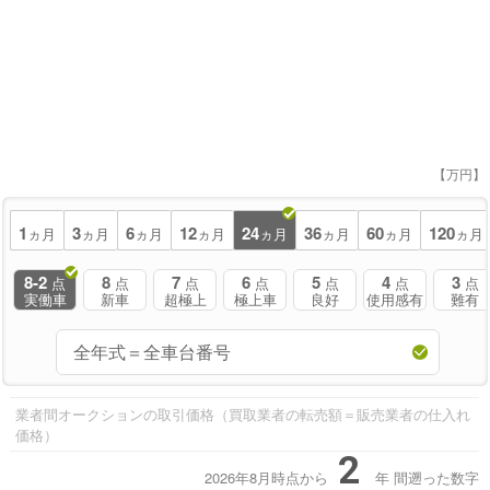
【万円】
1
3
6
12
24
36
60
120
ヵ月
ヵ月
ヵ月
ヵ月
ヵ月
ヵ月
ヵ月
ヵ月
8-2
8
7
6
5
4
3
点
点
点
点
点
点
点
実働車
新車
超極上
極上車
良好
使用感有
難有
業者間オークションの取引価格（買取業者の転売額＝販売業者の仕入れ
価格）
2
2026年8月時点から
年
間遡った数字