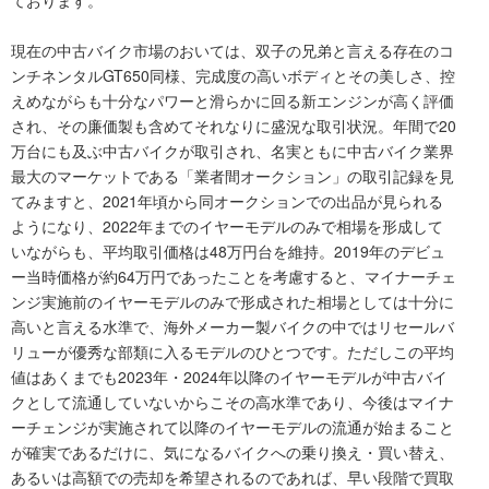
現在の中古バイク市場のおいては、双子の兄弟と言える存在のコ
ンチネンタルGT650同様、完成度の高いボディとその美しさ、控
えめながらも十分なパワーと滑らかに回る新エンジンが高く評価
され、その廉価製も含めてそれなりに盛況な取引状況。年間で20
万台にも及ぶ中古バイクが取引され、名実ともに中古バイク業界
最大のマーケットである「業者間オークション」の取引記録を見
てみますと、2021年頃から同オークションでの出品が見られる
ようになり、2022年までのイヤーモデルのみで相場を形成して
いながらも、平均取引価格は48万円台を維持。2019年のデビュ
ー当時価格が約64万円であったことを考慮すると、マイナーチェ
ンジ実施前のイヤーモデルのみで形成された相場としては十分に
高いと言える水準で、海外メーカー製バイクの中ではリセールバ
リューが優秀な部類に入るモデルのひとつです。ただしこの平均
値はあくまでも2023年・2024年以降のイヤーモデルが中古バイ
クとして流通していないからこその高水準であり、今後はマイナ
ーチェンジが実施されて以降のイヤーモデルの流通が始まること
が確実であるだけに、気になるバイクへの乗り換え・買い替え、
あるいは高額での売却を希望されるのであれば、早い段階で買取