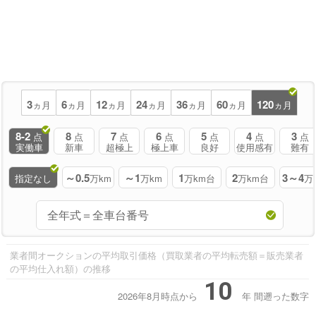
3
6
12
24
36
60
120
ヵ月
ヵ月
ヵ月
ヵ月
ヵ月
ヵ月
ヵ月
8-2
8
7
6
5
4
3
点
点
点
点
点
点
点
実働車
新車
超極上
極上車
良好
使用感有
難有
～0.5
～1
1
2
3～4
指定なし
万km
万km
万km台
万km台
万
業者間オークションの平均取引価格（買取業者の平均転売額＝販売業者
の平均仕入れ額）の推移
10
2026年8月時点から
年
間遡った数字