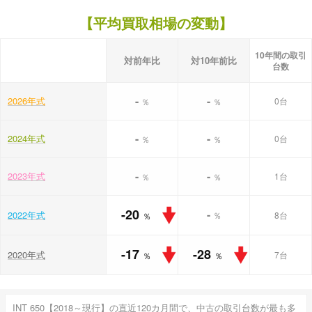
【平均買取相場の変動】
10年間の取引
対前年比
対10年前比
台数
-
-
2026年式
0台
％
％
-
-
2024年式
0台
％
％
-
-
2023年式
1台
％
％
-20
-
2022年式
％
8台
％
-17
-28
2020年式
7台
％
％
INT 650【2018～現行】の直近120カ月間で、中古の取引台数が最も多