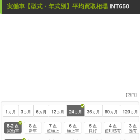
実働車
【型式・年式別】平均買取相場
INT650
【万円】
1
3
6
12
24
36
60
120
ヵ月
ヵ月
ヵ月
ヵ月
ヵ月
ヵ月
ヵ月
ヵ月
8-2
8
7
6
5
4
3
点
点
点
点
点
点
点
実働車
新車
超極上
極上車
良好
使用感有
難有