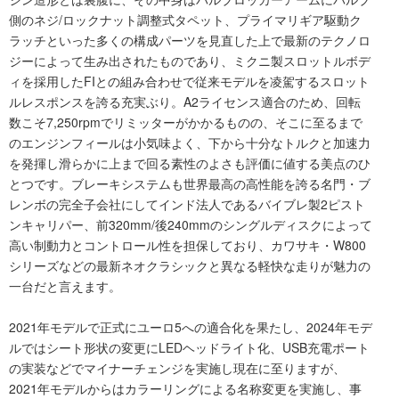
側のネジ/ロックナット調整式タペット、プライマリギア駆動ク
ラッチといった多くの構成パーツを見直した上で最新のテクノロ
ジーによって生み出されたものであり、ミクニ製スロットルボデ
ィを採用したFIとの組み合わせで従来モデルを凌駕するスロット
ルレスポンスを誇る充実ぶり。A2ライセンス適合のため、回転
数こそ7,250rpmでリミッターがかかるものの、そこに至るまで
のエンジンフィールは小気味よく、下から十分なトルクと加速力
を発揮し滑らかに上まで回る素性のよさも評価に値する美点のひ
とつです。ブレーキシステムも世界最高の高性能を誇る名門・ブ
レンボの完全子会社にしてインド法人であるバイブレ製2ピスト
ンキャリパー、前320mm/後240mmのシングルディスクによって
高い制動力とコントロール性を担保しており、カワサキ・W800
シリーズなどの最新ネオクラシックと異なる軽快な走りが魅力の
一台だと言えます。
2021年モデルで正式にユーロ5への適合化を果たし、2024年モデ
ルではシート形状の変更にLEDヘッドライト化、USB充電ポート
の実装などでマイナーチェンジを実施し現在に至りますが、
2021年モデルからはカラーリングによる名称変更を実施し、事