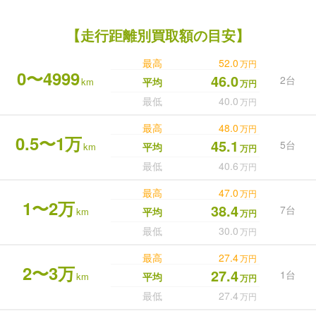
【走行距離別買取額の目安】
最高
52.0
万円
0〜4999
46.0
2台
km
平均
万円
最低
40.0
万円
最高
48.0
万円
0.5〜1万
45.1
5台
km
平均
万円
最低
40.6
万円
最高
47.0
万円
1〜2万
38.4
7台
km
平均
万円
最低
30.0
万円
最高
27.4
万円
2〜3万
27.4
1台
km
平均
万円
最低
27.4
万円