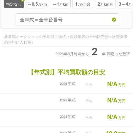
～0.5
～1
1
2
3～4
指定なし
万km
万km
万km台
万km台
万
業者間オークションの平均取引価格（買取業者の平均転売額＝販売業者
の平均仕入れ額）
2
2026年8月時点から
年
間遡った数字
【年式別】平均買取額の目安
N/A
年式
2026
万円
平均
N/A
年式
2025
万円
平均
N/A
年式
2024
万円
平均
40.0
年式
2023