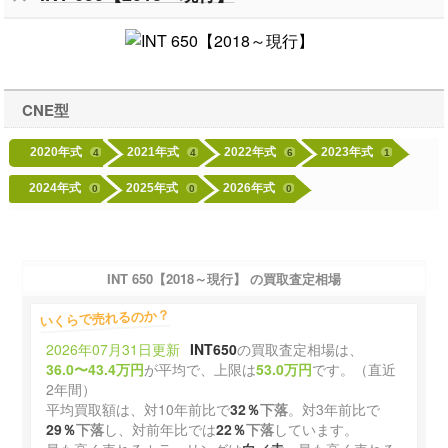
CNE型
2020年式
2021年式
2022年式
2023年式
4
4
6
1
2024年式
2025年式
2026年式
0
0
0
INT 650【2018～現行】 の買取査定相場
いくらで売れるのか？
2026年07月31日更新
INT650
の買取査定相場は、
36.0〜43.4万円
が平均で、上限は
53.0万円
です。（直近
2年間）
平均買取額は、対10年前比で
32％
下落
。対3年前比で
29％
下落
し、対前年比では
22％
下落
しています。