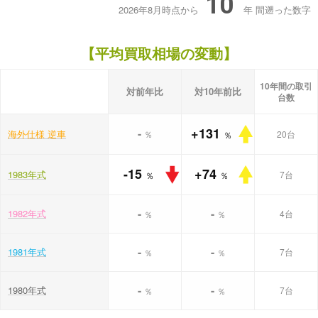
10
2026年8月時点から
年
間遡った数字
【平均買取相場の変動】
10年間の取引
対前年比
対10年前比
台数
+131
-
海外仕様 逆車
％
20台
％
-15
+74
1983年式
7台
％
％
-
-
1982年式
4台
％
％
-
-
1981年式
7台
％
％
-
-
1980年式
7台
％
％