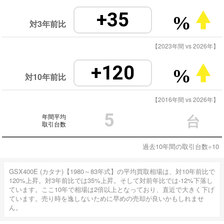
+35
%
対3年前比
【2023年間 vs 2026年】
+120
%
対10年前比
【2016年間 vs 2026年】
5
年間平均
台
取引台数
過去10年間の取引台数÷10
GSX400E (カタナ)【1980～83年式】の平均買取相場は、対10年前比で
120%上昇。対3年前比では35%上昇。そして対前年比では-12%下落し
ています。ここ10年で相場は2倍以上となっており、直近で大きく下げ
ています。売り時を逸しないために早めの売却が良いかもしれませ
ん。