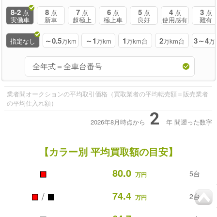
8-2
8
7
6
5
4
3
点
点
点
点
点
点
点
実働車
新車
超極上
極上車
良好
使用感有
難有
～0.5
～1
1
2
3～4
指定なし
万km
万km
万km台
万km台
万
業者間オークションの平均取引価格（買取業者の平均転売額＝販売業者
の平均仕入れ額）
2
2026年8月時点から
年
間遡った数字
【カラー別 平均買取額の目安】
■
80.0
5台
万円
■
■
74.4
/
2台
万円