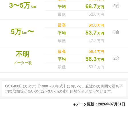
3〜5万
68.7
5台
km
平均
万円
最低
52.0
万円
最高
60.0
万円
5万
〜
53.7
3台
km
平均
万円
最低
47.2
万円
最高
59.4
不明
万円
56.3
2台
平均
万円
メーター改
最低
53.2
万円
GSX400E (カタナ)【1980～83年式】において。直近24カ月間で最も平
均買取相場が高いのは2〜3万kmの走行距離区分となっています。
※データ更新：2026年07月31日