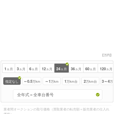
【万円】
1
3
6
12
24
36
60
120
ヵ月
ヵ月
ヵ月
ヵ月
ヵ月
ヵ月
ヵ月
ヵ月
～0.5
～1
1
2
3～4
指定なし
万km
万km
万km台
万km台
万
業者間オークションの取引価格（買取業者の転売額＝販売業者の仕入れ
価格）