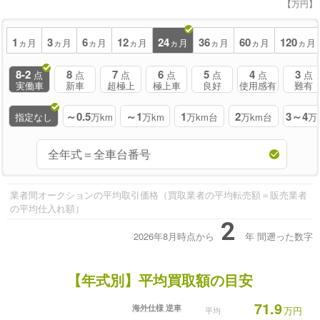
【万円】
1
3
6
12
24
36
60
120
ヵ月
ヵ月
ヵ月
ヵ月
ヵ月
ヵ月
ヵ月
ヵ月
8-2
8
7
6
5
4
3
点
点
点
点
点
点
点
実働車
新車
超極上
極上車
良好
使用感有
難有
～0.5
～1
1
2
3～4
指定なし
万km
万km
万km台
万km台
万
業者間オークションの平均取引価格（買取業者の平均転売額＝販売業者
の平均仕入れ額）
2
2026年8月時点から
年
間遡った数字
【年式別】平均買取額の目安
71.9
海外仕様 逆車
万円
平均