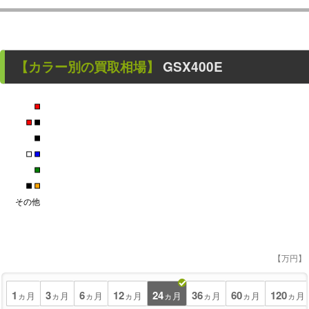
【カラー別の買取相場】
GSX400E
■
■
■
■
■
■
■
■
■
その他
【万円】
1
3
6
12
24
36
60
120
ヵ月
ヵ月
ヵ月
ヵ月
ヵ月
ヵ月
ヵ月
ヵ月