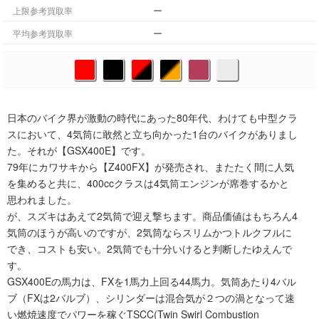
ー
上限参考買取率
ー
平均参考買取率
日本のバイク界が激動の時代にあった80年代、わけても中型クラ
スにおいて、4気筒に敢然と立ち向かった1台のバイクがありまし
た。それが【GSX400E】です。
79年にカワサキから【Z400FX】が発売され、またたく間に人気
を集めると共に、400ccクラスは4気筒エンジンが席巻するかと
思われました。
が、スズキはあえて2気筒で迎え撃ちます。商品価値はもちろん4
気筒のほうが高いのですが、2気筒ならスリムかつトルクフルに
でき、コストも安い。2気筒でも十分いけると判断したゆえんで
す。
GSX400Eの馬力は、FXを1馬力上回る44馬力。気筒あたり4バル
ブ（FXは2バルブ）、シリンダーは混合気が２つの渦となって速
い燃焼速度でパワーを稼ぐTSCC(Twin Swirl Combustion