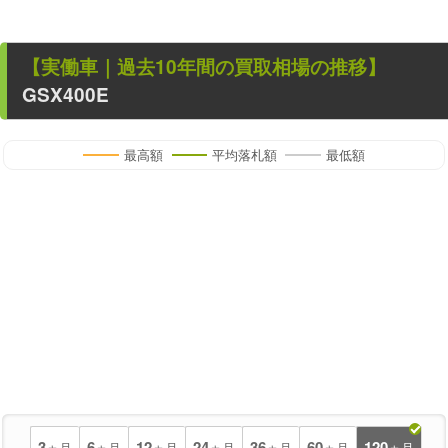
【
実働車
｜過去
10
年
間の買取相場の推移】
GSX400E
最高額
平均落札額
最低額
3
6
12
24
36
60
120
ヵ月
ヵ月
ヵ月
ヵ月
ヵ月
ヵ月
ヵ月