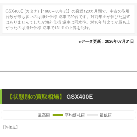
GSX400E (カタナ)【1980～83年式】の直近120カ月間で、中古の取引
台数が最も多いのは海外仕様 逆車で20台です。対前年比が伸びた型式
はありませんでしたが海外仕様 逆車は同水準。対10年前比でが最も上
がったのは海外仕様 逆車で131％の上昇を記録。
※データ更新：2026年07月31日
【状態別の買取相場】
GSX400E
最高額
平均落札額
最低額
【評価点】