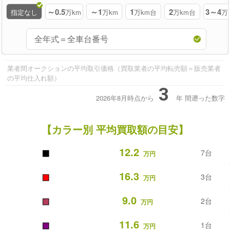
～0.5
～1
1
2
3～4
指定なし
万km
万km
万km台
万km台
万
業者間オークションの平均取引価格（買取業者の平均転売額＝販売業者
の平均仕入れ額）
3
2026年8月時点から
年
間遡った数字
【カラー別 平均買取額の目安】
■
12.2
7台
万円
■
16.3
3台
万円
■
9.0
2台
万円
■
11.6
1台
万円