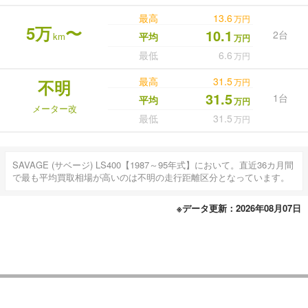
最高
13.6
万円
5万
〜
10.1
2台
km
平均
万円
最低
6.6
万円
最高
31.5
不明
万円
31.5
1台
平均
万円
メーター改
最低
31.5
万円
SAVAGE (サベージ) LS400【1987～95年式】において。直近36カ月間
で最も平均買取相場が高いのは不明の走行距離区分となっています。
※データ更新：2026年08月07日