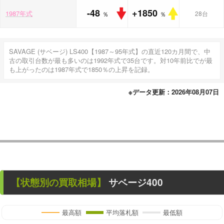
-48
+1850
1987年式
28台
％
％
SAVAGE (サベージ) LS400【1987～95年式】の直近120カ月間で、中
古の取引台数が最も多いのは1992年式で35台です。対10年前比でが最
も上がったのは1987年式で1850％の上昇を記録。
※データ更新：2026年08月07日
【状態別の買取相場】
サベージ400
最高額
平均落札額
最低額