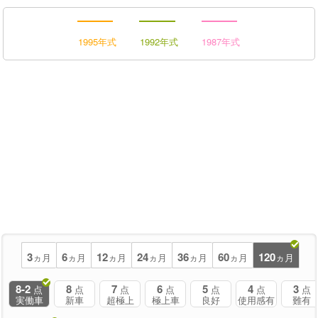
1995年式
1992年式
1987年式
3
6
12
24
36
60
120
ヵ月
ヵ月
ヵ月
ヵ月
ヵ月
ヵ月
ヵ月
8-2
8
7
6
5
4
3
点
点
点
点
点
点
点
実働車
新車
超極上
極上車
良好
使用感有
難有