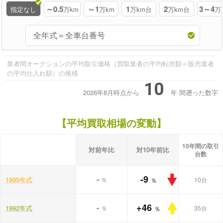
～0.5
～1
1
2
3～4
指定なし
万km
万km
万km台
万km台
万
業者間オークションの平均取引価格（買取業者の平均転売額＝販売業者
の平均仕入れ額）の推移
10
2026年8月時点から
年
間遡った数字
【平均買取相場の変動】
10年間の取引
対前年比
対10年前比
台数
-9
-
1995年式
％
10台
％
+46
-
1992年式
％
35台
％