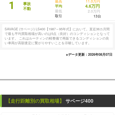
最高
11.0万円
1
事故
4.6万円
平均
不動
最低
2.0万円
取引
13台
SAVAGE (サベージ) LS400【1987～95年式】において。直近36カ月間
で最も平均買取相場が高いのは5点（良好）のコンディションとなって
います。 これはルーティンの軽整備で再販できるコンディションの良
い車両が高額査定に繋がりやすいことを示唆しています。
※データ更新：2026年08月07日
【走行距離別の買取相場】
サベージ400