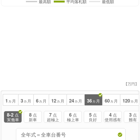
最高額
平均落札額
最低額
【万円】
1
3
6
12
24
36
60
120
ヵ月
ヵ月
ヵ月
ヵ月
ヵ月
ヵ月
ヵ月
ヵ月
8-2
8
7
6
5
4
3
点
点
点
点
点
点
点
実働車
新車
超極上
極上車
良好
使用感有
難有