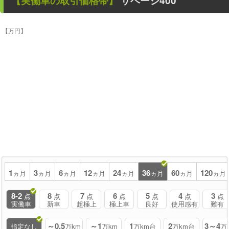
【
実働車
の取引価格帯】
サベージ400
【万円】
1
3
6
12
24
36
60
120
ヵ月
ヵ月
ヵ月
ヵ月
ヵ月
ヵ月
ヵ月
ヵ月
8-2
8
7
6
5
4
3
点
点
点
点
点
点
点
実働車
新車
超極上
極上車
良好
使用感有
難有
～0.5
～1
1
2
3～4
指定なし
万km
万km
万km台
万km台
万