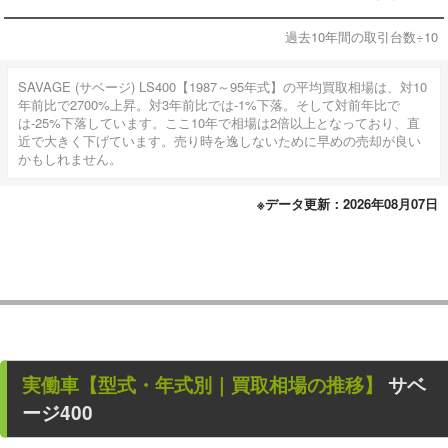
過去10年間の取引台数÷10
SAVAGE (サベージ) LS400【1987～95年式】の平均買取相場は、対10
年前比で2700%上昇。対3年前比では-1%下落。そして対前年比で
は-25%下落しています。ここ10年で相場は2倍以上となっており、直
近で大きく下げています。売り時を逸しないために早めの売却が良い
かもしれません。
※データ更新：2026年08月07日
実働車
【型式・年式別｜買取相場の推移】
サベ
ージ400