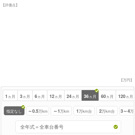
【評価点】
【万円】
1
3
6
12
24
36
60
120
ヵ月
ヵ月
ヵ月
ヵ月
ヵ月
ヵ月
ヵ月
ヵ月
～0.5
～1
1
2
3～4
指定なし
万km
万km
万km台
万km台
万