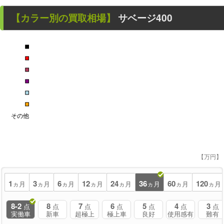
【カラー別の買取相場】
サベージ400
■
■
■
■
■
■
その他
【万円】
1
3
6
12
24
36
60
120
ヵ月
ヵ月
ヵ月
ヵ月
ヵ月
ヵ月
ヵ月
ヵ月
8-2
8
7
6
5
4
3
点
点
点
点
点
点
点
実働車
新車
超極上
極上車
良好
使用感有
難有