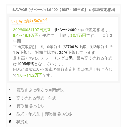
SAVAGE (サベージ) LS400【1987～95年式】 の買取査定相場
いくらで売れるのか？
2026年08月07日更新
サベージ400
の買取査定相場は、
9.4〜16.9万円
が平均で、上限は
32.1万円
です。（直近3
年間）
平均買取額は、対10年前比で
2700％
上昇
。対3年前比で
1％
下落
し、対前年比では
25％
下落
しています。
最も高く売れるカラーリングは
黒
、最も高く売れる年式
は
1995年式
となっています。
因みに事故車や不動車の買取査定相場は修理工数に応じ
て
1.0～11.2万円
です。
買取査定に役立つ車両解説
高く売れる型式・年式
買取相場の推移
型式・年式別｜買取相場の推移
状態別