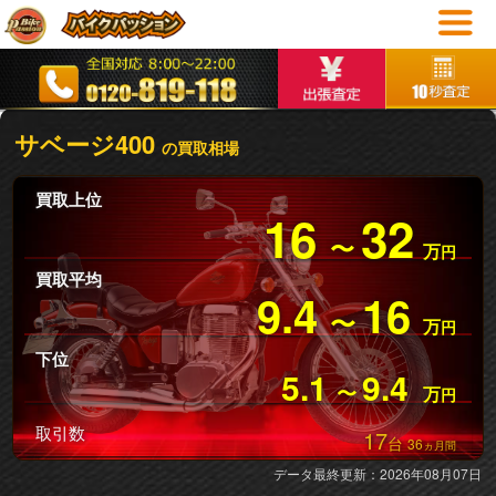
サベージ400
の買取相場
買取上位
16
32
〜
万
円
買取平均
9.4
16
〜
万
円
下位
5.1
9.4
〜
万
円
取引数
17
台
36
ヵ月間
データ最終更新：2026年08月07日