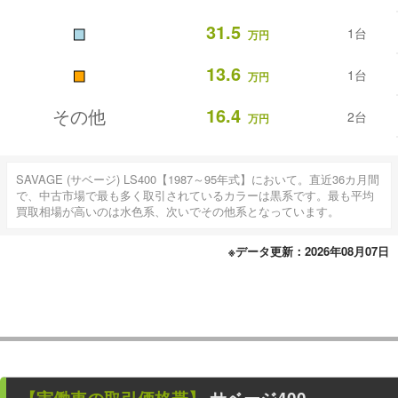
■
31.5
1台
万円
■
13.6
1台
万円
16.4
その他
2台
万円
SAVAGE (サベージ) LS400【1987～95年式】において。直近36カ月間
で、中古市場で最も多く取引されているカラーは黒系です。最も平均
買取相場が高いのは水色系、次いでその他系となっています。
※データ更新：2026年08月07日