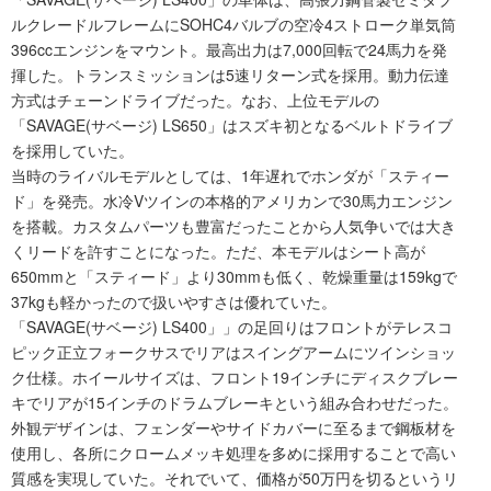
ルクレードルフレームにSOHC4バルブの空冷4ストローク単気筒
396ccエンジンをマウント。最高出力は7,000回転で24馬力を発
揮した。トランスミッションは5速リターン式を採用。動力伝達
方式はチェーンドライブだった。なお、上位モデルの
「SAVAGE(サベージ) LS650」はスズキ初となるベルトドライブ
を採用していた。
当時のライバルモデルとしては、1年遅れでホンダが「スティー
ド」を発売。水冷Vツインの本格的アメリカンで30馬力エンジン
を搭載。カスタムパーツも豊富だったことから人気争いでは大き
くリードを許すことになった。ただ、本モデルはシート高が
650mmと「スティード」より30mmも低く、乾燥重量は159kgで
37kgも軽かったので扱いやすさは優れていた。
「SAVAGE(サベージ) LS400」」の足回りはフロントがテレスコ
ピック正立フォークサスでリアはスイングアームにツインショッ
ク仕様。ホイールサイズは、フロント19インチにディスクブレー
キでリアが15インチのドラムブレーキという組み合わせだった。
外観デザインは、フェンダーやサイドカバーに至るまで鋼板材を
使用し、各所にクロームメッキ処理を多めに採用することで高い
質感を実現していた。それでいて、価格が50万円を切るというリ