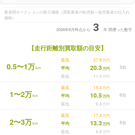
業者間オークションの取引価格（買取業者の転売額＝販売業者の仕入れ
価格）
3
2026年8月時点から
年
間遡った数字
【走行距離別買取額の目安】
最高
27.8
万円
0.5〜1万
20.3
3台
km
平均
万円
最低
11.0
万円
最高
15.4
万円
1〜2万
10.5
6台
km
平均
万円
最低
6.4
万円
最高
17.4
万円
2〜3万
13.3
5台
km
平均
万円
最低
6.8
万円