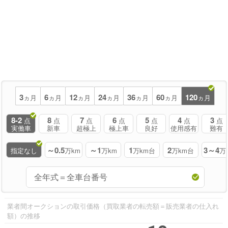
3
6
12
24
36
60
120
ヵ月
ヵ月
ヵ月
ヵ月
ヵ月
ヵ月
ヵ月
8-2
8
7
6
5
4
3
点
点
点
点
点
点
点
実働車
新車
超極上
極上車
良好
使用感有
難有
～0.5
～1
1
2
3～4
指定なし
万km
万km
万km台
万km台
万
業者間オークションの取引価格（買取業者の転売額＝販売業者の仕入れ
額）の推移