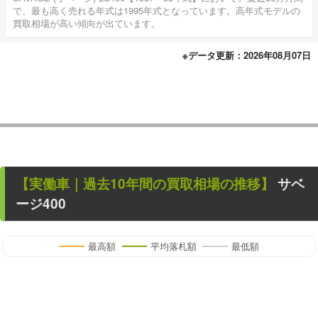
で、最も高く売れる年式は1995年式となっています。高年式モデルの
買取相場が高い傾向が出ています。
※データ更新：2026年08月07日
【
実働車
｜過去
10
年
間の買取相場の推移】
サベ
ージ400
最高額
平均落札額
最低額