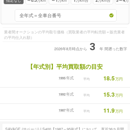
～0.5
～1
1
2
3～4
指定なし
万km
万km
万km台
万km台
万
業者間オークションの平均取引価格（買取業者の平均転売額＝販売業者
の平均仕入れ額）
3
2026年8月時点から
年
間遡った数字
【年式別】平均買取額の目安
18.5
年式
1995
万円
平均
15.3
年式
1992
万円
平均
11.9
年式
1987
万円
平均
SAVAGE (サベージ) LS400【1987～95年式】において。直近36カ月間