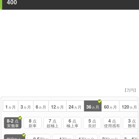
400
【万円】
1
3
6
12
24
36
60
120
ヵ月
ヵ月
ヵ月
ヵ月
ヵ月
ヵ月
ヵ月
ヵ月
8-2
8
7
6
5
4
3
点
点
点
点
点
点
点
実働車
新車
超極上
極上車
良好
使用感有
難有