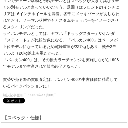
ョンでチェーン駆動と初代モデルとはスペックが大きく異なり全
くの別モデルと言っていいだろう。足回りはフロント21インチに
リアは16インチホイールを装着。各部にメッキパーツがあしらわ
れており、ノーマル状態でもカスタムチョッパーをイメージさせ
るスタイリングだった。
ライバルモデルとしては、ヤマハ「ドラッグスター」やホンダ
「スティード」が比較対象になる。「バルカン400」はベースが
上位モデルになっているため乾燥重量が227kgもあり、競合2モ
デルより20kg以上も重たかった。
「バルカン400」は、その後カラーチェンジを実施しながら1998
年モデルまで生産されて販売終了となった。
買替や売る際の買取査定は、バルカン400の中古価値に精通して
いるバイクパッションに！
解説記事更新日：2021年11月08日
【スペック・仕様】