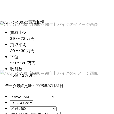
バルカン400
の買取相場
買取上位
39
〜
72
万
円
買取平均
20
〜
39
万
円
下位
5.9
〜
20
万
円
取引数
75
台
12
ヵ月間
データ最終更新：2026年07月31日