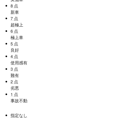
8
点
新車
7
点
超極上
6
点
極上車
5
点
良好
4
点
使用感有
3
点
難有
2
点
劣悪
1
点
事故不動
指定なし