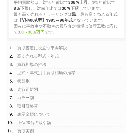
平均買取額は、対10年前比で
306％
上昇
。対3年前比で
8％
下落
し、対前年比では
30％
下落
しています。
最も高く売れるカラーリングは
黒
、最も高く売れる年式
は
【VN400A型】1995～98年式
となっています。
因みに事故車や不動車の買取査定相場は修理工数に応じ
て
3.0～30.6万円
です。
買取査定に役立つ車両解説
高く売れる型式・年式
買取相場の推移
型式・年式別｜買取相場の推移
状態別
走行距離別
カラー別
取引価格帯
表示金額について
上位20台の取引額
買取実例