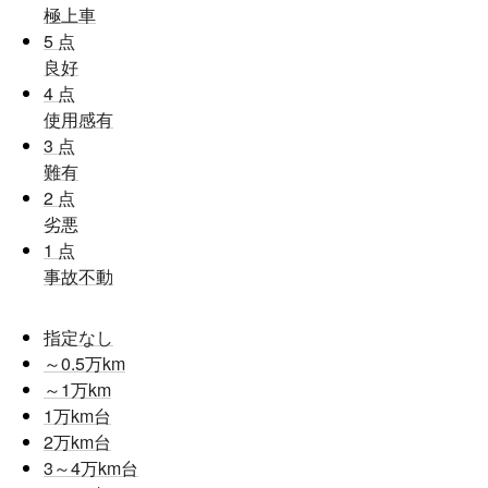
極上車
5
点
良好
4
点
使用感有
3
点
難有
2
点
劣悪
1
点
事故不動
指定なし
～0.5
万km
～1
万km
1
万km台
2
万km台
3～4
万km台