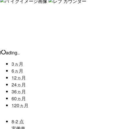
l
ading..
3
ヵ月
6
ヵ月
12
ヵ月
24
ヵ月
36
ヵ月
60
ヵ月
120
ヵ月
8-2
点
実働車