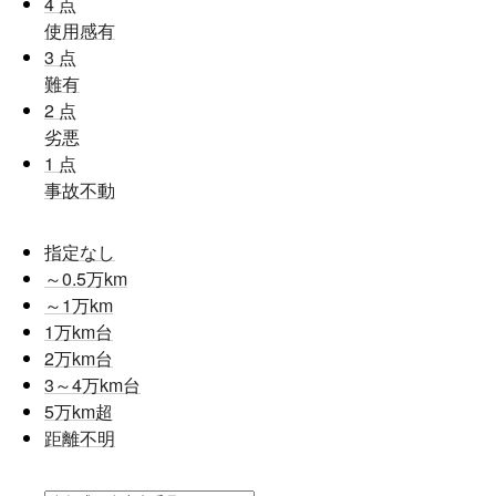
4
点
使用感有
3
点
難有
2
点
劣悪
1
点
事故不動
指定なし
～0.5
万km
～1
万km
1
万km台
2
万km台
3～4
万km台
5
万km超
距離不明