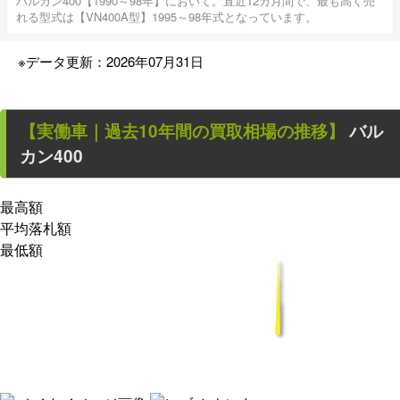
バルカン400【1990～98年】において。直近12カ月間で、最も高く売
れる型式は【VN400A型】1995～98年式となっています。
※データ更新：2026年07月31日
【
実働車
｜過去
10
年
間の買取相場の推移】
バル
カン400
最高額
平均落札額
最低額