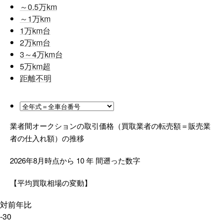
～0.5
万km
～1
万km
1
万km台
2
万km台
3～4
万km台
5
万km超
距離不明
業者間オークションの取引価格（買取業者の転売額＝販売業
者の仕入れ額）の推移
2026年8月時点から
10
年
間遡った数字
【平均買取相場の変動】
対前年比
-30