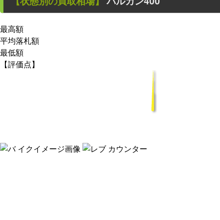
【状態別の買取相場】
バルカン400
最高額
平均落札額
最低額
【評価点】