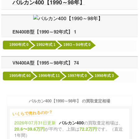
バルカン400【1990～98年】
EN400B型【1990～92年式】
1
1990年式
0
1992年式
1
1993～94年式
0
VN400A型【1995～98年式】
74
1995年式
60
1996年式
11
1997年式
0
1998年式
3
バルカン400【1990～98年】 の買取査定相場
いくらで売れるのか？
2026年07月31日更新
バルカン400
の買取査定相場は、
20.6〜39.6万円
が平均で、上限は
72.2万円
です。（直近
1年間）