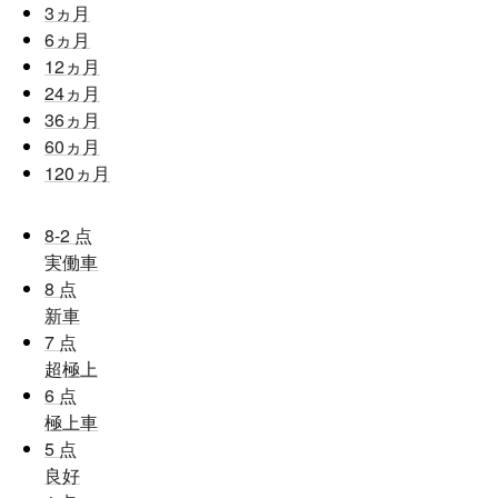
3
ヵ月
6
ヵ月
12
ヵ月
24
ヵ月
36
ヵ月
60
ヵ月
120
ヵ月
8-2
点
実働車
8
点
新車
7
点
超極上
6
点
極上車
5
点
良好