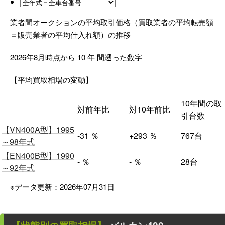
業者間オークションの平均取引価格（買取業者の平均転売額
＝販売業者の平均仕入れ額）の推移
2026年8月時点から
10
年
間遡った数字
【平均買取相場の変動】
10年間の取
対前年比
対10年前比
引台数
【VN400A型】1995
-31
％
+293
％
767台
～98年式
【EN400B型】1990
-
％
-
％
28台
～92年式
※データ更新：2026年07月31日