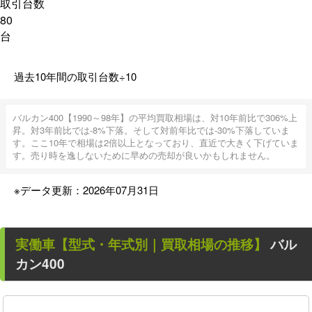
取引台数
80
台
過去10年間の取引台数÷10
バルカン400【1990～98年】の平均買取相場は、対10年前比で306%上
昇。対3年前比では-8%下落。そして対前年比では-30%下落していま
す。ここ10年で相場は2倍以上となっており、直近で大きく下げていま
す。売り時を逸しないために早めの売却が良いかもしれません。
※データ更新：2026年07月31日
実働車
【型式・年式別｜買取相場の推移】
バル
カン400