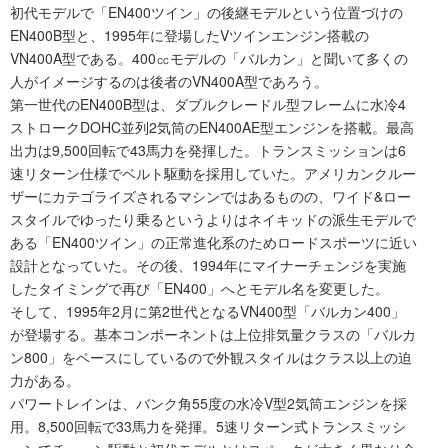
初代モデルで「EN400ツイン」の後継モデルという位置づけの
EN400B型と、1995年に登場したVツインエンジン搭載の
VN400A型である。400㏄モデルの「バルカン」と聞いて多くの
人がイメージするのは後者のVN400A型であろう。
第一世代のEN400B型は、ダブルクレードル型フレームに水冷4
ストロークDOHC並列2気筒のEN400AE型エンジンを搭載。最高
出力は9,500回転で43馬力を発揮した。トランスミッションは6
速リターン仕様でベルト駆動を採用していた。アメリカンクルー
ザーにカテゴライズされるマシンではあるものの、ワイド&ロー
スタイルでゆったり乗るというよりはネイキッドの派生モデルで
ある「EN400ツイン」の正常進化系のためロードスポーツに近い
設計となっていた。その後、1994年にマイナーチェンジを実施
したタイミングで再び「EN400」へとモデル名を変更した。
そして、1995年2月に第2世代となるVN400型「バルカン400」
が登場する。基本コンポーネントは上位排気量クラスの「バルカ
ン800」をベースにしているので外観スタイルはクラス以上の迫
力がある。
パワートレインは、バンク角55度の水冷V型2気筒エンジンを採
用。8,500回転で33馬力を発揮。5速リターン式トランスミッシ