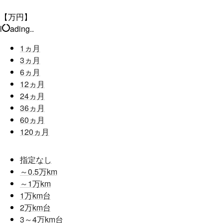
【万円】
l
ading..
1
ヵ月
3
ヵ月
6
ヵ月
12
ヵ月
24
ヵ月
36
ヵ月
60
ヵ月
120
ヵ月
指定なし
～0.5
万km
～1
万km
1
万km台
2
万km台
3～4
万km台