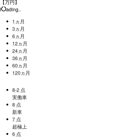
【万円】
l
ading..
1
ヵ月
3
ヵ月
6
ヵ月
12
ヵ月
24
ヵ月
36
ヵ月
60
ヵ月
120
ヵ月
8-2
点
実働車
8
点
新車
7
点
超極上
6
点