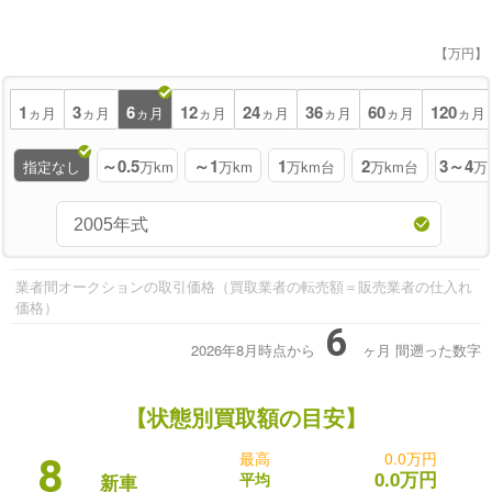
【万円】
1
3
6
12
24
36
60
120
ヵ月
ヵ月
ヵ月
ヵ月
ヵ月
ヵ月
ヵ月
ヵ月
～0.5
～1
1
2
3～4
指定なし
万km
万km
万km台
万km台
万
業者間オークションの取引価格（買取業者の転売額＝販売業者の仕入れ
価格）
6
2026年8月時点から
ヶ月
間遡った数字
【状態別買取額の目安】
最高
0.0万円
8
0.0万円
平均
新車