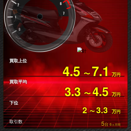
買取上位
4.5
7.1
〜
万
円
買取平均
3.3
4.5
〜
万
円
下位
2
3.3
〜
万
円
取引数
5
台
6
ヵ月間