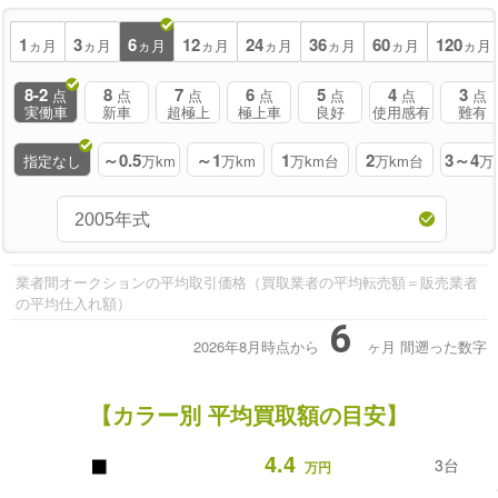
1
3
6
12
24
36
60
120
ヵ月
ヵ月
ヵ月
ヵ月
ヵ月
ヵ月
ヵ月
ヵ月
8-2
8
7
6
5
4
3
点
点
点
点
点
点
点
実働車
新車
超極上
極上車
良好
使用感有
難有
～0.5
～1
1
2
3～4
指定なし
万km
万km
万km台
万km台
万
業者間オークションの平均取引価格（買取業者の平均転売額＝販売業者
の平均仕入れ額）
6
2026年8月時点から
ヶ月
間遡った数字
【カラー別 平均買取額の目安】
■
4.4
3台
万円