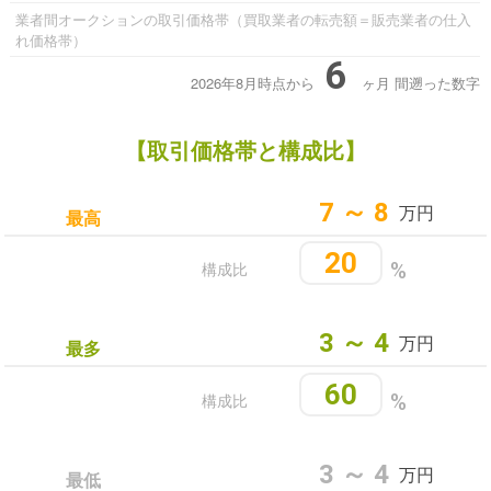
業者間オークションの取引価格帯（買取業者の転売額＝販売業者の仕入
れ価格帯）
6
2026年8月時点から
ヶ月
間遡った数字
【取引価格帯と構成比】
7 ～ 8
万円
最高
20
構成比
%
3 ～ 4
万円
最多
60
構成比
%
3 ～ 4
万円
最低