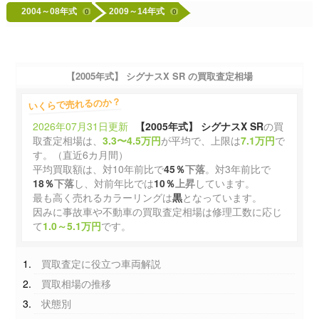
2004～08年式
2009～14年式
0
0
【2005年式】 シグナスX SR
の買取査定相場
いくらで売れるのか？
2026年07月31日更新
【2005年式】 シグナスX SR
の買
取査定相場は、
3.3〜4.5万円
が平均で、上限は
7.1万円
で
す。（直近6カ月間）
平均買取額は、対10年前比で
45％
下落
。対3年前比で
18％
下落
し、対前年比では
10％
上昇
しています。
最も高く売れるカラーリングは
黒
となっています。
因みに事故車や不動車の買取査定相場は修理工数に応じ
て
1.0～5.1万円
です。
買取査定に役立つ車両解説
買取相場の推移
状態別