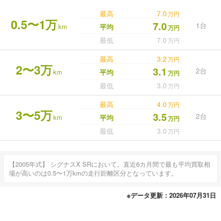
最高
7.0
万円
0.5〜1万
7.0
1台
km
平均
万円
最低
7.0
万円
最高
3.2
万円
2〜3万
3.1
2台
km
平均
万円
最低
3.0
万円
最高
4.0
万円
3〜5万
3.5
2台
km
平均
万円
最低
3.0
万円
【2005年式】 シグナスX SRにおいて。直近6カ月間で最も平均買取相
場が高いのは0.5〜1万kmの走行距離区分となっています。
※データ更新：2026年07月31日