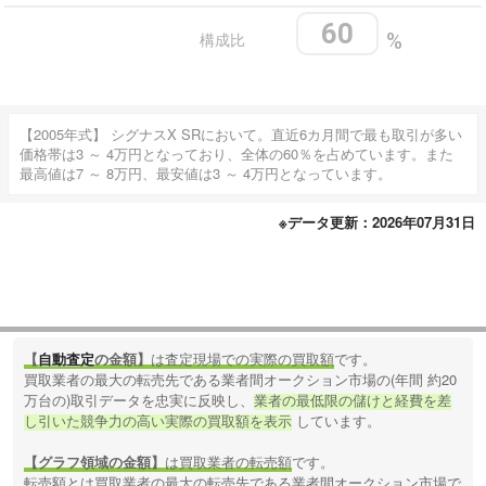
60
構成比
%
【2005年式】 シグナスX SRにおいて。直近6カ月間で最も取引が多い
価格帯は3 ～ 4万円となっており、全体の60％を占めています。また
最高値は7 ～ 8万円、最安値は3 ～ 4万円となっています。
※データ更新：2026年07月31日
【
自動査定
の金額】
は査定現場での実際の買取額
です。
買取業者の最大の転売先である業者間オークション市場の(年間 約20
万台の)取引データを忠実に反映し、
業者の最低限の儲けと経費を差
し引いた競争力の高い実際の買取額を表示
しています。
【グラフ領域の金額】
は買取業者の転売額
です。
転売額とは買取業者の最大の転売先である業者間オークション市場で