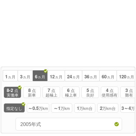
1
3
6
12
24
36
60
120
ヵ月
ヵ月
ヵ月
ヵ月
ヵ月
ヵ月
ヵ月
ヵ月
8-2
8
7
6
5
4
3
点
点
点
点
点
点
点
実働車
新車
超極上
極上車
良好
使用感有
難有
～0.5
～1
1
2
3～4
指定なし
万km
万km
万km台
万km台
万