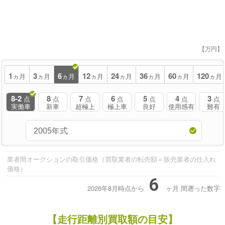
【万円】
1
3
6
12
24
36
60
120
ヵ月
ヵ月
ヵ月
ヵ月
ヵ月
ヵ月
ヵ月
ヵ月
8-2
8
7
6
5
4
3
点
点
点
点
点
点
点
実働車
新車
超極上
極上車
良好
使用感有
難有
業者間オークションの取引価格（買取業者の転売額＝販売業者の仕入れ
価格）
6
2026年8月時点から
ヶ月
間遡った数字
【走行距離別買取額の目安】