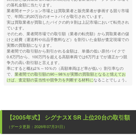
の落札金額に当たります。
業者間オークション市場とは買取業者と販売業者が参画する競り市場
で、年間に約20万台のオートバイが取引されています。
実は買取業者が買取したバイクの約９割は上記市場において転売され
ています。
そのため、業者間市場での取引額（業者の転売額）から買取業者の儲
けと経費（運送料や出品手数料など）を割引いた金額が査定現場での
実際の買取額になります。
業者間での取引額から割引かれる金額は、単価の低い原付バイクで
0.6万円から、100万円を超える高額車両では6万円までが適正かつ競
争力の高い割引額と言えます。
率にすると概ね2％～10％の（高額車両ほど率が低い）割引率なの
で、
業者間での取引額の90～98％が実際の買取額となると憶えてお
けば、査定額の妥当性や競争力を判断する材料に
なることでしょう。
【2005年式】 シグナスX SR
上位20台の取引額
（データ更新：2026年07月31日）