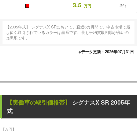
■
3.5
2台
万円
【2005年式】 シグナスX SRにおいて。直近6カ月間で、中古市場で最
も多く取引されているカラーは黒系です。最も平均買取相場が高いの
は黒系です。
※データ更新：2026年07月31日
【
実働車
の取引価格帯】
シグナスX SR
2005年
式
【万円】