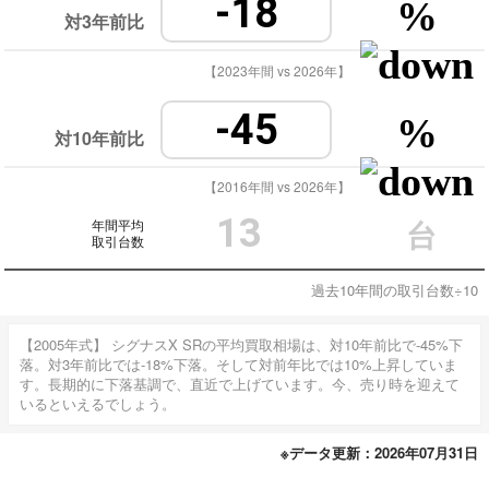
-18
%
対3年前比
【2023年間 vs 2026年】
-45
%
対10年前比
【2016年間 vs 2026年】
13
年間平均
台
取引台数
過去10年間の取引台数÷10
【2005年式】 シグナスX SRの平均買取相場は、対10年前比で-45%下
落。対3年前比では-18%下落。そして対前年比では10%上昇していま
す。長期的に下落基調で、直近で上げています。今、売り時を迎えて
いるといえるでしょう。
※データ更新：2026年07月31日