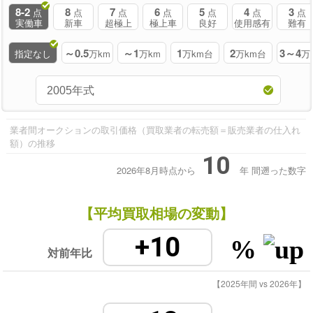
8-2
8
7
6
5
4
3
点
点
点
点
点
点
点
実働車
新車
超極上
極上車
良好
使用感有
難有
～0.5
～1
1
2
3～4
指定なし
万km
万km
万km台
万km台
万
業者間オークションの取引価格（買取業者の転売額＝販売業者の仕入れ
額）の推移
10
2026年8月時点から
年
間遡った数字
【平均買取相場の変動】
+10
%
対前年比
【2025年間 vs 2026年】