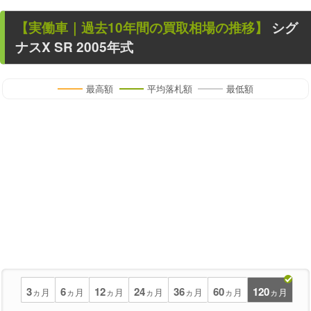
【
実働車
｜過去
10
年
間の買取相場の推移】
シグ
ナスX SR
2005年式
最高額
平均落札額
最低額
3
6
12
24
36
60
120
ヵ月
ヵ月
ヵ月
ヵ月
ヵ月
ヵ月
ヵ月