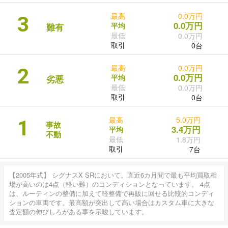
最高
0.0万円
3
0.0万円
平均
難有
最低
0.0万円
取引
0台
最高
0.0万円
2
0.0万円
平均
劣悪
最低
0.0万円
取引
0台
最高
5.0万円
1
事故
3.4万円
平均
不動
最低
1.8万円
取引
7台
【2005年式】 シグナスX SRにおいて。直近6カ月間で最も平均買取相
場が高いのは4点（軽い難）のコンディションとなっています。 4点
は、ルーティンの整備に加えて軽整備で再販に回せる比較的コンディ
ションの車両です。最高額が突出して高い場合はカスタム車に大きな
査定額の伸びしろがある事を示唆しています。