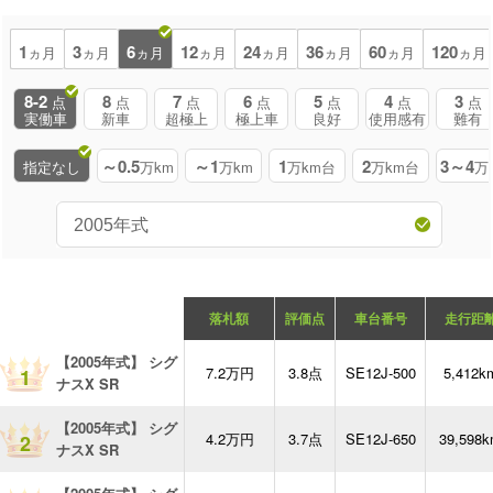
1
3
6
12
24
36
60
120
ヵ月
ヵ月
ヵ月
ヵ月
ヵ月
ヵ月
ヵ月
ヵ月
8-2
8
7
6
5
4
3
点
点
点
点
点
点
点
実働車
新車
超極上
極上車
良好
使用感有
難有
～0.5
～1
1
2
3～4
指定なし
万km
万km
万km台
万km台
万
落札額
評価点
車台番号
走行距
【2005年式】 シグ
7.2万円
3.8点
SE12J-500
5,412k
1
ナスX SR
【2005年式】 シグ
4.2万円
3.7点
SE12J-650
39,598
2
ナスX SR