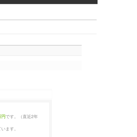
万円
です。（直近2年
ています。