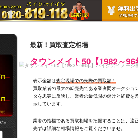
最新！買取査定相場
タウンメイト50【1982～9
万
円
表示金額は
査定現場での実際の買取額！
買取業者の最大の転売先である業者間オークション市
タを忠実に反映し、業者の最低限の儲けと経費を
万
円
示しています。
月間
業者の指標である買取相場を把握することは、適
07日
先ずは詳細な相場情報をご覧くださいませ。