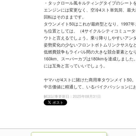
・タックロール風キルティングタイプのシート
エンジンには変更なく、空冷4スト単気筒、最大出5.0馬
回転はそのままです。
タウンメイト50はこれが最終型となり、1997
ち位置としては、（4サイクルシティコミュータ
ウトと言えるでしょう。乗り降りしやすいアン
姿勢変化の少ないフロントボトムリンクサスな
低燃費競争もライバル間の大きな競合要素とな
160km、スーパーカブは180kmを達成しました
には互角と言っていいでしょう。
ヤマハが4ストに賭けた商用車タウンメイト50
中古価値に精通して、いるバイクパッションに
解説記事更新日：2025年08月31日