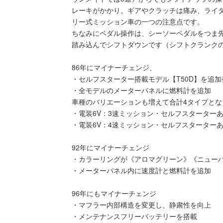
レーキがかかり、ギアやクラッチは痛み、ライ
リー式ミッション車の一つの注意点です。
ちなみにペダル操作は、シーソーペダルをつま
踏み込んでシフトダウンです（シフトクランク
86年にマイナーチェンジ、
・セルフスターター搭載モデル【T50D】を追加
・全モデルのメーターパネルに燃料計を追加
車種のバリエーションも増えて合計4タイプとな
・電装6V：3速ミッション・セルフスターターあ
・電装6V：4速ミッション・セルフスターターあ
92年にマイナーチェンジ
・カラーリングが《アロマグリーン》《ニュー
・メーターパネル内に速度計と燃料計を追加
96年にもマイナーチェンジ
・マフラー内部構造を変更し、静粛性を向上
・メンテナンスフリーバッテリーを搭載