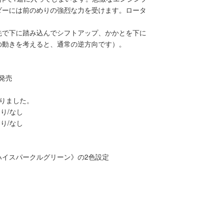
ダーには前のめりの強烈な力を受けます。ロータ
先で下に踏み込んでシフトアップ、かかとを下に
の動きを考えると、通常の逆方向です）。
発売
りました。
り/なし
り/なし
ハイスパークルグリーン》の2色設定