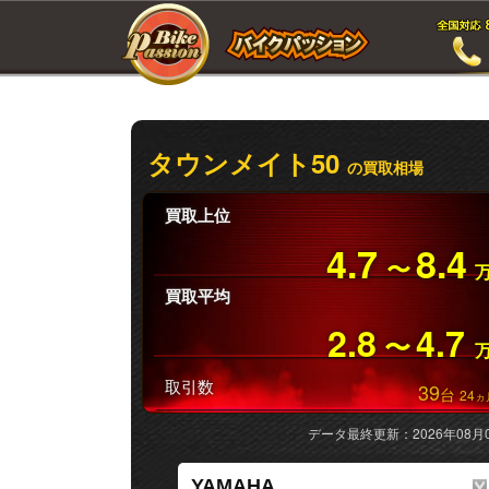
タウンメイト50
の買取相場
買取上位
4.7
8.4
〜
買取平均
2.8
4.7
〜
取引数
39
台
24
ヵ
データ最終更新：2026年08月