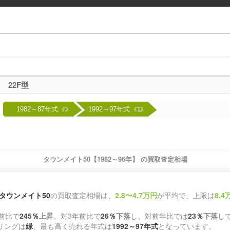
22F型
1982～87年式
1992～97年式
2
37
タウンメイト50【1982～96年】
の買取査定相場
タウンメイト50
の買取査定相場は、
2.8〜4.7万円
が平均で、上限は
8.4
前比で
245％
上昇
。対3年前比で
26％
下落
し、対前年比では
23％
下落
し
リングは
緑
、最も高く売れる年式は
1992～97年式
となっています。