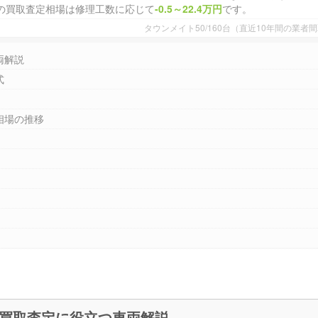
の買取査定相場は修理工数に応じて
-0.5～22.4万円
です。
タウンメイト50/160台（直近10年間の業
両解説
式
相場の推移
タウンメイト50【1982～96年】 買取査定に役立つ車両解説