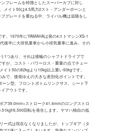
ボーンフレームを特徴としたスーパーカブに対し
、メイト50は4.5馬力2スト・アンダーボーンと
ップグレードを重ねる中、ライバル機は追随をし
1970年にYAMAHAは発の4ストマシンXS-1
年代後半に大排気量車から小排気量車に進み、その
もう1つあり、それは後輪のシャフトドライブで
断ですが、コスト・パワーロス・重量の点でチェー
50の82kgより10kg以上重い93kgです。
のみで、後発ゆえの大きな差別化ポイントです。
ボーン型、フロントボトムリンクサス、シート下
レイアウトです。
39.0mm×ストローク41.4mmのロングストロ
.51kgf/6,500回転を発生します。ヤマハ独自の低
タリー式は現在なくなりましたが、トップギア（タ
作で1速に入ってしまいます。急激なエンジンブ