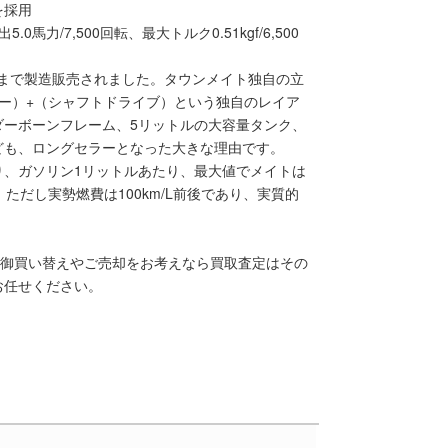
を採用
力/7,500回転、最大トルク0.51kgf/6,500
年まで製造販売されました。タウンメイト独自の立
ー）+（シャフトドライブ）という独自のレイア
ダーボーンフレーム、5リットルの大容量タンク、
ども、ロングセラーとなった大きな理由です。
り、ガソリン1リットルあたり、最大値でメイトは
。ただし実勢燃費は100km/L前後であり、実質的
。御買い替えやご売却をお考えなら買取査定はその
お任せください。