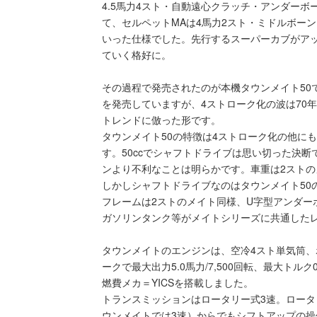
4.5馬力4スト・自動遠心クラッチ・アンダー
て、セルペットMAは4馬力2スト・ミドルボーン
いった仕様でした。先行するスーパーカブがア
ていく格好に。
その過程で発売されたのが本機タウンメイト50です。
を発売していますが、4ストローク化の波は70
トレンドに倣った形です。
タウンメイト50の特徴は4ストローク化の他に
す。50ccでシャフトドライブは思い切った決
ンより不利なことは明らかです。車重は2ストのメイト
しかしシャフトドライブなのはタウンメイト50
フレームは2ストのメイト同様、U字型アンダー
ガソリンタンク等がメイトシリーズに共通した
タウンメイトのエンジンは、空冷4スト単気筒、ボア
ークで最大出力5.0馬力/7,500回転、最大トルク0
燃費メカ＝YICSを搭載しました。
トランスミッションはロータリー式3速。ロー
ウンメイトでは3速）からでもシフトアップの操