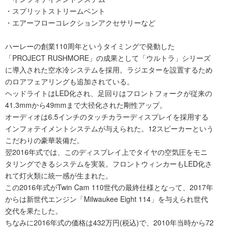
・スプリットストリームベント
・エアーフローコレクションアクセサリーなど
ハーレーの創業110周年というタイミングで発動した
「PROJECT RUSHMORE」の成果として「ウルトラ」シリーズ
に導入された空水冷システムを採用。ラジエターを設置するため
のロアフェアリングも追加されている。
ヘッドライトはLED化され、足回りはフロントフォークが従来の
41.3mmから49mmまで大径化された剛性アップ。
オーディオは6.5インチのタッチカラーディスプレイを採用する
インフォテイメントシステムが与えられた。12スピーカーという
こだわりの豪華装備だ。
翌2016年式では、このディスプレイ上でタイヤの空気圧をモニ
タリングできるシステムを実装。フロントウィンカーもLED化さ
れて灯火類に統一感が生まれた。
この2016年式がTwin Cam 110世代の最終仕様となって、2017年
からは新世代エンジン「Milwaukee Eight 114」を与えられ世代
交代を果たした。
ちなみに2016年式の価格は432万円(税込)で、2010年当時から72