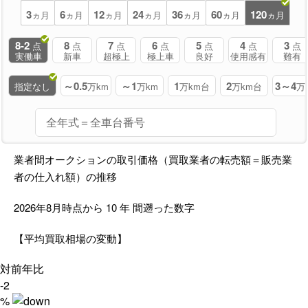
3
6
12
24
36
60
120
ヵ月
ヵ月
ヵ月
ヵ月
ヵ月
ヵ月
ヵ月
8-2
8
7
6
5
4
3
点
点
点
点
点
点
点
実働車
新車
超極上
極上車
良好
使用感有
難有
～0.5
～1
1
2
3～4
指定なし
万km
万km
万km台
万km台
万
業者間オークションの取引価格（買取業者の転売額＝販売業
者の仕入れ額）の推移
2026年8月時点から
10
年
間遡った数字
【平均買取相場の変動】
対前年比
-2
%