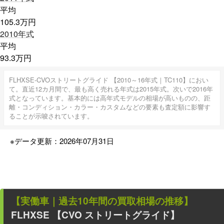
平均
105.3
万円
2010
年式
平均
93.3
万円
FLHXSE-CVOストリートグライド 【2010～16年式｜TC110】におい
て。直近12カ月間で、最も高く売れる年式は2015年式。次いで2016年
式となっています。基本的には高年式モデルの相場が高いものの、距
離・コンディション・カラー・カスタムなどの要素も査定額に影響す
ることが示唆されています。
※データ更新：2026年07月31日
【
実働車
｜過去
10
年
間の買取相場の推移】
FLHXSE 【CVO ストリートグライド】