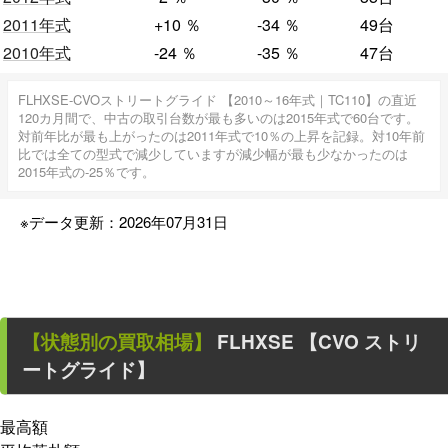
2011年式
+10
％
-34
％
49台
2010年式
-24
％
-35
％
47台
FLHXSE-CVOストリートグライド 【2010～16年式｜TC110】の直近
120カ月間で、中古の取引台数が最も多いのは2015年式で60台です。
対前年比が最も上がったのは2011年式で10％の上昇を記録。対10年前
比では全ての型式で減少していますが減少幅が最も少なかったのは
2015年式の-25％です。
※データ更新：2026年07月31日
【状態別の買取相場】
FLHXSE 【CVO ストリ
ートグライド】
最高額