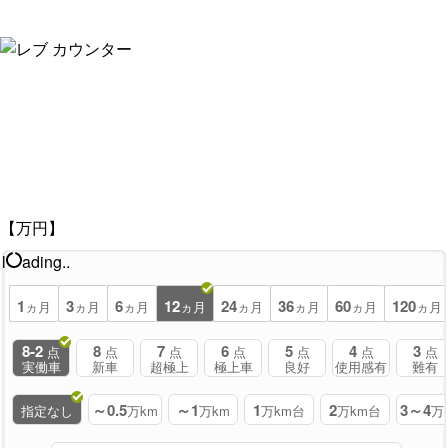
【万円】
l
ading..
1
3
6
12
24
36
60
120
ヵ月
ヵ月
ヵ月
ヵ月
ヵ月
ヵ月
ヵ月
ヵ月
8-2
8
7
6
5
4
3
点
点
点
点
点
点
点
実働車
新車
超極上
極上車
良好
使用感有
難有
～0.5
～1
1
2
3～4
指定なし
万km
万km
万km台
万km台
万