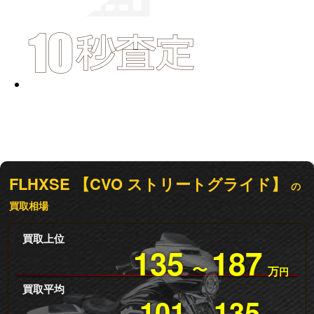
FLHXSE 【CVO ストリートグライド】
の
買取相場
買取上位
135
187
〜
万
円
買取平均
101
135