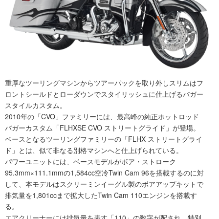
重厚なツーリングマシンからツアーパックを取り外しスリムはフ
ロントシールドとローダウンでスタイリッシュに仕上げるバガー
スタイルカスタム。
2010年の「CVO」ファミリーには、最高峰の純正ホットロッド
バガーカスタム「FLHXSE CVO ストリートグライド」が登場。
ベースとなるツーリングファミリーの「FLHX ストリートグライ
ド」とは、似て非なる別格マシンへと仕上げられている。
パワーユニットには、ベースモデルがボア・ストローク
95.3mm×111.1mmの1,584cc空冷Twin Cam 96を搭載するのに対
して、本モデルはスクリーミンイーグル製のボアアップキットで
排気量を1,801ccまで拡大したTwin Cam 110エンジンを搭載す
る。
エアクリーナーには排気量を表す「110」の数字が配され、特別