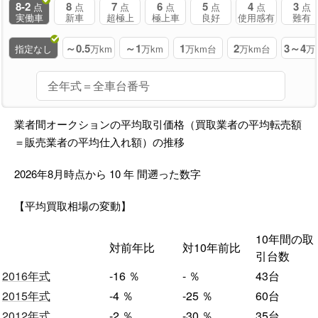
8-2
8
7
6
5
4
3
点
点
点
点
点
点
点
実働車
新車
超極上
極上車
良好
使用感有
難有
～0.5
～1
1
2
3～4
指定なし
万km
万km
万km台
万km台
万
業者間オークションの平均取引価格（買取業者の平均転売額
＝販売業者の平均仕入れ額）の推移
2026年8月時点から
10
年
間遡った数字
【平均買取相場の変動】
10年間の取
対前年比
対10年前比
引台数
2016年式
-16
％
-
％
43台
2015年式
-4
％
-25
％
60台
2012年式
-2
％
-30
％
35台