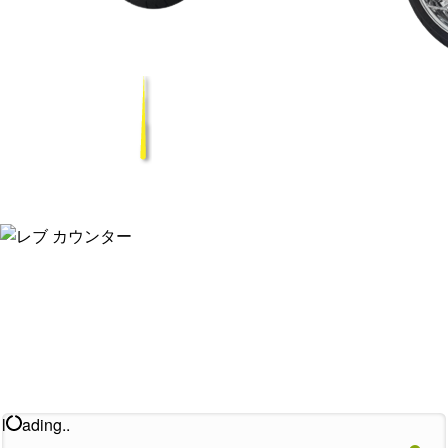
l
ading..