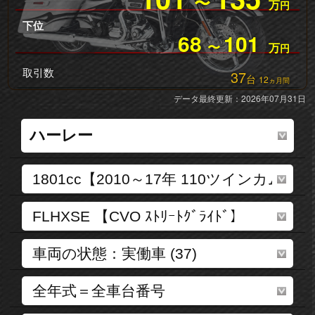
〜
万
円
下位
68
101
〜
万
円
取引数
37
台
12
ヵ月間
データ最終更新：2026年07月31日