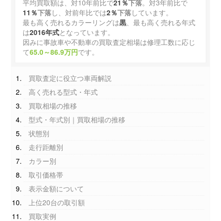
平均買取額は、対10年前比で
21％
下落
。対3年前比で
11％
下落
し、対前年比では
2％
下落
しています。
最も高く売れるカラーリングは
黒
、最も高く売れる年式
は
2016年式
となっています。
因みに事故車や不動車の買取査定相場は修理工数に応じ
て
65.0～86.9万円
です。
買取査定に役立つ車両解説
高く売れる型式・年式
買取相場の推移
型式・年式別｜買取相場の推移
状態別
走行距離別
カラー別
取引価格帯
表示金額について
上位20台の取引額
買取実例