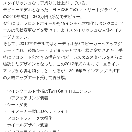
スタイリッシュなリア周りに仕上がっている。
デビューモデルとなった「FLHXSE CVO ストリートグライド」
の2010年式は、360万円(税込)でデビュー。
翌年には、フロントホイールを19インチへ大径化しタンクコンソ
ールの形状変更などを受けて、よりスタイリッシュな車体へイメ
ージチェンジ。
そして、2012年モデルではオーディオが8スピーカーへアップグ
レードされ、後部シートはデタッチャブル仕様に変更された。手
軽にソロシート化できる構造でバガーカスタムスタイルをさらに
強調したデザインとなった。この2012年式をもって一旦ライン
アップから姿を消すことになるが、2015年ラインアップで以下
の大幅アップデート受けて再登場。
・ツインクールド仕様のTwin Cam 110エンジン
・ロアフェアリング装着
・シート変更
・デイメーカー製LEDヘッドライト
・フロントフォーク大径化
・ホイールデザイン変更
・インフォテイメントシステム