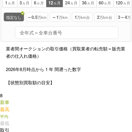
1
3
6
12
24
36
60
120
ヵ月
ヵ月
ヵ月
ヵ月
ヵ月
ヵ月
ヵ月
ヵ月
～0.5
～1
1
2
3～4
指定なし
万km
万km
万km台
万km台
万
業者間オークションの取引価格（買取業者の転売額＝販売業
者の仕入れ価格）
2026年8月時点から
1
年
間遡った数字
【状態別買取額の目安】
8
新車
最高
平均
最低
取引