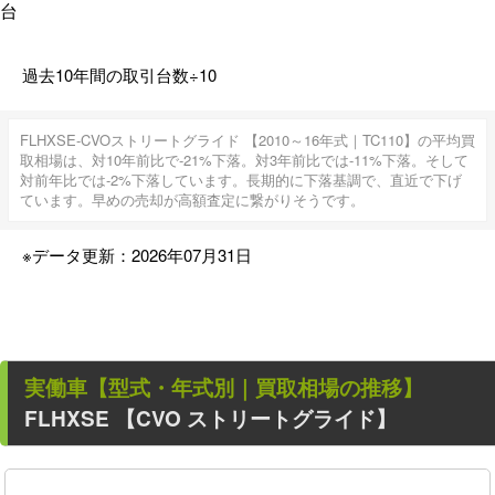
台
過去10年間の取引台数÷10
FLHXSE-CVOストリートグライド 【2010～16年式｜TC110】の平均買
取相場は、対10年前比で-21%下落。対3年前比では-11%下落。そして
対前年比では-2%下落しています。長期的に下落基調で、直近で下げ
ています。早めの売却が高額査定に繋がりそうです。
※データ更新：2026年07月31日
実働車
【型式・年式別｜買取相場の推移】
FLHXSE 【CVO ストリートグライド】