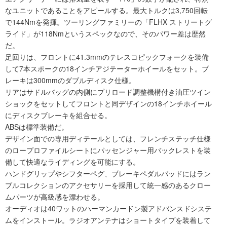
なユニットであることをアピールする。最大トルクは3,750回転
で144Nmを発揮。ツーリングファミリーの「FLHX ストリートグ
ライド」が118Nmというスペックなので、そのパワー差は歴然
だ。
足回りは、フロントに41.3mmのテレスコピックフォークを装備
して7本スポークの18インチアジテーターホイールをセット。ブ
レーキは300mmのダブルディスク仕様。
リアはサドルバッグの内側にプリロード調整機構付き油圧ツイン
ショックをセットしてフロントと同デザインの18インチホイール
にディスクブレーキを組合せる。
ABSは標準装備だ。
デザイン面での専用ディテールとしては、フレンチステッチ仕様
のロープロファイルシートにパッセンジャー用バックレストを装
備して快適なライディングを可能にする。
ハンドグリップやシフターペグ、ブレーキペダルパッドにはラン
ブルコレクションのアクセサリーを採用して統一感のあるクロー
ムパーツが高級感を漂わせる。
オーディオは40ワットのハーマンカードン製アドバンスドシステ
ムをインストール。ラジオアンテナはショートタイプを装着して