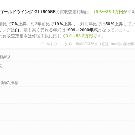
ゴールドウイング GL1500SE
の買取査定相場は、
19.6〜36.1万円
が平
前比で
7％
上昇
。対3年前比で
19％
上昇
し、対前年比では
50％
上昇
して
リングは
白
、最も高く売れる年式は
1999～2000年式
となっています。
の買取査定相場は修理工数に応じて
3.9～53.2万円
です。
ゴールドウイング GL1500SE/378台（直近10年間の業
両解説
式
相場の推移