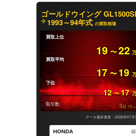
ゴールドウイング GL1500S
1993～94年式
の買取相場
買取上位
19
22
〜
買取平均
17
19
〜
下位
12
17
〜
取引数
3
台
12
ヵ
データ最終更新：2026年07月