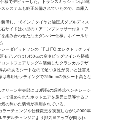
という仕様でデビューした。トランスミッションは5速
ースシステムも純正装備されていたので、車庫入
装備し、18インチタイヤと油圧式ダブルディス
に右サイドは小型のエアコンプレッサー付きエア
グを組み合わせた油圧ダンパー仕様。ホイールサ
だ。
レーダビッドソンの「FLHTC エレクトラグライ
頭モデルでは1,450㏄の空冷ビッグツインを搭載
フロントフェアリングを装備したクラシカルデザ
で厚みのあるシートなので足つき性が良いとは言え
様は専用セッティングで755mmの低シート高とな
スクリーン中央部には3段階の調整式ベンチレーシ
ストで温められたホットエアを足元に誘導するフ
の気の利いた装備が採用されている。
カラーチェンジや仕様変更を実施しながら2000年
フルモデルチェンジにより排気量アップが図られ