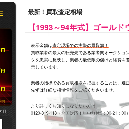
最新！買取査定相場
E
【1993～94年式】ゴールド
表示金額は
査定現場での実際の買取額！
万
円
買取業者の最大の転売先である業者間オークション市
タを忠実に反映し、業者の最低限の儲けと経費を
示しています。
万
円
業者の指標である買取相場を把握することは、適
万
円
先ずは詳細な相場情報をご覧くださいませ。
月間
より詳しくお知りになりたい方は
31日
0120-819-118
（全国対応！年中無休9：00-21：00