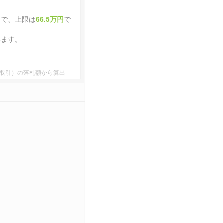
均で、上限は
66.5万円
で
います。
者間取引）の落札額から算出