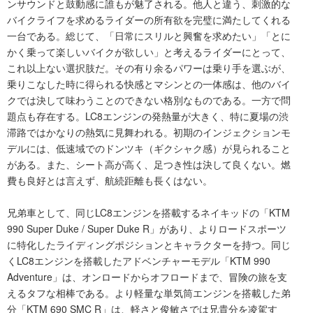
ンサウンドと鼓動感に誰もが魅了される。他人と違う、刺激的な
バイクライフを求めるライダーの所有欲を完璧に満たしてくれる
一台である。総じて、「日常にスリルと興奮を求めたい」「とに
かく乗って楽しいバイクが欲しい」と考えるライダーにとって、
これ以上ない選択肢だ。その有り余るパワーは乗り手を選ぶが、
乗りこなした時に得られる快感とマシンとの一体感は、他のバイ
クでは決して味わうことのできない格別なものである。一方で問
題点も存在する。LC8エンジンの発熱量が大きく、特に夏場の渋
滞路ではかなりの熱気に見舞われる。初期のインジェクションモ
デルには、低速域でのドンツキ（ギクシャク感）が見られること
がある。また、シート高が高く、足つき性は決して良くない。燃
費も良好とは言えず、航続距離も長くはない。
兄弟車として、同じLC8エンジンを搭載するネイキッドの「KTM
990 Super Duke / Super Duke R」があり、よりロードスポーツ
に特化したライディングポジションとキャラクターを持つ。同じ
くLC8エンジンを搭載したアドベンチャーモデル「KTM 990
Adventure」は、オンロードからオフロードまで、冒険の旅を支
えるタフな相棒である。より軽量な単気筒エンジンを搭載した弟
分「KTM 690 SMC R」は、軽さと俊敏さでは兄貴分を凌駕す