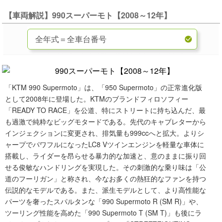
【車両解説】990スーパーモト【2008～12年】
「KTM 990 Supermoto」は、「950 Supermoto」の正常進化版
として2008年に登場した。KTMのブランドフィロソフィー
「READY TO RACE」を公道、特にストリートに持ち込んだ、最
も過激で純粋なビッグモタードである。先代のキャブレターから
インジェクションに変更され、排気量も999ccへと拡大。よりシ
ャープでパワフルになったLC8 Vツインエンジンを軽量な車体に
搭載し、ライダーを昂らせる暴力的な加速と、意のままに振り回
せる俊敏なハンドリングを実現した。その刺激的な乗り味は「公
道のフーリガン」と称され、今なお多くの熱狂的なファンを持つ
伝説的なモデルである。また、派生モデルとして、より高性能な
パーツを奢ったスパルタンな「990 Supermoto R (SM R)」や、
ツーリング性能を高めた「990 Supermoto T (SM T)」も後にラ