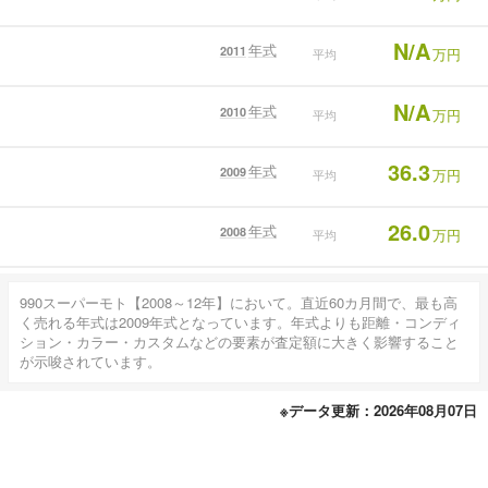
N/A
年式
2011
万円
平均
N/A
年式
2010
万円
平均
36.3
年式
2009
万円
平均
26.0
年式
2008
万円
平均
990スーパーモト【2008～12年】において。直近60カ月間で、最も高
く売れる年式は2009年式となっています。年式よりも距離・コンディ
ション・カラー・カスタムなどの要素が査定額に大きく影響すること
が示唆されています。
※データ更新：2026年08月07日