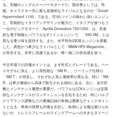
る、究極のシングルスーパーモタードだ。競合車としては、性
能、キャラクター共に最も直接的なライバルとなるのが「Ducati
Hypermotard 1100」である。空冷Lツインの味わい深いエンジン
と、官能的なイタリアンデザインが魅力だ。イタリアが放つもう
一台のビッグモタード「Aprilia Dorsoduro 750/1200」は、先進
的な電子制御とパワフルなVツインエンジンで、「990 SM」とは
異なる乗り味を提供する。また、水平対向2気筒エンジンを搭載
した、異色かつ希少なライバルとして「BMW HP2 Megamoto」
が存在する。非常に高価であるが、唯一無二の存在感を放つ。
中古市場での評価ポイントは、まず年式とグレードである。ベー
スモデルに加え、より高性能な「SM R」、ツーリング仕様の
「SM T」が存在し、それぞれ人気と価格帯が異なる。特に「SM
R」は希少価値から高値で取引される傾向にある。次に、走行距
離とメンテナンス履歴が重要だ。パワフルなLC8エンジンは定期
的なメンテナンスがコンディションを左右するため、特にバルブ
クリアランス調整などの整備記録の有無は重要なチェックポイン
トとなる。車体の状態も評価を左右し、転倒による傷は避けられ
ないが、トレリスフレームやスイングアームへの大きなダメージ