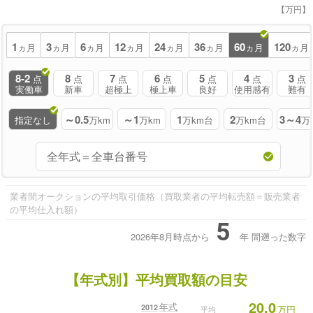
【万円】
1
3
6
12
24
36
60
120
ヵ月
ヵ月
ヵ月
ヵ月
ヵ月
ヵ月
ヵ月
ヵ月
8-2
8
7
6
5
4
3
点
点
点
点
点
点
点
実働車
新車
超極上
極上車
良好
使用感有
難有
～0.5
～1
1
2
3～4
指定なし
万km
万km
万km台
万km台
万
業者間オークションの平均取引価格（買取業者の平均転売額＝販売業者
の平均仕入れ額）
5
2026年8月時点から
年
間遡った数字
【年式別】平均買取額の目安
20.0
年式
2012
万円
平均