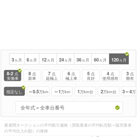
3
6
12
24
36
60
120
ヵ月
ヵ月
ヵ月
ヵ月
ヵ月
ヵ月
ヵ月
8-2
8
7
6
5
4
3
点
点
点
点
点
点
点
実働車
新車
超極上
極上車
良好
使用感有
難有
～0.5
～1
1
2
3～4
指定なし
万km
万km
万km台
万km台
万
業者間オークションの平均取引価格（買取業者の平均転売額＝販売業者
の平均仕入れ額）の推移