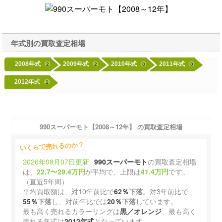
年式別の買取査定相場
2008年式
2009年式
2010年式
2011年式
2
2
0
0
2012年式
1
990スーパーモト【2008～12年】 の買取査定相場
いくらで売れるのか？
2026年08月07日更新
990スーパーモト
の買取査定相場
は、
22.7〜29.4万円
が平均で、上限は
41.4万円
です。
（直近5年間）
平均買取額は、対10年前比で
62％
下落
。対3年前比で
55％
下落
し、対前年比では
20％
下落
しています。
最も高く売れるカラーリングは
黒／オレンジ
、最も高く
売れる年式は
2012年式
となっています。