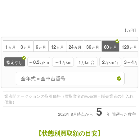
【万円】
1
3
6
12
24
36
60
120
ヵ月
ヵ月
ヵ月
ヵ月
ヵ月
ヵ月
ヵ月
ヵ月
～0.5
～1
1
2
3～4
指定なし
万km
万km
万km台
万km台
万
業者間オークションの取引価格（買取業者の転売額＝販売業者の仕入れ
価格）
5
2026年8月時点から
年
間遡った数字
【状態別買取額の目安】