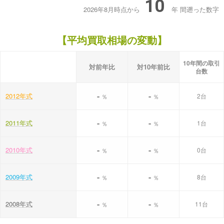
10
2026年8月時点から
年
間遡った数字
【平均買取相場の変動】
10年間の取引
対前年比
対10年前比
台数
-
-
2012年式
2台
％
％
-
-
2011年式
1台
％
％
-
-
2010年式
0台
％
％
-
-
2009年式
8台
％
％
-
-
2008年式
11台
％
％