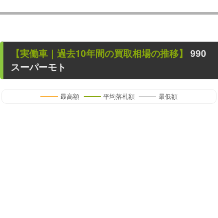
【
実働車
｜過去
10
年
間の買取相場の推移】
990
スーパーモト
最高額
平均落札額
最低額