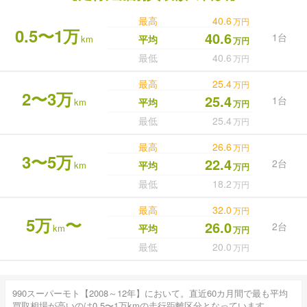
最高
40.6
万円
0.5〜1万
40.6
1台
km
平均
万円
最低
40.6
万円
最高
25.4
万円
2〜3万
25.4
1台
km
平均
万円
最低
25.4
万円
最高
26.6
万円
3〜5万
22.4
2台
km
平均
万円
最低
18.2
万円
最高
32.0
万円
5万
〜
26.0
2台
km
平均
万円
最低
20.0
万円
990スーパーモト【2008～12年】において。直近60カ月間で最も平均
買取相場が高いのは0.5〜1万kmの走行距離区分となっています。