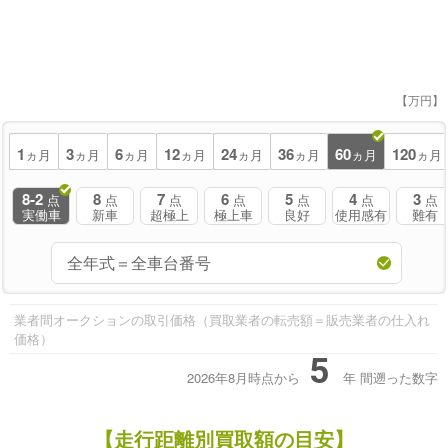
【万円】
1
3
6
12
24
36
60
120
ヵ月
ヵ月
ヵ月
ヵ月
ヵ月
ヵ月
ヵ月
ヵ月
8-2
8
7
6
5
4
3
点
点
点
点
点
点
点
実働車
新車
超極上
極上車
良好
使用感有
難有
業者間オークションの取引価格（買取業者の転売額＝販売業者の仕入れ
価格）
5
2026年8月時点から
年
間遡った数字
【走行距離別買取額の目安】