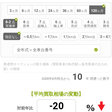
3
6
12
24
36
60
120
ヵ月
ヵ月
ヵ月
ヵ月
ヵ月
ヵ月
ヵ月
8-2
8
7
6
5
4
3
点
点
点
点
点
点
点
実働車
新車
超極上
極上車
良好
使用感有
難有
～0.5
～1
1
2
3～4
指定なし
万km
万km
万km台
万km台
万
業者間オークションの取引価格（買取業者の転売額＝販売業者の仕入れ
額）の推移
10
2026年8月時点から
年
間遡った数字
【平均買取相場の変動】
-20
%
対前年比