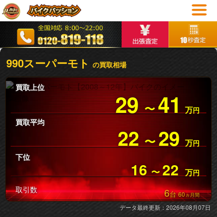
990スーパーモト
の買取相場
買取上位
29
41
〜
万
円
買取平均
22
29
〜
万
円
下位
16
22
〜
万
円
取引数
6
台
60
ヵ月間
データ最終更新：2026年08月07日