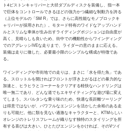
ト4ピストンキャリパーと大径ダブルディスクを装備し、指一本
で巨体をコントロールできるほどの強力かつ繊細な制動力を誇る
（上位モデルの「SM R」では、さらに高性能なモノブロックキ
ャリパーが採用された）。モタード特有のワイドなアップハンド
ルとスリムな車体が生み出すライディングポジションは自由度が
高く、見晴らしも良いため、街中での機動性からワインディング
でのアグレッシIVEな走りまで、ライダーの意のままに応える。
装備は走りに徹した、必要最小限のシンプルな構成が特徴であ
る。
ワインディングや市街地での走りは、まさに「水を得た魚」であ
る。スロットルを開ければフロントが浮き上がるほどの暴力的な
加速と、ヒラヒラとコーナーをクリアする軽快なハンドリングは
唯一無二であり、どんな道でもエキサイティングな遊び場に変え
てしまう。スパルタンな乗り味のため、快適な長距離ツーリング
は得意ではないが、パワフルなエンジンを活かした余裕のある走
りも可能だ。他に類を見ない過激なキャラクターと、KTMらしい
オレンジのトレリスフレームが織りなす独特のスタイリングを所
有する喜びは大きい。ひとたびエンジンをかければ、そのVツイ