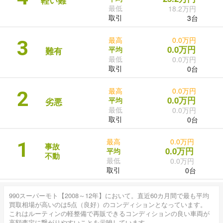
軽い難
最低
18.2万円
取引
3台
最高
0.0万円
3
0.0万円
平均
難有
最低
0.0万円
取引
0台
最高
0.0万円
2
0.0万円
平均
劣悪
最低
0.0万円
取引
0台
最高
0.0万円
1
事故
0.0万円
平均
不動
最低
0.0万円
取引
0台
990スーパーモト【2008～12年】において。直近60カ月間で最も平均
買取相場が高いのは5点（良好）のコンディションとなっています。
これはルーティンの軽整備で再販できるコンディションの良い車両が
高額査定に繋がりやすいことを示唆しています。