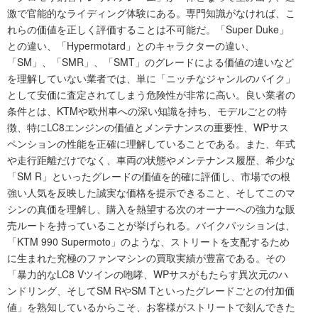
激で官能的なライディング体験にある。専門知識がなければ、こ
れらの価値を正しく評価することは不可能だ。「Super Duke」
との違い、「Hypermotard」とのキャラクターの違い、
「SM」、「SMR」、「SMT」のグレードによる価値の違いなど
を理解していない業者では、単に「ニッチなジャンルのバイク」
として安価に査定されてしまう危険性が非常に高い。良い業者の
条件とは、KTMや欧州車への深い知識を持ち、モデルごとの特
徴、特にLC8エンジンの価値とメンテナンスの重要性、WPサス
ペンションの性能を正確に理解していることである。また、年式
や走行距離だけでなく、車両の状態やメンテナンス履歴、希少な
「SM R」といったグレードの価値を的確に評価し、市場での根
強い人気を反映した誠実な価格を提示できること、そしてこのマ
シンの真価を理解し、購入を熱望する次のオーナーへの強力な販
売ルートを持っていることが挙げられる。バイクパッションは、
「KTM 990 Supermoto」のような、ストリートを支配するため
に生まれた究極のファンマシンの買取実績が豊富である。その
「暴力的なLC8 Vツインの咆哮、WPサスがもたらす異次元のハ
ンドリング、そしてSM RやSM Tといったグレードごとの付加価
値」を熟知しているからこそ、お客様がストリートで刻んできた