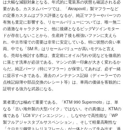
は大幅な減額対象となる。年式的に電装系の状態も確認される必
要がある。カスタムパーツでは、「Akrapovič」製マフラーなど
の定番カスタムはプラス評価となるが、純正マフラーやパーツの
有無も査定に影響する。リセールバリューについては、唯一無二
の過激なキャラクターと、他に後継となるビッグVツインモター
ドが存在しないことから、生産終了後も根強いファンに支えら
れ、中古市場での需要は非常に安定している。特に状態の良い車
両、中でも「SM R」はリセールバリューが高いモデルと言え
る。売却を検討する際は、査定前にオイル汚れや泥などを徹底的
に落とす洗車が必須である。マシンの第一印象が大きく変わるか
らだ。純正パーツ（特にマフラー）が保管してあれば、必ず一緒
に提示すべきである。過去のメンテナンス記録（ディーラーでの
点検記録簿や部品交換のレシート等）は、車両の価値を客観的に
証明する強力な武器になる。
業者選びは極めて重要である。「KTM 990 Supermoto」は、単
なる「古い海外製の大型バイク」ではない。その真価は、KTMの
魂である「LC8 Vツインエンジン」、しなやかで高性能な「WP
製フルアジャスタブルサスペンション」、そして軽量高剛性な
「クロモリ鋼管トレリスフレーム」が一体となって生み出す、過