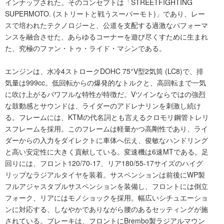
インナップされた。そのコンセプトは「STREETFIGHTING
SUPERMOTO. (ストリートと戦うスーパーモト)」であり、レー
スで培われたテクノロジーと、公道を支配する過激なパフォーマ
ンスを融合させた、あらゆるコーナーを遊び尽くすために生まれ
た、究極のファン・トゥ・ライド・マシンである。
エンジンは、水冷4ストロークDOHC 75°V型2気筒 (LC8)で、排
気量は999cc。低回転からの爆発的なトルクと、高回転まで一気
に吹け上がるパワフルな特性が特徴だ。Vツインならではの強烈
な鼓動感とサウンドは、ライダーのアドレナリンを刺激し続け
る。フレームには、KTMの代名詞とも言えるクロモリ鋼管トレリ
スフレームを採用。このフレームは軽量かつ高剛性であり、ライ
ダーからの入力をダイレクトに車体へ伝え、俊敏なハンドリング
と高い安定性に大きく貢献している。変速機は6速MTである。足
回りには、フロント120/70-17、リア180/55-17サイズのハイグ
リップなラジアルタイヤを装着。サスペンションは前後にWP製
フルアジャスタブルサスペンションを装備し、フロントには倒立
フォーク、リアにはモノショックを採用。幅広いシチュエーショ
ンに対応する、しなやかでありながら腰のあるセッティングが施
されている。ブレーキは、フロントにBrembo製ラジアルマウン