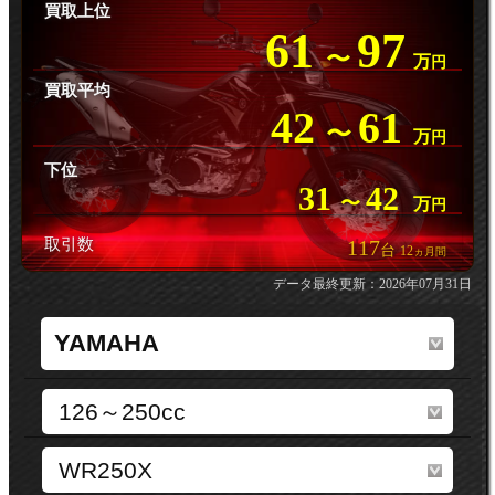
買取上位
61
97
〜
万
円
買取平均
42
61
〜
万
円
下位
31
42
〜
万
円
取引数
117
台
12
ヵ月間
データ最終更新：2026年07月31日