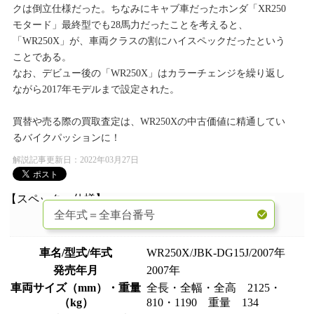
クは倒立仕様だった。ちなみにキャブ車だったホンダ「XR250
モタード」最終型でも28馬力だったことを考えると、
「WR250X」が、車両クラスの割にハイスペックだったという
ことである。
なお、デビュー後の「WR250X」はカラーチェンジを繰り返し
ながら2017年モデルまで設定された。
買替や売る際の買取査定は、WR250Xの中古価値に精通してい
るバイクパッションに！
解説記事更新日：2022年03月27日
【スペック・仕様】
車名/型式/年式
WR250X/JBK-DG15J/2007年
発売年月
2007年
車両サイズ（mm）・重量
全長・全幅・全高 2125・
（kg）
810・1190 重量 134