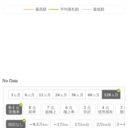
最高額
平均落札額
最低額
No Data
3
6
12
24
36
60
120
ヵ月
ヵ月
ヵ月
ヵ月
ヵ月
ヵ月
ヵ月
8-2
8
7
6
5
4
3
点
点
点
点
点
点
点
実働車
新車
超極上
極上車
良好
使用感有
難有
～0.5
～1
1
2
3～4
指定なし
万km
万km
万km台
万km台