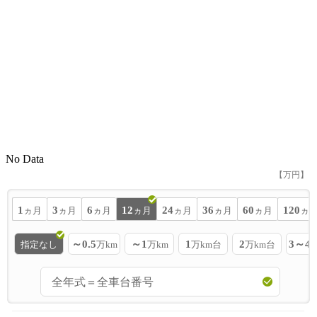
No Data
【万円】
1
3
6
12
24
36
60
120
ヵ月
ヵ月
ヵ月
ヵ月
ヵ月
ヵ月
ヵ月
ヵ
～0.5
～1
1
2
3～4
指定なし
万km
万km
万km台
万km台