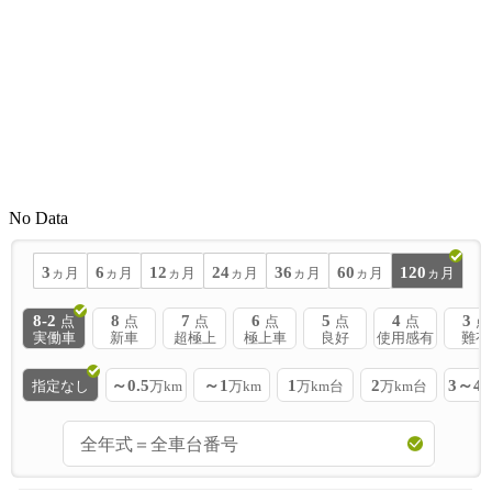
No Data
3
6
12
24
36
60
120
ヵ月
ヵ月
ヵ月
ヵ月
ヵ月
ヵ月
ヵ月
8-2
8
7
6
5
4
3
点
点
点
点
点
点
点
実働車
新車
超極上
極上車
良好
使用感有
難有
～0.5
～1
1
2
3～4
指定なし
万km
万km
万km台
万km台