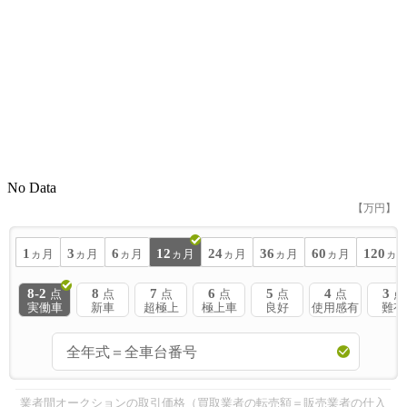
No Data
【万円】
1
3
6
12
24
36
60
120
ヵ月
ヵ月
ヵ月
ヵ月
ヵ月
ヵ月
ヵ月
ヵ
8-2
8
7
6
5
4
3
点
点
点
点
点
点
点
実働車
新車
超極上
極上車
良好
使用感有
難有
業者間オークションの取引価格（買取業者の転売額＝販売業者の仕入