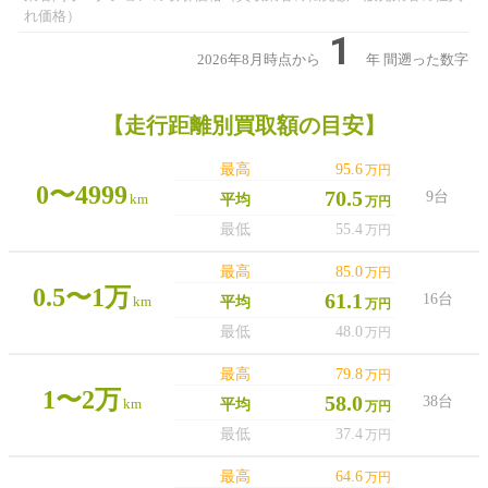
れ価格）
1
2026年8月時点から
年
間遡った数字
【走行距離別買取額の目安】
最高
95.6
万円
0〜4999
70.5
9台
km
平均
万円
最低
55.4
万円
最高
85.0
万円
0.5〜1万
61.1
16台
km
平均
万円
最低
48.0
万円
最高
79.8
万円
1〜2万
58.0
38台
km
平均
万円
最低
37.4
万円
最高
64.6
万円