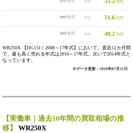
53.2
年式
2010
万円
平均
51.6
年式
2009
万円
平均
48.2
年式
2008
万円
平均
WR250X 【DG15J｜2008～17年式】において。直近12カ月間
で、最も高く売れる年式は2016～17年式。次いで2014年式と
なっています。
※データ更新：2026年07月31日
【
実働車
｜過去
10
年
間の買取相場の推
移】
WR250X