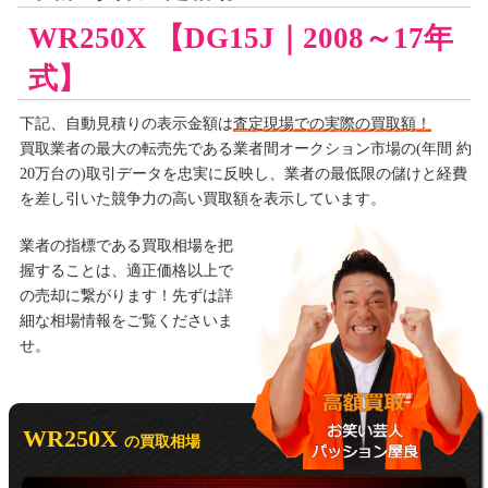
WR250X 【DG15J｜2008～17年
式】
下記、自動見積りの
表示金額は
査定現場での実際の買取額！
買取業者の最大の転売先である業者間オークション市場の(年間 約
20万台の)取引データを忠実に反映し、業者の最低限の儲けと経費
を差し引いた競争力の高い買取額を表示しています。
業者の指標である買取相場を把
握することは、適正価格以上で
の売却に繋がります！先ずは詳
細な相場情報をご覧くださいま
せ。
WR250X
の買取相場