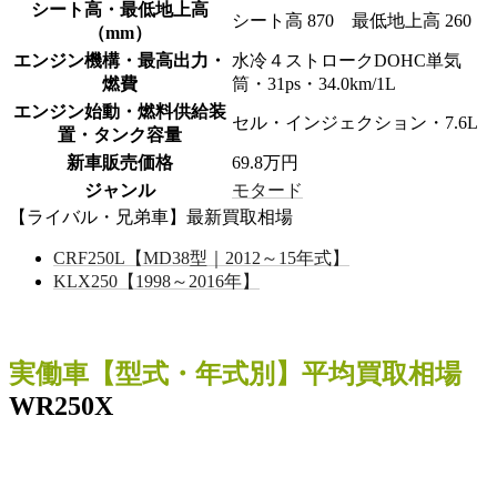
シート高・最低地上高
シート高 870 最低地上高 260
（mm）
エンジン機構・最高出力・
水冷４ストロークDOHC単気
燃費
筒・31ps・34.0km/1L
エンジン始動・燃料供給装
セル・インジェクション・7.6L
置・タンク容量
新車販売価格
69.8万円
ジャンル
モタード
【ライバル・兄弟車】最新買取相場
CRF250L【MD38型｜2012～15年式】
KLX250【1998～2016年】
実働車
【型式・年式別】平均買取相場
WR250X