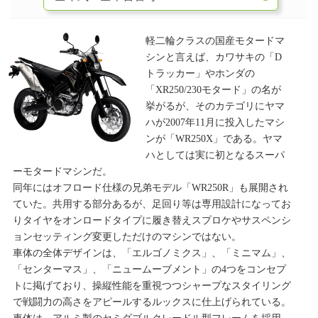
軽二輪クラスの国産モタードマ
シンと言えば、カワサキの「D
トラッカー」やホンダの
「XR250/230モタード」の名が
挙がるが、そのカテゴリにヤマ
ハが2007年11月に投入したマシ
ンが「WR250X」である。ヤマ
ハとしては実に初となるスーパ
ーモタードマシンだ。
同年にはオフロード仕様の兄弟モデル「WR250R」も展開され
ていた。共用する部分あるが、足回り等は専用設計になってお
りタイヤをオンロードタイプに履き替えスプロケやサスペンシ
ョンセッティング変更しただけのマシンではない。
車体の全体デザインは、「エルゴノミクス」、「ミニマム」、
「センターマス」、「ニュームーブメント」の4つをコンセプ
トに掲げており、操縦性能を重視つつシャープなスタイリング
で戦闘力の高さをアピールするルックスに仕上げられている。