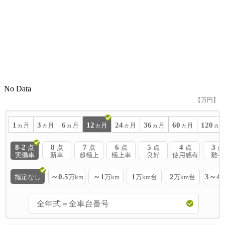
No Data
【万円】
1
3
6
12
24
36
60
120
ヵ月
ヵ月
ヵ月
ヵ月
ヵ月
ヵ月
ヵ月
ヵ
8-2
8
7
6
5
4
3
点
点
点
点
点
点
点
実働車
新車
超極上
極上車
良好
使用感有
難有
～0.5
～1
1
2
3～4
指定なし
万km
万km
万km台
万km台