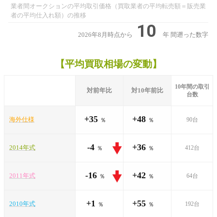
業者間オークションの平均取引価格（買取業者の平均転売額＝販売業
者の平均仕入れ額）の推移
10
2026年8月時点から
年
間遡った数字
【平均買取相場の変動】
10年間の取引
対前年比
対10年前比
台数
+35
+48
海外仕様
90台
％
％
-4
+36
2014年式
412台
％
％
-16
+42
2011年式
64台
％
％
+1
+55
2010年式
192台
％
％