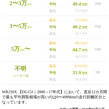
2〜3万
49.4
18台
km
平均
万円
最低
33.8
万円
最高
71.6
万円
3〜5万
49.2
19台
km
平均
万円
最低
33.2
万円
最高
58.6
万円
5万
〜
44.7
14台
km
平均
万円
最低
34.0
万円
最高
65.0
万円
不明
55.9
3台
平均
万円
メーター改
最低
39.4
万円
WR250X 【DG15J｜2008～17年式】において。直近12カ月間
で最も平均買取相場が高いのは0〜4999kmの走行距離区分と
なっています。