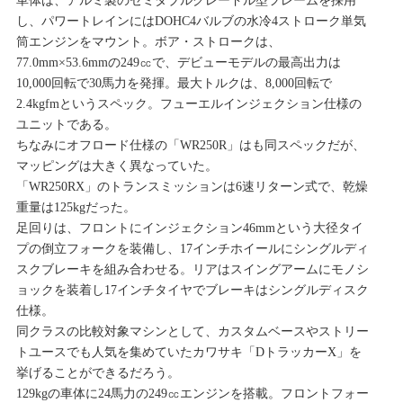
車体は、アルミ製のセミダブルクレードル型フレームを採用
し、パワートレインにはDOHC4バルブの水冷4ストローク単気
筒エンジンをマウント。ボア・ストロークは、
77.0mm×53.6mmの249㏄で、デビューモデルの最高出力は
10,000回転で30馬力を発揮。最大トルクは、8,000回転で
2.4kgfmというスペック。フューエルインジェクション仕様の
ユニットである。
ちなみにオフロード仕様の「WR250R」はも同スペックだが、
マッピングは大きく異なっていた。
「WR250RX」のトランスミッションは6速リターン式で、乾燥
重量は125kgだった。
足回りは、フロントにインジェクション46mmという大径タイ
プの倒立フォークを装備し、17インチホイールにシングルディ
スクブレーキを組み合わせる。リアはスイングアームにモノシ
ョックを装着し17インチタイヤでブレーキはシングルディスク
仕様。
同クラスの比較対象マシンとして、カスタムベースやストリー
トユースでも人気を集めていたカワサキ「DトラッカーX」を
挙げることができるだろう。
129kgの車体に24馬力の249㏄エンジンを搭載。フロントフォー