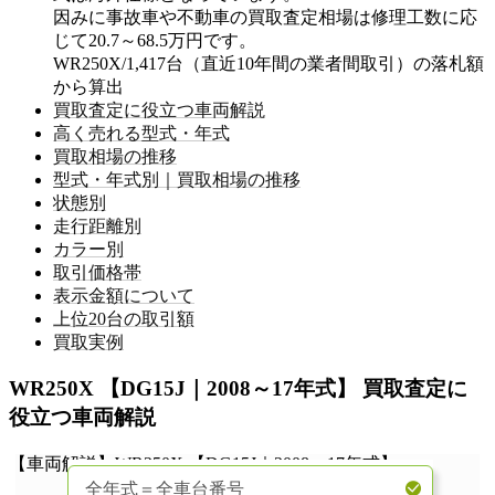
因みに事故車や不動車の買取査定相場は修理工数に応
じて
20.7～68.5万円
です。
WR250X/1,417台（直近10年間の業者間取引）の落札額
から算出
買取査定に役立つ車両解説
高く売れる型式・年式
買取相場の推移
型式・年式別｜買取相場の推移
状態別
走行距離別
カラー別
取引価格帯
表示金額について
上位20台の取引額
買取実例
WR250X 【DG15J｜2008～17年式】 買取査定に
役立つ車両解説
【車両解説】WR250X 【DG15J｜2008～17年式】