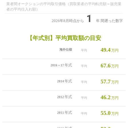
業者間オークションの平均取引価格（買取業者の平均転売額＝販売業
者の平均仕入れ額）
1
2026年8月時点から
年
間遡った数字
【年式別】平均買取額の目安
49.4
海外仕様
万円
平均
67.6
年式
2016～17
万円
平均
57.7
年式
2014
万円
平均
46.2
年式
2012
万円
平均
55.0
年式
2011
万円
平均