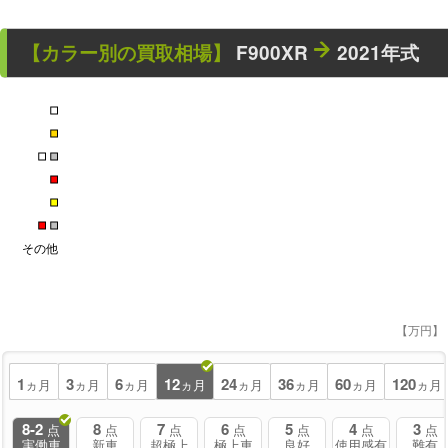
【カラー別の買取相場】
F900XR
2021年式
■
■
■
■
■
■
■
■
その他
【万円】
1
3
6
12
24
36
60
120
ヵ月
ヵ月
ヵ月
ヵ月
ヵ月
ヵ月
ヵ月
ヵ月
8-2
8
7
6
5
4
3
点
点
点
点
点
点
点
実働車
新車
超極上
極上車
良好
使用感有
難有