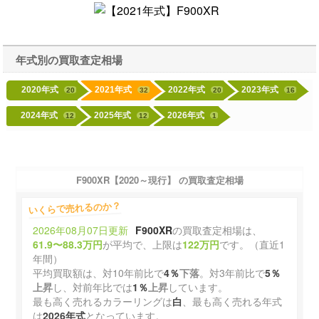
年式別の買取査定相場
2020年式
2021年式
2022年式
2023年式
20
32
20
16
2024年式
2025年式
2026年式
12
12
1
F900XR【2020～現行】 の買取査定相場
いくらで売れるのか？
2026年08月07日更新
F900XR
の買取査定相場は、
61.9〜88.3万円
が平均で、上限は
122万円
です。（直近1
年間）
平均買取額は、対10年前比で
4％
下落
。対3年前比で
5％
上昇
し、対前年比では
1％
上昇
しています。
最も高く売れるカラーリングは
白
、最も高く売れる年式
は
2026年式
となっています。