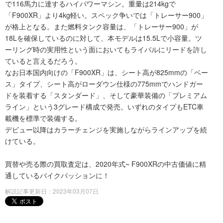
で116馬力に達するハイパワーマシン。重量は214kgで
「F900XR」より4kg軽い。スペック争いでは「トレーサー900」
が格上となる。また燃料タンク容量は、「トレーサー900」が
18Lを確保しているのに対して、本モデルは15.5Lで小容量。ツ
ーリング時の実用性という面においてもライバルにリードを許し
ていると言えるだろう。
なお日本国内向けの「F900XR」は、シート高が825mmの「ベー
ス」タイプ、シート高がローダウン仕様の775mmでハンドガー
ドを装着する「スタンダード」、そして豪華装備の「プレミアム
ライン」という3グレード構成で発売。いずれのタイプもETC車
載機を標準で装備する。
デビュー以降はカラーチェンジを実施しながらラインアップを続
けている。
買替や売る際の買取査定は、2020年式~ F900XRの中古価値に精
通しているバイクパッションに！
解説記事更新日：2023年03月07日