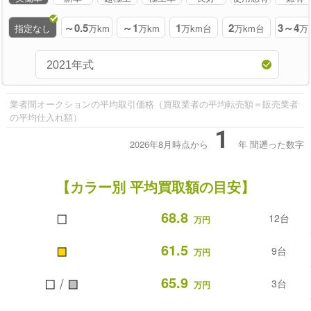
～0.5
～1
1
2
3～4
指定なし
万km
万km
万km台
万km台
万
業者間オークションの平均取引価格（買取業者の平均転売額＝販売業者
の平均仕入れ額）
1
2026年8月時点から
年
間遡った数字
【カラー別 平均買取額の目安】
■
68.8
12台
万円
■
61.5
9台
万円
■
■
65.9
/
3台
万円