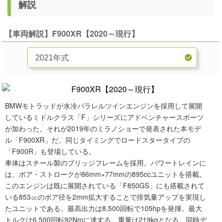
解説
【車両解説】F900XR【2020～現行】
BMWモトラッドが水冷パラレルツインエンジンを採用して展開
しているミドルクラス「F」シリーズにアドベンチャースポーツ
が加わった。それが2019年のミラノショーで発表された本モデ
ル「F900XR」だ。同じタイミングでロードスタータイプの
「F900R」も登場している。
車体はスチール製のブリッジフレームを採用。パワートレインに
は、ボア・ストロークが86mm×77mmの895ccユニットを搭載。
このエンジンは既に展開されている「F850GS」にも搭載されて
いる853㏄のボア径を2mm拡大することで排気量アップを実現し
たユニットである。最高出力は8,500回転で105hpを発揮。最大
トルクは6,500回転92Nmに達する。重量は219kgとなる。同時デ