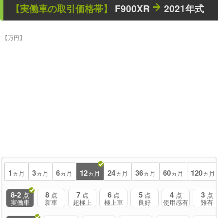
【
実働車
の取引価格帯】
F900XR
2021年式
【万円】
1
3
6
12
24
36
60
120
ヵ月
ヵ月
ヵ月
ヵ月
ヵ月
ヵ月
ヵ月
ヵ月
8-2
8
7
6
5
4
3
点
点
点
点
点
点
点
実働車
新車
超極上
極上車
良好
使用感有
難有