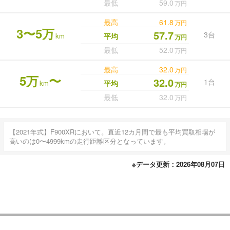
最低
59.0
万円
最高
61.8
万円
3〜5万
57.7
3台
km
平均
万円
最低
52.0
万円
最高
32.0
万円
5万
〜
32.0
1台
km
平均
万円
最低
32.0
万円
【2021年式】F900XRにおいて。直近12カ月間で最も平均買取相場が
高いのは0〜4999kmの走行距離区分となっています。
※データ更新：2026年08月07日