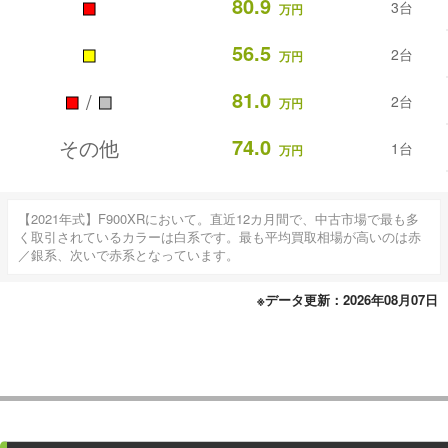
■
80.9
3台
万円
■
56.5
2台
万円
■
■
81.0
/
2台
万円
74.0
その他
1台
万円
【2021年式】F900XRにおいて。直近12カ月間で、中古市場で最も多
く取引されているカラーは白系です。最も平均買取相場が高いのは赤
／銀系、次いで赤系となっています。
※データ更新：2026年08月07日