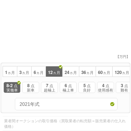
【万円】
1
3
6
12
24
36
60
120
ヵ月
ヵ月
ヵ月
ヵ月
ヵ月
ヵ月
ヵ月
ヵ月
8-2
8
7
6
5
4
3
点
点
点
点
点
点
点
実働車
新車
超極上
極上車
良好
使用感有
難有
業者間オークションの取引価格（買取業者の転売額＝販売業者の仕入れ
価格）