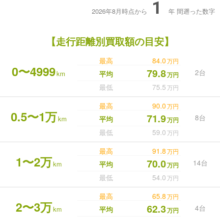
1
2026年8月時点から
年
間遡った数字
【走行距離別買取額の目安】
最高
84.0
万円
0〜4999
79.8
2台
km
平均
万円
最低
75.5
万円
最高
90.0
万円
0.5〜1万
71.9
8台
km
平均
万円
最低
59.0
万円
最高
91.8
万円
1〜2万
70.0
14台
km
平均
万円
最低
54.0
万円
最高
65.8
万円
2〜3万
62.3
4台
km
平均
万円