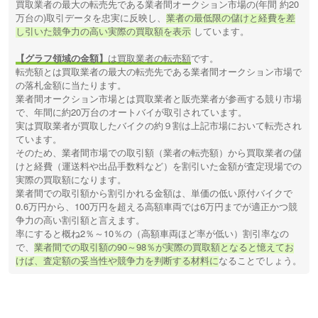
買取業者の最大の転売先である業者間オークション市場の(年間 約20
万台の)取引データを忠実に反映し、
業者の最低限の儲けと経費を差
し引いた競争力の高い実際の買取額を表示
しています。
【グラフ領域の金額】
は買取業者の転売額
です。
転売額とは買取業者の最大の転売先である業者間オークション市場で
の落札金額に当たります。
業者間オークション市場とは買取業者と販売業者が参画する競り市場
で、年間に約20万台のオートバイが取引されています。
実は買取業者が買取したバイクの約９割は上記市場において転売され
ています。
そのため、業者間市場での取引額（業者の転売額）から買取業者の儲
けと経費（運送料や出品手数料など）を割引いた金額が査定現場での
実際の買取額になります。
業者間での取引額から割引かれる金額は、単価の低い原付バイクで
0.6万円から、100万円を超える高額車両では6万円までが適正かつ競
争力の高い割引額と言えます。
率にすると概ね2％～10％の（高額車両ほど率が低い）割引率なの
で、
業者間での取引額の90～98％が実際の買取額となると憶えてお
けば、査定額の妥当性や競争力を判断する材料に
なることでしょう。