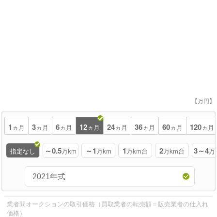
【万円】
1
3
6
12
24
36
60
120
ヵ月
ヵ月
ヵ月
ヵ月
ヵ月
ヵ月
ヵ月
ヵ月
～0.5
～1
1
2
3～4
指定なし
万km
万km
万km台
万km台
万
業者間オークションの取引価格（買取業者の転売額＝販売業者の仕入れ
価格）