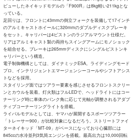
ビューしたネイキッドモデルの「F900R」は8kg軽い211kgとな
っている。
足回りは、フロントに43mmの倒立フォークを装備して17インチ
のアルミキャストホイールに320mmのダブルディスクブレーキ
をセット。キャリパーは4ピストンのラジアルマウント仕様だ。
リアはアルミキャスト製の両持ちスイングアームにモノショック
を組合せる。ブレーキは265mmディスクにシングルピストンキ
ャリパーという構造。
電子制御機構としては、ダイナミックESA。ライディングモード
プロ、インテリジェントエマージェンシーコールやシフトアシス
トなどを採用。
スタイリング面ではツアラー要素を感じさせるフロントスクリー
ンとカウルを装着。灯火類はフルLEDで、ヘッドライトにはコー
ナーリング時に車体のバンク角に応じて光軸が調整されるアダプ
ティブコーナーリングライトを搭載。
ライバルモデルとしては、ヤマハが展開するスポーツツアラー
「トレーサー900」が比較対象になるだろう。ストリートファイ
ターネイキッド「MT-09」がベースになっており心臓部には
845ccの水冷並列3気筒エンジンを搭載。最高出力は10,000回転