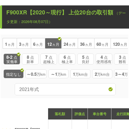
F900XR【2020～現行】
上位20台の取引額
（デー
タ更新：2026年08月07日）
1
3
6
12
24
36
60
120
ヵ月
ヵ月
ヵ月
ヵ月
ヵ月
ヵ月
ヵ月
ヵ月
8-2
8
7
6
5
4
3
点
点
点
点
点
点
点
実働車
新車
超極上
極上車
良好
使用感有
難有
～0.5
～1
1
2
3～4
指定なし
万km
万km
万km台
万km台
万
落札額
評価点
車台番号
走行距