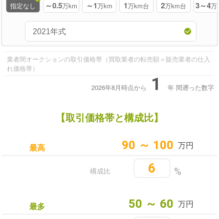
～0.5
～1
1
2
3～4
指定なし
万km
万km
万km台
万km台
万
業者間オークションの取引価格帯（買取業者の転売額＝販売業者の仕入
れ価格帯）
1
2026年8月時点から
年
間遡った数字
【取引価格帯と構成比】
90 ～ 100
万円
最高
6
構成比
%
50 ～ 60
万円
最多