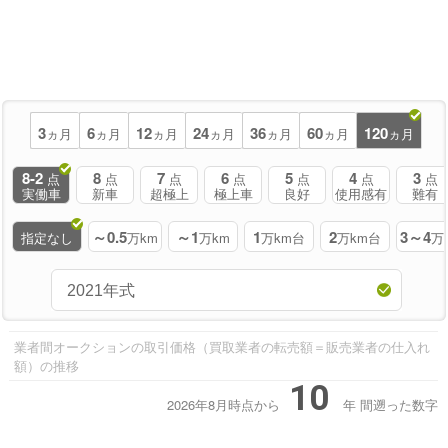
3
6
12
24
36
60
120
ヵ月
ヵ月
ヵ月
ヵ月
ヵ月
ヵ月
ヵ月
8-2
8
7
6
5
4
3
点
点
点
点
点
点
点
実働車
新車
超極上
極上車
良好
使用感有
難有
～0.5
～1
1
2
3～4
指定なし
万km
万km
万km台
万km台
万
業者間オークションの取引価格（買取業者の転売額＝販売業者の仕入れ
額）の推移
10
2026年8月時点から
年
間遡った数字