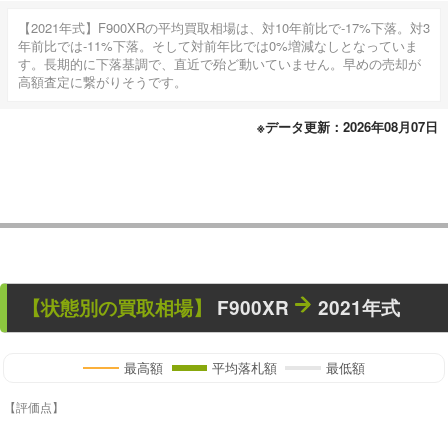
【2021年式】F900XRの平均買取相場は、対10年前比で-17%下落。対3
年前比では-11%下落。そして対前年比では0%増減なしとなっていま
す。長期的に下落基調で、直近で殆ど動いていません。早めの売却が
高額査定に繋がりそうです。
※データ更新：2026年08月07日
【状態別の買取相場】
F900XR
2021年式
最高額
平均落札額
最低額
【評価点】