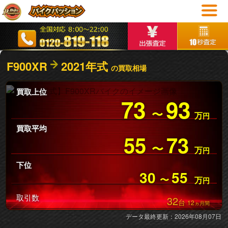
F900XR
2021年式
の買取相場
買取上位
73
93
〜
万
円
買取平均
55
73
〜
万
円
下位
30
55
〜
万
円
取引数
32
台
12
ヵ月間
データ最終更新：2026年08月07日