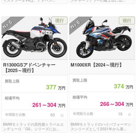
現行
現行
5
6
No
No
R1300GSアドベンチャー
M1000XR【2024～現行】
【2025～現行】
買取上限
買取上限
374
377
万円
万円
相場平均
相場平均
266～304
261～304
万円
万円
年間取引台数
19
台
年間取引台数
65
台
BMWモトラッドの高性能トラベルエ
BMWモトラッドのハイパフォーマン
ンデューロ「GS」シリーズにお...
スシリーズとして2021年から展...