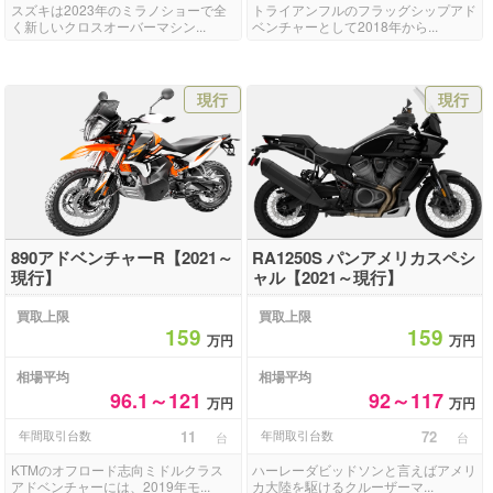
スズキは2023年のミラノショーで全
トライアンフルのフラッグシップアド
く新しいクロスオーバーマシン...
ベンチャーとして2018年から...
現行
現行
890アドベンチャーR【2021～
RA1250S パンアメリカスペシ
現行】
ャル【2021～現行】
買取上限
買取上限
159
159
万円
万円
相場平均
相場平均
96.1～121
92～117
万円
万円
年間取引台数
11
年間取引台数
72
台
台
KTMのオフロード志向ミドルクラス
ハーレーダビッドソンと言えばアメリ
アドベンチャーには、2019年モ...
カ大陸を駆けるクルーザーマ...