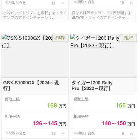
年間取引台数
19
台
年間取引台数
11
台
水冷ビッグトリプルを搭載するトライ
異なる排気量クラスで世界展開する
アンフのアドベンチャーシリ...
BMWモトラッドのアドベンチャ...
現行
現行
GSX-S1000GX【2024～現
タイガー1200 Rally
行】
Pro【2022～現行】
買取上限
買取上限
168
165
万円
万円
相場平均
相場平均
126～145
140～150
万円
万円
年間取引台数
23
年間取引台数
8
台
台