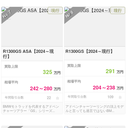
現行
現行
7
8
No
No
R1300GS ASA【2024～現
R1300GS【2024～現行】
行】
買取上限
買取上限
291
325
万円
万円
相場平均
相場平均
204～238
242～280
万円
万円
年間取引台数
109
台
年間取引台数
22
台
BMWモトラッドを代表するアドベン
アドベンチャーツーリングの頂上モデ
チャーツアラー「GS」シリーズ...
ルと言っても過言ではないBM...