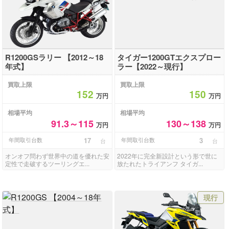
R1200GSラリー 【2012～18
タイガー1200GTエクスプロー
年式】
ラー【2022～現行】
買取上限
買取上限
152
150
万円
万円
相場平均
相場平均
91.3～115
130～138
万円
万円
年間取引台数
17
年間取引台数
3
台
台
オンオフ問わず世界中の道を優れた安
2022年に完全新設計という形で世に
定性で走破するツーリングエ...
放たれたトライアンフ タイガ...
現行