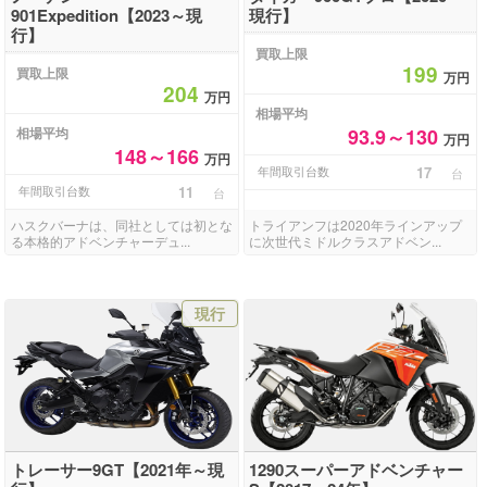
901Expedition【2023～現
現行】
行】
買取上限
199
買取上限
万円
204
万円
相場平均
相場平均
93.9～130
万円
148～166
万円
年間取引台数
17
台
年間取引台数
11
台
ハスクバーナは、同社としては初とな
トライアンフは2020年ラインアップ
る本格的アドベンチャーデュ...
に次世代ミドルクラスアドベン...
現行
トレーサー9GT【2021年～現
1290スーパーアドベンチャー