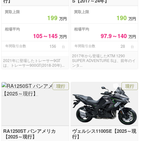
行】
S【2017～24年】
買取上限
買取上限
199
190
万円
万円
相場平均
相場平均
105～145
97.9～140
万円
万円
年間取引台数
156
年間取引台数
28
台
台
2017年から登場したKTM 1290
2021年に登場したトレーサー9GT
SUPER ADVENTURE Sは、前年のイ
は、トレーサー900GT(2018-20年)...
ンタ...
現行
現行
RA1250ST パンアメリカ
ヴェルシス1100SE【2025～現
【2025～現行】
行】