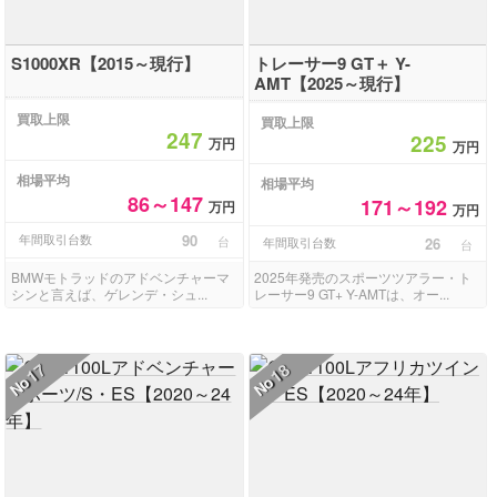
S1000XR【2015～現行】
トレーサー9 GT＋ Y-
AMT【2025～現行】
買取上限
買取上限
247
225
万円
万円
相場平均
相場平均
86～147
171～192
万円
万円
年間取引台数
90
台
年間取引台数
26
台
BMWモトラッドのアドベンチャーマ
2025年発売のスポーツツアラー・ト
シンと言えば、ゲレンデ・シュ...
レーサー9 GT+ Y-AMTは、オー...
17
18
No
No