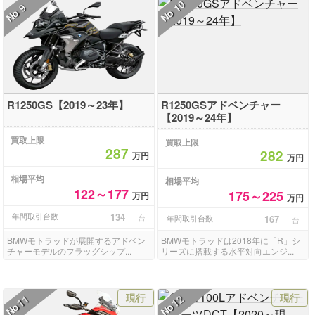
10
9
No
No
R1250GS【2019～23年】
R1250GSアドベンチャー
【2019～24年】
買取上限
買取上限
287
282
万円
万円
相場平均
相場平均
122～177
175～225
万円
万円
年間取引台数
134
台
年間取引台数
167
台
BMWモトラッドが展開するアドベン
BMWモトラッドは2018年に「R」シ
チャーモデルのフラッグシップ...
リーズに搭載する水平対向エンジ...
現行
現行
11
12
No
No