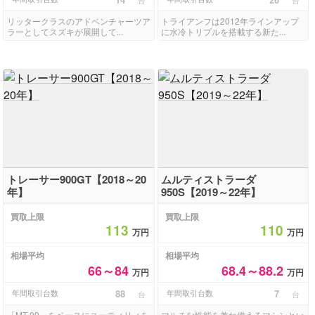
台
台
リッタークラスのアドベンチャーツア
トライアンフは2012年ラインアップ
ラーとしてスズキが展開して...
に水冷トリプルを搭載する新た...
トレーサー900GT【2018～20
ムルティストラーダ
年】
950S【2019～22年】
買取上限
買取上限
113
110
万円
万円
相場平均
相場平均
66～84
68.4～88.2
万円
万円
年間取引台数
88
年間取引台数
7
台
台
「MT-09」をベースにユーティリィを
マルチな性能を兼ね備えるマシンとい