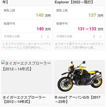
年】
Explorer【2022～現行】
買取上限
買取上限
140
137
万円
万円
相場平均
相場平均
140
131～133
万円
万円
年間取引台数
1
年間取引台数
2
台
台
トライアンフがリッターオーバーアド
オフロード系アドベンチャーのフラッ
ベンチャーとして2013年から...
グシップとして2018年から展...
タイガーエクスプローラー
R nineT アーバンG/S【2017
【2012～14年式】
～23年】