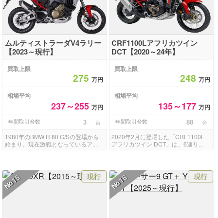
ムルティストラーダV4ラリー
CRF1100Lアフリカツイン
【2023～現行】
DCT【2020～24年】
買取上限
買取上限
275
248
万円
万円
相場平均
相場平均
237～255
135～177
万円
万円
年間取引台数
3
年間取引台数
88
台
台
1980年のBMW R 80 G/Sの登場から
2020年2月に登場した「CRF1100L
始まり、現在激戦となっているア...
アフリカツイン DCT」は、6速リ...
現行
現行
15
16
No
No