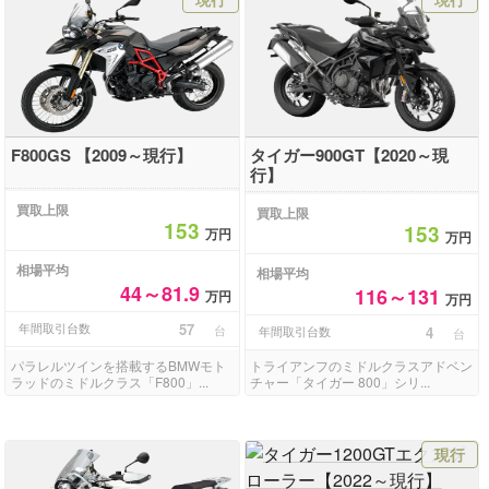
F800GS 【2009～現行】
タイガー900GT【2020～現
行】
買取上限
買取上限
153
153
万円
万円
相場平均
相場平均
44～81.9
116～131
万円
万円
年間取引台数
57
台
年間取引台数
4
台
パラレルツインを搭載するBMWモト
トライアンフのミドルクラスアドベン
ラッドのミドルクラス「F800」...
チャー「タイガー 800」シリ...
現行