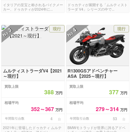
イタリアの至宝と称されるバイクメー
ドゥカティが展開する「ムルティスト
カー、ドゥカティが2024年に...
ラーダ V4」シリーズの中で...
現行
現行
3
4
No
No
ムルティストラーダV4【2021
R1300GSアドベンチャー
～現行】
ASA【2025～現行】
買取上限
買取上限
388
377
万円
万円
相場平均
相場平均
352～367
279～314
万円
万円
年間取引台数
4
年間取引台数
53
台
台
2021年に登場したドゥカティ ムルテ
BMWモトラッドが世界に誇るアドベ
ィストラーダV4は、アドベン...
ンチャーツアラーの最上位に位...