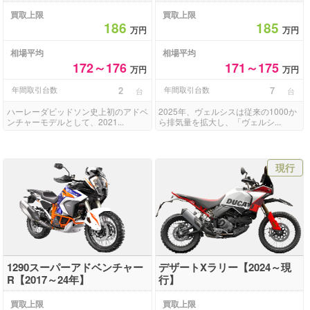
買取上限
買取上限
186
185
万円
万円
相場平均
相場平均
172～176
171～175
万円
万円
年間取引台数
2
年間取引台数
7
台
台
ハーレーダビッドソン史上初のアドベ
2025年、ヴェルシスは従来の1000か
ンチャーモデルとして、2021...
ら排気量を拡大し、「ヴェルシ...
現行
1290スーパーアドベンチャー
デザートXラリー【2024～現
R【2017～24年】
行】
買取上限
買取上限