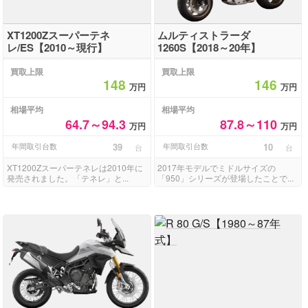
XT1200Zスーパーテネ
ムルティストラーダ
レ/ES【2010～現行】
1260S【2018～20年】
買取上限
買取上限
148
146
万円
万円
相場平均
相場平均
64.7～94.3
87.8～110
万円
万円
年間取引台数
39
年間取引台数
10
台
台
XT1200Zスーパーテネレは2010年に
2017年モデルでミドルサイズの
発売されました。「テネレ」と...
「950」シリーズが登場したことで...