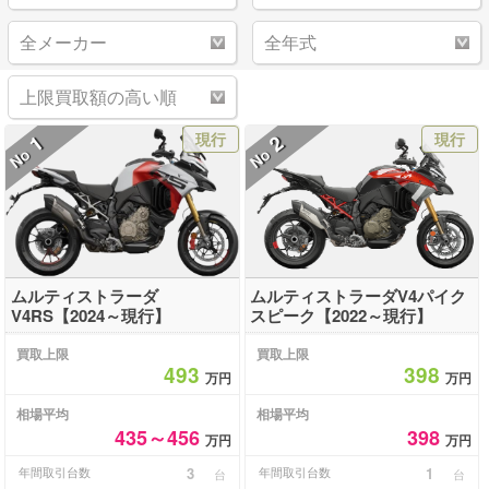
現行
現行
1
2
No
No
ムルティストラーダ
ムルティストラーダV4パイク
V4RS【2024～現行】
スピーク【2022～現行】
買取上限
買取上限
493
398
万円
万円
相場平均
相場平均
435～456
398
万円
万円
年間取引台数
3
年間取引台数
1
台
台