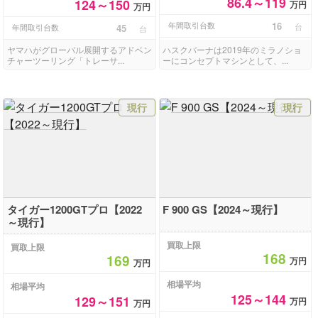
86.4～119
124～150
万円
万円
年間取引台数
16
台
年間取引台数
45
台
ヤマハがグローバル展開するアドベン
ハスクバーナは2019年のミラノショ
チャーツーリング「トレーサ...
ーにコンセプトマシンとして、...
現行
現行
タイガー1200GTプロ【2022
F 900 GS【2024～現行】
～現行】
買取上限
買取上限
168
169
万円
万円
相場平均
相場平均
125～144
129～151
万円
万円