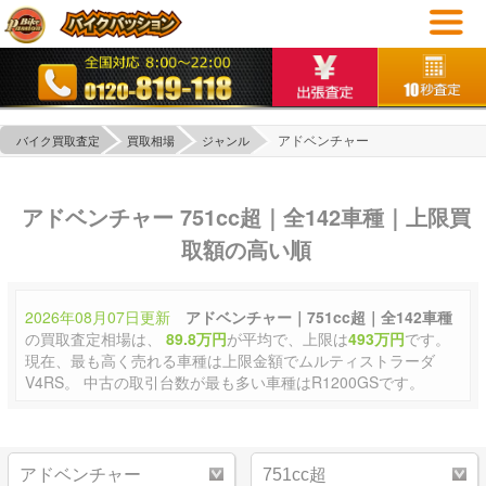
アドベンチャー
バイク買取査定
買取相場
ジャンル
アドベンチャー 751cc超｜全142車種｜上限買
取額の高い順
2026年08月07日更新
アドベンチャー｜751cc超｜全142車種
の買取査定相場は、
89.8万円
が平均で、上限は
493万円
です。
現在、最も高く売れる車種は上限金額でムルティストラーダ
V4RS。 中古の取引台数が最も多い車種はR1200GSです。