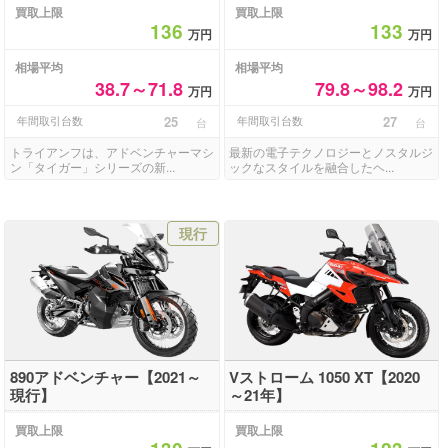
買取上限
買取上限
136
133
万円
万円
相場平均
相場平均
38.7～71.8
79.8～98.2
万円
万円
年間取引台数
25
年間取引台数
27
台
台
トライアンフは、アドベンチャーマシ
最新の電子テクノロジーとノスタルジ
ン「タイガー」シリーズの新...
ックなスタイルを融合したヘ...
現行
890アドベンチャー【2021～
Vストローム 1050 XT【2020
現行】
～21年】
買取上限
買取上限