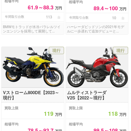
相場平均
相場平均
61.9～88.3
89.4～100
万円
万円
年間取引台数
113
台
年間取引台数
10
台
BMWモトラッドが水冷パラレルツイ
ハーレーダビッドソンの2021年モデ
ンエンジンを採用して展開して...
ルに一歩遅れて追加デビューと...
現行
現行
Vストローム800DE【2023～
ムルティストラーダ
現行】
V2S【2022～現行】
買取上限
買取上限
119
118
万円
万円
相場平均
相場平均
78.5～93.7
99.5～108
万円
万円