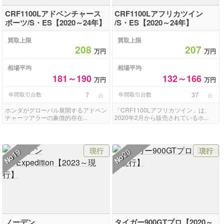
CRF1100Lアドベンチャース
CRF1100Lアフリカツイン
ポーツ/S・ES【2020～24年】
/S・ES【2020～24年】
買取上限
買取上限
208
207
万円
万円
相場平均
相場平均
181～190
132～166
万円
万円
年間取引台数
7
年間取引台数
37
台
台
ホンダがグローバル展開するアドベン
「CRF1100Lアフリカツイン」は、
チャーツアラーの象徴的存在...
2020年2月から販売されているホ...
現行
現行
19
20
No
No
ノーデン
タイガー900GTプロ【2020～