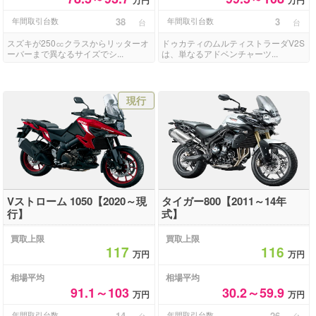
年間取引台数
38
年間取引台数
3
台
台
スズキが250㏄クラスからリッターオ
ドゥカティのムルティストラーダV2S
ーバーまで異なるサイズでシ...
は、単なるアドベンチャーツ...
現行
Vストローム 1050【2020～現
タイガー800【2011～14年
行】
式】
買取上限
買取上限
117
116
万円
万円
相場平均
相場平均
91.1～103
30.2～59.9
万円
万円
年間取引台数
14
年間取引台数
26