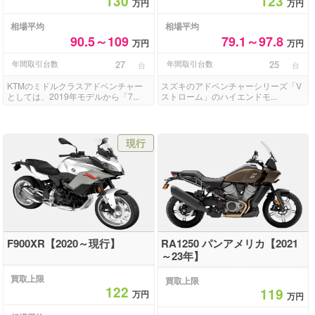
130
123
万円
万円
相場平均
相場平均
90.5～109
79.1～97.8
万円
万円
年間取引台数
27
年間取引台数
25
台
台
KTMのミドルクラスアドベンチャー
スズキのアドベンチャーシリーズ「V
としては、2019年モデルから「7...
ストローム」のハイエンドモ...
現行
F900XR【2020～現行】
RA1250 パンアメリカ【2021
～23年】
買取上限
買取上限
122
119
万円
万円