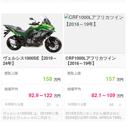
ヴェルシス1000SE【2019～
CRF1000Lアフリカツイン
24年】
【2016～19年】
買取上限
買取上限
158
157
万円
万円
相場平均
相場平均
92.9～122
82.1～109
万円
万円
年間取引台数
21
年間取引台数
64
台
台
ヴェルシス1000SE は、2019年に発
2016年2月にホンダから発売された
売されたヴェルシスの二代目で...
SD04型のCRF1000L AFRICA TWIN...