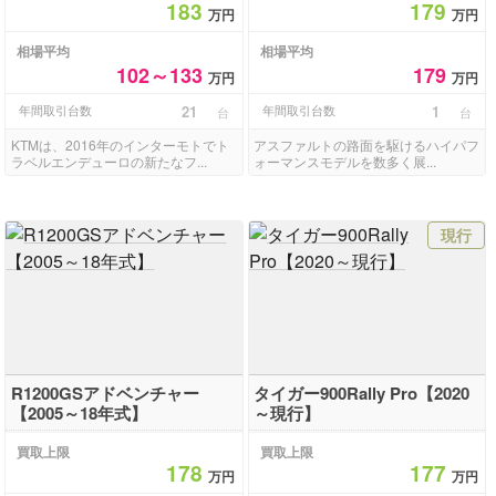
183
179
万円
万円
相場平均
相場平均
102～133
179
万円
万円
年間取引台数
21
年間取引台数
1
台
台
KTMは、2016年のインターモトでト
アスファルトの路面を駆けるハイパフ
ラベルエンデューロの新たなフ...
ォーマンスモデルを数多く展...
現行
R1200GSアドベンチャー
タイガー900Rally Pro【2020
【2005～18年式】
～現行】
買取上限
買取上限
178
177
万円
万円