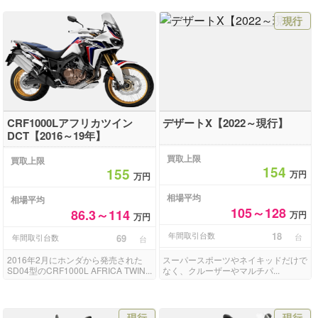
現行
CRF1000Lアフリカツイン
デザートX【2022～現行】
DCT【2016～19年】
買取上限
買取上限
154
155
万円
万円
相場平均
相場平均
105～128
86.3～114
万円
万円
年間取引台数
18
台
年間取引台数
69
台
2016年2月にホンダから発売された
スーパースポーツやネイキッドだけで
SD04型のCRF1000L AFRICA TWIN...
なく、クルーザーやマルチパ...
現行
現行