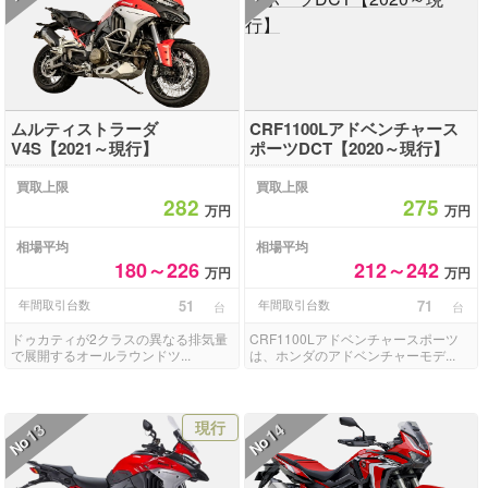
ムルティストラーダ
CRF1100Lアドベンチャース
V4S【2021～現行】
ポーツDCT【2020～現行】
買取上限
買取上限
282
275
万円
万円
相場平均
相場平均
180～226
212～242
万円
万円
年間取引台数
51
年間取引台数
71
台
台
ドゥカティが2クラスの異なる排気量
CRF1100Lアドベンチャースポーツ
で展開するオールラウンドツ...
は、ホンダのアドベンチャーモデ...
現行
13
14
No
No