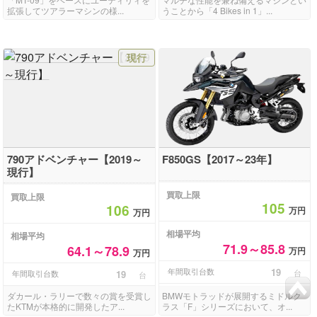
拡張してツアラーマシンの様...
うことから「4 Bikes in 1」...
現行
790アドベンチャー【2019～
F850GS【2017～23年】
現行】
買取上限
買取上限
105
106
万円
万円
相場平均
相場平均
71.9～85.8
64.1～78.9
万円
万円
年間取引台数
19
台
年間取引台数
19
台
ダカール・ラリーで数々の賞を受賞し
BMWモトラッドが展開するミドルク
たKTMが本格的に開発したア...
ラス「F」シリーズにおいて、オ...