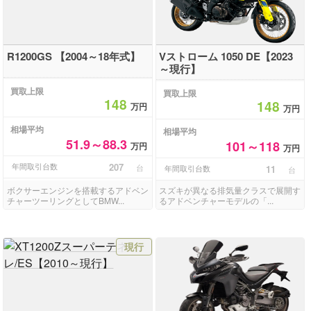
R1200GS 【2004～18年式】
Vストローム 1050 DE【2023
～現行】
買取上限
買取上限
148
148
万円
万円
相場平均
相場平均
51.9～88.3
101～118
万円
万円
年間取引台数
207
台
年間取引台数
11
台
ボクサーエンジンを搭載するアドベン
スズキが異なる排気量クラスで展開す
チャーツーリングとしてBMW...
るアドベンチャーモデルの「...
現行