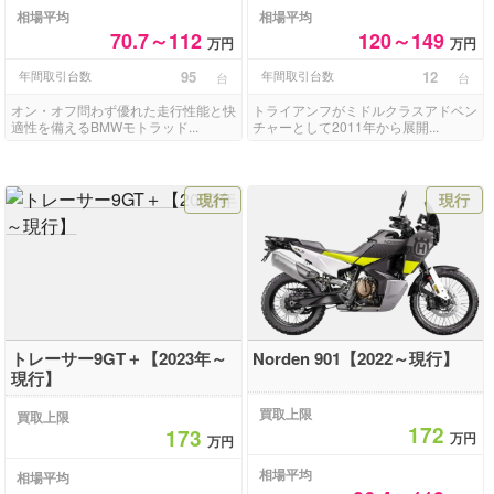
相場平均
相場平均
70.7～112
120～149
万円
万円
年間取引台数
95
年間取引台数
12
台
台
オン・オフ問わず優れた走行性能と快
トライアンフがミドルクラスアドベン
適性を備えるBMWモトラッド...
チャーとして2011年から展開...
現行
現行
トレーサー9GT＋【2023年～
Norden 901【2022～現行】
現行】
買取上限
買取上限
172
173
万円
万円
相場平均
相場平均