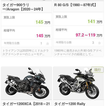
タイガー900ラリ
R 80 G/S【1980～87年式】
ー/Aragon【2020～24年】
買取上限
買取上限
141
145
万円
万円
相場平均
相場平均
97.2～119
145
万円
万円
年間取引台数
3
台
年間取引台数
1
台
トライアンフは2020年にミドルクラ
1980年に発売されたR 80 G/S アドベ
スアドベンチャーのニューモデ...
ンチャーバイクの始祖として...
現行
タイガー1200XCA【2018～21
タイガー1200 Rally