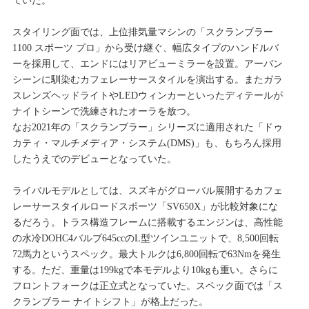
ていた。
スタイリング面では、上位排気量マシンの「スクランブラー
1100 スポーツ プロ」から受け継ぐ、幅広タイプのハンドルバ
ーを採用して、エンドにはリアビューミラーを設置。アーバン
シーンに馴染むカフェレーサースタイルを演出する。またガラ
スレンズヘッドライトやLEDウィンカーといったディテールが
ナイトシーンで洗練されたオーラを放つ。
なお2021年の「スクランブラー」シリーズに適用された「ドゥ
カティ・マルチメディア・システム(DMS)」も、もちろん採用
したうえでのデビューとなっていた。
ライバルモデルとしては、スズキがグローバル展開するカフェ
レーサースタイルロードスポーツ「SV650X」が比較対象にな
るだろう。トラス構造フレームに搭載するエンジンは、高性能
の水冷DOHC4バルブ645ccのL型ツインユニットで、8,500回転
72馬力というスペック。最大トルクは6,800回転で63Nmを発生
する。ただ、重量は199kgで本モデルより10kgも重い。さらに
フロントフォークは正立式となっていた。スペック面では「ス
クランブラー ナイトシフト」が格上だった。