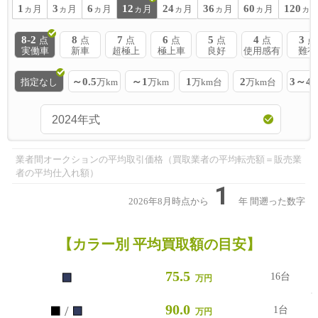
1
3
6
12
24
36
60
120
ヵ月
ヵ月
ヵ月
ヵ月
ヵ月
ヵ月
ヵ月
ヵ
8-2
8
7
6
5
4
3
点
点
点
点
点
点
点
実働車
新車
超極上
極上車
良好
使用感有
難有
～0.5
～1
1
2
3～4
指定なし
万km
万km
万km台
万km台
業者間オークションの平均取引価格（買取業者の平均転売額＝販売業
者の平均仕入れ額）
1
2026年8月時点から
年
間遡った数字
【カラー別 平均買取額の目安】
■
75.5
16台
万円
■
■
90.0
/
1台
万円