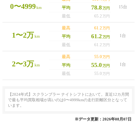
0〜4999
78.8
15台
km
平均
万円
最低
65.2
万円
最高
61.2
万円
1〜2万
61.2
1台
km
平均
万円
最低
61.2
万円
最高
55.0
万円
2〜3万
55.0
1台
km
平均
万円
最低
55.0
万円
【2024年式】スクランブラー ナイトシフトにおいて。直近12カ月間
で最も平均買取相場が高いのは0〜4999kmの走行距離区分となって
います。
※データ更新：2026年08月07日