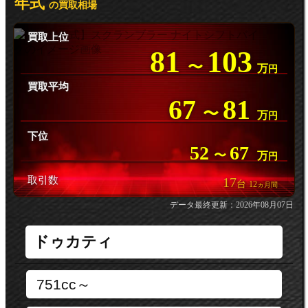
年式
の買取相場
買取上位
81
103
〜
万
円
買取平均
67
81
〜
万
円
下位
52
67
〜
万
円
取引数
17
台
12
ヵ月間
データ最終更新：2026年08月07日