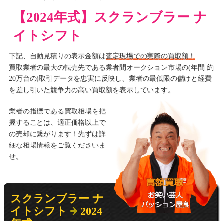
【2024年式】スクランブラー ナ
イトシフト
下記、自動見積りの
表示金額は
査定現場での実際の買取額！
買取業者の最大の転売先である業者間オークション市場の(年間 約
20万台の)取引データを忠実に反映し、業者の最低限の儲けと経費
を差し引いた競争力の高い買取額を表示しています。
業者の指標である買取相場を把
握することは、適正価格以上で
の売却に繋がります！先ずは詳
細な相場情報をご覧くださいま
せ。
スクランブラー ナ
イトシフト
2024