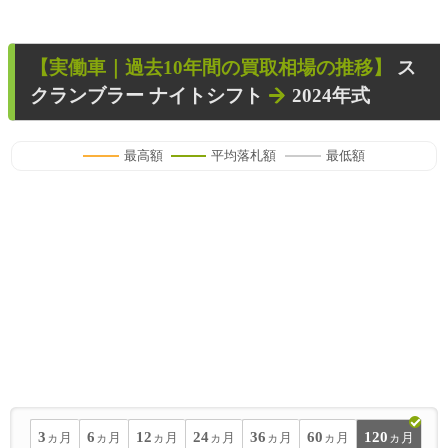
【
実働車
｜過去
10
年
間の買取相場の推移】
ス
クランブラー ナイトシフト
2024年式
最高額
平均落札額
最低額
3
6
12
24
36
60
120
ヵ月
ヵ月
ヵ月
ヵ月
ヵ月
ヵ月
ヵ月