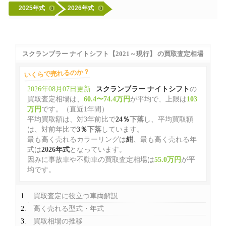
2025年式
2026年式
0
0
スクランブラー ナイトシフト【2021～現行】 の買取査定相場
いくらで売れるのか？
2026年08月07日更新
スクランブラー ナイトシフト
の
買取査定相場は、
60.4〜74.4万円
が平均で、上限は
103
万円
です。（直近1年間）
平均買取額は、対3年前比で
24％
下落
し、平均買取額
は、対前年比で
3％
下落
しています。
最も高く売れるカラーリングは
紺
、最も高く売れる年
式は
2026年式
となっています。
因みに事故車や不動車の買取査定相場は
55.0万円
が平
均です。
買取査定に役立つ車両解説
高く売れる型式・年式
買取相場の推移