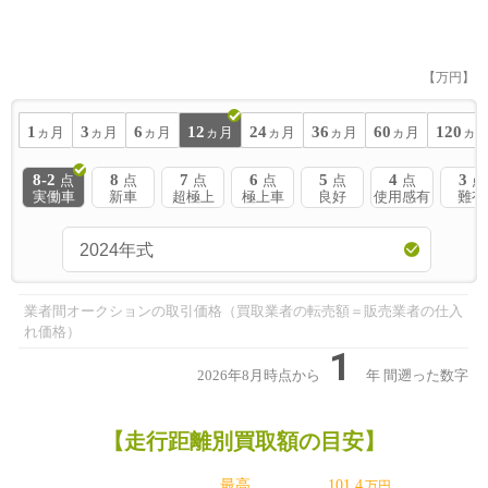
【万円】
1
3
6
12
24
36
60
120
ヵ月
ヵ月
ヵ月
ヵ月
ヵ月
ヵ月
ヵ月
ヵ
8-2
8
7
6
5
4
3
点
点
点
点
点
点
点
実働車
新車
超極上
極上車
良好
使用感有
難有
業者間オークションの取引価格（買取業者の転売額＝販売業者の仕入
れ価格）
1
2026年8月時点から
年
間遡った数字
【走行距離別買取額の目安】
最高
101.4
万円