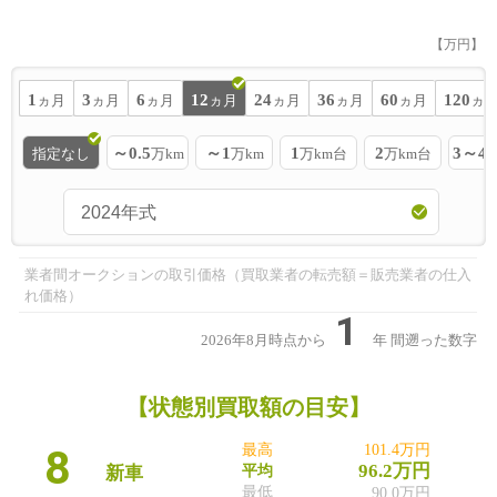
【万円】
1
3
6
12
24
36
60
120
ヵ月
ヵ月
ヵ月
ヵ月
ヵ月
ヵ月
ヵ月
ヵ
～0.5
～1
1
2
3～4
指定なし
万km
万km
万km台
万km台
業者間オークションの取引価格（買取業者の転売額＝販売業者の仕入
れ価格）
1
2026年8月時点から
年
間遡った数字
【状態別買取額の目安】
8
最高
101.4万円
96.2万円
新車
平均
最低
90.0万円