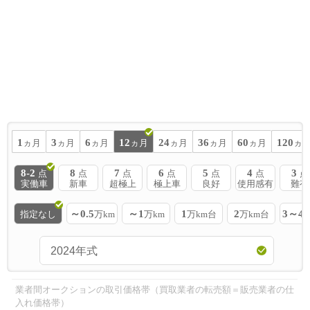
1
3
6
12
24
36
60
120
ヵ月
ヵ月
ヵ月
ヵ月
ヵ月
ヵ月
ヵ月
ヵ
8-2
8
7
6
5
4
3
点
点
点
点
点
点
点
実働車
新車
超極上
極上車
良好
使用感有
難有
～0.5
～1
1
2
3～4
指定なし
万km
万km
万km台
万km台
業者間オークションの取引価格帯（買取業者の転売額＝販売業者の仕
入れ価格帯）