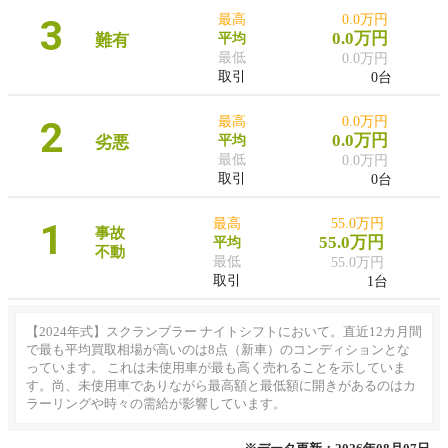
3
最高
0.0万円
0.0万円
難有
平均
最低
0.0万円
取引
0台
2
最高
0.0万円
0.0万円
劣悪
平均
最低
0.0万円
取引
0台
1
最高
55.0万円
事故
55.0万円
平均
不動
最低
55.0万円
取引
1台
【2024年式】スクランブラー ナイトシフトにおいて。直近12カ月間
で最も平均買取相場が高いのは8点（新車）のコンディションとな
っています。 これは未使用車が最も高く売れることを示していま
す。尚、未使用車でありながら最高額と最低額に開きがあるのはカ
ラーリングや時々の需給が影響しています。