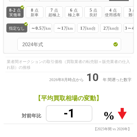
8-2
8
7
6
5
4
3
点
点
点
点
点
点
点
実働車
新車
超極上
極上車
良好
使用感有
難有
～0.5
～1
1
2
3～4
指定なし
万km
万km
万km台
万km台
業者間オークションの取引価格（買取業者の転売額＝販売業者の仕入
れ額）の推移
10
2026年8月時点から
年
間遡った数字
【平均買取相場の変動】
-1
%
対前年比
【2025年間 vs 2026年】