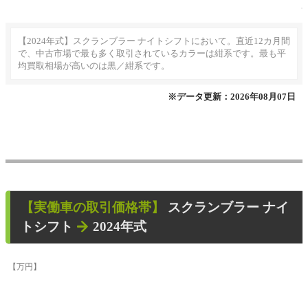
【2024年式】スクランブラー ナイトシフトにおいて。直近12カ月間
で、中古市場で最も多く取引されているカラーは紺系です。最も平
均買取相場が高いのは黒／紺系です。
※データ更新：2026年08月07日
【
実働車
の取引価格帯】
スクランブラー ナイ
トシフト
2024年式
【万円】