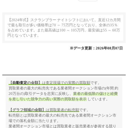
【2024年式】スクランブラー ナイトシフトにおいて。直近12カ月間
で最も取引が多い価格帯は70 ～ 75万円となっており、全体の35％
を占めています。また最高値は100 ～ 105万円、最安値は55 ～ 60万
円となっています。
※データ更新：2026年08月07日
【
自動査定
の金額】
は査定現場での実際の買取額
です。
買取業者の最大の転売先である業者間オークション市場の(年間 約
20万台の)取引データを忠実に反映し、
業者の最低限の儲けと経費
を差し引いた競争力の高い実際の買取額を表示
しています。
【グラフ領域の金額】
は買取業者の転売額
です。
転売額とは買取業者の最大の転売先である業者間オークション市
場での落札金額に当たります。
業者間オークション市場とは買取業者と販売業者が参画する競り