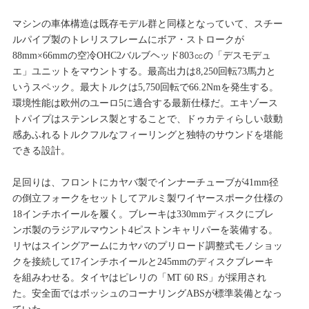
マシンの車体構造は既存モデル群と同様となっていて、スチー
ルパイプ製のトレリスフレームにボア・ストロークが
88mm×66mmの空冷OHC2バルブヘッド803㏄の「デスモデュ
エ」ユニットをマウントする。最高出力は8,250回転73馬力と
いうスペック。最大トルクは5,750回転で66.2Nmを発生する。
環境性能は欧州のユーロ5に適合する最新仕様だ。エキゾース
トパイプはステンレス製とすることで、ドゥカティらしい鼓動
感あふれるトルクフルなフィーリングと独特のサウンドを堪能
できる設計。
足回りは、フロントにカヤバ製でインナーチューブが41mm径
の倒立フォークをセットしてアルミ製ワイヤースポーク仕様の
18インチホイールを履く。ブレーキは330mmディスクにブレ
ンボ製のラジアルマウント4ピストンキャリパーを装備する。
リヤはスイングアームにカヤバのプリロード調整式モノショッ
クを接続して17インチホイールと245mmのディスクブレーキ
を組みわせる。タイヤはピレリの「MT 60 RS」が採用され
た。安全面ではボッシュのコーナリングABSが標準装備となっ