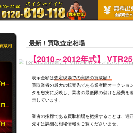
最新！買取査定相場
買取相
【2010～2012年式】 VTR2
表示金額は
査定現場での実際の買取額！
万
円
買取業者の最大の転売先である業者間オークション市
タを忠実に反映し、業者の最低限の儲けと経費を
示しています。
万
円
業者の指標である買取相場を把握することは、適
万
先ずは詳細な相場情報をご覧くださいませ。
円