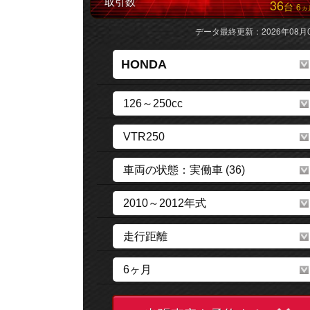
取引数
36
台
6
ヵ
データ最終更新：2026年08月