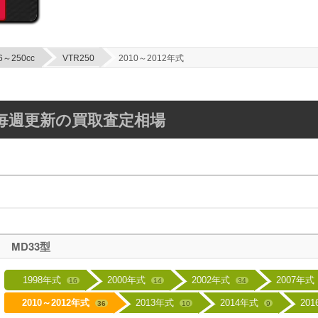
6～250cc
VTR250
2010～2012年式
年式】毎週更新の買取査定相場
MD33型
1998年式
2000年式
2002年式
2007年式
16
14
34
2010～2012年式
2013年式
2014年式
20
36
10
9