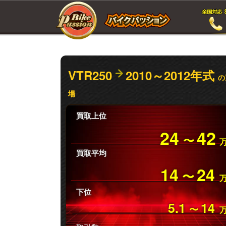
VTR250
2010～2012年式
の
場
買取上位
24
42
〜
買取平均
14
24
〜
下位
5.1
14
〜