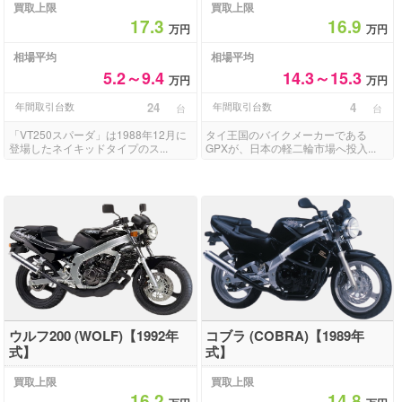
買取上限
買取上限
17.3
16.9
万円
万円
相場平均
相場平均
5.2～9.4
14.3～15.3
万円
万円
年間取引台数
24
年間取引台数
4
台
台
「VT250スパーダ」は1988年12月に
タイ王国のバイクメーカーである
登場したネイキッドタイプのス...
GPXが、日本の軽二輪市場へ投入...
ウルフ200 (WOLF)【1992年
コブラ (COBRA)【1989年
式】
式】
買取上限
買取上限
16.2
14.8