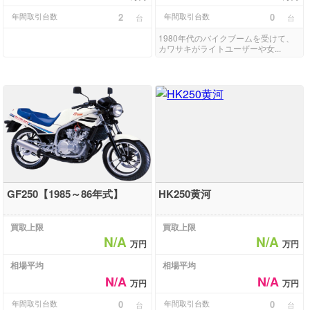
年間取引台数
2
年間取引台数
0
台
台
1980年代のバイクブームを受けて、
カワサキがライトユーザーや女...
GF250【1985～86年式】
HK250黄河
買取上限
買取上限
N/A
N/A
万円
万円
相場平均
相場平均
N/A
N/A
万円
万円
年間取引台数
0
年間取引台数
0
台
台