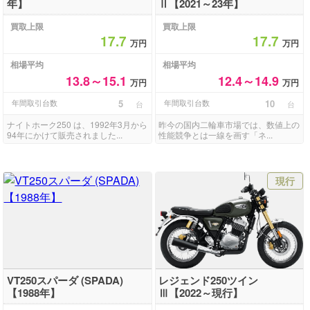
年】
Ⅱ【2021～23年】
買取上限
買取上限
17.7
17.7
万円
万円
相場平均
相場平均
13.8～15.1
12.4～14.9
万円
万円
年間取引台数
5
年間取引台数
10
台
台
ナイトホーク250 は、1992年3月から
昨今の国内二輪車市場では、数値上の
94年にかけて販売されました...
性能競争とは一線を画す「ネ...
現行
VT250スパーダ (SPADA)
レジェンド250ツイン
【1988年】
Ⅲ【2022～現行】