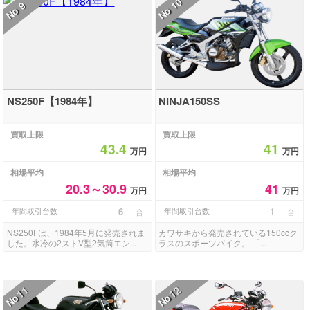
10
9
No
No
NS250F【1984年】
NINJA150SS
買取上限
買取上限
43.4
41
万円
万円
相場平均
相場平均
20.3～30.9
41
万円
万円
年間取引台数
6
年間取引台数
1
台
台
NS250Fは、1984年5月に発売されま
カワサキから発売されている150ccク
した。水冷の2ストV型2気筒エン...
ラスのスポーツバイク。 「...
11
12
No
No