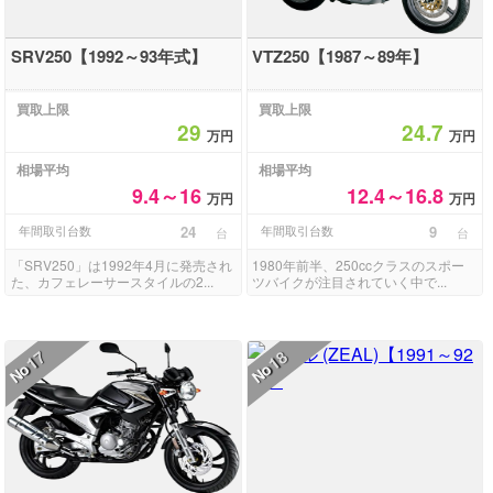
SRV250【1992～93年式】
VTZ250【1987～89年】
買取上限
買取上限
29
24.7
万円
万円
相場平均
相場平均
9.4～16
12.4～16.8
万円
万円
年間取引台数
24
年間取引台数
9
台
台
「SRV250」は1992年4月に発売され
1980年前半、250ccクラスのスポー
た、カフェレーサースタイルの2...
ツバイクが注目されていく中で...
17
18
No
No