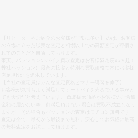
【リピーターやご紹介のお客様が非常に多い】
のは、お客様
の立場に立った誠実な査定と相場以上での高額査定が評価さ
れてのことだと自負しております。
事実、パッションのバイク買取査定はお客様満足度95％超！
弊社パッションは最高の接客と特別な買取価格で常にお客様
満足度No1を追求しています。
【当社の査定員はみんな査定資格とマナー講習を修了】
お客様が気持ちよく満足してオートバイを売るできる事がと
ても大切だと考えています。 買取提示価格がお客様のご希望
金額に届かない等、御満足頂けない 場合は買取不成立となり
ますが、その場合もパッションの査定はモチロン無料です！
査定は全て、最初から最後まで無料。安心してお気軽に最高
の無料査定をお試しして頂けます。