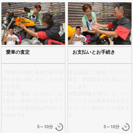
愛車の査定
お支払いとお手続き
ご希望の日時に車両の保管場
査定金額にご納得いただけた
所にお伺い致します。今日当
場合、即日現金でお支払い
い
日も対応。
たします。
ご到着～査定～お支払い～お
買取証明書を発行して、クー
手続き～車両の引上げまでト
リングオフや廃車手続きなど
ータルの所要時間は平均して
についてご案内させて頂きま
約20分です
す
5～10分
5～10分