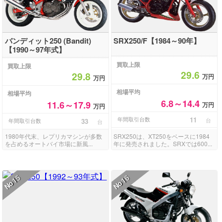
バンディット250 (Bandit)
SRX250/F【1984～90年】
【1990～97年式】
買取上限
買取上限
29.6
29.8
万円
万円
相場平均
相場平均
6.8～14.4
11.6～17.9
万円
万円
年間取引台数
11
台
年間取引台数
33
台
1980年代末、レプリカマシンが多数
SRX250は、XT250をベースに1984
を占めるオートバイ市場に新風...
年に発売されました。SRXでは600...
15
16
No
No