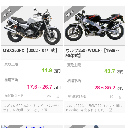
7
8
No
No
GSX250FX【2002～04年式】
ウルフ250 (WOLF)【1988～
90年式】
買取上限
買取上限
44.9
43.7
万円
万円
相場平均
相場平均
17.6～26.7
28～35.2
万円
万円
年間取引台数
26
台
年間取引台数
12
台
スズキの250ccネイキッド「バンディ
ウルフ250は、RGV250ガンマと同じ
ット」の後継モデルとして登...
1988年に発売されました。 型...