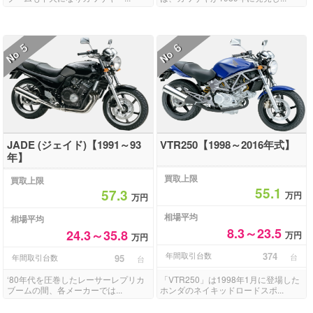
5
6
No
No
JADE (ジェイド)【1991～93
VTR250【1998～2016年式】
年】
買取上限
買取上限
55.1
57.3
万円
万円
相場平均
相場平均
8.3～23.5
24.3～35.8
万円
万円
年間取引台数
374
台
年間取引台数
95
台
‘80年代を圧巻したレーサーレプリカ
「VTR250」は1998年1月に登場した
ブームの間、各メーカーでは...
ホンダのネイキッドロードスポ...