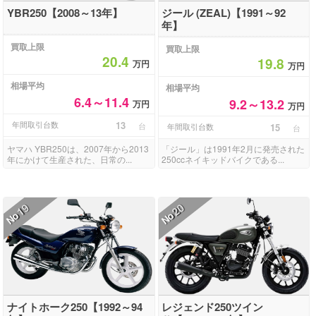
YBR250【2008～13年】
ジール (ZEAL)【1991～92
年】
買取上限
買取上限
20.4
19.8
万円
万円
相場平均
相場平均
6.4～11.4
9.2～13.2
万円
万円
年間取引台数
13
台
年間取引台数
15
台
ヤマハ YBR250は、2007年から2013
「ジール」は1991年2月に発売された
年にかけて生産された、日常の...
250ccネイキッドバイクである...
19
20
No
No
ナイトホーク250【1992～94
レジェンド250ツイン