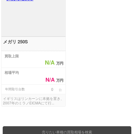
メガリ 250S
買取上限
N/A
万円
相場平均
N/A
万円
年間取引台数
0
台
イギリスはリンカーンに本拠を置き、
2007年のミラノEICMAにて行...
売りたい車種の買取相場を検索