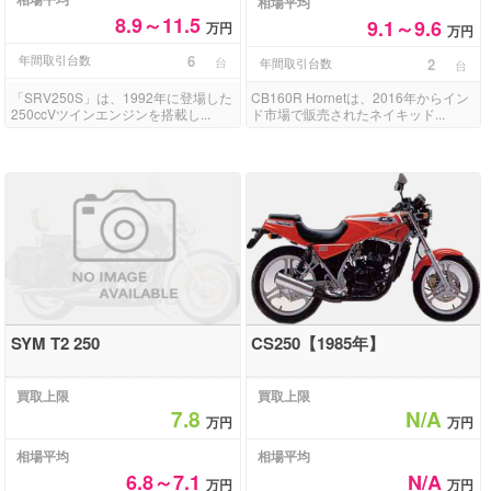
相場平均
8.9～11.5
9.1～9.6
万円
万円
年間取引台数
6
台
年間取引台数
2
台
「SRV250S」は、1992年に登場した
CB160R Hornetは、2016年からイン
250ccVツインエンジンを搭載し...
ド市場で販売されたネイキッド...
SYM T2 250
CS250【1985年】
買取上限
買取上限
7.8
N/A
万円
万円
相場平均
相場平均
6.8～7.1
N/A
万円
万円