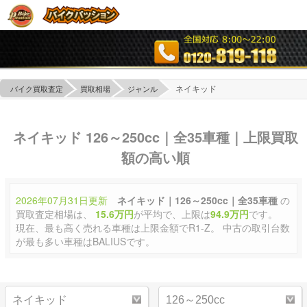
ネイキッド
バイク買取査定
買取相場
ジャンル
ネイキッド 126～250cc｜全35車種｜上限買取
額の高い順
2026年07月31日更新
ネイキッド｜126～250cc｜全35車種
の
買取査定相場は、
15.6万円
が平均で、上限は
94.9万円
です。
現在、最も高く売れる車種は上限金額でR1-Z。 中古の取引台数
が最も多い車種はBALIUSです。