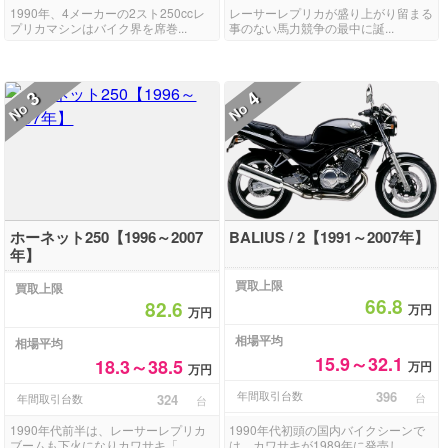
1990年、4メーカーの2スト250ccレ
レーサーレプリカが盛り上がり留まる
プリカマシンはバイク界を席巻...
事のない馬力競争の最中に誕...
3
4
No
No
ホーネット250【1996～2007
BALIUS / 2【1991～2007年】
年】
買取上限
買取上限
66.8
82.6
万円
万円
相場平均
相場平均
15.9～32.1
18.3～38.5
万円
万円
年間取引台数
396
台
年間取引台数
324
台
1990年代前半は、レーサーレプリカ
1990年代初頭の国内バイクシーンで
ブームも下火になりカワサキ「...
は、カワサキが1989年に発売し...