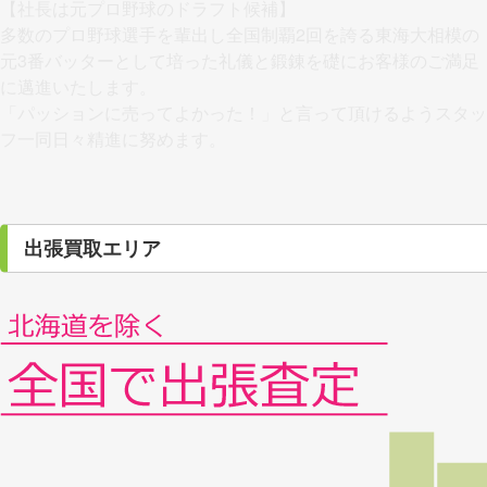
【社長は元プロ野球のドラフト候補】
多数のプロ野球選手を輩出し全国制覇2回を誇る東海大相模の
元3番バッターとして培った礼儀と鍛錬を礎にお客様のご満足
に邁進いたします。
「パッションに売ってよかった！」と言って頂けるようスタッ
フ一同日々精進に努めます。
出張買取エリア