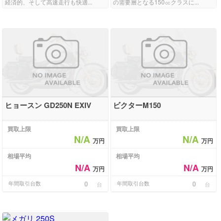
経済的、そして高速走行も快適...
の需要層となる150㏄クラスに...
ヒョースン GD250N EXIV
ビクターM150
買取上限
買取上限
N/A
N/A
万円
万円
相場平均
相場平均
N/A
N/A
万円
万円
年間取引台数
0
年間取引台数
0
台
台