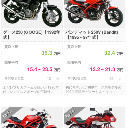
グース250 (GOOSE)【1992年
バンディット250V (Bandit)
式】
【1995～97年式】
買取上限
買取上限
35.3
32.4
万円
万円
相場平均
相場平均
15.4～23.5
13.2～21.3
万円
万円
年間取引台数
13
年間取引台数
29
台
台
まだレプリカブームが続いた1990年
初代モデルは1989年、兄弟モデルの
代、シングルスポーツの可能性...
400と同時デビューしネイキッ...
13
14
No
No