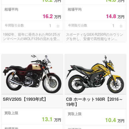
万円
万円
相場平均
相場平均
16.2
14.8
万円
万円
年間取引台数
1
年間取引台数
1
台
台
1992年、前年に発売されたRG125ガ
スポーティなGSX-R250Rのカウリン
ンマベースのWOLF125の流れを受...
グを外し、安価で高性能なオン...
SRV250S【1993年式】
CB ホーネット160R【2016～
19年】
買取上限
買取上限
13.1
10.4
万円
万円
相場平均