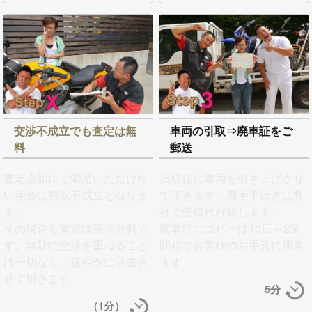
交渉不成立でも査定は無
車両の引取⇒廃車証をご
料
郵送
査定金額にご満足いただけな
買取後に車両を引き上げさせ
い場合は買取不成立となりま
て頂きます。
廃車手続きは弊
す。
社で無償代行
致します。
その場合も査定は完全無料で
廃車証のコピーは10日～2週
す。無駄に交渉を重ねること
間程でお客様のお手元に届き
は一切なく、
速やかに辞去さ
ます
せて頂きます
5分
（1分）