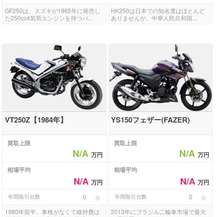
GF250は、スズキが1985年に発売し
HK250は日本での知名度はほとんど
た250cc4気筒エンジンを持つバ...
ありませんが、中華人民共和国...
VT250Z【1984年】
YS150フェザー(FAZER)
買取上限
買取上限
N/A
N/A
万円
万円
相場平均
相場平均
N/A
N/A
万円
万円
年間取引台数
0
年間取引台数
0
台
台
1980年前半、車検がなくて維持費は
2013年にブラジル二輪車市場で最大