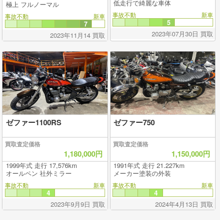
低走行で綺麗な車体
極上 フルノーマル
事故不動
新車
事故不動
新車
5
7
2023年07月30日 買取
2023年11月14 買取
ゼファー1100RS
ゼファー750
買取査定価格
買取査定価格
1,180,000円
1,150,000円
1999年式 走行 17,576km
1991年式 走行 21.227km
オールペン 社外ミラー
メーカー塗装の外装
事故不動
新車
事故不動
新車
4
4
2023年9月9日 買取
2024年4月13日 買取