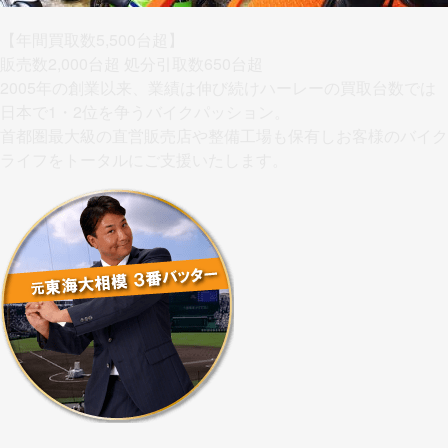
【年間買取数5,500台超】
販売数2,000台超 処分引取数650台超
2005年の創業以来、業績は伸び続けハーレーの買取台数では
日本で1・2位を争うバイクパッション。
首都圏最大級の直営販売店や整備工場も保有しお客様のバイク
ライフをトータルにご支援いたします。