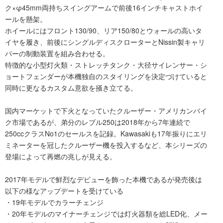
ク×φ45mm両持ちスイングアームで前後16インチキャストホイ
ールを懸架。
ホイールにはフロント130/90、リア150/80とウォールの高いタ
イヤを履き、前後にシングルディスクローターとNissin製キャリ
パーの制動装置を組み合わせる。
特徴的な小型灯火類・ストレッチタンク・大径サイレンサー・シ
ョートフェンダーが本機独自のスタイリングを決定づけていると
同時に更なるカスタム意欲を掻き立てる。
国内マーケットで下火となっていたクルーザー・アメリカンバイ
ク市場であるが、弟分のレブル250は2018年から7年連続で
250ccクラスNo1のセールスを記録。Kawasakiも17年振りにエリ
ミネーターを冠したクルーザー機を投入するなど、本シリーズの
登場によって再燃の兆しが見える。
2017年モデルで鮮烈なデビューを飾った本機であるが発売後は
以下の様なアップデートを受けている
・19年モデルでカラーチェンジ
・20年モデルのマイナーチェンジでは灯火器類を総LED化、メー