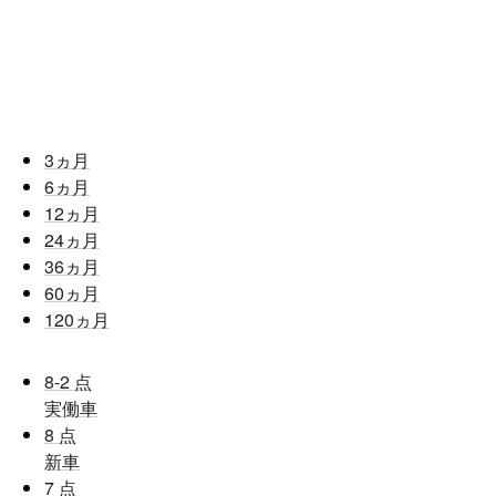
3
ヵ月
6
ヵ月
12
ヵ月
24
ヵ月
36
ヵ月
60
ヵ月
120
ヵ月
8-2
点
実働車
8
点
新車
7
点