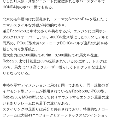
リした灯火類・薄型ソロシートに象徴されるボバースタイルで
HONDA初のボバー機でもある。
北米の若年層向けに開発され、テーマのSimple&Rawを現したミ
ニマルスタイルな外観が特徴的な本車。
弟分Rebel250と車体の多くを共有するが、エンジンには同ホン
ダのクロスオーバーモデル、400Xを北米版にした500ccモデルと
同系の、PC60E型水冷4ストロークDOHC4バルブ直列2気筒を搭
載しており別系統だ。
最大出力は6,500回転で43Nm、8,500回転で45馬力を発生。
Rebel250比で排気量は89％拡張されているのに対し、トルクは
95％、馬力は77％高くクルーザー機らしくトルクフルな仕上が
りとなっている。
車格を示すディメンションは弟分と同一でああり、同一規格のダ
イヤモンド型フレームが採用されているがReble500がPC60型、
Reble250がMC49型となっておりマウントするエンジン重量の違
いもありフレームにも若干の違いがある。
スタイリングや足回りは弟分と共有されており、特徴的なナロー
フレームは大径41mmフォークとオーソドックスなツインショッ