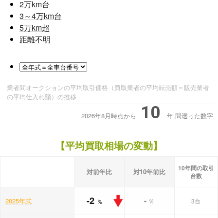
2
万km台
3～4
万km台
5
万km超
距離不明
業者間オークションの平均取引価格（買取業者の平均転売額＝販売業者
の平均仕入れ額）の推移
10
2026年8月時点から
年
間遡った数字
【平均買取相場の変動】
10年間の取引
対前年比
対10年前比
台数
-2
-
2025年式
％
3台
％