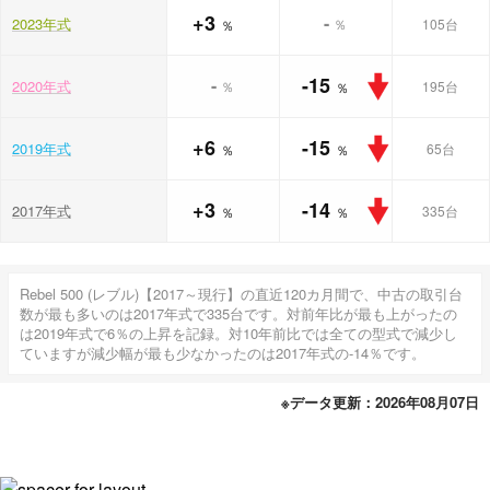
+3
-
2023年式
％
105台
％
-15
-
2020年式
％
195台
％
+6
-15
2019年式
65台
％
％
+3
-14
2017年式
335台
％
％
Rebel 500 (レブル)【2017～現行】の直近120カ月間で、中古の取引台
数が最も多いのは2017年式で335台です。対前年比が最も上がったの
は2019年式で6％の上昇を記録。対10年前比では全ての型式で減少し
ていますが減少幅が最も少なかったのは2017年式の-14％です。
※データ更新：2026年08月07日