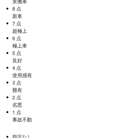
実働車
8
点
新車
7
点
超極上
6
点
極上車
5
点
良好
4
点
使用感有
3
点
難有
2
点
劣悪
1
点
事故不動
指定なし