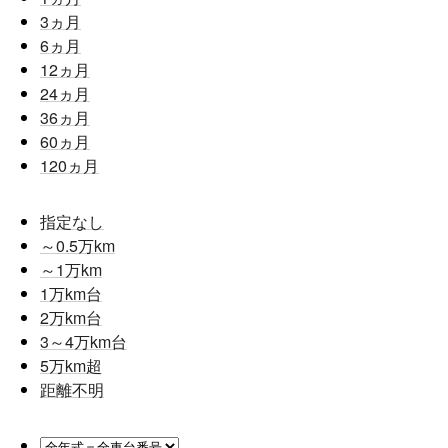
3
ヵ月
6
ヵ月
12
ヵ月
24
ヵ月
36
ヵ月
60
ヵ月
120
ヵ月
指定なし
～0.5
万km
～1
万km
1
万km台
2
万km台
3～4
万km台
5
万km超
距離不明