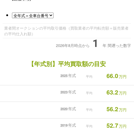
業者間オークションの平均取引価格（買取業者の平均転売額＝販売業者
の平均仕入れ額）
1
2026年8月時点から
年
間遡った数字
【年式別】平均買取額の目安
66.0
年式
2025
万円
平均
63.2
年式
2023
万円
平均
56.2
年式
2020
万円
平均
52.7
年式
2019
万円
平均