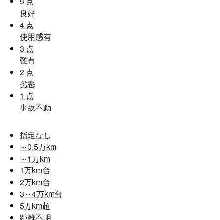
5
点
良好
4
点
使用感有
3
点
難有
2
点
劣悪
1
点
事故不動
指定なし
～0.5
万km
～1
万km
1
万km台
2
万km台
3～4
万km台
5
万km超
距離不明