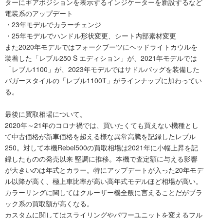
ターにギアポジションを表示するインジケーターを新設するなど
電装系のアップデート
・23年モデルでカラーチェンジ
・25年モデルでハンドル形状変更、シート内部素材変更
また2020年モデルではフォークブーツにヘッドライトカウルを
装着した「レブル250 S エディション」が、2021年モデルでは
「レブル1100」が、2023年モデルではサドルバッグを装備した
バガースタイルの「レブル1100T」がラインナップに加わってい
る。
最後に買取相場について。
2020年～21年のコロナ禍では、買いたくても買えない機種とし
て中古価格が新車価格を超える様な異常高騰を記録したレブル
250。対して本機Rebel500の買取相場は2021年に小幅上昇を記
録したものの発売以来 堅調に推移。本機で査定額に与える影響
が大きいのは年式とカラー。特にアップデートが入った20年モデ
ル以降が高く、極上車比率が高い高年式モデルほど相場が高い。
カラーリングに関してはクルーザー機全般に言えることだがブラ
ック系の買取額が高くなる。
カスタムに関してはスライリングやパワーユニットを変えるフル