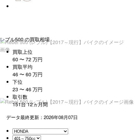
レブル500
の買取相場
買取上位
60
〜
72
万
円
買取平均
46
〜
60
万
円
下位
23
〜
46
万
円
取引数
151
台
12
ヵ月間
データ最終更新：2026年08月07日