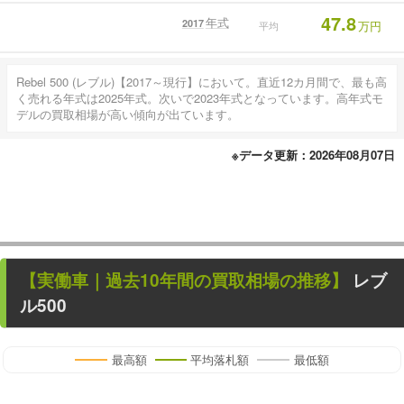
47.8
年式
2017
万円
平均
Rebel 500 (レブル)【2017～現行】において。直近12カ月間で、最も高
く売れる年式は2025年式。次いで2023年式となっています。高年式モ
デルの買取相場が高い傾向が出ています。
※データ更新：2026年08月07日
【
実働車
｜過去
10
年
間の買取相場の推移】
レブ
ル500
最高額
平均落札額
最低額