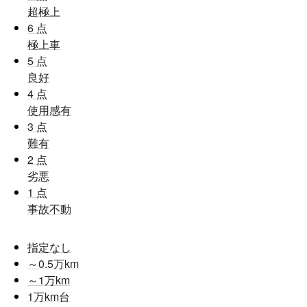
超極上
6
点
極上車
5
点
良好
4
点
使用感有
3
点
難有
2
点
劣悪
1
点
事故不動
指定なし
～0.5
万km
～1
万km
1
万km台