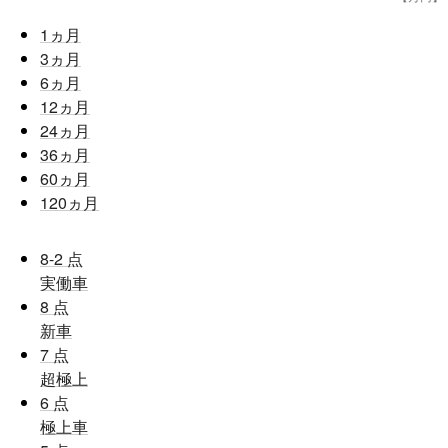
1
ヵ月
3
ヵ月
6
ヵ月
12
ヵ月
24
ヵ月
36
ヵ月
60
ヵ月
120
ヵ月
8-2
点
実働車
8
点
新車
7
点
超極上
6
点
極上車