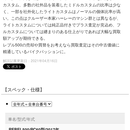
カスタム、多数の社外品を装着したミドルカスタムの比率は少な
く、一部を社外化したライトカスタムはノーマルの個体比率が高
い。この点はクルーザー本家ハーレーのマシン群とは異なるが、
ライトカスタムについては純正品付きでプラス査定が見込め、フ
ルカスタムについては纏まりのある仕上がりであれば大幅な買取
額アップが期待できる。
レブル500の売却や買替をお考えなら買取査定はその中古価値に
精通しているバイクパッションに。
解説記事更新日：2021年04月16日
【スペック・仕様】
車名/型式/年式
REBEL500/PC60型/2017年