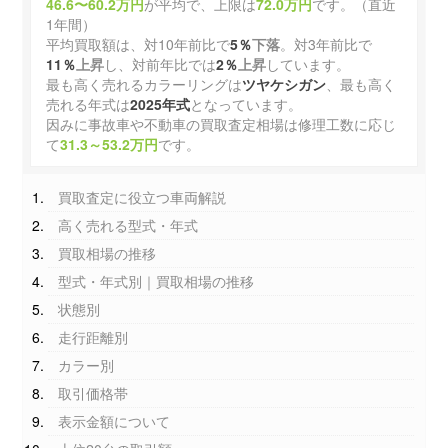
46.6〜60.2万円
が平均で、上限は
72.0万円
です。（直近
1年間）
平均買取額は、対10年前比で
5％
下落
。対3年前比で
11％
上昇
し、対前年比では
2％
上昇
しています。
最も高く売れるカラーリングは
ツヤケシガン
、最も高く
売れる年式は
2025年式
となっています。
因みに事故車や不動車の買取査定相場は修理工数に応じ
て
31.3～53.2万円
です。
買取査定に役立つ車両解説
高く売れる型式・年式
買取相場の推移
型式・年式別｜買取相場の推移
状態別
走行距離別
カラー別
取引価格帯
表示金額について