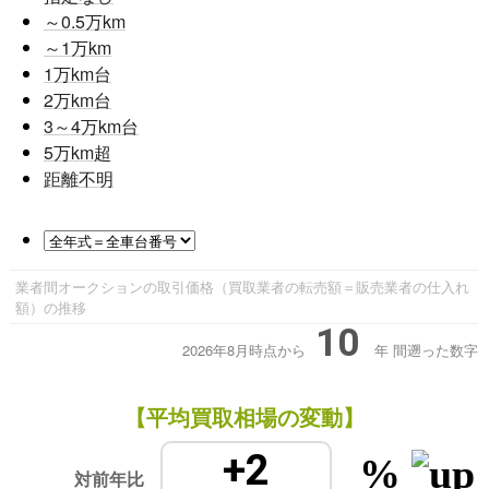
～0.5
万km
～1
万km
1
万km台
2
万km台
3～4
万km台
5
万km超
距離不明
業者間オークションの取引価格（買取業者の転売額＝販売業者の仕入れ
額）の推移
10
2026年8月時点から
年
間遡った数字
【平均買取相場の変動】
+2
%
対前年比