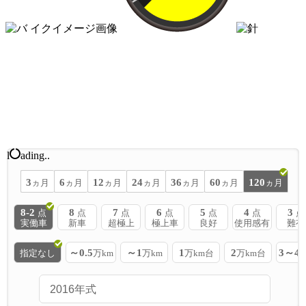
l
ading..
3
6
12
24
36
60
120
ヵ月
ヵ月
ヵ月
ヵ月
ヵ月
ヵ月
ヵ月
8-2
8
7
6
5
4
3
点
点
点
点
点
点
点
実働車
新車
超極上
極上車
良好
使用感有
難有
～0.5
～1
1
2
3～4
指定なし
万km
万km
万km台
万km台