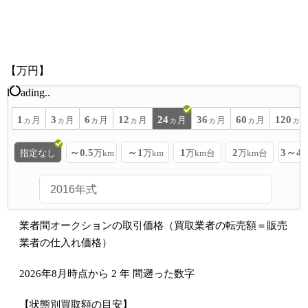
【万円】
l
ading..
1
3
6
12
24
36
60
120
ヵ月
ヵ月
ヵ月
ヵ月
ヵ月
ヵ月
ヵ月
ヵ
～0.5
～1
1
2
3～4
指定なし
万km
万km
万km台
万km台
業者間オークションの取引価格（買取業者の転売額＝販売
業者の仕入れ価格）
2026年8月時点から
2
年
間遡った数字
【状態別買取額の目安】