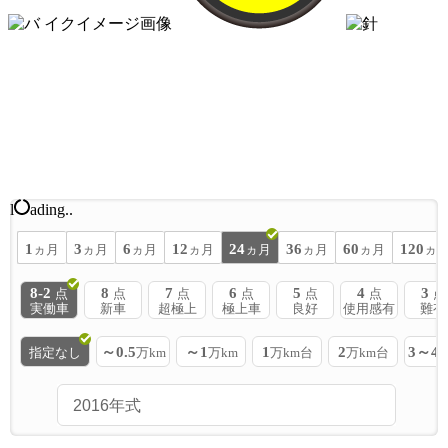
l
ading..
1
3
6
12
24
36
60
120
ヵ月
ヵ月
ヵ月
ヵ月
ヵ月
ヵ月
ヵ月
ヵ
8-2
8
7
6
5
4
3
点
点
点
点
点
点
点
実働車
新車
超極上
極上車
良好
使用感有
難有
～0.5
～1
1
2
3～4
指定なし
万km
万km
万km台
万km台