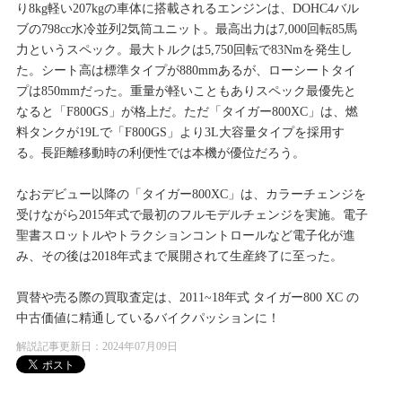
り8kg軽い207kgの車体に搭載されるエンジンは、DOHC4バル
ブの798cc水冷並列2気筒ユニット。最高出力は7,000回転85馬
力というスペック。最大トルクは5,750回転で83Nmを発生し
た。シート高は標準タイプが880mmあるが、ローシートタイ
プは850mmだった。重量が軽いこともありスペック最優先と
なると「F800GS」が格上だ。ただ「タイガー800XC」は、燃
料タンクが19Lで「F800GS」より3L大容量タイプを採用す
る。長距離移動時の利便性では本機が優位だろう。
なおデビュー以降の「タイガー800XC」は、カラーチェンジを
受けながら2015年式で最初のフルモデルチェンジを実施。電子
聖書スロットルやトラクションコントロールなど電子化が進
み、その後は2018年式まで展開されて生産終了に至った。
買替や売る際の買取査定は、2011~18年式 タイガー800 XC の
中古価値に精通しているバイクパッションに！
解説記事更新日：2024年07月09日