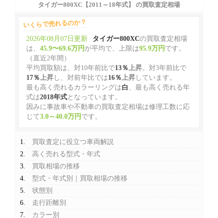
タイガー800XC【2011～18年式】 の買取査定相場
いくらで売れるのか？
2026年08月07日更新
タイガー800XC
の買取査定相場
は、
45.9〜69.6万円
が平均で、上限は
95.9万円
です。
（直近2年間）
平均買取額は、対10年前比で
13％
上昇
。対3年前比で
17％
上昇
し、対前年比では
16％
上昇
しています。
最も高く売れるカラーリングは
白
、最も高く売れる年
式は
2018年式
となっています。
因みに事故車や不動車の買取査定相場は修理工数に応
じて
3.0～40.0万円
です。
買取査定に役立つ車両解説
高く売れる型式・年式
買取相場の推移
型式・年式別｜買取相場の推移
状態別
走行距離別
カラー別