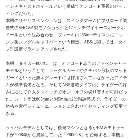
インチキャストホイールという構成でオンロード重視のセッテ
ィングだった。
本機のリヤサスペンションは、スイングアームにプリロード調
整式のSHOWA製モノショックと17インチワイヤースポークホ
イールという組み合わせ。ブレーキは255mmディスクにニッ
シン製シングルキャリパーという構造。ABSに関しては、タイ
プ別設定でラインアップされた。
本機「タイガー800XC」は、オフロード志向のアドベンチャー
モデルということで、ナックルガードやクチバシ形状のマッド
ガードといった無印グレードには採用されていなかったアイテ
ムが標準装備となる。そしてABS搭載タイプは、ライダーの好
みに応じて介入をスイッチでオン・オフの切り替えが可能だっ
た。シート高は865mmと845mmの2段階調整式で、ライダーの
体格や素行シチューエーションに合わせてセッティング変更で
きる。
ライバルモデルとしては、後発マシンとなるがBMWモトラッ
ドが2008年から展開していた「F800GS」が台頭する。本機よ