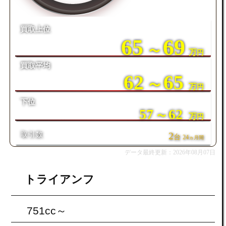
買取上位
65
69
〜
万
円
買取平均
62
65
〜
万
円
下位
57
62
〜
万
円
取引数
2
台
24
ヵ月間
データ最終更新：2026年08月07日