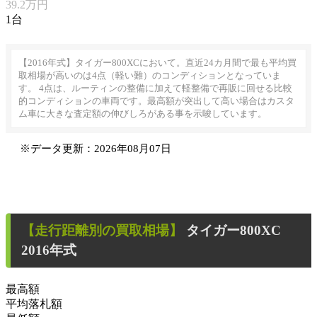
39.2万円
1台
【2016年式】タイガー800XCにおいて。直近24カ月間で最も平均買
取相場が高いのは4点（軽い難）のコンディションとなっていま
す。 4点は、ルーティンの整備に加えて軽整備で再販に回せる比較
的コンディションの車両です。最高額が突出して高い場合はカスタ
ム車に大きな査定額の伸びしろがある事を示唆しています。
※データ更新：2026年08月07日
【走行距離別の買取相場】
タイガー800XC
2016年式
最高額
平均落札額