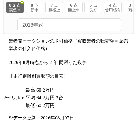
8-2
8
7
6
5
4
3
点
点
点
点
点
点
点
実働車
新車
超極上
極上車
良好
使用感有
難有
業者間オークションの取引価格（買取業者の転売額＝販売
業者の仕入れ価格）
2026年8月時点から
2
年
間遡った数字
【走行距離別買取額の目安】
最高
68.2
万円
2〜3万
km
平均
64.2
万円
2台
最低
60.2
万円
※データ更新：2026年08月07日