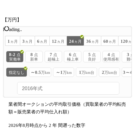
【万円】
l
ading..
1
3
6
12
24
36
60
120
ヵ月
ヵ月
ヵ月
ヵ月
ヵ月
ヵ月
ヵ月
ヵ
8-2
8
7
6
5
4
3
点
点
点
点
点
点
点
実働車
新車
超極上
極上車
良好
使用感有
難有
～0.5
～1
1
2
3～4
指定なし
万km
万km
万km台
万km台
業者間オークションの平均取引価格（買取業者の平均転売
額＝販売業者の平均仕入れ額）
2026年8月時点から
2
年
間遡った数字