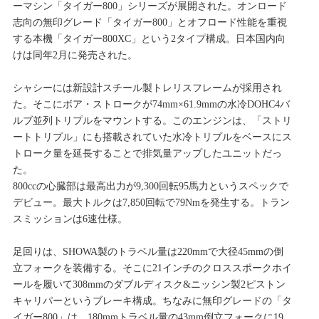
ーマシン「タイガー800」シリーズが展開された。オンロード
志向の無印グレード「タイガー800」とオフロード性能を重視
する本機「タイガー800XC」という2タイプ構成。日本国内向
けは同年2月に発売された。
シャシーには新設計スチール製トレリスフレームが採用され
た。そこにボア・ストロークが74mm×61.9mmの水冷DOHC4バ
ルブ並列トリプルをマウントする。このエンジンは、「ストリ
ートトリプル」にも搭載されていた水冷トリプルをベースにス
トローク量を延長することで排気量アップしたユニットだっ
た。
800ccの心臓部は最高出力が9,300回転95馬力というスペックで
デビュー。最大トルクは7,850回転で79Nmを発生する。トラン
スミッションは6速仕様。
足回りは、SHOWA製のトラベル量は220mmで大径45mmの倒
立フォークを装備する。そこに21インチのクロススポークホイ
ールを履いて308mmのダブルディスク&ニッシン製2ピストン
キャリパーというブレーキ構成。ちなみに無印グレードの「タ
イガー800」は、180mmトラベル量の43mm倒立フォークに19