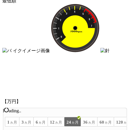
最低額
【万円】
l
ading..
1
3
6
12
24
36
60
120
ヵ月
ヵ月
ヵ月
ヵ月
ヵ月
ヵ月
ヵ月
ヵ