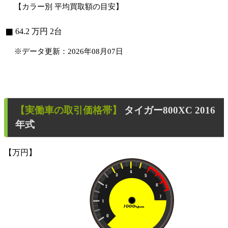
【カラー別 平均買取額の目安】
■
64.2
万円
2台
※データ更新：2026年08月07日
【
実働車
の取引価格帯】
タイガー800XC
2016
年式
【万円】