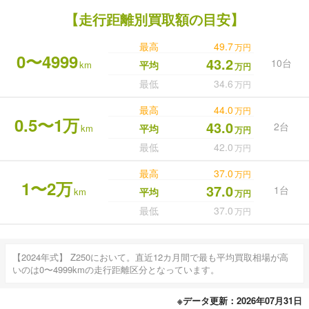
【走行距離別買取額の目安】
最高
49.7
万円
0〜4999
43.2
10台
km
平均
万円
最低
34.6
万円
最高
44.0
万円
0.5〜1万
43.0
2台
km
平均
万円
最低
42.0
万円
最高
37.0
万円
1〜2万
37.0
1台
km
平均
万円
最低
37.0
万円
【2024年式】 Z250において。直近12カ月間で最も平均買取相場が高
いのは0〜4999kmの走行距離区分となっています。
※データ更新：2026年07月31日