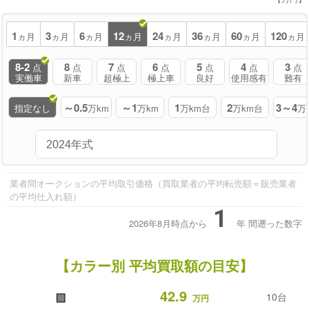
1
3
6
12
24
36
60
120
ヵ月
ヵ月
ヵ月
ヵ月
ヵ月
ヵ月
ヵ月
ヵ月
8-2
8
7
6
5
4
3
点
点
点
点
点
点
点
実働車
新車
超極上
極上車
良好
使用感有
難有
～0.5
～1
1
2
3～4
指定なし
万km
万km
万km台
万km台
万
業者間オークションの平均取引価格（買取業者の平均転売額＝販売業者
の平均仕入れ額）
1
2026年8月時点から
年
間遡った数字
【カラー別 平均買取額の目安】
■
42.9
10台
万円