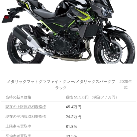
メタリックマットグラファイトグレー/メタリックスパークブ
2020年
ラック
式
当時の新車価格
税抜 55.5万円 （税込61.1万円）
45.4万円
現在の上限買取相場指標
24.2万円
現在の平均買取相場指標
81.8％
上限参考買取率
43.5％
平均参考買取率