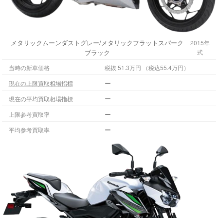
メタリックムーンダストグレー/メタリックフラットスパーク
2015年
ブラック
式
当時の新車価格
税抜 51.3万円 （税込55.4万円）
ー
現在の上限買取相場指標
ー
現在の平均買取相場指標
ー
上限参考買取率
ー
平均参考買取率