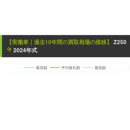
【
実働車
｜過去
10
年
間の買取相場の推移】
Z250
2024年式
最高額
平均落札額
最低額