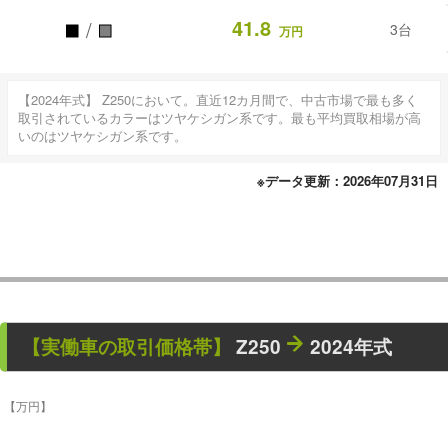
■
■
41.8
/
3台
万円
【2024年式】 Z250において。直近12カ月間で、中古市場で最も多く
取引されているカラーはツヤケシガン系です。最も平均買取相場が高
いのはツヤケシガン系です。
※データ更新：2026年07月31日
【
実働車
の取引価格帯】
Z250
2024年式
【万円】