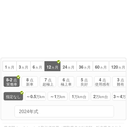
1
3
6
12
24
36
60
120
ヵ月
ヵ月
ヵ月
ヵ月
ヵ月
ヵ月
ヵ月
ヵ月
8-2
8
7
6
5
4
3
点
点
点
点
点
点
点
実働車
新車
超極上
極上車
良好
使用感有
難有
～0.5
～1
1
2
3～4
指定なし
万km
万km
万km台
万km台
万