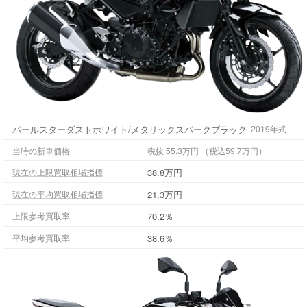
パールスターダストホワイト/メタリックスパークブラック
2019年式
当時の新車価格
税抜 55.3万円 （税込59.7万円）
38.8万円
現在の上限買取相場指標
21.3万円
現在の平均買取相場指標
70.2％
上限参考買取率
38.6％
平均参考買取率