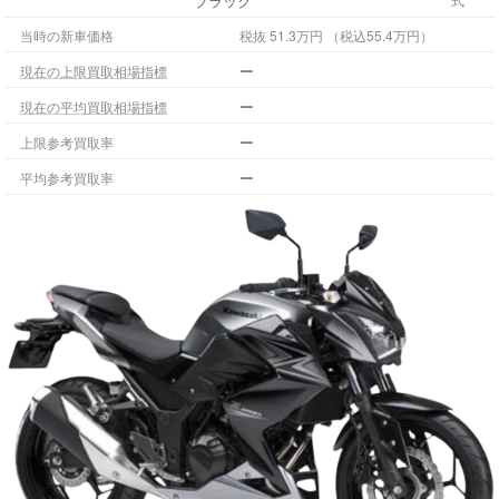
ブラック
当時の新車価格
税抜 51.3万円 （税込55.4万円）
ー
現在の上限買取相場指標
ー
現在の平均買取相場指標
ー
上限参考買取率
ー
平均参考買取率