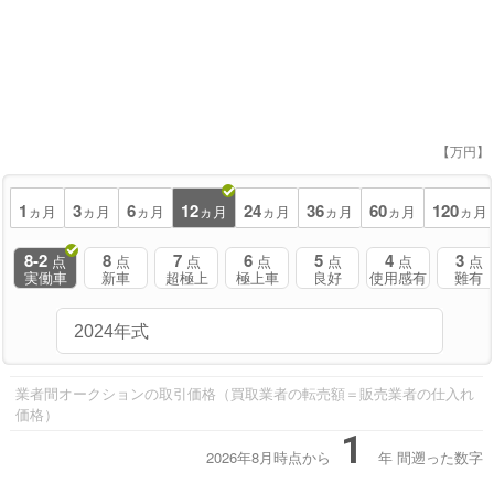
【万円】
1
3
6
12
24
36
60
120
ヵ月
ヵ月
ヵ月
ヵ月
ヵ月
ヵ月
ヵ月
ヵ月
8-2
8
7
6
5
4
3
点
点
点
点
点
点
点
実働車
新車
超極上
極上車
良好
使用感有
難有
業者間オークションの取引価格（買取業者の転売額＝販売業者の仕入れ
価格）
1
2026年8月時点から
年
間遡った数字