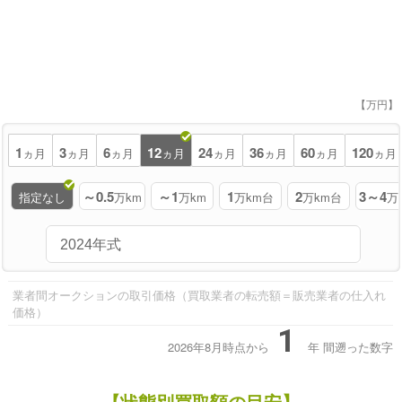
【万円】
1
3
6
12
24
36
60
120
ヵ月
ヵ月
ヵ月
ヵ月
ヵ月
ヵ月
ヵ月
ヵ月
～0.5
～1
1
2
3～4
指定なし
万km
万km
万km台
万km台
万
業者間オークションの取引価格（買取業者の転売額＝販売業者の仕入れ
価格）
1
2026年8月時点から
年
間遡った数字
【状態別買取額の目安】