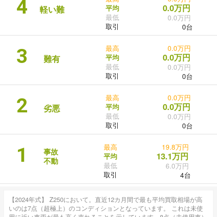
4
0.0万円
平均
軽い難
最低
0.0万円
取引
0台
最高
0.0万円
3
0.0万円
平均
難有
最低
0.0万円
取引
0台
最高
0.0万円
2
0.0万円
平均
劣悪
最低
0.0万円
取引
0台
最高
19.8万円
1
事故
13.1万円
平均
不動
最低
6.0万円
取引
4台
【2024年式】 Z250において。直近12カ月間で最も平均買取相場が高
いのは7点（超極上）のコンディションとなっています。 これは未使
用に近い車両が最も高く売れることを示しています。8点（未使用車）