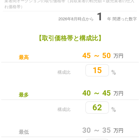
業者間オークションの取引価格帯（買取業者の転売額＝販売業者の仕入
れ価格帯）
1
2026年8月時点から
年
間遡った数字
【取引価格帯と構成比】
45 ～ 50
万円
最高
15
構成比
%
40 ～ 45
万円
最多
62
構成比
%
30 ～ 35
万円
最低