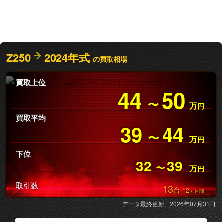
Z250
2024年式
の買取相場
買取上位
44
50
〜
万
円
買取平均
39
44
〜
万
円
下位
32
39
〜
万
円
取引数
13
台
12
ヵ月間
データ最終更新：2026年07月31日