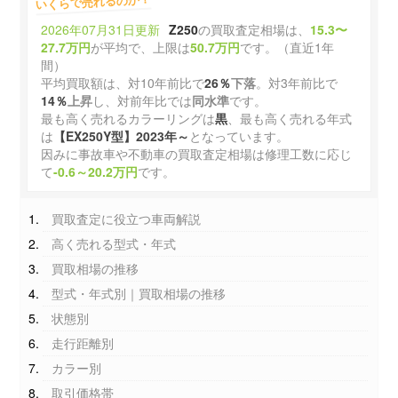
いくらで売れるのか？
2026年07月31日更新
Z250
の買取査定相場は、
15.3〜
27.7万円
が平均で、上限は
50.7万円
です。（直近1年
間）
平均買取額は、対10年前比で
26％
下落
。対3年前比で
14％
上昇
し、対前年比では
同水準
です。
最も高く売れるカラーリングは
黒
、最も高く売れる年式
は
【EX250Y型】2023年～
となっています。
因みに事故車や不動車の買取査定相場は修理工数に応じ
て
-0.6～20.2万円
です。
買取査定に役立つ車両解説
高く売れる型式・年式
買取相場の推移
型式・年式別｜買取相場の推移
状態別
走行距離別
カラー別
取引価格帯