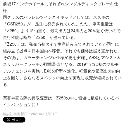
前後17インチホイールにそれぞれシングルディスクブレーキ仕
様。
同クラスのパラレルツインネイキッドとしては、スズキの
「GSR250」が一足先に発売されていた。ただ、車両重量は
「Z250」より15kg重く、最高出力は24馬力と20%近く低いので
走行性能は断然「Z250」が勝っている。
「Z250」は、発売当初タイで生産組み立てされていたが同年に
組み立て拠点を日本国内へ移管。それでも価格は据え置かれた。
その後は、カラーチェンジや仕様変更を実施しABSとアシスト&
スリッパークラッチが標準装備となる。2019年には初のフルモ
デルチェンジを実施しEX350P型へ進化。軽量化や最高出力の向
上を図り、さらなるスペックの向上を実現し販売が継続されてい
る。
買替や売る際の買取査定は、Z250の中古価値に精通しているバ
イクパッションに！
解説記事更新日：2021年10月21日