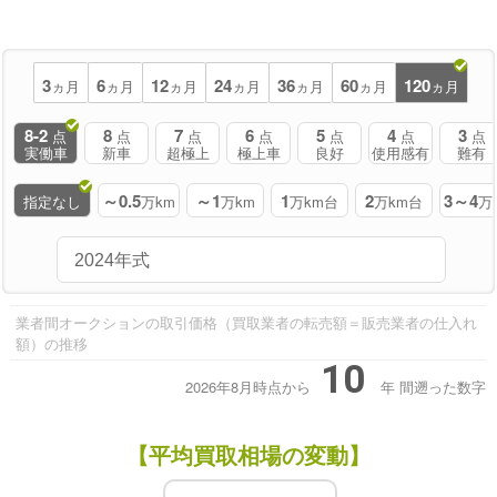
3
6
12
24
36
60
120
ヵ月
ヵ月
ヵ月
ヵ月
ヵ月
ヵ月
ヵ月
8-2
8
7
6
5
4
3
点
点
点
点
点
点
点
実働車
新車
超極上
極上車
良好
使用感有
難有
～0.5
～1
1
2
3～4
指定なし
万km
万km
万km台
万km台
万
業者間オークションの取引価格（買取業者の転売額＝販売業者の仕入れ
額）の推移
10
2026年8月時点から
年
間遡った数字
【平均買取相場の変動】