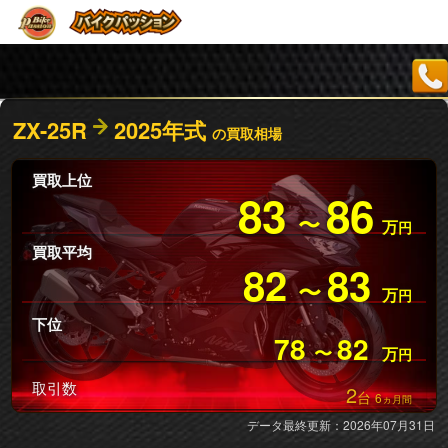
ZX-25R
2025年式
の買取相場
買取上位
83
86
〜
万
円
買取平均
82
83
〜
万
円
下位
78
82
〜
万
円
取引数
2
台
6
ヵ月間
データ最終更新：2026年07月31日