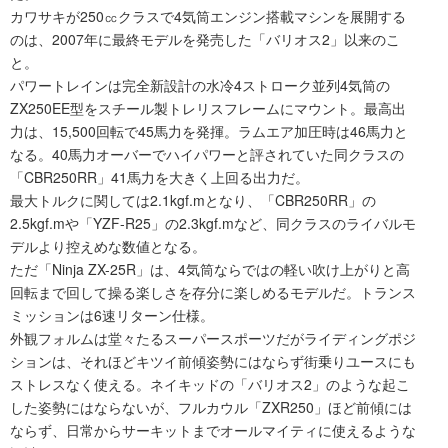
カワサキが250㏄クラスで4気筒エンジン搭載マシンを展開する
のは、2007年に最終モデルを発売した「バリオス2」以来のこ
と。
パワートレインは完全新設計の水冷4ストローク並列4気筒の
ZX250EE型をスチール製トレリスフレームにマウント。最高出
力は、15,500回転で45馬力を発揮。ラムエア加圧時は46馬力と
なる。40馬力オーバーでハイパワーと評されていた同クラスの
「CBR250RR」41馬力を大きく上回る出力だ。
最大トルクに関しては2.1kgf.mとなり、「CBR250RR」の
2.5kgf.mや「YZF-R25」の2.3kgf.mなど、同クラスのライバルモ
デルより控えめな数値となる。
ただ「Ninja ZX-25R」は、4気筒ならではの軽い吹け上がりと高
回転まで回して操る楽しさを存分に楽しめるモデルだ。トランス
ミッションは6速リターン仕様。
外観フォルムは堂々たるスーパースポーツだがライディングポジ
ションは、それほどキツイ前傾姿勢にはならず街乗りユースにも
ストレスなく使える。ネイキッドの「バリオス2」のような起こ
した姿勢にはならないが、フルカウル「ZXR250」ほど前傾には
ならず、日常からサーキットまでオールマイティに使えるような