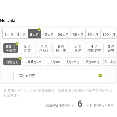
No Data
1
3
6
12
24
36
60
120
ヵ月
ヵ月
ヵ月
ヵ月
ヵ月
ヵ月
ヵ月
ヵ月
8-2
8
7
6
5
4
3
点
点
点
点
点
点
点
実働車
新車
超極上
極上車
良好
使用感有
難有
～0.5
～1
1
2
3～4
指定なし
万km
万km
万km台
万km台
万
業者間オークションの取引価格帯（買取業者の転売額＝販売業者の仕入
れ価格帯）
6
2026年8月時点から
ヶ月
間遡った数字