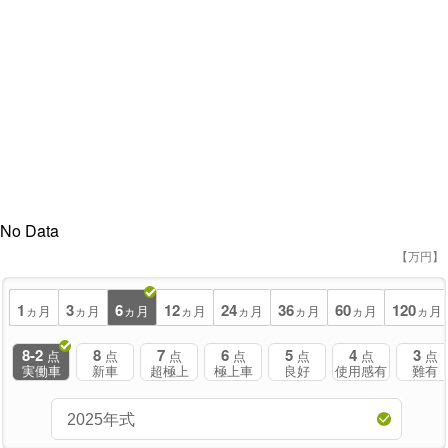
No Data
【万円】
1
3
6
12
24
36
60
120
ヵ月
ヵ月
ヵ月
ヵ月
ヵ月
ヵ月
ヵ月
ヵ月
8-2
8
7
6
5
4
3
点
点
点
点
点
点
点
実働車
新車
超極上
極上車
良好
使用感有
難有