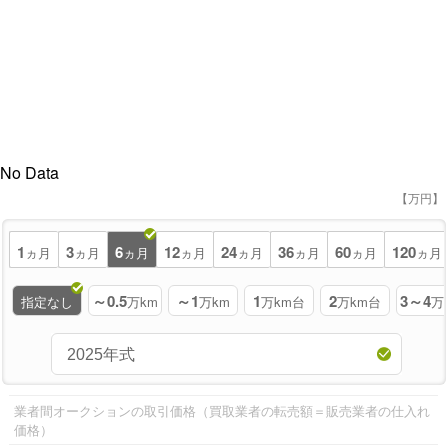
No Data
【万円】
1
3
6
12
24
36
60
120
ヵ月
ヵ月
ヵ月
ヵ月
ヵ月
ヵ月
ヵ月
ヵ月
～0.5
～1
1
2
3～4
指定なし
万km
万km
万km台
万km台
万
業者間オークションの取引価格（買取業者の転売額＝販売業者の仕入れ
価格）