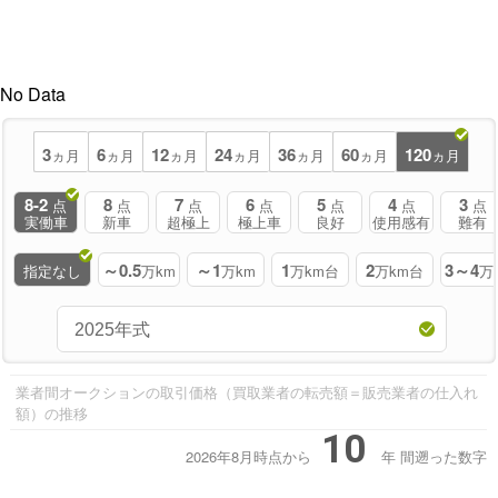
No Data
3
6
12
24
36
60
120
ヵ月
ヵ月
ヵ月
ヵ月
ヵ月
ヵ月
ヵ月
8-2
8
7
6
5
4
3
点
点
点
点
点
点
点
実働車
新車
超極上
極上車
良好
使用感有
難有
～0.5
～1
1
2
3～4
指定なし
万km
万km
万km台
万km台
万
業者間オークションの取引価格（買取業者の転売額＝販売業者の仕入れ
額）の推移
10
2026年8月時点から
年
間遡った数字