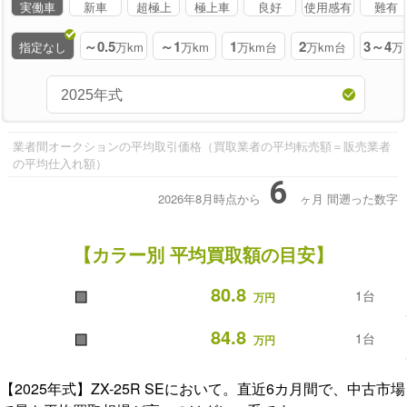
実働車
新車
超極上
極上車
良好
使用感有
難有
～0.5
～1
1
2
3～4
指定なし
万km
万km
万km台
万km台
万
業者間オークションの平均取引価格（買取業者の平均転売額＝販売業者
の平均仕入れ額）
6
2026年8月時点から
ヶ月
間遡った数字
【カラー別 平均買取額の目安】
■
80.8
1台
万円
■
84.8
1台
万円
【2025年式】ZX-25R SEにおいて。直近6カ月間で、中古市場