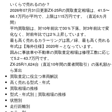
いくらで売れるのか？
2026年07月31日更新
ZX-25R
の買取査定相場は、
41.5〜
66.1万円
が平均で、上限は
115万円
です。（直近6カ月
間）
平均買取額は、対10年前比で
30％
下落
。対3年前比で
変
化なく
、対前年比では
2％
上昇
しています。
最も高く売れるカラーリングは
黒／緑
、最も高く売れる
年式は
【海外仕様】2020年～
となっています。
因みに事故車や不動車の買取査定相場は修理工数に応じ
て
5.2～43.7万円
です。
ZX-25R/1,624台（直近10年間の業者間取引）の落札額か
ら算出
買取査定に役立つ車両解説
高く売れる型式・年式
買取相場の推移
型式・年式別｜買取相場の推移
状態別
走行距離別