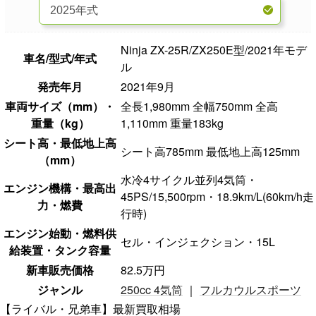
Ninja ZX-25R/ZX250E型/2021年モデ
車名/型式/年式
ル
発売年月
2021年9月
車両サイズ（mm）・
全長1,980mm 全幅750mm 全高
重量（kg）
1,110mm 重量183kg
シート高・最低地上高
シート高785mm 最低地上高125mm
（mm）
水冷4サイクル並列4気筒・
エンジン機構・最高出
45PS/15,500rpm・18.9km/L(60km/h走
力・燃費
行時)
エンジン始動・燃料供
セル・インジェクション・15L
給装置・タンク容量
新車販売価格
82.5万円
ジャンル
250cc 4気筒
｜
フルカウルスポーツ
【ライバル・兄弟車】最新買取相場