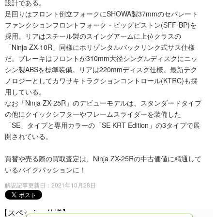
設計である。
足回りはフロント倒立フォークにSHOWA製37mmのセパレート
ファンクションフロントフォーク・ビッグピストン(SFF-BP)を
採用。リアはスチール製のスイングアームに上位クラスの
「Ninja ZX-10R」同様にホリゾンタルバックリンク式サス仕様
だ。ブレーキはフロントが310mm大径シングルディスクにニッ
シン製ABSを標準装備。リアは220mmディスク仕様。最新テク
ノロジーとしてカワサキトラクションコントロール(KTRC)も採
用している。
なお「Ninja ZX-25R」のデビューモデルは、スタンダードタイプ
の他にクイックシフターやフレームスライダーを装備した
「SE」タイプと専用カラーの「SE KRT Edition」の3タイプで展
開されている。
買替や売る際の買取査定は、Ninja ZX-25Rの中古価値に精通して
いるバイクパッションに！
解説記事更新日：2021年10月28日
【スペック・仕様】