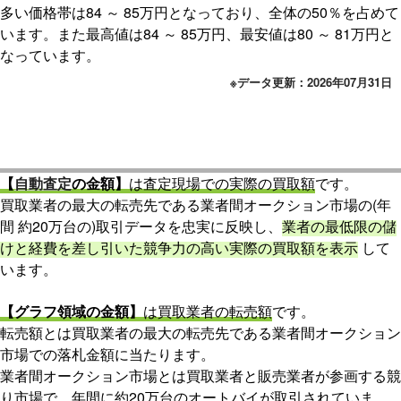
多い価格帯は84 ～ 85万円となっており、全体の50％を占めて
います。また最高値は84 ～ 85万円、最安値は80 ～ 81万円と
なっています。
※データ更新：2026年07月31日
【
自動査定
の金額】
は査定現場での実際の買取額
です。
買取業者の最大の転売先である業者間オークション市場の(年
間 約20万台の)取引データを忠実に反映し、
業者の最低限の儲
けと経費を差し引いた競争力の高い実際の買取額を表示
して
います。
【グラフ領域の金額】
は買取業者の転売額
です。
転売額とは買取業者の最大の転売先である業者間オークション
市場での落札金額に当たります。
業者間オークション市場とは買取業者と販売業者が参画する競
り市場で、年間に約20万台のオートバイが取引されていま