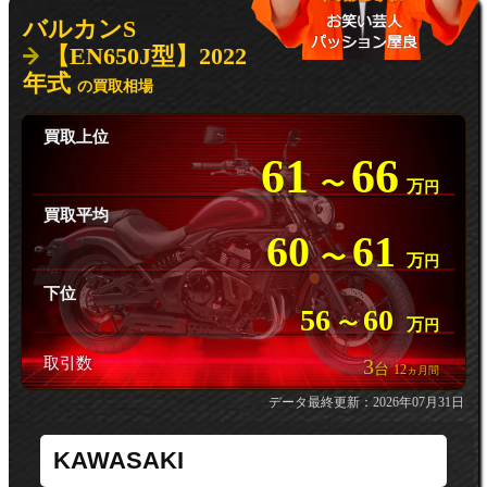
バルカンS
【EN650J型】2022
年式
の買取相場
買取上位
61
66
〜
万
円
買取平均
60
61
〜
万
円
下位
56
60
〜
万
円
取引数
3
台
12
ヵ月間
データ最終更新：2026年07月31日