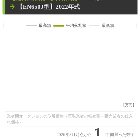
【EN650J型】2022年式
最高額
平均落札額
最低額
【万円】
業者間オークションの取引価格（買取業者の転売額＝販売業者の仕入
れ価格）
1
2026年8月時点から
年
間遡った数字