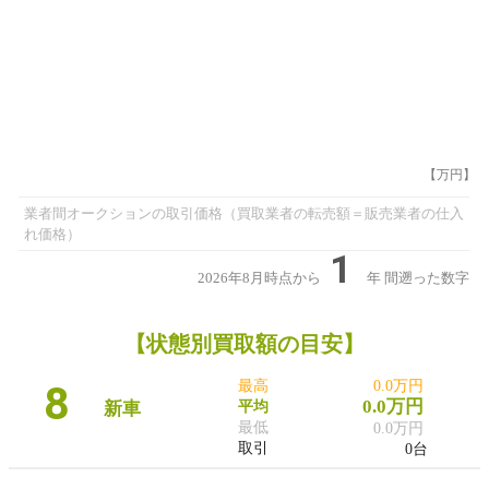
【万円】
業者間オークションの取引価格（買取業者の転売額＝販売業者の仕入
れ価格）
1
2026年8月時点から
年
間遡った数字
【状態別買取額の目安】
8
最高
0.0万円
0.0万円
新車
平均
最低
0.0万円
取引
0台