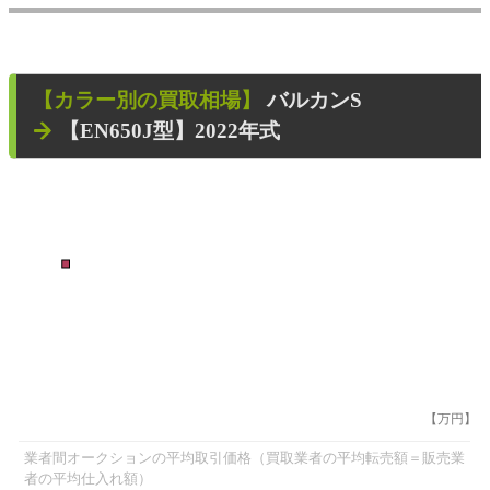
【カラー別の買取相場】
バルカンS
【EN650J型】2022年式
■
【万円】
業者間オークションの平均取引価格（買取業者の平均転売額＝販売業
者の平均仕入れ額）