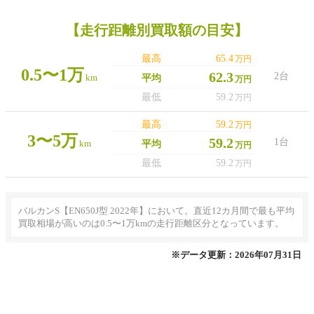
【走行距離別買取額の目安】
最高
65.4
万円
0.5〜1万
62.3
2台
km
平均
万円
最低
59.2
万円
最高
59.2
万円
3〜5万
59.2
1台
km
平均
万円
最低
59.2
万円
バルカンS【EN650J型 2022年】において。直近12カ月間で最も平均
買取相場が高いのは0.5〜1万kmの走行距離区分となっています。
※データ更新：2026年07月31日