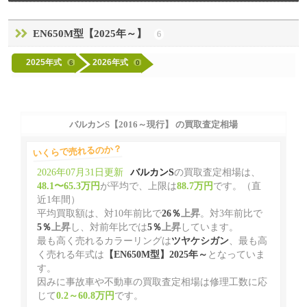
EN650M型【2025年～】
6
2025年式
2026年式
6
0
バルカンS【2016～現行】 の買取査定相場
いくらで売れるのか？
2026年07月31日更新
バルカンS
の買取査定相場は、
48.1〜65.3万円
が平均で、上限は
88.7万円
です。（直
近1年間）
平均買取額は、対10年前比で
26％
上昇
。対3年前比で
5％
上昇
し、対前年比では
5％
上昇
しています。
最も高く売れるカラーリングは
ツヤケシガン
、最も高
く売れる年式は
【EN650M型】2025年～
となっていま
す。
因みに事故車や不動車の買取査定相場は修理工数に応
じて
0.2～60.8万円
です。