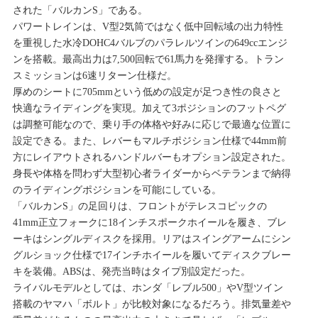
された「バルカンS」である。
パワートレインは、V型2気筒ではなく低中回転域の出力特性
を重視した水冷DOHC4バルブのパラレルツインの649ccエンジ
ンを搭載。最高出力は7,500回転で61馬力を発揮する。トラン
スミッションは6速リターン仕様だ。
厚めのシートに705mmという低めの設定が足つき性の良さと
快適なライディングを実現。加えて3ポジションのフットペグ
は調整可能なので、乗り手の体格や好みに応じで最適な位置に
設定できる。また、レバーもマルチポジション仕様で44mm前
方にレイアウトされるハンドルバーもオプション設定された。
身長や体格を問わず大型初心者ライダーからベテランまで納得
のライディングポジションを可能にしている。
「バルカンS」の足回りは、フロントがテレスコピックの
41mm正立フォークに18インチスポークホイールを履き、ブレ
ーキはシングルディスクを採用。リアはスイングアームにシン
グルショック仕様で17インチホイールを履いてディスクブレー
キを装備。ABSは、発売当時はタイプ別設定だった。
ライバルモデルとしては、ホンダ「レブル500」やV型ツイン
搭載のヤマハ「ボルト」が比較対象になるだろう。排気量差や