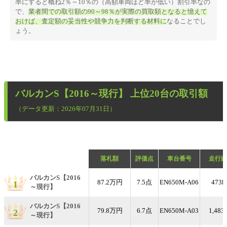
率にすると概ね2％～10％の（高額車両ほど率が低い）割引率なの
で、
業者間での取引額の90～98％が実際の買取額となると憶えて
おけば、査定額の妥当性や競争力を判断する材料に
なることでし
ょう。
バルカンS【2016～現行】
上位20台の取引額
（データ更新：2026年07月31日）
落札額
評価点
車台番号
走行距
バルカンS【2016
87.2万円
7.5点
EN650M-A06
473k
1
～現行】
バルカンS【2016
79.8万円
6.7点
EN650M-A03
1,483
2
～現行】