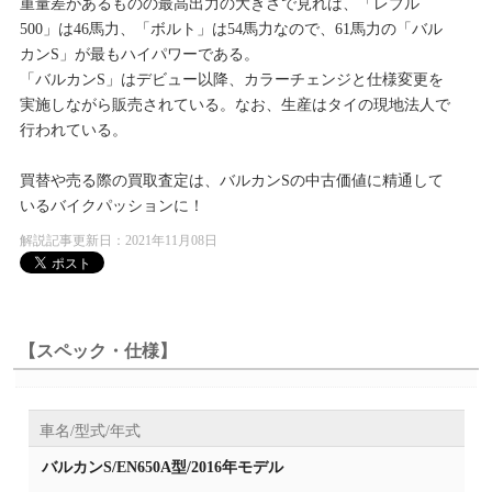
重量差があるものの最高出力の大きさで見れば、「レブル
500」は46馬力、「ボルト」は54馬力なので、61馬力の「バル
カンS」が最もハイパワーである。
「バルカンS」はデビュー以降、カラーチェンジと仕様変更を
実施しながら販売されている。なお、生産はタイの現地法人で
行われている。
買替や売る際の買取査定は、バルカンSの中古価値に精通して
いるバイクパッションに！
解説記事更新日：2021年11月08日
【スペック・仕様】
車名/型式/年式
バルカンS/EN650A型/2016年モデル