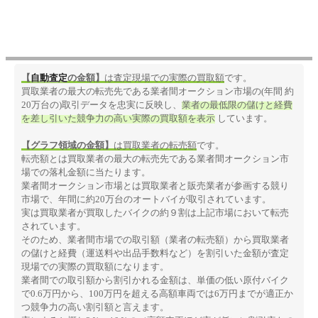
【
自動査定
の金額】
は査定現場での実際の買取額
です。
買取業者の最大の転売先である業者間オークション市場の(年間 約
20万台の)取引データを忠実に反映し、
業者の最低限の儲けと経費
を差し引いた競争力の高い実際の買取額を表示
しています。
【グラフ領域の金額】
は買取業者の転売額
です。
転売額とは買取業者の最大の転売先である業者間オークション市
場での落札金額に当たります。
業者間オークション市場とは買取業者と販売業者が参画する競り
市場で、年間に約20万台のオートバイが取引されています。
実は買取業者が買取したバイクの約９割は上記市場において転売
されています。
そのため、業者間市場での取引額（業者の転売額）から買取業者
の儲けと経費（運送料や出品手数料など）を割引いた金額が査定
現場での実際の買取額になります。
業者間での取引額から割引かれる金額は、単価の低い原付バイク
で0.6万円から、100万円を超える高額車両では6万円までが適正か
つ競争力の高い割引額と言えます。