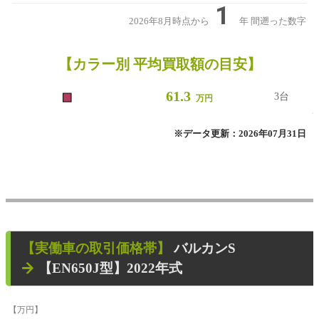
1
2026年8月時点から
年
間遡った数字
【カラー別 平均買取額の目安】
■
61.3
3台
万円
※データ更新：2026年07月31日
【
実働車
の取引価格帯】
バルカンS
【EN650J型】2022年式
【万円】