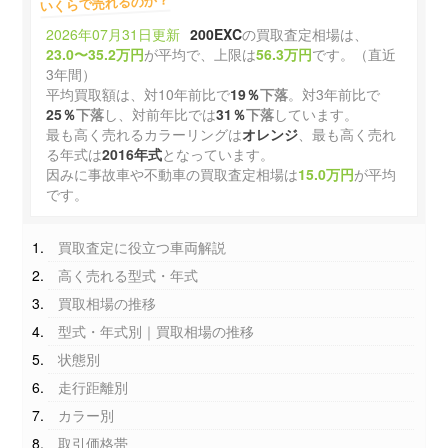
いくらで売れるのか？
2026年07月31日更新
200EXC
の買取査定相場は、
23.0〜35.2万円
が平均で、上限は
56.3万円
です。（直近
3年間）
平均買取額は、対10年前比で
19％
下落
。対3年前比で
25％
下落
し、対前年比では
31％
下落
しています。
最も高く売れるカラーリングは
オレンジ
、最も高く売れ
る年式は
2016年式
となっています。
因みに事故車や不動車の買取査定相場は
15.0万円
が平均
です。
買取査定に役立つ車両解説
高く売れる型式・年式
買取相場の推移
型式・年式別｜買取相場の推移
状態別
走行距離別
カラー別
取引価格帯