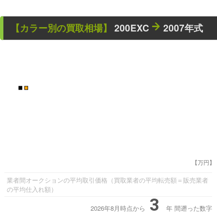
【カラー別の買取相場】
200EXC
2007年式
■
■
【万円】
業者間オークションの平均取引価格（買取業者の平均転売額＝販売業者
の平均仕入れ額）
3
2026年8月時点から
年
間遡った数字