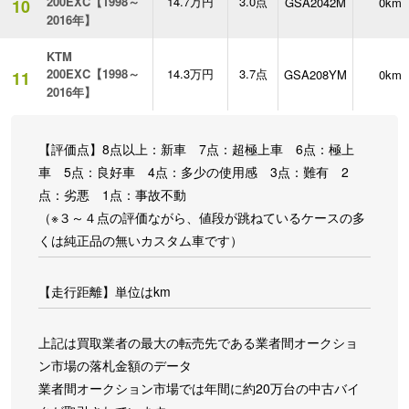
200EXC【1998～
14.7万円
3.0点
GSA2042M
0km
10
2016年】
KTM
200EXC【1998～
14.3万円
3.7点
GSA208YM
0km
11
2016年】
【評価点】8点以上：新車 7点：超極上車 6点：極上
車 5点：良好車 4点：多少の使用感 3点：難有 2
点：劣悪 1点：事故不動
（※３～４点の評価ながら、値段が跳ねているケースの多
くは純正品の無いカスタム車です）
【走行距離】単位はkm
上記は買取業者の最大の転売先である業者間オークショ
ン市場の落札金額のデータ
業者間オークション市場では年間に約20万台の中古バイ