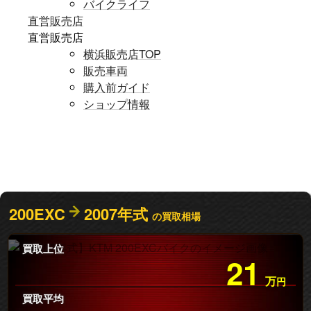
バイクライフ
直営販売店
直営販売店
横浜販売店TOP
販売車両
購入前ガイド
ショップ情報
200EXC
2007年式
の買取相場
買取上位
21
万
円
買取平均