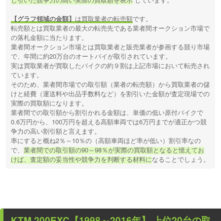
【グラフ領域の金額】
は買取業者の転売額
です。
転売額とは買取業者の最大の転売先である業者間オークション市場で
の落札金額に当たります。
業者間オークション市場とは買取業者と販売業者が参画する競り市場
で、年間に約20万台のオートバイが取引されています。
実は買取業者が買取したバイクの約９割は上記市場において転売され
ています。
そのため、業者間市場での取引額（業者の転売額）から買取業者の儲
けと経費（運送料や出品手数料など）を割引いた金額が査定現場での
実際の買取額になります。
業者間での取引額から割引かれる金額は、単価の低い原付バイクで
0.6万円から、100万円を超える高額車両では6万円までが適正かつ競
争力の高い割引額と言えます。
率にすると概ね2％～10％の（高額車両ほど率が低い）割引率なの
で、
業者間での取引額の90～98％が実際の買取額となると憶えてお
けば、査定額の妥当性や競争力を判断する材料に
なることでしょう。
KTM 200EXC【1998～2016年】
上位20台の取