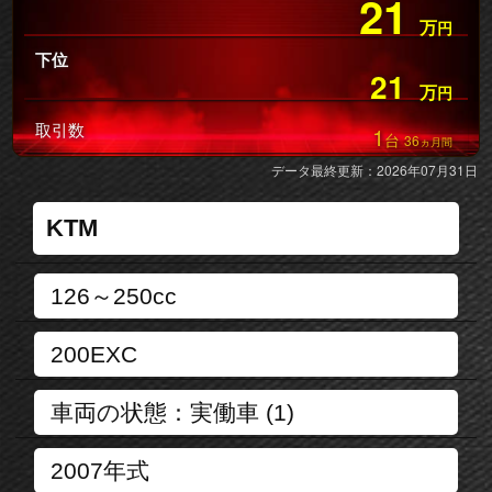
21
万
円
下位
21
万
円
取引数
1
台
36
ヵ月間
データ最終更新：2026年07月31日