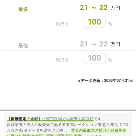
21 ～ 22
万円
最多
100
構成比
%
21 ～ 22
万円
最低
100
構成比
%
※データ更新：2026年07月31日
【
自動査定
の金額】
は査定現場での実際の買取額
です。
買取業者の最大の転売先である業者間オークション市場の(年間 約20
万台の)取引データを忠実に反映し、
業者の最低限の儲けと経費を差
し引いた競争力の高い実際の買取額を表示
しています。