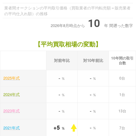
業者間オークションの平均取引価格（買取業者の平均転売額＝販売業者
の平均仕入れ額）の推移
10
2026年8月時点から
年
間遡った数字
【平均買取相場の変動】
10年間の取引
対前年比
対10年前比
台数
-
-
2025年式
0台
％
％
-
-
2024年式
1台
％
％
-
-
2023年式
13台
％
％
+5
-
2021年式
％
7台
％