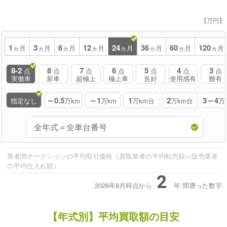
【万円】
1
3
6
12
24
36
60
120
ヵ月
ヵ月
ヵ月
ヵ月
ヵ月
ヵ月
ヵ月
ヵ月
8-2
8
7
6
5
4
3
点
点
点
点
点
点
点
実働車
新車
超極上
極上車
良好
使用感有
難有
～0.5
～1
1
2
3～4
指定なし
万km
万km
万km台
万km台
万
業者間オークションの平均取引価格（買取業者の平均転売額＝販売業者
の平均仕入れ額）
2
2026年8月時点から
年
間遡った数字
【年式別】平均買取額の目安