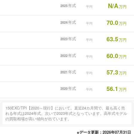
N/A
年式
2025
万円
平均
70.0
年式
2024
万円
平均
63.5
年式
2023
万円
平均
60.0
年式
2022
万円
平均
57.3
年式
2021
万円
平均
56.1
年式
2020
万円
平均
150EXC/TPI【2020～現行】において。直近24カ月間で、最も高く売
れる年式は2024年式。次いで2023年式となっています。高年式モデル
の買取相場が高い傾向が出ています。
※データ更新：2026年07月31日