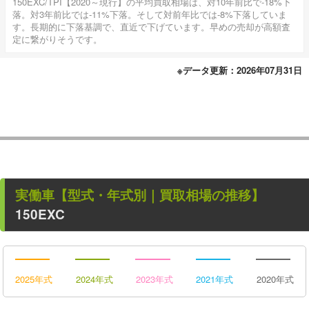
150EXC/TPI【2020～現行】の平均買取相場は、対10年前比で-18%下
落。対3年前比では-11%下落。そして対前年比では-8%下落していま
す。長期的に下落基調で、直近で下げています。早めの売却が高額査
定に繋がりそうです。
※データ更新：2026年07月31日
実働車
【型式・年式別｜買取相場の推移】
150EXC
2025年式
2024年式
2023年式
2021年式
2020年式