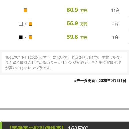
■
60.9
11台
万円
■
■
55.9
/
2台
万円
■
■
59.6
/
1台
万円
150EXC/TPI【2020～現行】において。直近24カ月間で、中古市場で
最も多く取引されているカラーはオレンジ系です。最も平均買取相場
が高いのはオレンジ系です。
※データ更新：2026年07月31日
【
実働車
の取引価格帯】
150EXC