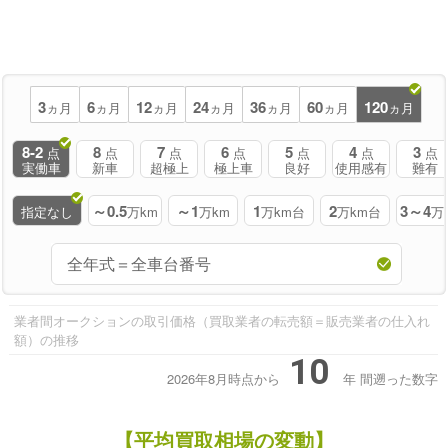
3
6
12
24
36
60
120
ヵ月
ヵ月
ヵ月
ヵ月
ヵ月
ヵ月
ヵ月
8-2
8
7
6
5
4
3
点
点
点
点
点
点
点
実働車
新車
超極上
極上車
良好
使用感有
難有
～0.5
～1
1
2
3～4
指定なし
万km
万km
万km台
万km台
万
業者間オークションの取引価格（買取業者の転売額＝販売業者の仕入れ
額）の推移
10
2026年8月時点から
年
間遡った数字
【平均買取相場の変動】