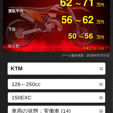
62
71
〜
万
円
買取平均
56
62
〜
万
円
下位
50
56
〜
万
円
取引数
14
台
24
ヵ月間
データ最終更新：2026年07月31日