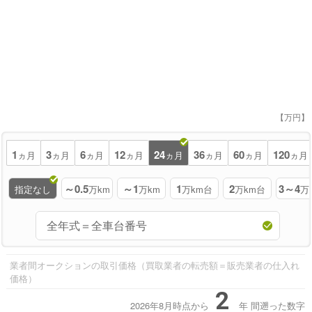
【万円】
1
3
6
12
24
36
60
120
ヵ月
ヵ月
ヵ月
ヵ月
ヵ月
ヵ月
ヵ月
ヵ月
～0.5
～1
1
2
3～4
指定なし
万km
万km
万km台
万km台
万
業者間オークションの取引価格（買取業者の転売額＝販売業者の仕入れ
価格）
2
2026年8月時点から
年
間遡った数字