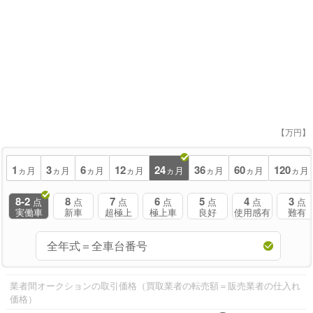
【万円】
1
3
6
12
24
36
60
120
ヵ月
ヵ月
ヵ月
ヵ月
ヵ月
ヵ月
ヵ月
ヵ月
8-2
8
7
6
5
4
3
点
点
点
点
点
点
点
実働車
新車
超極上
極上車
良好
使用感有
難有
業者間オークションの取引価格（買取業者の転売額＝販売業者の仕入れ
価格）