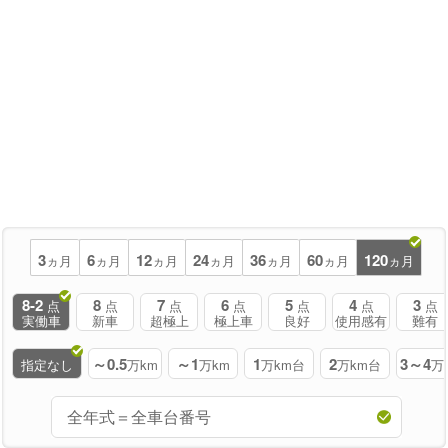
3
6
12
24
36
60
120
ヵ月
ヵ月
ヵ月
ヵ月
ヵ月
ヵ月
ヵ月
8-2
8
7
6
5
4
3
点
点
点
点
点
点
点
実働車
新車
超極上
極上車
良好
使用感有
難有
～0.5
～1
1
2
3～4
指定なし
万km
万km
万km台
万km台
万