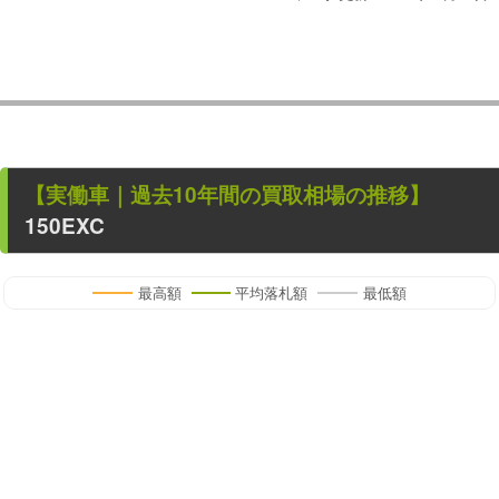
【
実働車
｜過去
10
年
間の買取相場の推移】
150EXC
最高額
平均落札額
最低額