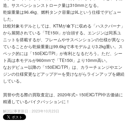
造。サスペンションストローク量は310mmとなる。
乾燥重量は96.4kg、燃料タンク容量は9Lという仕様でデビュー
した。
比較対象モデルとしては、KTMが傘下に収める「ハスクバーナ」
から展開されている「TE150i」が台頭する。エンジンは同系ユ
ニットを搭載するが、フレームやサスペンションの仕様が異なっ
ていることから乾燥重量は99.6kgで本モデルより3.2kg重い。ス
ペック的には「150EXC/TPI」が有利となるだろう。ただ、シー
ト高は本モデルが960mmで「TE150i」より10mm高い。
なおデビュー以降の「150EXC/TPI」は、カラーチェンジやエン
ジンの仕様変更などアップデーを受けながらラインアップを継続
している。
買替や売る際の買取査定は、2020年式~ 150EXC/TPI中古価値に
精通しているバイクパッションに！
解説記事更新日：2023年10月23日