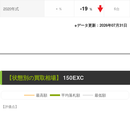
-19
-
2020年式
％
6台
％
※データ更新：2026年07月31日
【状態別の買取相場】
150EXC
最高額
平均落札額
最低額
【評価点】