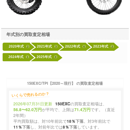
年式別の買取査定相場
2020年式
2021年式
2022年式
2023年式
2
3
6
2
2024年式
2025年式
1
0
150EXC/TPI【2020～現行】 の買取査定相場
いくらで売れるのか？
2026年07月31日更新
150EXC
の買取査定相場は、
56.8〜62.0万円
が平均で、上限は
71.4万円
です。（直近
2年間）
平均買取額は、対10年前比で
18％
下落
。対3年前比で
11％
下落
し、対前年比では
8％
下落
しています。