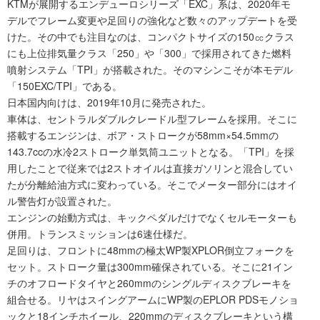
KTMが展開するエンデューロシリーズ「EXC」系は、2020年モ
デルでフレーム変更や足回りの強化など数々のアップデートを受
けた。その中でも注目なのは、コンパクトサイズの150㏄クラス
にも上位排気量クラス「250」や「300」で採用されてきた燃料
噴射システム「TPI」が搭載された。そのマシンこそが本モデル
「150EXC/TPI」である。
日本国内向けは、2019年10月に発売された。
車体は、セントラルダブルクレードル型フレームを採用。そこに
搭載するエンジンは、ボア・ストロークが58mm×54.5mmの
143.7ccの水冷2ストローク単気筒ユニットとなる。「TPI」を採
用したことで従来では2ストオイルは直接ガソリンと混合してい
たが分離給油方式に変わっている。そこでメーター部分にはオイ
ル警告灯が設置された。
エンジンの始動方式は、キックペダルだけでなくセルモーターも
併用。トランスミッションは6速仕様だ。
足回りは、フロントに48mmの極太WP製XPLOR倒立フォークを
セット。ストローク量は300mm確保されている。そこに21イン
チのオフロードタイヤと260mmのシングルディスクブレーキを
組合せる。リヤはスイングアームにWP製のEPLOR PDSモノショ
ックと18インチホイール、220mmのディスクブレーキという構