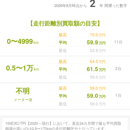
2
2026年8月時点から
年
間遡った数字
【走行距離別買取額の目安】
最高
70.0
万円
0〜4999
59.9
11台
km
平均
万円
最低
52.6
万円
最高
64.0
万円
0.5〜1万
61.5
2台
km
平均
万円
最低
59.0
万円
最高
59.0
不明
万円
59.0
1台
平均
万円
メーター改
最低
59.0
万円
150EXC/TPI【2020～現行】において。直近24カ月間で最も平均買取
相場が高いのは0.5〜1万kmの走行距離区分となっています。