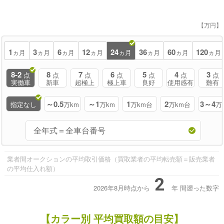
【万円】
1
3
6
12
24
36
60
120
ヵ月
ヵ月
ヵ月
ヵ月
ヵ月
ヵ月
ヵ月
ヵ月
8-2
8
7
6
5
4
3
点
点
点
点
点
点
点
実働車
新車
超極上
極上車
良好
使用感有
難有
～0.5
～1
1
2
3～4
指定なし
万km
万km
万km台
万km台
万
業者間オークションの平均取引価格（買取業者の平均転売額＝販売業者
の平均仕入れ額）
2
2026年8月時点から
年
間遡った数字
【カラー別 平均買取額の目安】