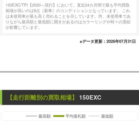
150EXC/TPI【2020～現行】において。直近24カ月間で最も平均買取
相場が高いのは8点（新車）のコンディションとなっています。 これ
は未使用車が最も高く売れることを示しています。尚、未使用車であ
りながら最高額と最低額に開きがあるのはカラーリングや時々の需給
が影響しています。
※データ更新：2026年07月31日
【走行距離別の買取相場】
150EXC
最高額
平均落札額
最低額