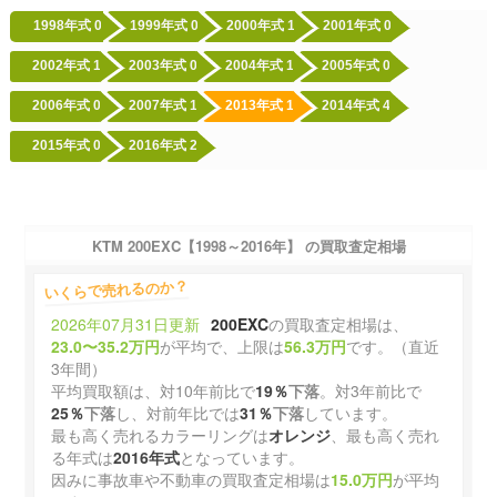
1998年式
0
1999年式
0
2000年式
1
2001年式
0
2002年式
1
2003年式
0
2004年式
1
2005年式
0
2006年式
0
2007年式
1
2013年式
1
2014年式
4
2015年式
0
2016年式
2
KTM 200EXC【1998～2016年】 の買取査定相場
いくらで売れるのか？
2026年07月31日更新
200EXC
の買取査定相場は、
23.0〜35.2万円
が平均で、上限は
56.3万円
です。（直近
3年間）
平均買取額は、対10年前比で
19％
下落
。対3年前比で
25％
下落
し、対前年比では
31％
下落
しています。
最も高く売れるカラーリングは
オレンジ
、最も高く売れ
る年式は
2016年式
となっています。
因みに事故車や不動車の買取査定相場は
15.0万円
が平均