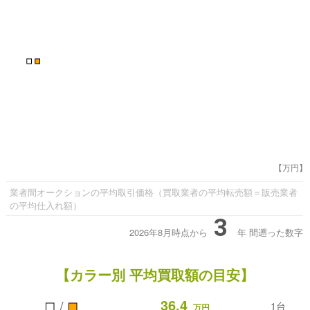
■
■
【万円】
業者間オークションの平均取引価格（買取業者の平均転売額＝販売業者
の平均仕入れ額）
3
2026年8月時点から
年
間遡った数字
【カラー別 平均買取額の目安】
■
■
36.4
/
1台
万円