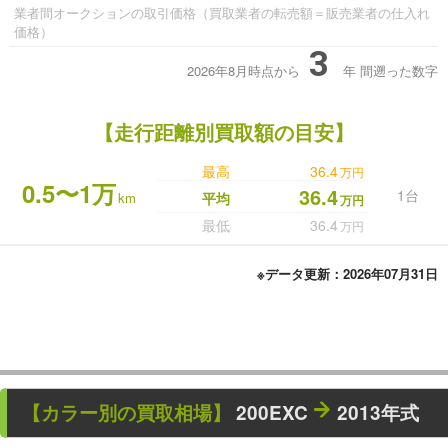
業者間オークションの取引価格（買取業者の転売額＝販売業者の仕入れ
価格）
3
2026年8月時点から
年
間遡った数字
【走行距離別買取額の目安】
最高
36.4
万円
0.5〜1万
36.4
1台
km
平均
万円
最低
36.4
万円
※データ更新：2026年07月31日
【カラー別の買取相場】
200EXC
2013年式