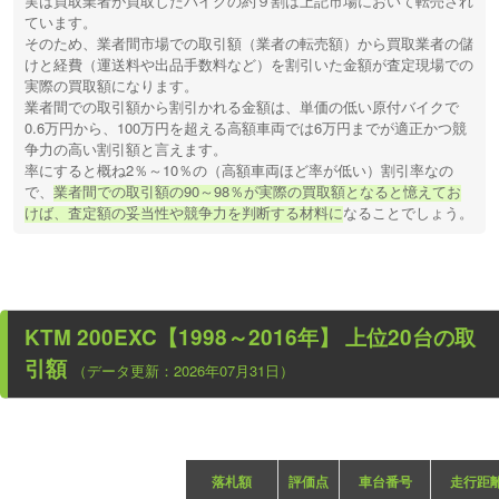
実は買取業者が買取したバイクの約９割は上記市場において転売され
ています。
そのため、業者間市場での取引額（業者の転売額）から買取業者の儲
けと経費（運送料や出品手数料など）を割引いた金額が査定現場での
実際の買取額になります。
業者間での取引額から割引かれる金額は、単価の低い原付バイクで
0.6万円から、100万円を超える高額車両では6万円までが適正かつ競
争力の高い割引額と言えます。
率にすると概ね2％～10％の（高額車両ほど率が低い）割引率なの
で、
業者間での取引額の90～98％が実際の買取額となると憶えてお
けば、査定額の妥当性や競争力を判断する材料に
なることでしょう。
KTM 200EXC【1998～2016年】
上位20台の取
引額
（データ更新：2026年07月31日）
落札額
評価点
車台番号
走行距