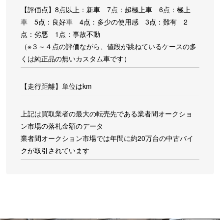
【評価点】8点以上：新車 7点：超極上車 6点：極上
車 5点：良好車 4点：多少の使用感 3点：難有 2
点：劣悪 1点：事故不動
（※３～４点の評価ながら、値段が跳ねているケースの多
くは純正品の無いカスタム車です）
【走行距離】単位はkm
上記は買取業者の最大の転売先である業者間オークショ
ン市場の落札金額のデータ
業者間オークション市場では年間に約20万台の中古バイ
クが取引されています