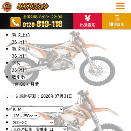
200EXC
2013年式
の買取相場
買取上位
36
万
円
買取平均
36
万
円
下位
36
万
円
取引数
1
台
36
ヵ月間
データ最終更新：2026年07月31日