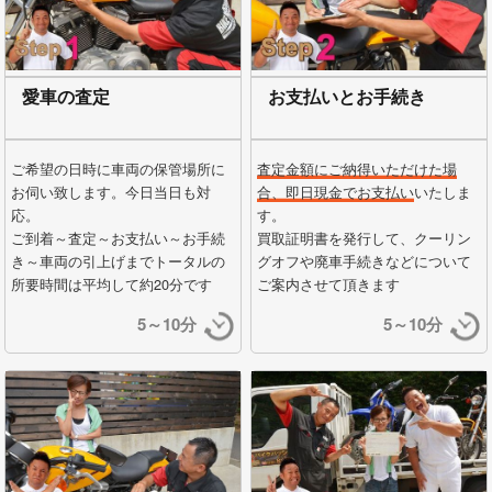
愛車の査定
お支払いとお手続き
ご希望の日時に車両の保管場所に
査定金額にご納得いただけた場
お伺い致します。今日当日も対
合、即日現金でお支払い
いたしま
応。
す。
ご到着～査定～お支払い～お手続
買取証明書を発行して、クーリン
き～車両の引上げまでトータルの
グオフや廃車手続きなどについて
所要時間は平均して約20分です
ご案内させて頂きます
5～10分
5～10分