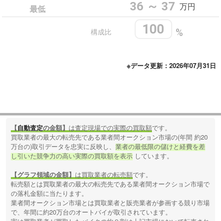
36 ～ 37
万円
最低
100
構成比
%
※データ更新：2026年07月31日
【
自動査定
の金額】
は査定現場での実際の買取額
です。
買取業者の最大の転売先である業者間オークション市場の(年間 約20
万台の)取引データを忠実に反映し、
業者の最低限の儲けと経費を差
し引いた競争力の高い実際の買取額を表示
しています。
【グラフ領域の金額】
は買取業者の転売額
です。
転売額とは買取業者の最大の転売先である業者間オークション市場で
の落札金額に当たります。
業者間オークション市場とは買取業者と販売業者が参画する競り市場
で、年間に約20万台のオートバイが取引されています。