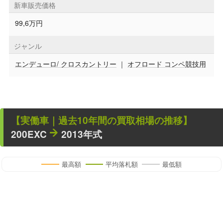
新車販売価格
99,6万円
ジャンル
エンデューロ/ クロスカントリー
｜
オフロード コンペ競技用
【
実働車
｜過去
10
年
間の買取相場の推移】
200EXC
2013年式
最高額
平均落札額
最低額