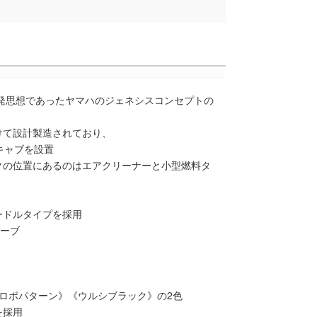
の開発思想であったヤマハのジェネシスコンセプトの
けて設計製造されており、
キャブを設置
クの位置にあるのはエアクリーナーと小型燃料タ
ードルタイプを採用
ューブ
ロボパターン》《ウルシブラック》の2色
を採用