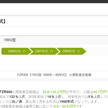
年式】
1WG型
1986年式
1987年式
1988年式
3
4
5
FZR400【1WG型 1986年～88年式】 の買取査定相場
FZR400
の買取査定相場は、
23.8〜34.2万円
が平均で、上限は
44.7万円
前比で
132％
上昇
。対3年前比で
18％
上昇
し、対前年比では
5％
上昇
して
リングは
白／赤
、最も高く売れる年式は
1988年式
となっています。
の買取査定相場は修理工数に応じて
-0.6～30.6万円
です。