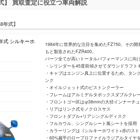
FZR400【1WG型 1986年～88年式】 買取査定に役立つ車両解説
88年式】
1984年に世界的な注目を集めたFZ750。そ
もと製造されたFZR400。
パーツ全てが高いトータルパフォーマンスに向
・シリンダーを45度前傾させてダウンドラフト
・キャブはエンジン真上に位置するため、タン
ンク
・オイルジェット式のピストンクーラー
・フレームはアルミデルタボックスダブルクレ
・フロントゴー区はφ38mmの大径インナーチ
・リアはリンク式モノクロスサス
・フロントダブル+リアシングルディスク
・フルカウル、シングルシート風シートを採用
・カラーリングは《シルキーホワイト+赤のスト
・60%扁平のロープロファイルラジアルタイヤ