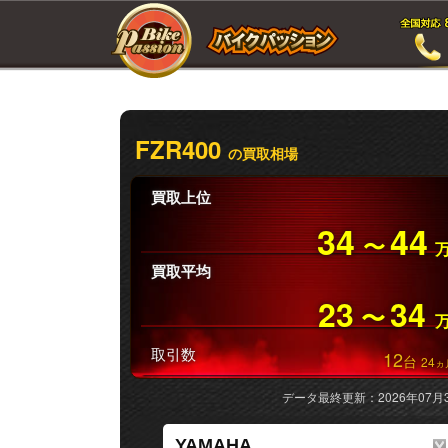
FZR400
の買取相場
買取上位
34
44
〜
買取平均
23
34
〜
取引数
12
台
24
ヵ
データ最終更新：2026年07月