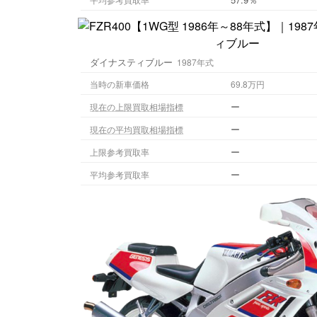
ダイナスティブルー
1987年式
当時の新車価格
69.8万円
ー
現在の上限買取相場指標
ー
現在の平均買取相場指標
ー
上限参考買取率
ー
平均参考買取率