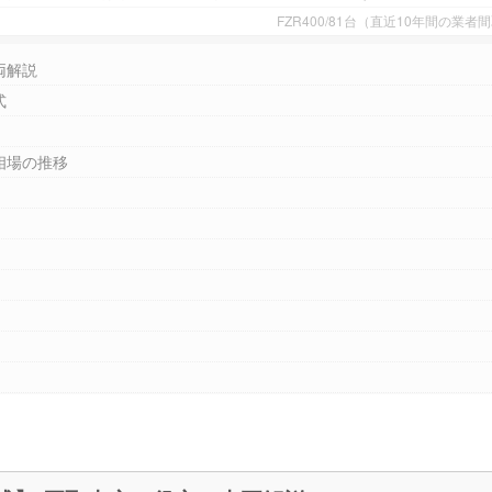
FZR400/81台（直近10年間の業
両解説
式
相場の推移