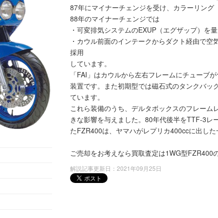
87年にマイナーチェンジを受け、カラーリング
88年のマイナーチェンジでは
・可変排気システムのEXUP（エグザップ）を
・カウル前面のインテークからダクト経由で空気
採用
しています。
「FAI」はカウルから左右フレームにチューブ
装置です。また初期型では磁石式のタンクバッ
ています。
これら装備のうち、デルタボックスのフレーム
きな影響を与えました。80年代後半をTTF-3
たFZR400は、ヤマハがレプリカ400ccに出し
ご売却をお考えなら買取査定は1WG型FZR40
解説記事更新日：2021年09月25日