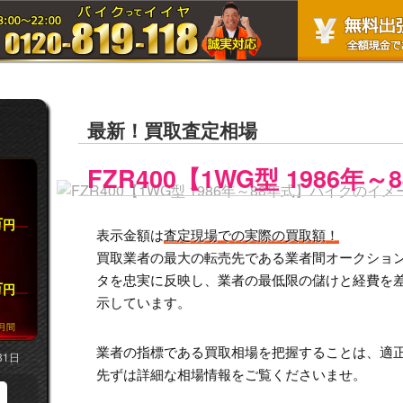
最新！買取査定相場
FZR400【1WG型 1986年～
万
円
表示金額は
査定現場での実際の買取額！
買取業者の最大の転売先である業者間オークション市
タを忠実に反映し、業者の最低限の儲けと経費を
万
円
示しています。
月間
業者の指標である買取相場を把握することは、適
31日
先ずは詳細な相場情報をご覧くださいませ。