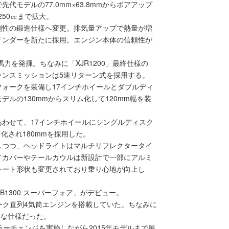
で先代モデルの77.0mm×63.8mmからボアアップ
250㏄まで拡大。
剛性の鍛造仕様へ変更。排気量アップで熱量が増
リンダーを新たに採用。エンジン本体の信頼性が
馬力を発揮。ちなみに「XJR1200」最終仕様の
。トランスミッションは5速リターン式を採用する。
ォークを装備し17インチホイールとダブルディ
ルの130mmからスリム化して120mm幅を装
わせて、17インチホイールにシングルディスク
化され180mmを採用した。
しつつ、ヘッドライトはマルチリフレクタータイ
ドカバーやテールカウルは新設計で一部にアルミ
シート形状も変更されており乗り心地が向上し
1300 スーパーフォア」がデビュー。
トローク直列4気筒エンジンを搭載していた。ちなみに
クな仕様だった。
ラーチェンジを実施しながら2015年モデルまで展