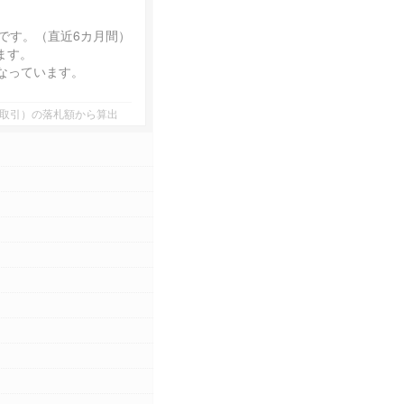
です。（直近6カ月間）
ます。
なっています。
業者間取引）の落札額から算出