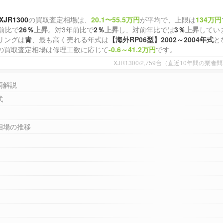
XJR1300
の買取査定相場は、
20.1〜55.5万円
が平均で、上限は
134万円
前比で
26％
上昇
。対3年前比で
2％
上昇
し、対前年比では
3％
上昇
してい
リングは
青
、最も高く売れる年式は
【海外RP06型】2002～2004年式
と
の買取査定相場は修理工数に応じて
-0.6～41.2万円
です。
XJR1300/2,759台（直近10年間の
両解説
式
相場の推移