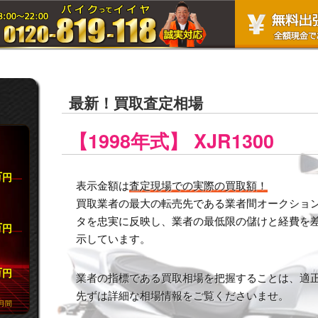
最新！買取査定相場
【1998年式】 XJR1300
万
円
表示金額は
査定現場での実際の買取額！
買取業者の最大の転売先である業者間オークション市
タを忠実に反映し、業者の最低限の儲けと経費を
万
円
示しています。
万
円
業者の指標である買取相場を把握することは、適
先ずは詳細な相場情報をご覧くださいませ。
月間