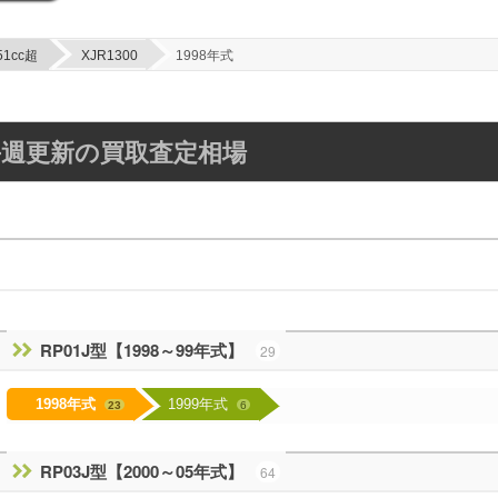
51cc超
XJR1300
1998年式
年】毎週更新の買取査定相場
RP01J型【1998～99年式】
29
1998年式
1999年式
23
6
RP03J型【2000～05年式】
64