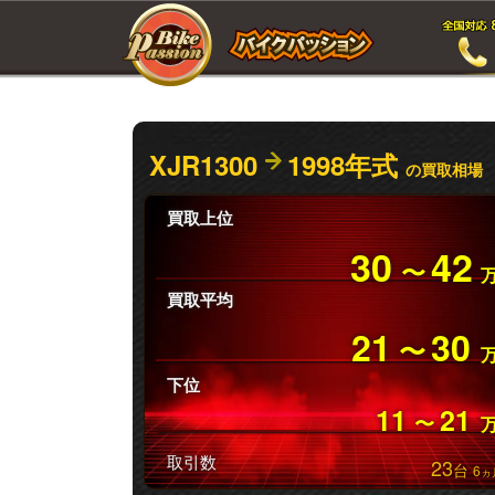
XJR1300
1998年式
の買取相場
買取上位
30
42
〜
買取平均
21
30
〜
下位
11
21
〜
取引数
23
台
6
ヵ