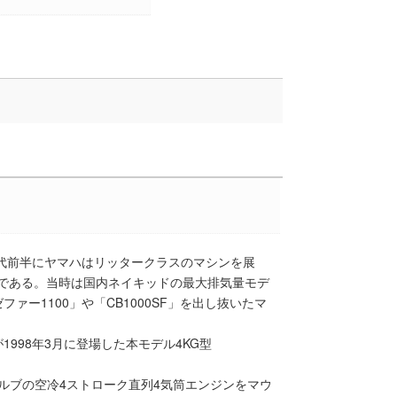
年代前半にヤマハはリッタークラスのマシンを展
0」である。当時は国内ネイキッドの最大排気量モデ
ー1100」や「CB1000SF」を出し抜いたマ
998年3月に登場した本モデル4KG型
バルブの空冷4ストローク直列4気筒エンジンをマウ