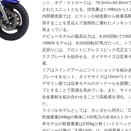
ント。ボア・ストロークは、79.0mm×63.8mm
されたユニットとなる。排気量は1,188ccから1,
内部構造面では、ピストンが鋳造製から軽量高
加することを見込んで放熱性に優れたメッキシ
高まっている。
デビューモデルの最高出力は、8,000回転で100
1996年モデルは、8,000回転97馬力だった
足回りには、フロントにテレスコピック式正立フ
スクブレーキを組合せる。タイヤサイズは従来モデ
着。
リアはスイングアームにツインショックを組みあ
ブレーキをセット。タイヤサイズは10mmワイド
デザイン面では従来モデルのディテールを踏襲
プとすることで質感を高めている。また、サイ
合金素材を組み合わせることで高級感を演出。
た。
ライバルモデルとしては、ホンダから同月に「CB
乾燥重量249kgの車体に100馬力の水冷4ス
本モデルの乾燥重量は230kgと軽くハイスペッ
デビュー以降の「XJR1300」は、仕様変更とカ