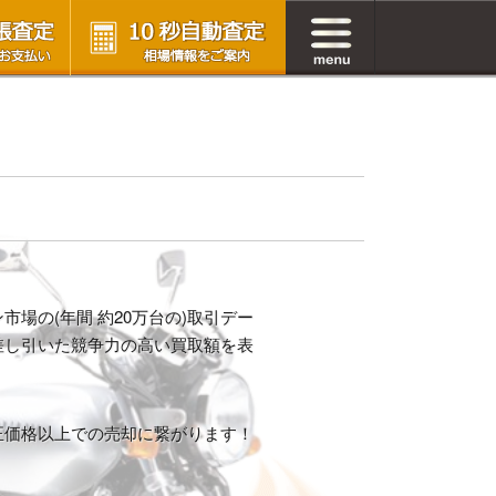
場の(年間 約20万台の)取引デー
差し引いた競争力の高い買取額を表
正価格以上での売却に繋がります！